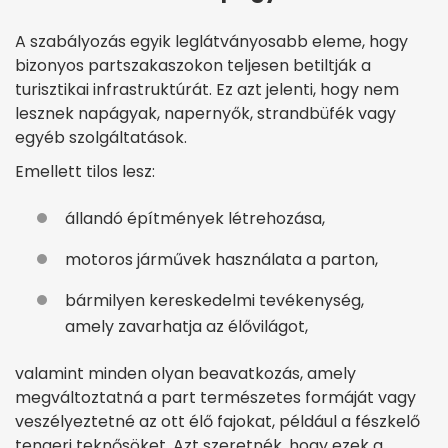
A szabályozás egyik leglátványosabb eleme, hogy
bizonyos partszakaszokon teljesen betiltják a
turisztikai infrastruktúrát. Ez azt jelenti, hogy nem
lesznek napágyak, napernyők, strandbüfék vagy
egyéb szolgáltatások.
Emellett tilos lesz:
állandó építmények létrehozása,
motoros járművek használata a parton,
bármilyen kereskedelmi tevékenység,
amely zavarhatja az élővilágot,
valamint minden olyan beavatkozás, amely
megváltoztatná a part természetes formáját vagy
veszélyeztetné az ott élő fajokat, például a fészkelő
tengeri teknősöket. Azt szeretnék, hogy ezek a