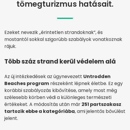
tömegturizmus hatásait.
Ezeket nevezik „érintetlen strandoknak”, és
mostantól sokkal szigorúbb szabályok vonatkoznak
rájuk.
Több száz strand kerül védelem alá
Az új intézkedések az úgynevezett
Untrodden
Beaches
program
részeként lépnek életbe. Ez egy
korábbi szabályozás kibővítése, amely most még
szélesebb körben védi a különleges természeti
értékeket. A módosítás után már
251 partszakasz
tartozik ebbe a kategóriába
, ami jelentős bővülést
jelent.