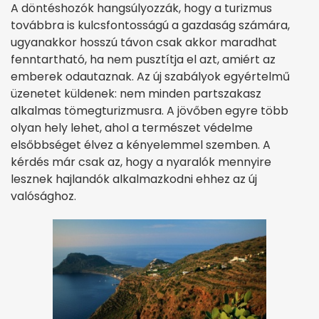
A döntéshozók hangsúlyozzák, hogy a turizmus
továbbra is kulcsfontosságú a gazdaság számára,
ugyanakkor hosszú távon csak akkor maradhat
fenntartható, ha nem pusztítja el azt, amiért az
emberek odautaznak. Az új szabályok egyértelmű
üzenetet küldenek: nem minden partszakasz
alkalmas tömegturizmusra. A jövőben egyre több
olyan hely lehet, ahol a természet védelme
elsőbbséget élvez a kényelemmel szemben. A
kérdés már csak az, hogy a nyaralók mennyire
lesznek hajlandók alkalmazkodni ehhez az új
valósághoz.