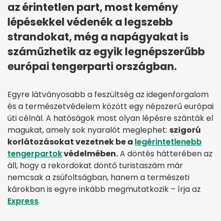
az érintetlen part, most kemény
lépésekkel védenék a legszebb
strandokat, még a napágyakat is
száműzhetik az egyik legnépszerűbb
európai tengerparti országban.
Egyre látványosabb a feszültség az idegenforgalom
és a természetvédelem között egy népszerű európai
úti célnál. A hatóságok most olyan lépésre szánták el
magukat, amely sok nyaralót meglephet:
szigorú
korlátozásokat vezetnek be a
legérintetlenebb
tengerpartok
védelmében.
A döntés hátterében az
áll, hogy a rekordokat döntő turistaszám már
nemcsak a zsúfoltságban, hanem a természeti
károkban is egyre inkább megmutatkozik – írja az
Express
.