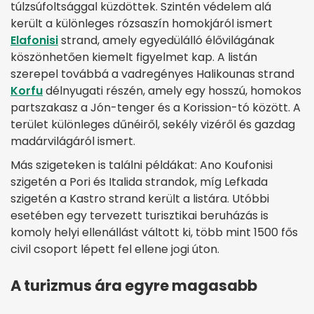
túlzsúfoltsággal küzdöttek. Szintén védelem alá
került a különleges rózsaszín homokjáról ismert
Elafonisi
strand, amely egyedülálló élővilágának
köszönhetően kiemelt figyelmet kap. A listán
szerepel továbbá a vadregényes Halikounas strand
Korfu
délnyugati részén, amely egy hosszú, homokos
partszakasz a Jón-tenger és a Korission-tó között. A
terület különleges dűnéiről, sekély vizéről és gazdag
madárvilágáról ismert.
Más szigeteken is találni példákat: Ano Koufonisi
szigetén a Pori és Italida strandok, míg Lefkada
szigetén a Kastro strand került a listára. Utóbbi
esetében egy tervezett turisztikai beruházás is
komoly helyi ellenállást váltott ki, több mint 1500 fős
civil csoport lépett fel ellene jogi úton.
A turizmus ára egyre magasabb