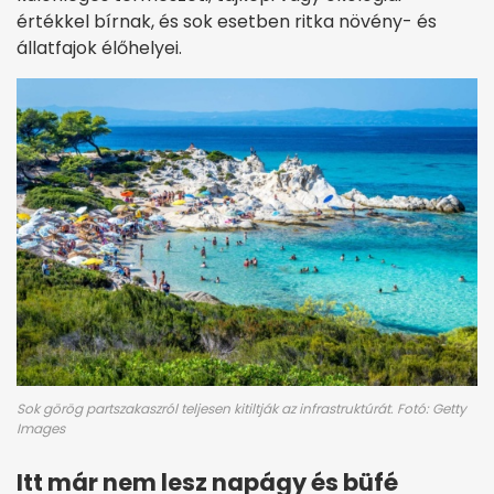
értékkel bírnak, és sok esetben ritka növény- és
állatfajok élőhelyei.
Sok görög partszakaszról teljesen kitiltják az infrastruktúrát. Fotó: Getty
Images
Itt már nem lesz napágy és büfé