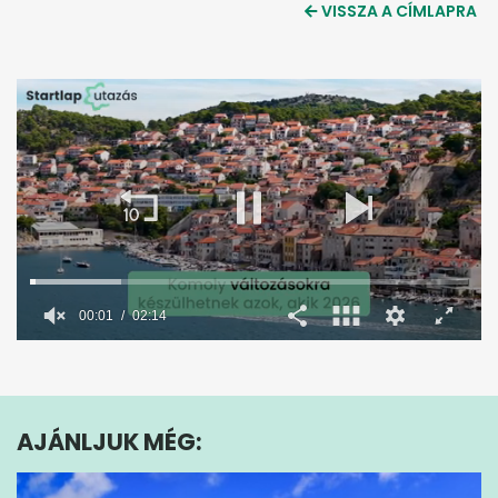
VISSZA A CÍMLAPRA
00:02
02:14
0
seconds
of
2
minutes,
AJÁNLJUK MÉG:
14
seconds