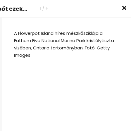
Mesés tájak nyílnak meg ingyen – egész nyáron nem kérnek belépőt ezekre a világhírű helyekre
1
/ 6
Tóparton
Utazók
Szállásvidék
A Flowerpot Island híres mészkősziklája a
Fathom Five National Marine Park kristálytiszta
vizében, Ontario tartományban. Fotó: Getty
Images
EZ IS ÉRDEKELHET