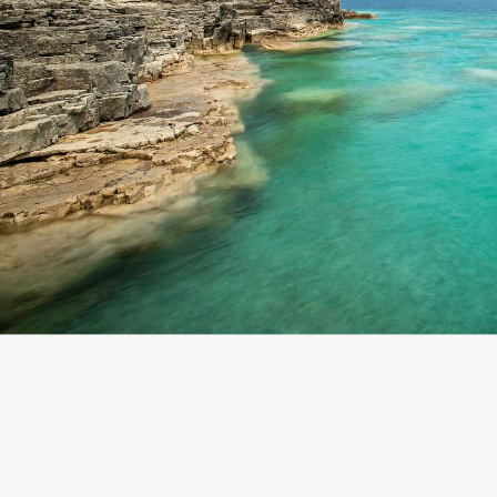
paddleboardozásra és más vízi progra
egyik ikonikus úti célja, így a nyári ingye
induláshoz.
Hajóroncsok és kristálytiszta 
Park
A búvárok és a sznorkelezők számára kül
National Marine Park.
A Georgian Bay szin
és a vízparti erdők önmagukban is látványo
hajóroncsok adják.
A tengeri parkban 22
búvárfelszereléssel egészen közelről is
vagy akár kenuval is felfedezheti a környé
Viking település Észak-Ameri
A történelem iránt érdeklődőknek
L’Ans