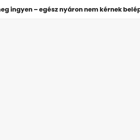
Belföld
Világ
Tippek
Kvízek
Élmény
ílnak meg ingyen
n nem kérnek
a világhírű