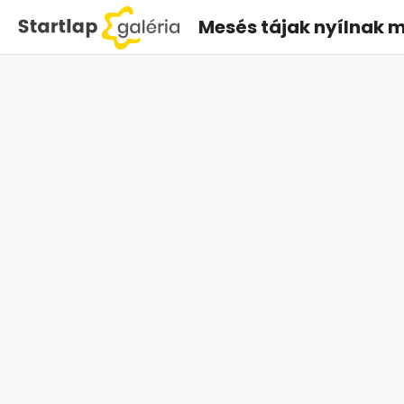
Vissza a Startlapra
Mesés tájak ny
- egész nyáro
belépőt ezekre 
helyekre