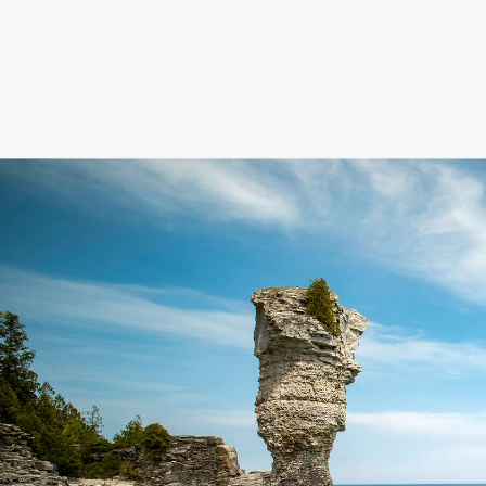
Kanada ezzel
az ellenkez
nyárra ingyen
legszebb 
történel
Banff Nemzeti Park: Kanada na
A legismertebb kanadai nemzeti park, a Ba
helyek között. A Sziklás-hegység drámai vo
látványos túraútvonalak miatt ez az orsz
parkban nem csak kirándulni lehet: tö