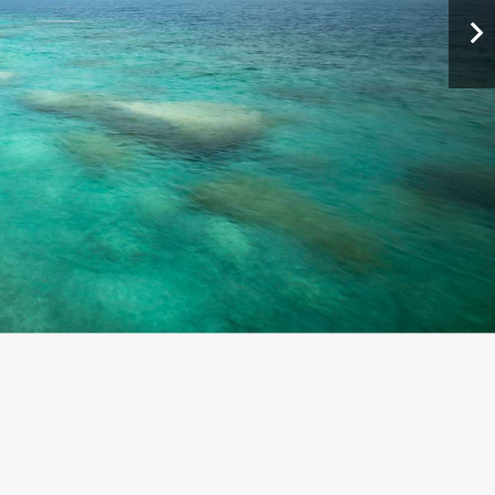
mokra is van lehetőség.
Banff régóta Kanada
nes belépés sok utazónak adhat plusz motivációt az
víz: Fathom Five National Marine
önösen izgalmas lehet
az ontariói Fathom Five
te hihetetlenül tiszta vize, az ősi sziklaalakzatok
sak, de a terület igazi különlegességét a
 hajóroncs található, amelyeket
 meg lehet nézni.
Aki nem merülne, hajós túrán
ket.
kában
e aux Meadows
lehet az egyik legkülönlegesebb