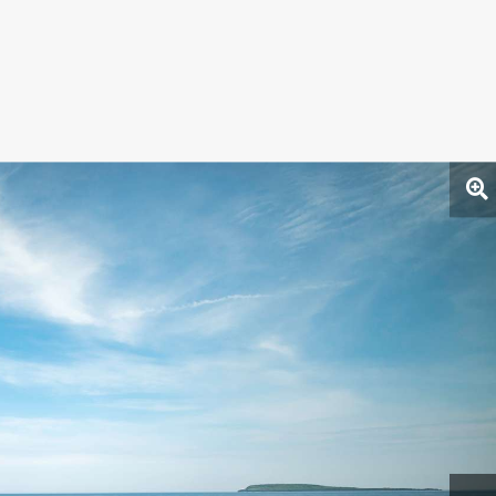
 szemben most épp
ő irányba indul:
essé teszi néhány
természeti és
mi helyszínét.
gy klasszikusa is ingyenes lesz
nff is szerepel az ingyenesen látogatható
nulatai, a szinte valószerűtlenül kék tavak és a
ág egyik legnépszerűbb természeti célpontja.
A
bb helyen úszásra, kajakozásra,