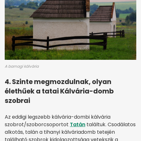
A barnagi kálvária
4. Szinte megmozdulnak, olyan
élethűek a tatai Kálvária-domb
szobrai
Az eddigi legszebb kálvária-dombi kálvária
szobrot/szoborcsoportot
Tatán
találtuk. Csodálatos
alkotás, talán a tihanyi kálváriadomb tetején
található szobrok kidolgozottsága vetekszik a