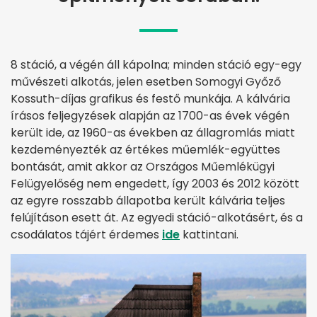
8 stáció, a végén áll kápolna; minden stáció egy-egy
művészeti alkotás, jelen esetben Somogyi Győző
Kossuth-díjas grafikus és festő munkája. A kálvária
írásos feljegyzések alapján az 1700-as évek végén
került ide, az 1960-as években az állagromlás miatt
kezdeményezték az értékes műemlék-együttes
bontását, amit akkor az Országos Műemlékügyi
Felügyelőség nem engedett, így 2003 és 2012 között
az egyre rosszabb állapotba került kálvária teljes
felújításon esett át. Az egyedi stáció-alkotásért, és a
csodálatos tájért érdemes
ide
kattintani.