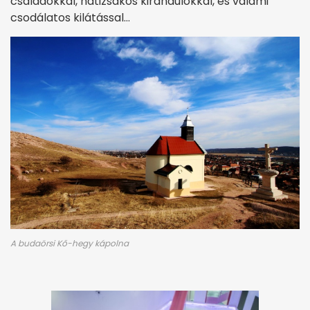
családokkal, hátizsákos kirándulókkal, és valami
csodálatos kilátással…
A budaörsi Kő-hegy kápolna