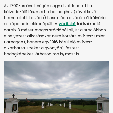
Az 1700-as évek végén nagy divat lehetett a
kálvária-állítás, mert a barnagihoz (következő
bemutatott kálvária) hasonlóan a vöröskői kálvária,
és kápolna is ekkor épült. A
vöröskői
kálvária
14
darab, 3 méter magas stációból áll, itt a stációkban
elhelyezett alkotásokat nem kortárs művész (mint
Barnagon), hanem egy 1916 körül élő művész
alkothatta. Ezeket a gyönyörű, festett
bádogképeket láthatod ma is/most is.