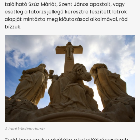
található Szűz Máriát, Szent János apostolt, vagy
esetleg a fatörzs jellegű keresztre feszített latrok
alapját mintázta meg időutazásod alkalmával, rád
bízzuk.
A tatai kálvária domb
Tudd, hogy amikor elsétálsz a tatai Kálvária-domb