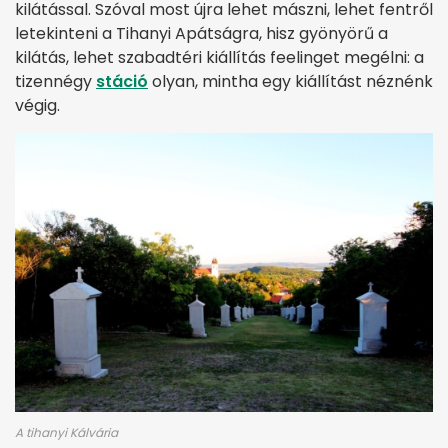
kilátással. Szóval most újra lehet mászni, lehet fentről
letekinteni a Tihanyi Apátságra, hisz gyönyörű a
kilátás, lehet szabadtéri kiállítás feelinget megélni: a
tizennégy
stáció
olyan, mintha egy kiállítást néznénk
végig.
A tihanyi Kálvária