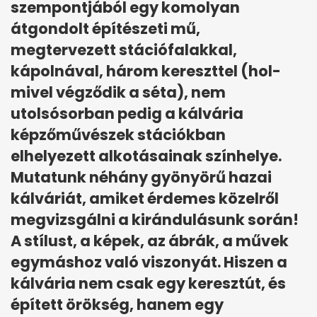
szempontjából egy komolyan
átgondolt építészeti mű,
megtervezett stációfalakkal,
kápolnával, három kereszttel (hol-
mivel végződik a séta), nem
utolsósorban pedig a kálvária
képzőművészek stációkban
elhelyezett alkotásainak színhelye.
Mutatunk néhány gyönyörű hazai
kálváriát, amiket érdemes közelről
megvizsgálni a kirándulásunk során!
A stílust, a képek, az ábrák, a művek
egymáshoz való viszonyát. Hiszen a
kálvária nem csak egy keresztút, és
épített örökség, hanem egy