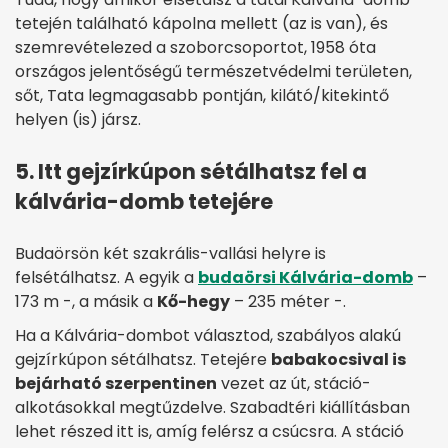
tetején található kápolna mellett (az is van), és
szemrevételezed a szoborcsoportot, 1958 óta
országos jelentőségű természetvédelmi területen,
sőt, Tata legmagasabb pontján, kilátó/kitekintő
helyen (is) jársz.
5. Itt gejzírkúpon sétálhatsz fel a
kálvária-domb tetejére
Budaörsön két szakrális-vallási helyre is
felsétálhatsz. A egyik a
budaörsi Kálvária-domb
–
173 m -, a másik a
Kő-hegy
– 235 méter -.
Ha a Kálvária-dombot választod, szabályos alakú
gejzírkúpon sétálhatsz. Tetejére
babakocsival is
bejárható szerpentinen
vezet az út, stáció-
alkotásokkal megtűzdelve. Szabadtéri kiállításban
lehet részed itt is, amíg felérsz a csúcsra. A stáció