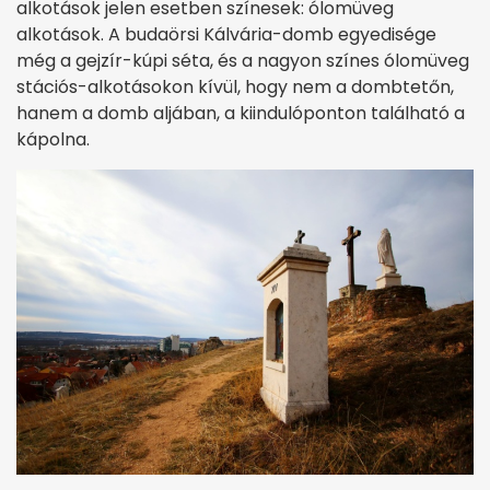
alkotások jelen esetben színesek: ólomüveg
alkotások. A budaörsi Kálvária-domb egyedisége
még a gejzír-kúpi séta, és a nagyon színes ólomüveg
stációs-alkotásokon kívül, hogy nem a dombtetőn,
hanem a domb aljában, a kiindulóponton található a
kápolna.