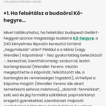
A budaörsi Kálvária-domb
+1. Ha felsétálsz a budaörsi Kő-
hegyre…
Mivel találkozhatsz, ha felsétálsz budapesti Gellért-
heggyel azonos magasságú budaörsi
Kő-hegyre
, a
240 kényelmes lépcsőn keresztül történő
„hegymászás” után? Például a a Mária (vagy
Wendler) kápolnával – hisz gyakorlatilag beleütközöl
-, kereszttel, Szentháromság-szoborral, lezárt
barlangrésszel (Wendler Ferenc miután
megépíttette a kápolnát, felköltözött ide, a
barlangba és remeteséget fogadott), sírhellyel a
kápolna mögött (Wendler Ferenc ide akart
temetkezni sehova máshova), „dolomit-fennsíkkal”,
szél, eső és jég formálta sziklákkal, papírsárkányt
eregető gyerekekkel, szendvicset majszoló