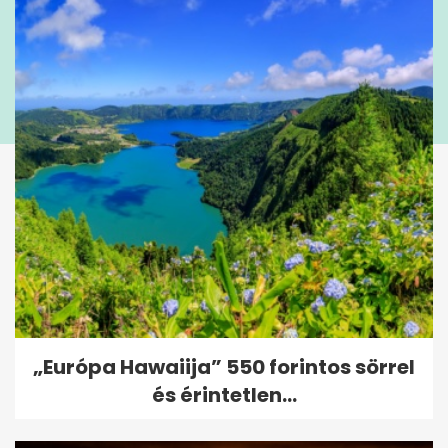
„Európa Hawaiija” 550 forintos sörrel
és érintetlen...