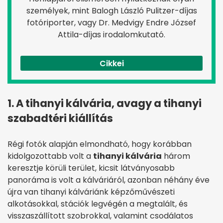
személyek, mint Balogh László Pulitzer-díjas
fotóriporter, vagy Dr. Medvigy Endre József
Attila-díjas irodalomkutató.
Cikkei
1. A tihanyi kálvária, avagy a tihanyi
szabadtéri kiállítás
Régi fotók alapján elmondható, hogy korábban
kidolgozottabb volt a
tihanyi kálvária
három
keresztje körüli terület, kicsit látványosabb
panoráma is volt a kálváriáról, azonban néhány éve
újra van tihanyi kálváriánk képzőművészeti
alkotásokkal, stációk legvégén a megtalált, és
visszaszállított szobrokkal, valamint csodálatos