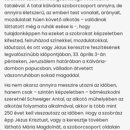
tataiéval. A tatai kálvária szoborcsoport annyira, de
annyira életszerű, az emberi test vonalait, arányait,
mozdulatait hűen követő alkotás – valódinak
láttatott még a ruhák esése is -, hogy
tulajdonképpen ha ezeket a szobrokat képzeletben
kifested, felruházod színekkel, mozdulatokkal,
időutazol, és ott vagy Jézus keresztre feszítésének
legvalószínűbb időpontjában, 33. április 3-án
pénteken, Jeruzsálem határában a Kálvária-
dombon papucsban, válladon átvetett
vászonruhában sokad magaddal.
Ha nem akarsz annyira messzire utazni az időben,
hanem csak – szintén képzeletben – bámészkodni
szeretnél Schweiger Antal, az alkotó műhelyében az
alkotási folyamata alkalmával, akkor is több mint
250 évet kell visszautazz az időben. Hogy a szobrász
épp Jézus Krisztust, vagy a keresztje tövében
látható Mária Magdolnát, a szoborcsoport oldalain