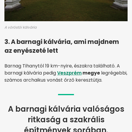
A vöröstói kálvária
3. A barnagi kálvária, ami majdnem
az enyészeté lett
Barnag Tihanytól 19 km-nyire, északra található. A
barnagi kálvária pedig
Veszprém
megye
legrégebbi,
számos archaikus vonást őrző keresztútja.
A barnagi kálvária valóságos
ritkaság a szakrális
építmények sorában.