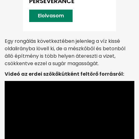
PERSEVERANCE
Elolvasom
Egy rongálás következtében jelenleg a víz kissé
oldalirányba lövell ki, de a mészkőből és betonból
álló építmény is több helyen átereszti a vizet,
csökkentve ezzel a sugár magasságát.
Videó az erdei szökőkútként feltörő forrásról: