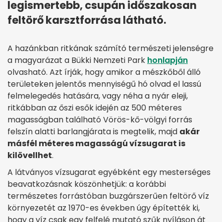
legismertebb, csupán időszakosan
feltörő karsztforrása látható.
A hazánkban ritkának számító természeti jelenségre
a magyarázat a Bükki Nemzeti Park
honlapján
olvasható. Azt írják, hogy amikor a mészkőből álló
területeken jelentős mennyiségű hó olvad el lassú
felmelegedés hatására, vagy néha a nyár eleji,
ritkábban az őszi esők idején az 500 méteres
magasságban található Vörös-kő-völgyi forrás
felszín alatti barlangjárata is megtelik, majd
akár
másfél méteres magasságú vízsugarat is
kilövellhet
.
A látványos vízsugarat egyébként egy mesterséges
beavatkozásnak köszönhetjük: a korábbi
természetes forrástóban buzgárszerűen feltörő víz
környezetét az 1970-es években úgy építették ki,
hogy a víz csak egy felfelé mutató szűk nyíláson át