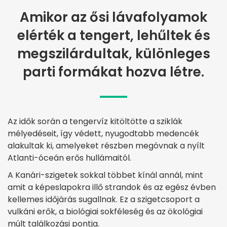
Amikor az ősi lávafolyamok
elérték a tengert, lehűltek és
megszilárdultak, különleges
parti formákat hozva létre.
Az idők során a tengervíz kitöltötte a sziklák
mélyedéseit, így védett, nyugodtabb medencék
alakultak ki, amelyeket részben megóvnak a nyílt
Atlanti-óceán erős hullámaitól.
A Kanári-szigetek sokkal többet kínál annál, mint
amit a képeslapokra illő strandok és az egész évben
kellemes időjárás sugallnak. Ez a szigetcsoport a
vulkáni erők, a biológiai sokféleség és az ökológiai
múlt találkozási pontja.