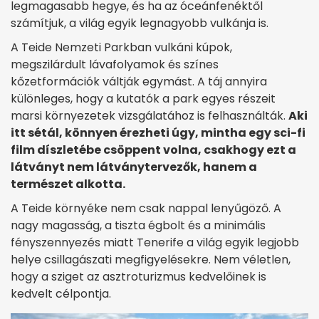
legmagasabb hegye, és ha az óceánfenéktől
számítjuk, a világ egyik legnagyobb vulkánja is.
A Teide Nemzeti Parkban vulkáni kúpok,
megszilárdult lávafolyamok és színes
kőzetformációk váltják egymást. A táj annyira
különleges, hogy a kutatók a park egyes részeit
marsi környezetek vizsgálatához is felhasználták.
Aki
itt sétál, könnyen érezheti úgy, mintha egy sci-fi
film díszletébe csöppent volna, csakhogy ezt a
látványt nem látványtervezők, hanem a
természet alkotta.
A Teide környéke nem csak nappal lenyűgöző. A
nagy magasság, a tiszta égbolt és a minimális
fényszennyezés miatt Tenerife a világ egyik legjobb
helye csillagászati megfigyelésekre. Nem véletlen,
hogy a sziget az asztroturizmus kedvelőinek is
kedvelt célpontja.