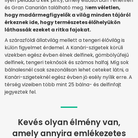
Ilyen például a kék pinty, amely elsősorban Tenerifén
és Gran Canarián található meg. N
em véletlen,
hogy madármegfigyelők a világ minden tájáról
érkeznek ide, hogy természetes élőhelyükön
láthassák ezeket a ritka fajokat.
A szárazföldi állatvilág mellett a tengeri élővilág is
külön figyelmet érdemel. A Kanári-szigetek körüli
vizekben egész évben élnek delfinek, gömbölyűfejű
delfinek, tengeri teknősök és számos halfaj. Míg sok
bálnalesnél csak szezonálisan lehet ceteket látni, a
Kanári-szigeteknél egész évben jó esély nyílik erre. A
térség vizeiben több mint 25 bálna- és delfinfajt
jegyeztek fel.
Kevés olyan élmény van,
amely annyira emlékezetes