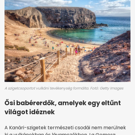
A szigetcsoportot vulkáni tevékenység formálta. Fotó: Getty Images
Ősi babérerdők, amelyek egy eltűnt
világot idéznek
A Kanári-szigetek természeti csodái nem merülnek
ki a vulkánokban és lávamezőkben. La Gomera