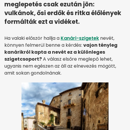
meglepetés csak ezután jön:
vulkánok, ősi erdők és ritka élőlények
formálták ezt a vidéket.
Ha valaki először hallja a
Kanári-szigetek
nevét,
könnyen felmerül benne a kérdés:
vajon tényleg
kanárikról kapta a nevét ez a különleges
szigetcsoport?
A válasz elsőre meglepő lehet,
ugyanis nem egészen az áll az elnevezés mögött,
amit sokan gondolnának.