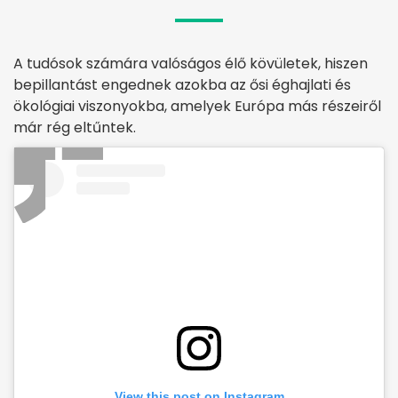
A tudósok számára valóságos élő kövületek, hiszen
bepillantást engednek azokba az ősi éghajlati és
ökológiai viszonyokba, amelyek Európa más részeiről
már rég eltűntek.
View this post on Instagram