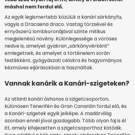
máshol nem fordul elő.
Az egyik legismertebb közülük a kanári sárkányfa,
vagyis a Dracaena draco. Vastag törzsével és
ernyőszerű lombkoronájával szinte mitikus
megjelenésű növény. Különlegessége a vöröses
nedve is, amelyet gyakran „sárkányvérként”
emlegetnek, és amelyet a történelem során
festékként, gyógyászati célokra és hagyományos
kézműves eljárásokban is használtak.
Vannak kanárik a Kanári-szigeteken?
Az atlanti kanári őshonos a szigetcsoporton,
különösen Tenerifén és Gran Canarián fordul elő, és
a Kanári-szigetek egyik jelképe. A madárvilág
azonban ennél jóval gazdagabb. Több olyan faj is él
itt, amely kifejezetten a szigetcsoporthoz kötődik.