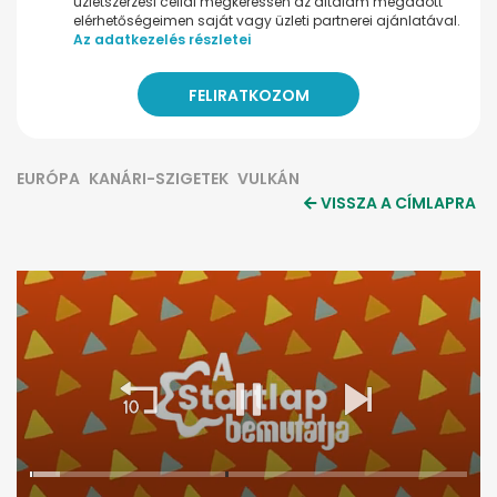
üzletszerzési céllal megkeressen az általam megadott
elérhetőségeimen saját vagy üzleti partnerei ajánlatával.
Az adatkezelés részletei
EURÓPA
KANÁRI-SZIGETEK
VULKÁN
VISSZA A CÍMLAPRA