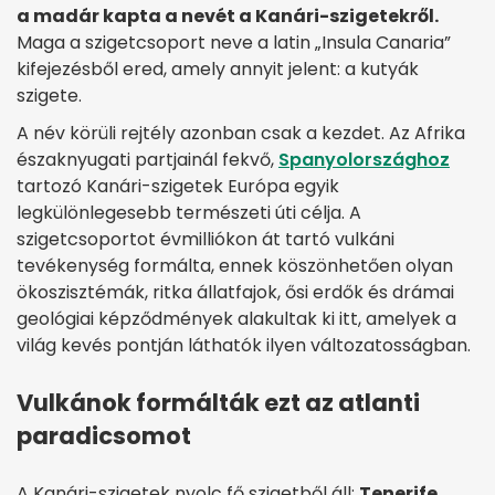
a madár kapta a nevét a Kanári-szigetekről.
Maga a szigetcsoport neve a latin „Insula Canaria”
kifejezésből ered, amely annyit jelent: a kutyák
szigete.
A név körüli rejtély azonban csak a kezdet. Az Afrika
északnyugati partjainál fekvő,
Spanyolországhoz
tartozó Kanári-szigetek Európa egyik
legkülönlegesebb természeti úti célja. A
szigetcsoportot évmilliókon át tartó vulkáni
tevékenység formálta, ennek köszönhetően olyan
ökoszisztémák, ritka állatfajok, ősi erdők és drámai
geológiai képződmények alakultak ki itt, amelyek a
világ kevés pontján láthatók ilyen változatosságban.
Vulkánok formálták ezt az atlanti
paradicsomot
A Kanári-szigetek nyolc fő szigetből áll:
Tenerife,