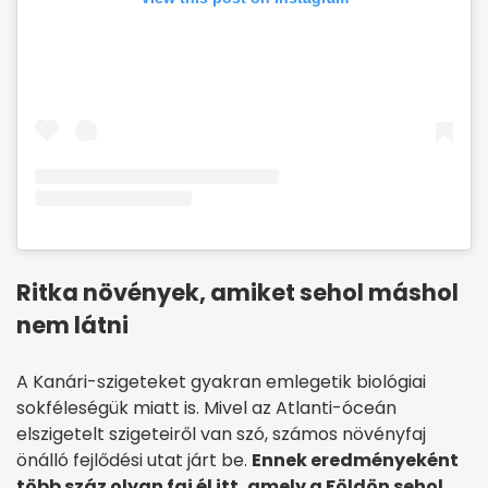
Ritka növények, amiket sehol máshol
nem látni
A Kanári-szigeteket gyakran emlegetik biológiai
sokféleségük miatt is. Mivel az Atlanti-óceán
elszigetelt szigeteiről van szó, számos növényfaj
önálló fejlődési utat járt be.
Ennek eredményeként
több száz olyan faj él itt, amely a Földön sehol