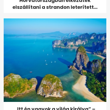
Horvátországban elkezdték
elszállítani a strandon leterített...
„Itt én vagyok a világ királya” –