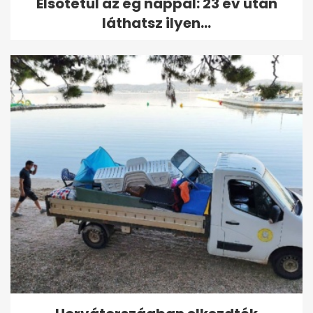
Elsötétül az ég nappal: 23 év után
láthatsz ilyen...