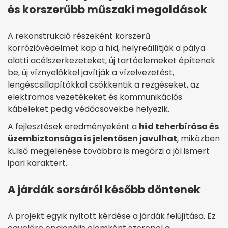
és korszerűbb műszaki megoldások
A rekonstrukció részeként korszerű
korrózióvédelmet kap a híd, helyreállítják a pálya
alatti acélszerkezeteket, új tartóelemeket építenek
be, új víznyelőkkel javítják a vízelvezetést,
lengéscsillapítókkal csökkentik a rezgéseket, az
elektromos vezetékeket és kommunikációs
kábeleket pedig védőcsövekbe helyezik.
A fejlesztések eredményeként a
híd teherbírása és
üzembiztonsága is jelentősen javulhat
, miközben
külső megjelenése továbbra is megőrzi a jól ismert
ipari karaktert.
A járdák sorsáról később döntenek
A projekt egyik nyitott kérdése a járdák felújítása. Ez