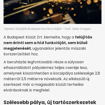
Teljesen felújítják Budapest ikonikus hídját – Fotó: Getty Images
A Budapest Közút Zrt. kiemelte, hogy a
felújítás
nem érinti sem a híd funkcióját, sem külső
megjelenését
, ugyanakkor jelentős műszaki
korszerűsítést hoz.
A beruházás legfontosabb része a súlyosan
elhasználódott pályalemez teljes cseréje lesz,
amelynek köszönhetően a kocsipálya szélessége 2,8
méterről 3,5 méterre növekszik. Az elkészülő új
szerkezet már a magasabb közúti terhelési
elvárásoknak is megfelel.
Szélesebb pálya, új tartószerkezetek