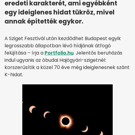
eredeti karakterét, ami egyébként
egy ideiglenes hidat tükröz, mivel
annak építették egykor.
A Sziget Fesztivál után kezdődhet Budapest egyik
legrosszabb állapotban lévő hídjának átfogó
felújítása – írja a
Portfolio.hu
. Jelentős beruházás
indul ugyanis az óbudai Hajógyári-szigetnél:
korszerűsítik a közel 70 éve még ideiglenesnek szánt
K-hidat.