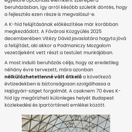
egyelőre opcionális elemként szerepel a
beruházásban, így arról később születik döntés, hogy
a fejlesztés ezen része is megvalósul-e.
A K-híd felújításának előkészítése már korábban
megkezdődött. A Fővárosi Közgyűlés 2025
decemberében Vitézy Dávid javaslatára hagyta jóvá
a felújítást, aki akkor a Podmaniczy Mozgalom
vezetőjeként vett részt a testület munkájában.
A most induló beruházás célja, hogy az eredetileg
néhány évre tervezett, mára azonban
nélkülözhetetlenné vált átkelő
a következő
évtizedekben is biztonságosan szolgálhassa a
Hajógyári-sziget forgalmát. A csaknem 70 éves K-
híd így megőrizheti különleges helyét Budapest
közlekedési és ipartörténeti emlékei között.