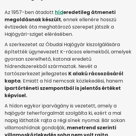
Az 1957-ben átadott
híd
eredetileg átmeneti
megoldásnak készült
, ennek ellenére hosszú
évtizedek óta meghatározó szerepet játszik a
Hajógyári-sziget elérésében.
A szerkezetet az Óbudai Hajógyár kiszolgálására
építették úgynevezett K-rácsos elemekből, amelyek
gyorsan szerelhető, katonai eredetű
hídrendszerekből származtak. Nevét a
tartószerkezet jellegzetes
K alakú rácsozásáról
kapta
. Emiatt a híd nemcsak közlekedési, hanem
ipartörténeti szempontból is jelentős értéket
képvisel.
A hídon egykor iparvágány is vezetett, amely a
hajógyár teherforgalmát szolgálta ki, ezért a mai
napig láthatók rajta a régi sínek nyomai. Bár sokan
villamoshídnak gondolják,
menetrend szerinti
villamosközlekedés soha nem volt rajta.