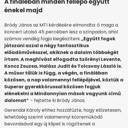
A fináléban minden fellépő együtt
énekel majd
Bródy János az MTI kérdésére elmondta: ő maga a
koncert utolsó 45 percében lesz a színpadon, ahol
számos vendég fogja kiegészíteni.
„Együtt fogok
játszani azzal a négy fantasztikus
előadóművésszel, akiknek a dalaim többségét
írtam. A meghívást elfogadta Szörényi Levente,
Koncz Zsuzsa, Halász Judit és Tolcsvay László is.
A műsor tőlük is függ, a végén, a fináléban
közösen, a nap valamennyi fellépőjével, köztük a
Superar gyerekkórussal közösen fogjuk
elénekelni a Mindannyian mások vagyunk című
dalomat”
– fejtette ki Bródy János.
Gerendai Károly ehhez hozzáfűzte, hogy előzetesen,
lehetőség szerint valamennyi közreműködő
bevonásával egy új klipet is rögzítenek a