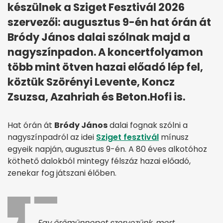
készülnek a Sziget Fesztivál 2026
szervezői: augusztus 9-én hat órán át
Bródy János dalai szólnak majd a
nagyszínpadon. A koncertfolyamon
több mint ötven hazai előadó lép fel,
köztük Szörényi Levente, Koncz
Zsuzsa, Azahriah és Beton.Hofi is.
Hat órán át
Bródy János
dalai fognak szólni a
nagyszínpadról az idei
Sziget fesztivál
mínusz
egyeik napján, augusztus 9-én. A 80 éves alkotóhoz
köthető dalokból mintegy félszáz hazai előadó,
zenekar fog játszani élőben.
Egy örömünnepet szervezünk, mert