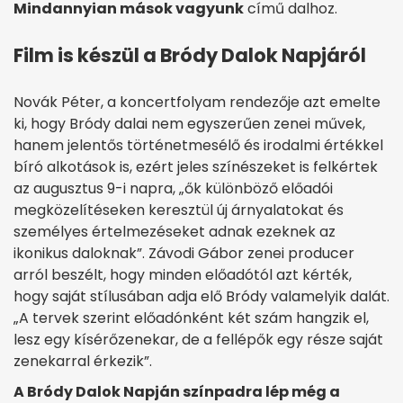
Mindannyian mások vagyunk
című dalhoz.
Film is készül a Bródy Dalok Napjáról
Novák Péter, a koncertfolyam rendezője azt emelte
ki, hogy Bródy dalai nem egyszerűen zenei művek,
hanem jelentős történetmesélő és irodalmi értékkel
bíró alkotások is, ezért jeles színészeket is felkértek
az augusztus 9-i napra, „ők különböző előadói
megközelítéseken keresztül új árnyalatokat és
személyes értelmezéseket adnak ezeknek az
ikonikus daloknak”. Závodi Gábor zenei producer
arról beszélt, hogy minden előadótól azt kérték,
hogy saját stílusában adja elő Bródy valamelyik dalát.
„A tervek szerint előadónként két szám hangzik el,
lesz egy kísérőzenekar, de a fellépők egy része saját
zenekarral érkezik”.
A Bródy Dalok Napján színpadra lép még a