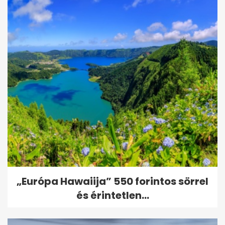
„Európa Hawaiija” 550 forintos sörrel
és érintetlen...