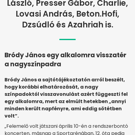
László, Presser Gábor, Charlie,
Lovasi András, Beton.Hofi,
Dzsúdló és Azahriah is.
Bródy János egy alkalomra visszatér
a nagyszínpadra
Bródy János a sajtótájékoztatón arról beszélt,
hogy korábbi elhatározását, a nagy
színpadoktól visszavonulást azért függeszti fel
egy alkalomra, mert az elmúlt hetekben „annyi
minden került napfényre, ami eddig sötétben
volt”.
„Felemelő volt játszani április 10-én a rendszerbontó
koncerten, másnap a Sportarénában, 12. óta pedig