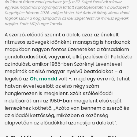
és Závodi Gábor zenei producer (b-j) a 32. Sziget Fesztivál mínusz
egyedik napjának programjáról tartott sajtótájékoztatón a budapesti
Dugattyús-házban 2026. május 14-én. Hat órán át Bródy János dalai
fognak szólni a nagyszínpadról az idei Sziget fesztivál mínusz egyedik
napján. Fotó: MTI/Purger Tamás
A szerző, előadó szerint a dalok, azaz az énekelt
ritmusos szövegek időnként manapság is hordoznak
magukban nagyon fontos üzeneteket a társadalom
gondolkodásából, vágyairól, elképzeléseiről. Felidézte
az indulást, amikor 1965-ben Szörényi Leventevel
megírták az első magyar nyelvű beatdalokat – a
legelső az
Oh, mondd
volt -, majd egy évre rá, tehát
hatvan évvel ezelőtt az első négy szám
hanglemezen is megjelent. Szólt szólóelőadói
indulásáról, ami az 1980-ban megjelent első saját
lemezéhez köthető. „Azóta van bennem a szerző és
az előadói kettősség, miközben a közönség
alapvetően az előadókkal azonosíja a dalokat”.