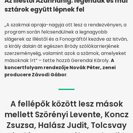
Az Illéstől Azahriahig: legendák és mai
sztárok együtt lépnek fel
„A szakmai apraja-nagyja ott lesz a rendezvényen, a
program során felcsendülnek a legnagyobb
slágerek az Illéstől és a Fonográftól kezdve az István,
a király dalain át egészen Bródy szólókarrierjének
szerzeményeiig, valamint azok a számok, amelyeket
másoknak írt” – tette hozzá Gerendai Károly.
A
koncertfolyam rendezője Novák Péter, zenei
producere Závodi Gábor
.
A fellépők között lesz mások
mellett Szörényi Levente, Koncz
Zsuzsa, Halász Judit, Tolcsvay