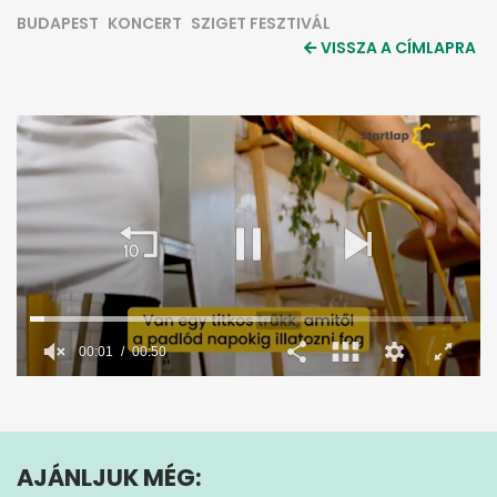
BUDAPEST
KONCERT
SZIGET FESZTIVÁL
VISSZA A CÍMLAPRA
0
seconds
of
50
seconds
AJÁNLJUK MÉG: