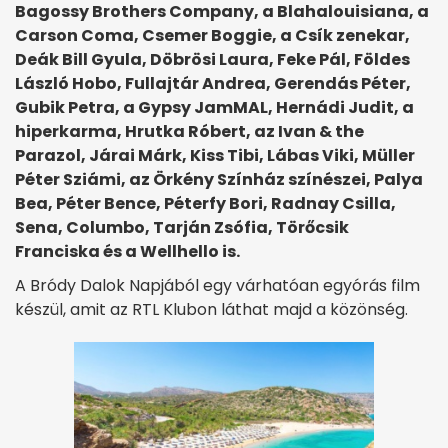
Bagossy Brothers Company, a Blahalouisiana, a
Carson Coma, Csemer Boggie, a Csík zenekar,
Deák Bill Gyula, Döbrösi Laura, Feke Pál, Földes
László Hobo, Fullajtár Andrea, Gerendás Péter,
Gubik Petra, a Gypsy JamMAL, Hernádi Judit, a
hiperkarma, Hrutka Róbert, az Ivan & the
Parazol, Járai Márk, Kiss Tibi, Lábas Viki, Müller
Péter Sziámi, az Örkény Színház színészei, Palya
Bea, Péter Bence, Péterfy Bori, Radnay Csilla,
Sena, Columbo, Tarján Zsófia, Törőcsik
Franciska és a Wellhello is.
A Bródy Dalok Napjából egy várhatóan egyórás film
készül, amit az RTL Klubon láthat majd a közönség.