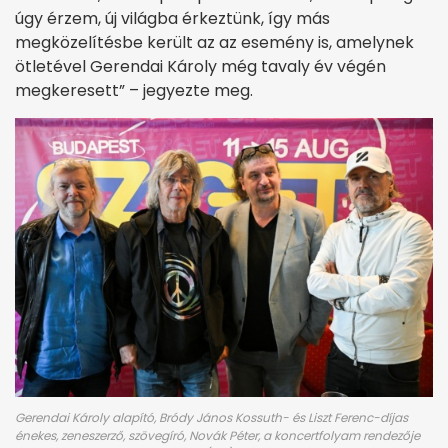
úgy érzem, új világba érkeztünk, így más
megközelítésbe került az az esemény is, amelynek
ötletével Gerendai Károly még tavaly év végén
megkeresett” – jegyezte meg.
Gerendai Károly alapító, Bródy János Kossuth- és Liszt Ferenc-díjas
énekes, zeneszerző, szövegíró, Novák Péter, a koncertfolyam rendezője