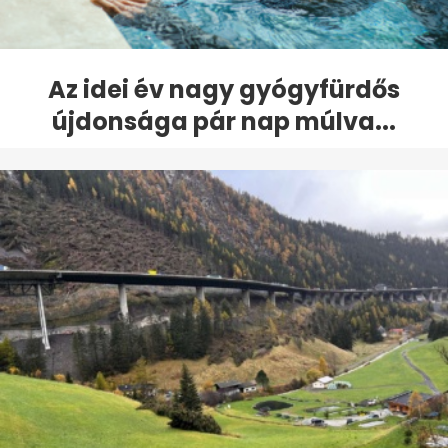
Az idei év nagy gyógyfürdős
újdonsága pár nap múlva...