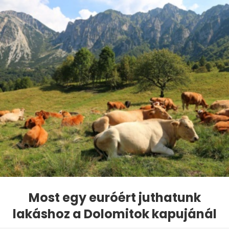
Most egy euróért juthatunk
lakáshoz a Dolomitok kapujánál