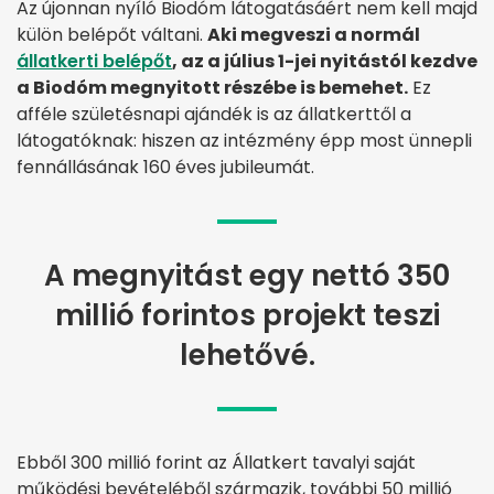
Az újonnan nyíló Biodóm látogatásáért nem kell majd
külön belépőt váltani.
Aki megveszi a normál
állatkerti belépőt
, az a július 1-jei nyitástól kezdve
a Biodóm megnyitott részébe is bemehet.
Ez
afféle születésnapi ajándék is az állatkerttől a
látogatóknak: hiszen az intézmény épp most ünnepli
fennállásának 160 éves jubileumát.
A megnyitást egy nettó 350
millió forintos projekt teszi
lehetővé.
Ebből 300 millió forint az Állatkert tavalyi saját
működési bevételéből származik, további 50 millió