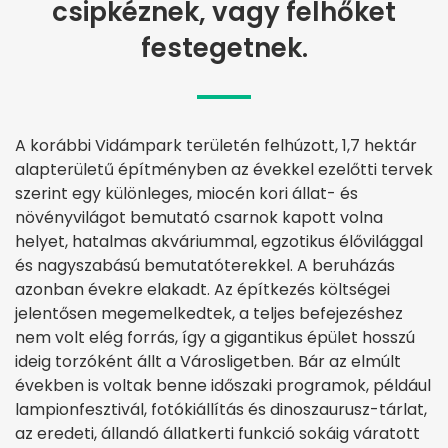
csipkéznek, vagy felhőket
festegetnek.
A korábbi Vidámpark területén felhúzott, 1,7 hektár
alapterületű építményben az évekkel ezelőtti tervek
szerint egy különleges, miocén kori állat- és
növényvilágot bemutató csarnok kapott volna
helyet, hatalmas akváriummal, egzotikus élővilággal
és nagyszabású bemutatóterekkel. A beruházás
azonban évekre elakadt. Az építkezés költségei
jelentősen megemelkedtek, a teljes befejezéshez
nem volt elég forrás, így a gigantikus épület hosszú
ideig torzóként állt a Városligetben. Bár az elmúlt
években is voltak benne időszaki programok, például
lampionfesztivál, fotókiállítás és dinoszaurusz-tárlat,
az eredeti, állandó állatkerti funkció sokáig váratott