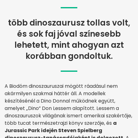
több dinoszaurusz tollas volt,
és sok faj jóval színesebb
lehetett, mint ahogyan azt
korábban gondoltuk.
A Biodóm dinoszauruszai mögött ráadásul nem
akármilyen szakmai háttér áll. A modellek
készítésénél a Dino Donnal működnek együtt,
amelyet „Dino” Don Lessem alapított. Lessem a
dinoszauruszok világának ismert amerikai szakértője,
több tucat természetrajzi könyv szerzője, és
a
Jurassic Park idején Steven Spielberg
dinoszaurusz-tanácsadójaként is dolgozott.
A