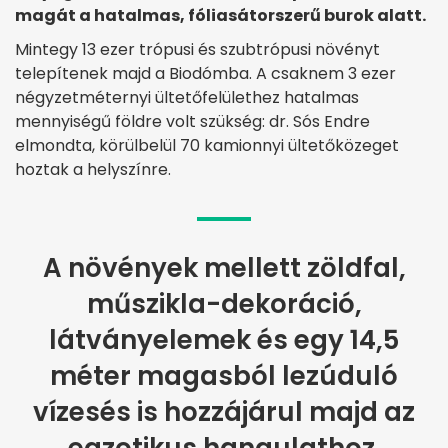
magát a hatalmas, fóliasátorszerű burok alatt.
Mintegy 13 ezer trópusi és szubtrópusi növényt
telepítenek majd a Biodómba. A csaknem 3 ezer
négyzetméternyi ültetőfelülethez hatalmas
mennyiségű földre volt szükség: dr. Sós Endre
elmondta, körülbelül 70 kamionnyi ültetőközeget
hoztak a helyszínre.
A növények mellett zöldfal,
műszikla-dekoráció,
látványelemek és egy 14,5
méter magasból lezúduló
vízesés is hozzájárul majd az
egzotikus hangulathoz.