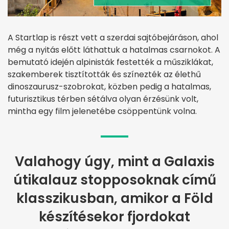
A Startlap is részt vett a szerdai sajtóbejáráson, ahol
még a nyitás előtt láthattuk a hatalmas csarnokot. A
bemutató idején alpinisták festették a műsziklákat,
szakemberek tisztították és színezték az élethű
dinoszaurusz-szobrokat, közben pedig a hatalmas,
futurisztikus térben sétálva olyan érzésünk volt,
mintha egy film jelenetébe csöppentünk volna.
Valahogy úgy, mint a Galaxis
útikalauz stopposoknak című
klasszikusban, amikor a Föld
készítésekor fjordokat