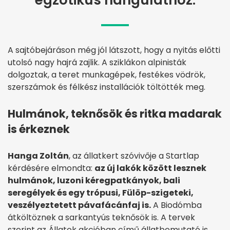
A sajtóbejáráson még jól látszott, hogy a nyitás előtti
utolsó nagy hajrá zajlik. A sziklákon alpinisták
dolgoztak, a teret munkagépek, festékes vödrök,
szerszámok és félkész installációk töltötték meg.
Hulmánok, teknősök és ritka madarak
is érkeznek
Hanga Zoltán
, az állatkert szóvivője a Startlap
kérdésére elmondta:
az új lakók között lesznek
hulmánok, luzoni kéregpatkányok, bali
seregélyek és egy trópusi, Fülöp-szigeteki,
veszélyeztetett pávafácánfaj is.
A Biodómba
átköltöznek a sarkantyús teknősök is. A tervek
szerint az Állatok akcióban című állatbemutató is