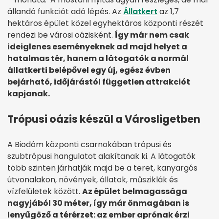
állandó funkciót adó lépés. Az
Állatkert
az 1,7
hektáros épület közel egyhektáros központi részét
rendezi be városi oázisként.
Így már nem csak
ideiglenes eseményeknek ad majd helyet a
hatalmas tér, hanem a látogatók a normál
állatkerti belépővel egy új, egész évben
bejárható, időjárástól független attrakciót
kapjanak.
Trópusi oázis készül a Városligetben
A Biodóm központi csarnokában trópusi és
szubtrópusi hangulatot alakítanak ki. A látogatók
több szinten járhatják majd be a teret, kanyargós
útvonalakon, növények, állatok, műsziklák és
vízfelületek között.
Az épület belmagassága
nagyjából 30 méter, így már önmagában is
lenyűgöző a térérzet: az ember aprónak érzi