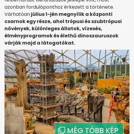
azonban fordulóponthoz érkezett a története.
Várhatóan
július 1-jén megnyílik a központi
csarnok egy része, ahol trópusi és szubtrópusi
növények, különleges állatok, vízesés,
élményprogramok és élethű dinoszauruszok
várják majd a látogatókat.