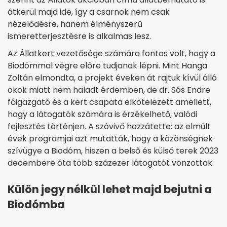
átkerül majd ide, így a csarnok nem csak
nézelődésre, hanem élményszerű
ismeretterjesztésre is alkalmas lesz.
Az Állatkert vezetősége számára fontos volt, hogy a
Biodómmal végre előre tudjanak lépni. Mint Hanga
Zoltán elmondta, a projekt éveken át rajtuk kívül álló
okok miatt nem haladt érdemben, de dr. Sós Endre
főigazgató és a kert csapata elkötelezett amellett,
hogy a látogatók számára is érzékelhető, valódi
fejlesztés történjen. A szóvivő hozzátette: az elmúlt
évek programjai azt mutatták, hogy a közönségnek
szívügye a Biodóm, hiszen a belső és külső terek 2023
decembere óta több százezer látogatót vonzottak.
Külön jegy nélkül lehet majd bejutni a
Biodómba