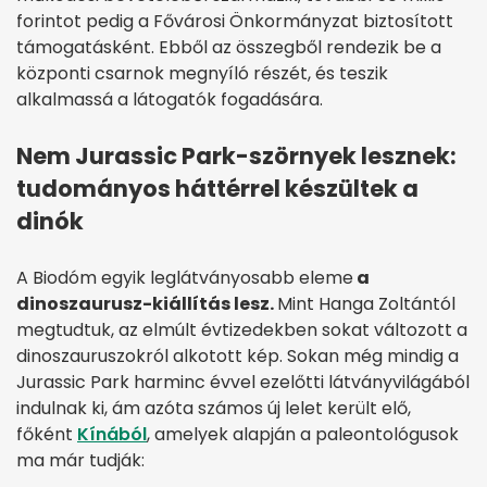
forintot pedig a Fővárosi Önkormányzat biztosított
támogatásként. Ebből az összegből rendezik be a
központi csarnok megnyíló részét, és teszik
alkalmassá a látogatók fogadására.
Nem Jurassic Park-szörnyek lesznek:
tudományos háttérrel készültek a
dinók
A Biodóm egyik leglátványosabb eleme
a
dinoszaurusz-kiállítás lesz.
Mint Hanga Zoltántól
megtudtuk, az elmúlt évtizedekben sokat változott a
dinoszauruszokról alkotott kép. Sokan még mindig a
Jurassic Park harminc évvel ezelőtti látványvilágából
indulnak ki, ám azóta számos új lelet került elő,
főként
Kínából
, amelyek alapján a paleontológusok
ma már tudják: