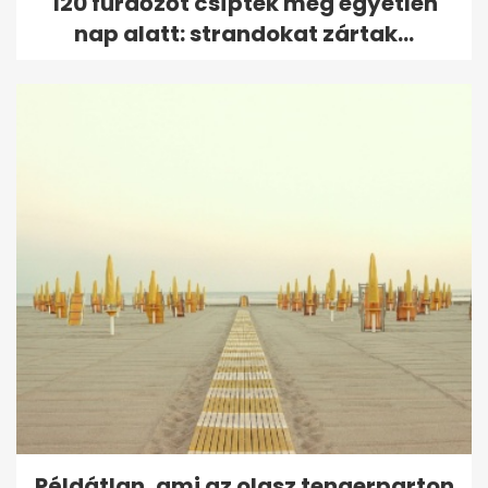
120 fürdőzőt csíptek meg egyetlen
nap alatt: strandokat zártak...
Példátlan, ami az olasz tengerparton