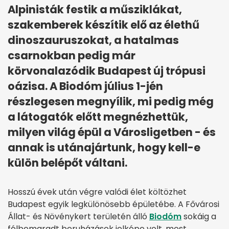
Alpinisták festik a műsziklákat,
szakemberek készítik elő az élethű
dinoszauruszokat, a hatalmas
csarnokban pedig már
körvonalazódik Budapest új trópusi
oázisa. A Biodóm július 1-jén
részlegesen megnyílik, mi pedig még
a látogatók előtt megnézhettük,
milyen világ épül a Városligetben - és
annak is utánajártunk, hogy kell-e
külön belépőt váltani.
Hosszú évek után végre valódi élet költözhet
Budapest egyik legkülönösebb épületébe. A Fővárosi
Állat- és Növénykert területén álló
Biodóm
sokáig a
félbemaradt beruházások jelképe volt, most