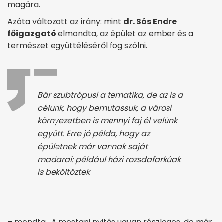
magára.
Azóta változott az irány: mint
dr. Sós Endre
főigazgató
elmondta, az épület az ember és a
természet együttéléséről fog szólni.
Bár szubtrópusi a tematika, de az is a
célunk, hogy bemutassuk, a városi
környezetben is mennyi faj él velünk
együtt. Erre jó példa, hogy az
épületnek már vannak saját
madarai: például házi rozsdafarkúak
is beköltöztek
– mondta. A mostani nyitás ugyan részleges, de már