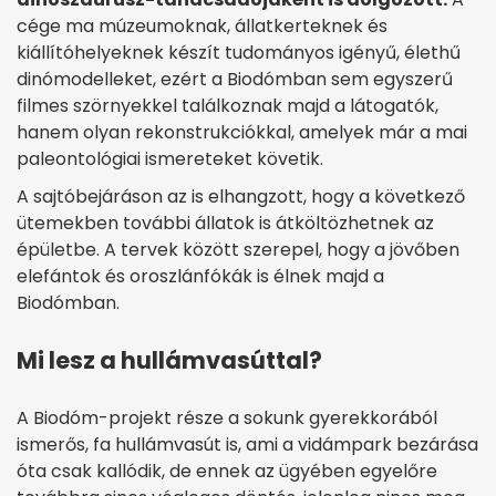
cége ma múzeumoknak, állatkerteknek és
kiállítóhelyeknek készít tudományos igényű, élethű
dinómodelleket, ezért a Biodómban sem egyszerű
filmes szörnyekkel találkoznak majd a látogatók,
hanem olyan rekonstrukciókkal, amelyek már a mai
paleontológiai ismereteket követik.
A sajtóbejáráson az is elhangzott, hogy a következő
ütemekben további állatok is átköltözhetnek az
épületbe. A tervek között szerepel, hogy a jövőben
elefántok és oroszlánfókák is élnek majd a
Biodómban.
Mi lesz a hullámvasúttal?
A Biodóm-projekt része a sokunk gyerekkorából
ismerős, fa hullámvasút is, ami a vidámpark bezárása
óta csak kallódik, de ennek az ügyében egyelőre