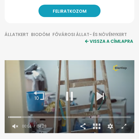
ÁLLATKERT
BIODÓM
FŐVÁROSI ÁLLAT- ÉS NÖVÉNYKERT
VISSZA A CÍMLAPRA
0