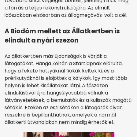
továbbra sincs végleges döntés, jelenleg nincs meg
a forrás a teljes rekonstrukciójára. Az elmúlt
időszakban elsősorban az állagmegóvás volt a cél.
A Biodóm mellett az Állatkertben is
elindult a nyári szezon
Az állatkertben más újdonságok is várják a
látogatókat. Hanga Zoltán a Startlapnak elárulta,
hogy a fekete hattyúknál fiókák keltek ki, és a
prérikutyáknál is előjöttek a kölykök, így most több
helyen is lehet kisállatokat látni. A főszezon
elindulásával újra hangsúlyosabbá válnak a
látványetetések, a bemutatók és a kulisszák mögötti
séták is. Ezeken az esti sétákon a látogatók olyan
részekre is bepillanthatnak, amelyek a normál
állatkerti útvonalakon nem mindig érhetők el.