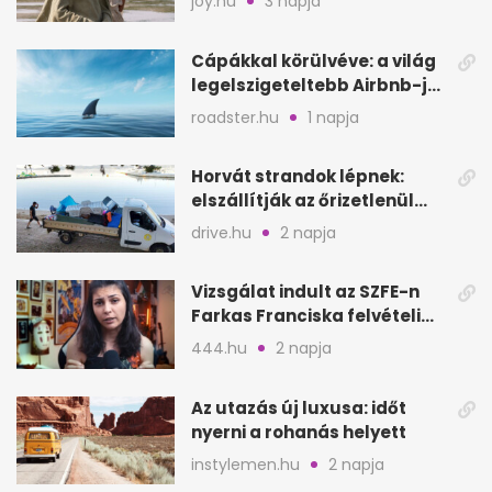
joy.hu
3 napja
Cápákkal körülvéve: a világ
legelszigeteltebb Airbnb-je
a nyílt tengeren
roadster.hu
1 napja
Horvát strandok lépnek:
elszállítják az őrizetlenül
hagyott törölközőket
drive.hu
2 napja
Vizsgálat indult az SZFE-n
Farkas Franciska felvételi
videója után
444.hu
2 napja
Az utazás új luxusa: időt
nyerni a rohanás helyett
instylemen.hu
2 napja