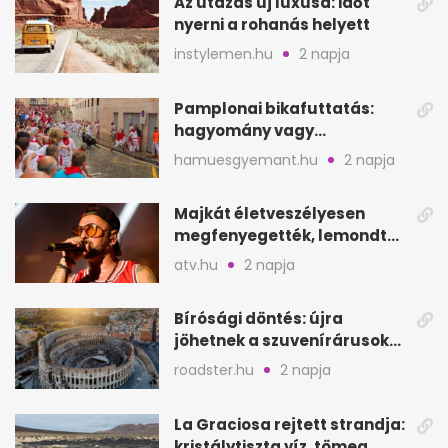
Az utazás új luxusa: időt
nyerni a rohanás helyett
instylemen.hu
2 napja
Pamplonai bikafuttatás:
hagyomány vagy
értelmetlen vérontás?
hamuesgyemant.hu
2 napja
Majkát életveszélyesen
megfenyegették, lemondta
a sepsiszentgyörgyi
atv.hu
2 napja
koncertet
Bírósági döntés: újra
jöhetnek a szuvenírárusok
Európa ikonikus helyére
roadster.hu
2 napja
La Graciosa rejtett strandja:
kristálytiszta víz, tömeg