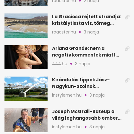
roadster.hu
2 napja
La Graciosa rejtett strandja:
kristálytiszta víz, tömeg
nélkül
roadster.hu
3 napja
Ariana Grande: nem a
negatív kommentek miatt
vonul vissza
444.hu
3 napja
Kirándulós tippek Jász-
Nagykun-Szolnok
megyében: 6 kihagyhatatlan
instylemen.hu
3 napja
hely
Joseph McGrail-Bateup a
világ leghangosabb embere
lett Ausztráliából
instylemen.hu
3 napja