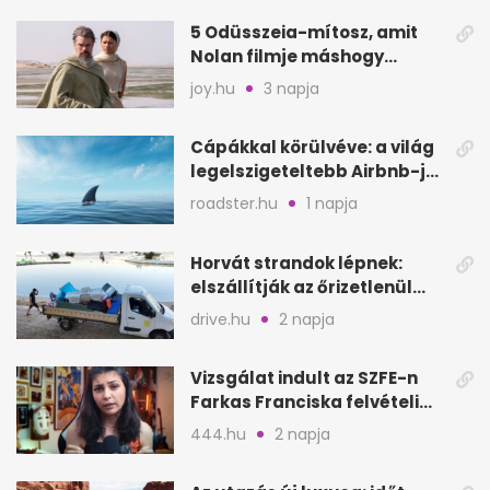
5 Odüsszeia-mítosz, amit
Nolan filmje máshogy
mutat, mint Homérosz
joy.hu
3 napja
Cápákkal körülvéve: a világ
legelszigeteltebb Airbnb-je
a nyílt tengeren
roadster.hu
1 napja
Horvát strandok lépnek:
elszállítják az őrizetlenül
hagyott törölközőket
drive.hu
2 napja
Vizsgálat indult az SZFE-n
Farkas Franciska felvételi
videója után
444.hu
2 napja