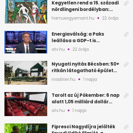
Kegyetlen rend a 15. századi
nördlingeni bordélyban:
verés, éheztetés
hamuesgyemant.hu
22 órája
Energiaválság: a Paks
leállása a GDP-t is
megütheti, int az
atv.hu
22 órája
Oeconomus
Nyugati nyitás Bécsben: 50+
ritkán látogatható épület
nyílik meg
roadster.hu
1 napja
Tarolt az új Pókember: 6 nap
alatt 1,05 milliárd dollár
bevétel
atv.hu
1 napja
Fipresci Nagydíjra jelölték