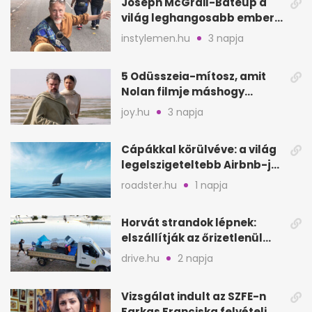
Joseph McGrail-Bateup a
világ leghangosabb embere
lett Ausztráliából
instylemen.hu
3 napja
5 Odüsszeia-mítosz, amit
Nolan filmje máshogy
mutat, mint Homérosz
joy.hu
3 napja
Cápákkal körülvéve: a világ
legelszigeteltebb Airbnb-je
a nyílt tengeren
roadster.hu
1 napja
Horvát strandok lépnek:
elszállítják az őrizetlenül
hagyott törölközőket
drive.hu
2 napja
Vizsgálat indult az SZFE-n
Farkas Franciska felvételi