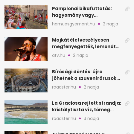
Pamplonai bikafuttatás:
hagyomány vagy
értelmetlen vérontás?
hamuesgyemant.hu
2 napja
Majkát életveszélyesen
megfenyegették, lemondta
a sepsiszentgyörgyi
atv.hu
2 napja
koncertet
Bírósági döntés: újra
jöhetnek a szuvenírárusok
Európa ikonikus helyére
roadster.hu
2 napja
La Graciosa rejtett strandja:
kristálytiszta víz, tömeg
nélkül
roadster.hu
3 napja