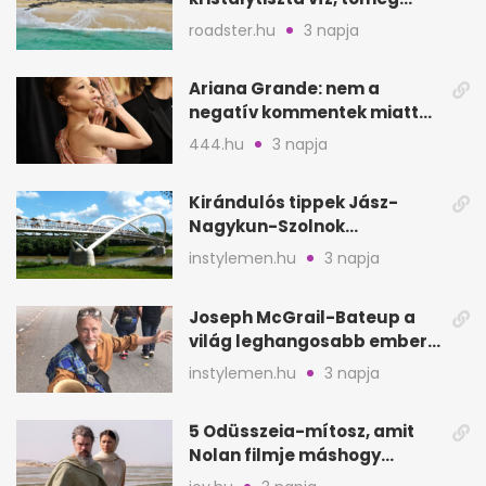
nélkül
roadster.hu
3 napja
Ariana Grande: nem a
negatív kommentek miatt
vonul vissza
444.hu
3 napja
Kirándulós tippek Jász-
Nagykun-Szolnok
megyében: 6 kihagyhatatlan
instylemen.hu
3 napja
hely
Joseph McGrail-Bateup a
világ leghangosabb embere
lett Ausztráliából
instylemen.hu
3 napja
5 Odüsszeia-mítosz, amit
Nolan filmje máshogy
mutat, mint Homérosz