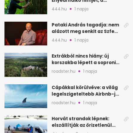
Enyedi Ildikó filmjét, a
Csendes barátot
444.hu
1 napja
Pataki András tagadja: nem
alázott meg senkit az Szfe
felvételijén
444.hu
1 napja
Extrákból nincs hiány: új
korszakba lépett a soproni
Fagus Hotel
roadster.hu
1 napja
Cápákkal körülvéve: a világ
legelszigeteltebb Airbnb-je
a nyílt tengeren
roadster.hu
1 napja
Horvát strandok lépnek:
elszállítják az őrizetlenül
hagyott törölközőket