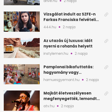
drive.hu
2 napja
Vizsgálat indult az SZFE-n
Farkas Franciska felvételi
videója után
444.hu
2 napja
Az utazás új luxusa: időt
nyerni a rohanás helyett
instylemen.hu
2 napja
Pamplonai bikafuttatás:
hagyomány vagy
értelmetlen vérontás?
hamuesgyemant.hu
2 napja
Majkát életveszélyesen
megfenyegették, lemondta
a sepsiszentgyörgyi
atv.hu
2 napja
koncertet