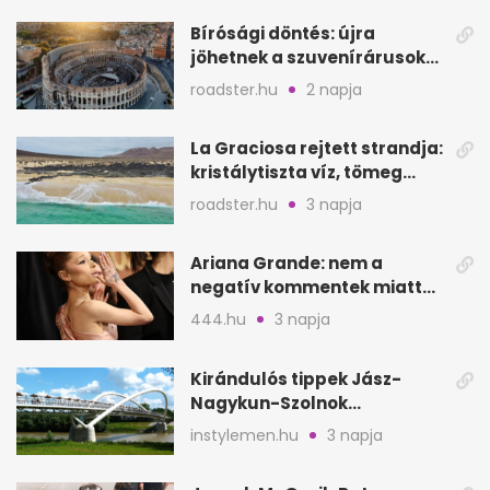
Bírósági döntés: újra
jöhetnek a szuvenírárusok
Európa ikonikus helyére
roadster.hu
2 napja
La Graciosa rejtett strandja:
kristálytiszta víz, tömeg
nélkül
roadster.hu
3 napja
Ariana Grande: nem a
negatív kommentek miatt
vonul vissza
444.hu
3 napja
Kirándulós tippek Jász-
Nagykun-Szolnok
megyében: 6 kihagyhatatlan
instylemen.hu
3 napja
hely