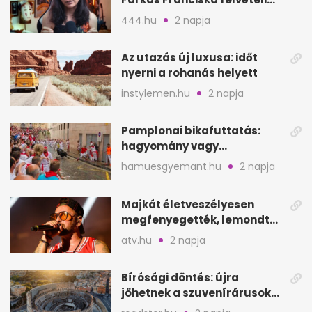
videója után
444.hu
2 napja
Az utazás új luxusa: időt
nyerni a rohanás helyett
instylemen.hu
2 napja
Pamplonai bikafuttatás:
hagyomány vagy
értelmetlen vérontás?
hamuesgyemant.hu
2 napja
Majkát életveszélyesen
megfenyegették, lemondta
a sepsiszentgyörgyi
atv.hu
2 napja
koncertet
Bírósági döntés: újra
jöhetnek a szuvenírárusok
Európa ikonikus helyére