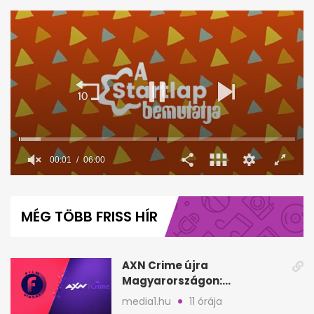
00:02
06:00
0
seconds
of
MÉG TÖBB FRISS HÍR
6
minutes,
0
AXN Crime újra
Magyarországon:
szeptembertől a Viasat Film
media1.hu
11 órája
helyén