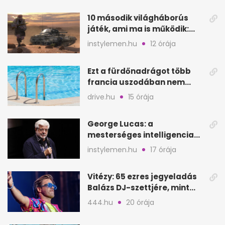
10 második világháborús
játék, ami ma is működik:
hangulat és játékmenet
instylemen.hu
12 órája
Ezt a fürdőnadrágot több
francia uszodában nem
fogadják el
drive.hu
15 órája
George Lucas: a
mesterséges intelligencia
lehet Hollywood következő
instylemen.hu
17 órája
lépése
Vitézy: 65 ezres jegyeladás
Balázs DJ-szettjére, mint
metró nélküli Puskás-meccs
444.hu
20 órája