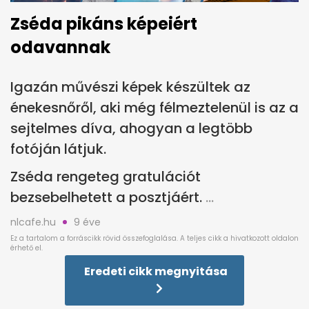
Zséda pikáns képeiért
odavannak
Igazán művészi képek készültek az
énekesnőről, aki még félmeztelenül is az a
sejtelmes díva, ahogyan a legtöbb
fotóján látjuk.
Zséda rengeteg gratulációt
bezsebelhetett a posztjáért.
nlcafe.hu
9 éve
Eredeti cikk megnyitása