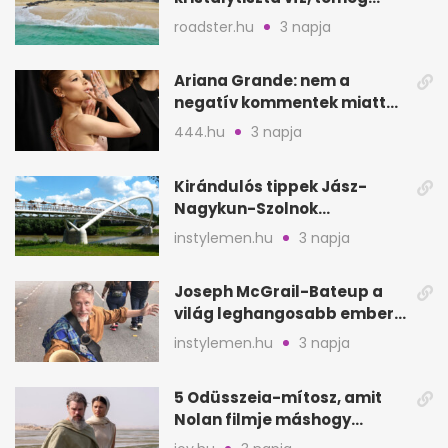
nélkül
roadster.hu
3 napja
Ariana Grande: nem a
negatív kommentek miatt
vonul vissza
444.hu
3 napja
Kirándulós tippek Jász-
Nagykun-Szolnok
megyében: 6 kihagyhatatlan
instylemen.hu
3 napja
hely
Joseph McGrail-Bateup a
világ leghangosabb embere
lett Ausztráliából
instylemen.hu
3 napja
5 Odüsszeia-mítosz, amit
Nolan filmje máshogy
mutat, mint Homérosz