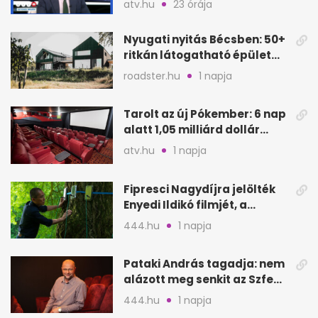
atv.hu
23 órája
Oeconomus
Nyugati nyitás Bécsben: 50+
ritkán látogatható épület
nyílik meg
roadster.hu
1 napja
Tarolt az új Pókember: 6 nap
alatt 1,05 milliárd dollár
bevétel
atv.hu
1 napja
Fipresci Nagydíjra jelölték
Enyedi Ildikó filmjét, a
Csendes barátot
444.hu
1 napja
Pataki András tagadja: nem
alázott meg senkit az Szfe
felvételijén
444.hu
1 napja