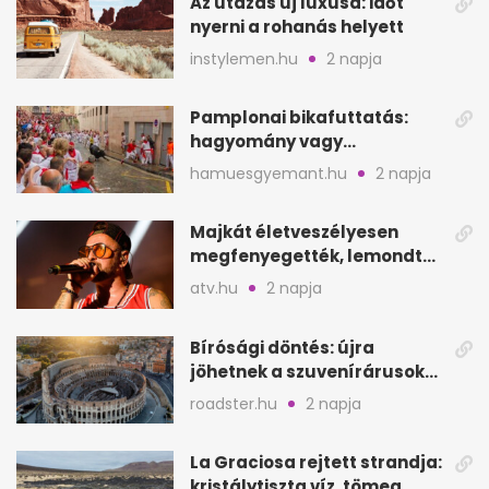
Az utazás új luxusa: időt
nyerni a rohanás helyett
instylemen.hu
2 napja
Pamplonai bikafuttatás:
hagyomány vagy
értelmetlen vérontás?
hamuesgyemant.hu
2 napja
Majkát életveszélyesen
megfenyegették, lemondta
a sepsiszentgyörgyi
atv.hu
2 napja
koncertet
Bírósági döntés: újra
jöhetnek a szuvenírárusok
Európa ikonikus helyére
roadster.hu
2 napja
La Graciosa rejtett strandja:
kristálytiszta víz, tömeg