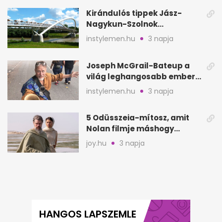
Kirándulós tippek Jász-
Nagykun-Szolnok
megyében: 6 kihagyhatatlan
instylemen.hu
3 napja
hely
Joseph McGrail-Bateup a
világ leghangosabb embere
lett Ausztráliából
instylemen.hu
3 napja
5 Odüsszeia-mítosz, amit
Nolan filmje máshogy
mutat, mint Homérosz
joy.hu
3 napja
HANGOS LAPSZEMLE