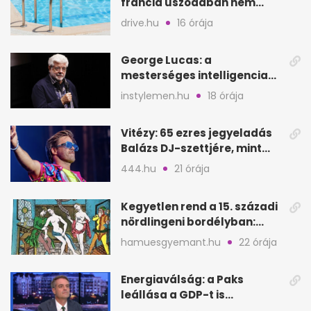
francia uszodában nem
fogadják el
drive.hu
16 órája
George Lucas: a
mesterséges intelligencia
lehet Hollywood következő
instylemen.hu
18 órája
lépése
Vitézy: 65 ezres jegyeladás
Balázs DJ-szettjére, mint
metró nélküli Puskás-meccs
444.hu
21 órája
Kegyetlen rend a 15. századi
nördlingeni bordélyban:
verés, éheztetés
hamuesgyemant.hu
22 órája
Energiaválság: a Paks
leállása a GDP-t is
megütheti, int az