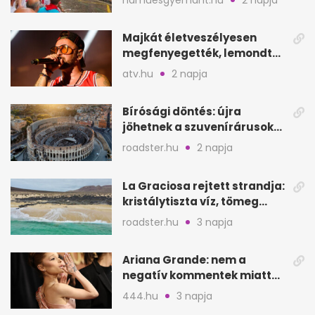
Majkát életveszélyesen
megfenyegették, lemondta
a sepsiszentgyörgyi
atv.hu
2 napja
koncertet
Bírósági döntés: újra
jöhetnek a szuvenírárusok
Európa ikonikus helyére
roadster.hu
2 napja
La Graciosa rejtett strandja:
kristálytiszta víz, tömeg
nélkül
roadster.hu
3 napja
Ariana Grande: nem a
negatív kommentek miatt
vonul vissza
444.hu
3 napja