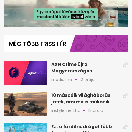
0
of
56
MÉG TÖBB FRISS HÍR
seconds
AXN Crime újra
Magyarországon:
szeptembertől a Viasat Film
media1.hu
12 órája
helyén
10 második világháborús
játék, ami ma is működik:
hangulat és játékmenet
instylemen.hu
13 órája
Ezt a fürdőnadrágot több