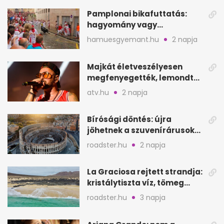
Pamplonai bikafuttatás:
hagyomány vagy
értelmetlen vérontás?
hamuesgyemant.hu
2 napja
Majkát életveszélyesen
megfenyegették, lemondta
a sepsiszentgyörgyi
atv.hu
2 napja
koncertet
Bírósági döntés: újra
jöhetnek a szuvenírárusok
Európa ikonikus helyére
roadster.hu
2 napja
La Graciosa rejtett strandja:
kristálytiszta víz, tömeg
nélkül
roadster.hu
3 napja