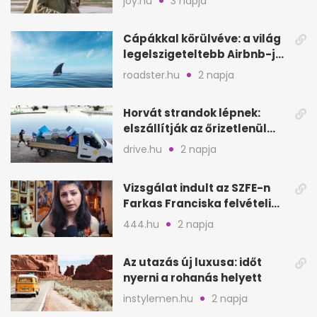
joy.hu
3 napja
Cápákkal körülvéve: a világ
legelszigeteltebb Airbnb-je
a nyílt tengeren
roadster.hu
2 napja
Horvát strandok lépnek:
elszállítják az őrizetlenül
hagyott törölközőket
drive.hu
2 napja
Vizsgálat indult az SZFE-n
Farkas Franciska felvételi
videója után
444.hu
2 napja
Az utazás új luxusa: időt
nyerni a rohanás helyett
instylemen.hu
2 napja