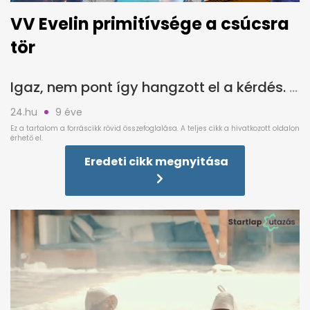
VV Evelin primitívsége a csúcsra
tör
Igaz, nem pont így hangzott el a kérdés.
24.hu
9 éve
Eredeti cikk megnyitása