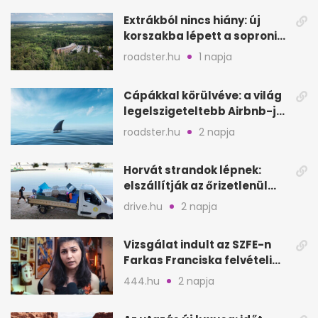
Extrákból nincs hiány: új
korszakba lépett a soproni
Fagus Hotel
roadster.hu
1 napja
Cápákkal körülvéve: a világ
legelszigeteltebb Airbnb-je
a nyílt tengeren
roadster.hu
2 napja
Horvát strandok lépnek:
elszállítják az őrizetlenül
hagyott törölközőket
drive.hu
2 napja
Vizsgálat indult az SZFE-n
Farkas Franciska felvételi
videója után
444.hu
2 napja