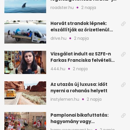
a nyílt tengeren
roadster.hu
2 napja
Horvát strandok lépnek:
elszállítják az őrizetlenül
hagyott törölközőket
drive.hu
2 napja
Vizsgálat indult az SZFE-n
Farkas Franciska felvételi
videója után
444.hu
2 napja
Az utazás új luxusa: időt
nyerni a rohanás helyett
instylemen.hu
2 napja
Pamplonai bikafuttatás:
hagyomány vagy
értelmetlen vérontás?
hamuesgyemant.hu
2 napja