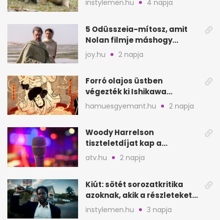
instylemen.hu
4 napja
5 Odüsszeia-mítosz, amit
Nolan filmje máshogy
mutat, mint Homérosz
joy.hu
2 napja
Forró olajos üstben
végezték ki Ishikawa
Goemont, Japán Robin
hamuesgyemant.hu
2 napja
Hoodját
Woody Harrelson
tiszteletdíjat kap a
Szarajevói Filmfesztiválon
atv.hu
2 napja
Kiút: sötét sorozatkritika
azoknak, akik a részleteket
keresik
instylemen.hu
3 napja