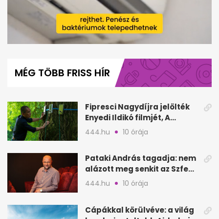
0
seconds
of
MÉG TÖBB FRISS HÍR
1
minute,
42
seconds
Fipresci Nagydíjra jelölték
Enyedi Ildikó filmjét, A
Csendes barátot
444.hu
10 órája
Pataki András tagadja: nem
alázott meg senkit az Szfe
felvételijén
444.hu
10 órája
Cápákkal körülvéve: a világ