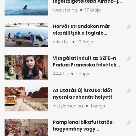
legelszigeteltebb Airbnb-je
a nyílt tengeren
roadster.hu
17 órája
Horvát strandokon már
elszállítják a foglaló
törölközőket is
drive.hu
19 órája
Vizsgálat indult az SZFE-n
Farkas Franciska felvételi
videója után
444.hu
1 napja
Az utazás új luxusa: időt
nyerni a rohanás helyett
instylemen.hu
1 napja
Pamplonai bikafuttatás:
hagyomány vagy
értelmetlen vérontás?