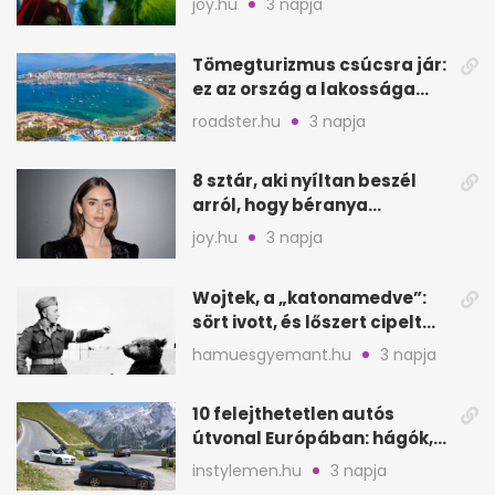
joy.hu
3 napja
Tömegturizmus csúcsra jár:
ez az ország a lakossága
kétszeresét fogadja
roadster.hu
3 napja
8 sztár, aki nyíltan beszél
arról, hogy béranya
segítette a családalapítást
joy.hu
3 napja
Wojtek, a „katonamedve”:
sört ivott, és lőszert cipelt
Monte Cassinónál
hamuesgyemant.hu
3 napja
10 felejthetetlen autós
útvonal Európában: hágók,
partok, fjordok
instylemen.hu
3 napja