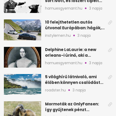
sört ivott, és lőszert cipelt
Monte Cassinónál
hamuesgyemant.hu
3 napja
10 felejthetetlen autós
útvonal Európában: hágók,
partok, fjordok
instylemen.hu
3 napja
Delphine LaLaurie: a new
orleans-i úrinő, aki a
padláson kínzott
hamuesgyemant.hu
3 napja
5 világhírű látnivaló, ami
élőben könnyen csalódást
okozhat
roadster.hu
3 napja
Mormoták az OnlyFansen:
így gyűjtenek pénzt
amerikai kutatók