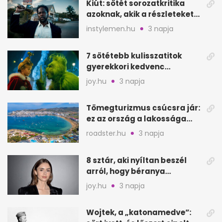
Kiút: sötét sorozatkritika
azoknak, akik a részleteket
keresik
instylemen.hu
3 napja
7 sötétebb kulisszatitok
gyerekkori kedvenc
filmjeinkről a Joy szerint
joy.hu
3 napja
Tömegturizmus csúcsra jár:
ez az ország a lakossága
kétszeresét fogadja
roadster.hu
3 napja
8 sztár, aki nyíltan beszél
arról, hogy béranya
segítette a családalapítást
joy.hu
3 napja
Wojtek, a „katonamedve”: