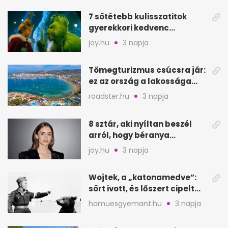
7 sötétebb kulisszatitok
gyerekkori kedvenc
filmjeinkről a Joy szerint
joy.hu
3 napja
Tömegturizmus csúcsra jár:
ez az ország a lakossága
kétszeresét fogadja
roadster.hu
3 napja
8 sztár, aki nyíltan beszél
arról, hogy béranya
segítette a családalapítást
joy.hu
3 napja
Wojtek, a „katonamedve”:
sört ivott, és lőszert cipelt
Monte Cassinónál
hamuesgyemant.hu
3 napja