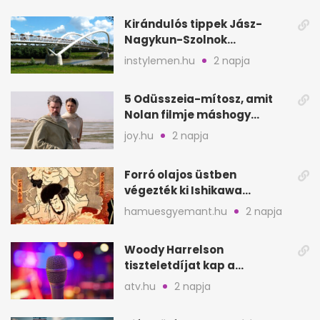
Kirándulós tippek Jász-
Nagykun-Szolnok
megyében: 6 kihagyhatatlan
instylemen.hu
2 napja
hely
5 Odüsszeia-mítosz, amit
Nolan filmje máshogy
mutat, mint Homérosz
joy.hu
2 napja
Forró olajos üstben
végezték ki Ishikawa
Goemont, Japán Robin
hamuesgyemant.hu
2 napja
Hoodját
Woody Harrelson
tiszteletdíjat kap a
Szarajevói Filmfesztiválon
atv.hu
2 napja