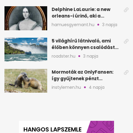
Delphine LaLaurie: a new
orleans-i úrinő, aki a
padláson kínzott
hamuesgyemant.hu
3 napja
5 világhírű látnivaló, ami
élőben könnyen csalódást
okozhat
roadster.hu
3 napja
Mormoták az OnlyFansen:
így gyűjtenek pénzt
amerikai kutatók
instylemen.hu
4 napja
HANGOS LAPSZEMLE