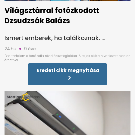
Világsztárral fotózkodott
Dzsudzsák Balázs
Ismert emberek, ha találkoznak.
24.hu
9 éve
Eredeti cikk megnyitása