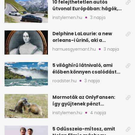
10 felejthetetlen autós
útvonal Európában: hágók,
partok, fjordok
instylemen.hu
3 napja
Delphine LaLaurie: a new
orleans-i úrinő, aki a
padláson kínzott
hamuesgyemant.hu
3 napja
5 világhírű látnivaló, ami
élőben könnyen csalódást
okozhat
roadster.hu
3 napja
Mormoták az OnlyFansen:
így gyűjtenek pénzt
amerikai kutatók
instylemen.hu
4 napja
5 Odüsszeia-mítosz, amit