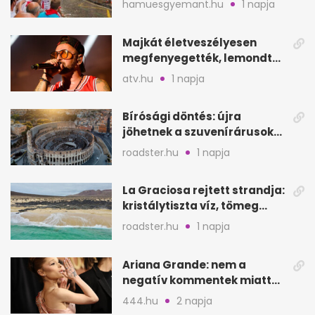
hamuesgyemant.hu
1 napja
Majkát életveszélyesen
megfenyegették, lemondta
a sepsiszentgyörgyi
atv.hu
1 napja
koncertet
Bírósági döntés: újra
jöhetnek a szuvenírárusok
Európa ikonikus helyére
roadster.hu
1 napja
La Graciosa rejtett strandja:
kristálytiszta víz, tömeg
nélkül
roadster.hu
1 napja
Ariana Grande: nem a
negatív kommentek miatt
vonul vissza
444.hu
2 napja