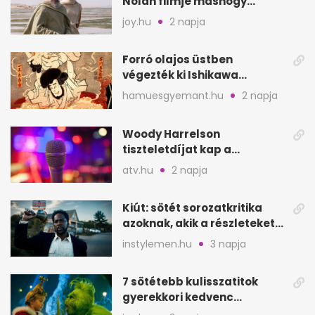
Nolan filmje máshogy
mutat, mint Homérosz
joy.hu
2 napja
Forró olajos üstben
végezték ki Ishikawa
Goemont, Japán Robin
hamuesgyemant.hu
2 napja
Hoodját
Woody Harrelson
tiszteletdíjat kap a
Szarajevói Filmfesztiválon
atv.hu
2 napja
Kiút: sötét sorozatkritika
azoknak, akik a részleteket
keresik
instylemen.hu
3 napja
7 sötétebb kulisszatitok
gyerekkori kedvenc
filmjeinkről a Joy szerint