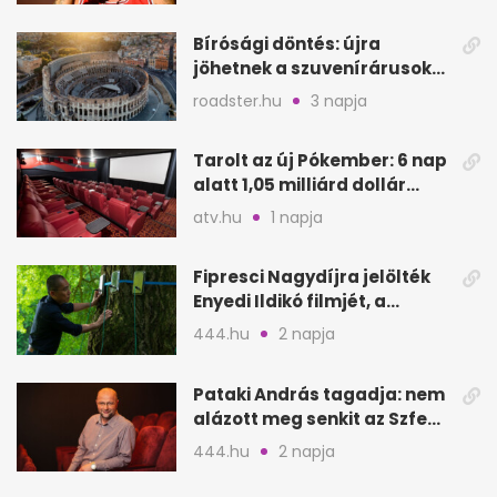
Bírósági döntés: újra
jöhetnek a szuvenírárusok
Európa ikonikus helyére
roadster.hu
3 napja
Tarolt az új Pókember: 6 nap
alatt 1,05 milliárd dollár
bevétel
atv.hu
1 napja
Fipresci Nagydíjra jelölték
Enyedi Ildikó filmjét, a
Csendes barátot
444.hu
2 napja
Pataki András tagadja: nem
alázott meg senkit az Szfe
felvételijén
444.hu
2 napja