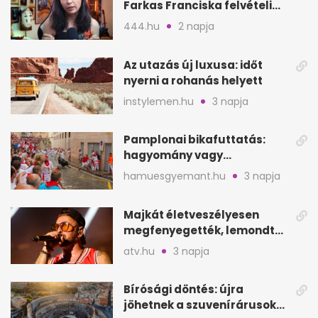
Farkas Franciska felvételi
videója után
444.hu
2 napja
Az utazás új luxusa: időt
nyerni a rohanás helyett
instylemen.hu
3 napja
Pamplonai bikafuttatás:
hagyomány vagy
értelmetlen vérontás?
hamuesgyemant.hu
3 napja
Majkát életveszélyesen
megfenyegették, lemondta
a sepsiszentgyörgyi
atv.hu
3 napja
koncertet
Bírósági döntés: újra
jöhetnek a szuvenírárusok