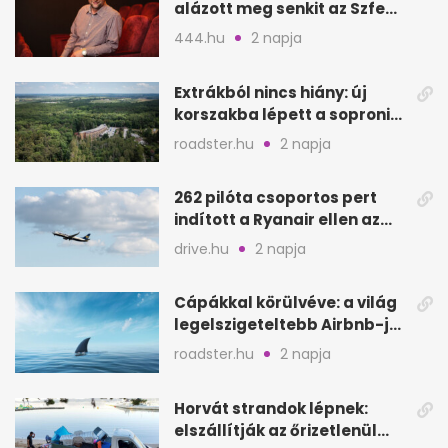
alázott meg senkit az Szfe
felvételijén
444.hu
2 napja
Extrákból nincs hiány: új
korszakba lépett a soproni
Fagus Hotel
roadster.hu
2 napja
262 pilóta csoportos pert
indított a Ryanair ellen az
Egyesült Királyságban
drive.hu
2 napja
Cápákkal körülvéve: a világ
legelszigeteltebb Airbnb-je
a nyílt tengeren
roadster.hu
2 napja
Horvát strandok lépnek:
elszállítják az őrizetlenül