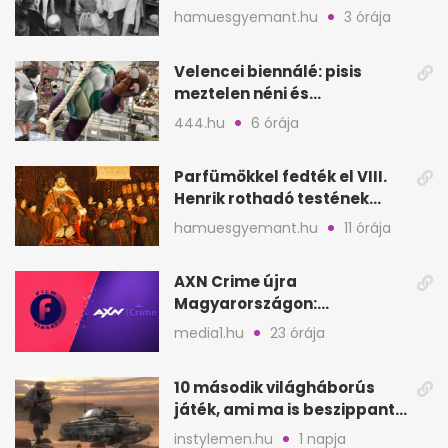
állítólag három életet
hamuesgyemant.hu
3 órája
követelt
Velencei biennálé: pisis
meztelen néni és
kölcsönbabák, sirályok közt
444.hu
6 órája
Parfümökkel fedték el VIII.
Henrik rothadó testének
szagát
hamuesgyemant.hu
11 órája
AXN Crime újra
Magyarországon:
szeptembertől a Viasat Film
media1.hu
23 órája
helyén
10 második világháborús
játék, ami ma is beszippant
a képernyő elé
instylemen.hu
1 napja