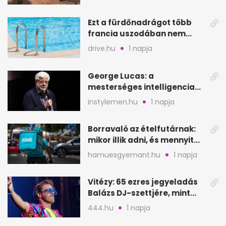
Ezt a fürdőnadrágot több
francia uszodában nem
fogadják el
drive.hu
1 napja
George Lucas: a
mesterséges intelligencia
lehet Hollywood következő
instylemen.hu
1 napja
lépése
Borravaló az ételfutárnak:
mikor illik adni, és mennyit
rendeléskor?
hamuesgyemant.hu
1 napja
Vitézy: 65 ezres jegyeladás
Balázs DJ-szettjére, mint
metró nélküli Puskás-meccs
444.hu
1 napja