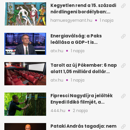
Kegyetlen rend a 15. századi
nördlingeni bordélyban:
verés, éheztetés
hamuesgyemant.hu
1 napja
Energiaválság: a Paks
leállása a GDP-t is
megütheti, int az
atv.hu
1 napja
Oeconomus
Tarolt az új Pókember: 6 nap
alatt 1,05 milliárd dollár
bevétel
atv.hu
1 napja
Fipresci Nagydíjra jelölték
Enyedi Ildikó filmjét, a
Csendes barátot
444.hu
2 napja
Pataki András tagadja: nem