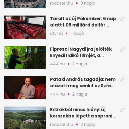
Európa ikonikus helyére
roadster.hu
3 napja
Tarolt az új Pókember: 6 nap
alatt 1,05 milliárd dollár
bevétel
atv.hu
1 napja
Fipresci Nagydíjra jelölték
Enyedi Ildikó filmjét, a
Csendes barátot
444.hu
2 napja
Pataki András tagadja: nem
alázott meg senkit az Szfe
felvételijén
444.hu
2 napja
Extrákból nincs hiány: új
korszakba lépett a soproni
Fagus Hotel
roadster.hu
2 napja