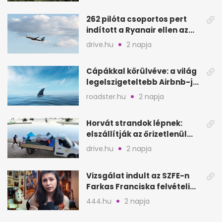
262 pilóta csoportos pert
indított a Ryanair ellen az
Egyesült Királyságban
drive.hu
2 napja
Cápákkal körülvéve: a világ
legelszigeteltebb Airbnb-je
a nyílt tengeren
roadster.hu
2 napja
Horvát strandok lépnek:
elszállítják az őrizetlenül
hagyott törölközőket
drive.hu
2 napja
Vizsgálat indult az SZFE-n
Farkas Franciska felvételi
videója után
444.hu
2 napja