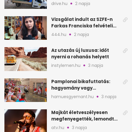
hagyott törölközőket
drive.hu
2 napja
Vizsgálat indult az SZFE-n
Farkas Franciska felvételi
videója után
444.hu
2 napja
Az utazás új luxusa: időt
nyerni a rohanás helyett
instylemen.hu
3 napja
Pamplonai bikafuttatás:
hagyomány vagy
értelmetlen vérontás?
hamuesgyemant.hu
3 napja
Majkát életveszélyesen
megfenyegették, lemondta
a sepsiszentgyörgyi
atv.hu
3 napja
koncertet