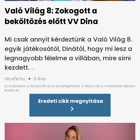
Való Világ 8: Zokogott a
beköltözés előtt VV Dina
Mi csak annyit kérdeztünk a Való Világ 8.
egyik játékosától, Dinától, hogy mi lesz a
legnagyobb félelme a villában, mire sírni
kezdett.
nlcafe.hu
9 éve
Eredeti cikk megnyitása