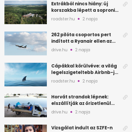
Extrákból nincs hiány: új
korszakba lépett a soproni
Fagus Hotel
roadster.hu
2 napja
262 pilóta csoportos pert
indított a Ryanair ellen az
Egyesült Királyságban
drive.hu
2 napja
Cápákkal körülvéve: a világ
legelszigeteltebb Airbnb-je
a nyílt tengeren
roadster.hu
2 napja
Horvát strandok lépnek:
elszállítják az őrizetlenül
hagyott törölközőket
drive.hu
2 napja
Vizsgálat indult az SZFE-n