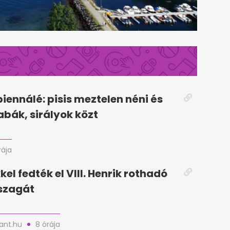
biennálé: pisis meztelen néni és
bák, sirályok közt
rája
el fedték el VIII. Henrik rothadó
szagát
nt.hu
8 órája