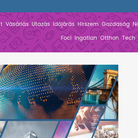
t
Vásárlás
Utazás
Időjárás
Hírszem
Gazdaság
N
Foci
Ingatlan
Otthon
Tech