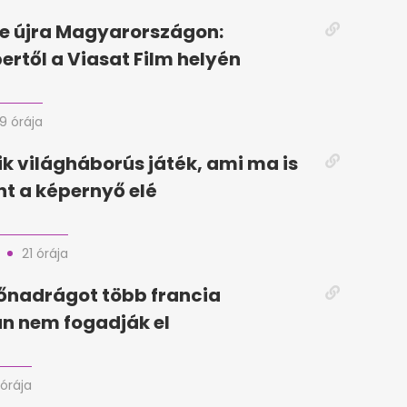
e újra Magyarországon:
rtől a Viasat Film helyén
19 órája
k világháborús játék, ami ma is
t a képernyő elé
21 órája
dőnadrágot több francia
n nem fogadják el
 órája