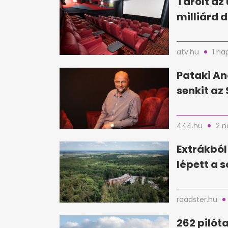
Tarolt az 
milliárd d
atv.hu
1 na
Pataki An
senkit az 
444.hu
2 n
Extrákból
lépett a 
roadster.hu
262 pilóta