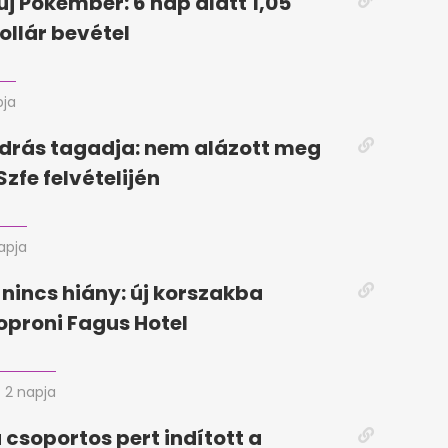
új Pókember: 6 nap alatt 1,05
ollár bevétel
pja
drás tagadja: nem alázott meg
Szfe felvételijén
apja
 nincs hiány: új korszakba
soproni Fagus Hotel
2 napja
 csoportos pert indított a