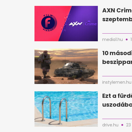
AXN Crim
szeptembe
media1.hu
10 másodi
beszippan
instylemen.hu
Ezt a für
uszodába
drive.hu
23