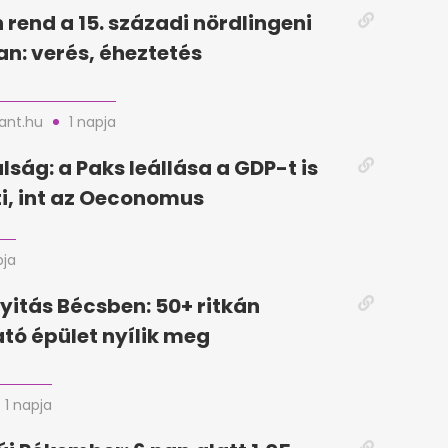
 rend a 15. századi nördlingeni
n: verés, éheztetés
nt.hu
1 napja
lság: a Paks leállása a GDP-t is
i, int az Oeconomus
pja
yitás Bécsben: 50+ ritkán
tó épület nyílik meg
1 napja