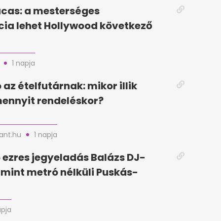
cas: a mesterséges
ncia lehet Hollywood következő
1 napja
az ételfutárnak: mikor illik
mennyit rendeléskor?
nt.hu
1 napja
5 ezres jegyeladás Balázs DJ-
, mint metró nélküli Puskás-
apja