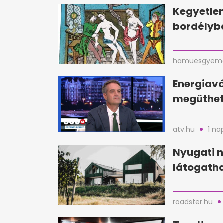
Kegyetlen
bordélyba
hamuesgyema
Energiavá
megüthet
atv.hu
1 na
Nyugati n
látogatha
roadster.hu