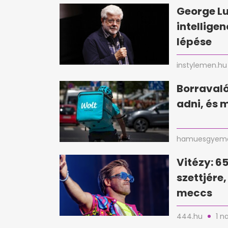
George Lu
intellige
lépése
instylemen.hu
Borravaló 
adni, és 
hamuesgyema
Vitézy: 6
szettjére
meccs
444.hu
1 n