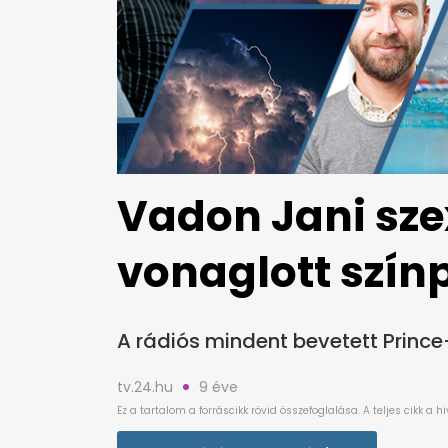
Vadon Jani sze
vonaglott szí
A rádiós mindent bevetett Prince
tv.24.hu
9 éve