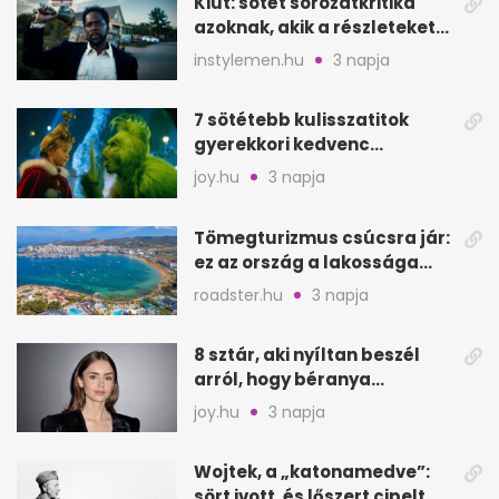
Kiút: sötét sorozatkritika
azoknak, akik a részleteket
keresik
instylemen.hu
3 napja
7 sötétebb kulisszatitok
gyerekkori kedvenc
filmjeinkről a Joy szerint
joy.hu
3 napja
Tömegturizmus csúcsra jár:
ez az ország a lakossága
kétszeresét fogadja
roadster.hu
3 napja
8 sztár, aki nyíltan beszél
arról, hogy béranya
segítette a családalapítást
joy.hu
3 napja
Wojtek, a „katonamedve”:
sört ivott, és lőszert cipelt