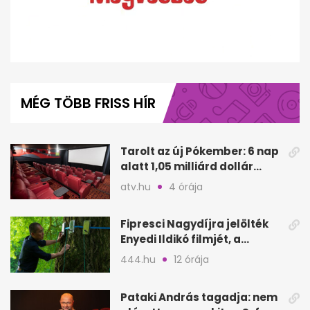
0
of
6
MÉG TÖBB FRISS HÍR
minutes,
45
seconds
Tarolt az új Pókember: 6 nap
alatt 1,05 milliárd dollár
bevétel
atv.hu
4 órája
Fipresci Nagydíjra jelölték
Enyedi Ildikó filmjét, a
Csendes barátot
444.hu
12 órája
Pataki András tagadja: nem