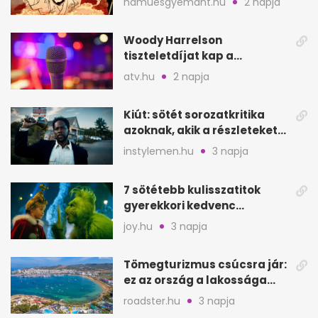
hamuesgyemant.hu
2 napja
Hoodját
Woody Harrelson
tiszteletdíjat kap a
Szarajevói Filmfesztiválon
atv.hu
2 napja
Kiút: sötét sorozatkritika
azoknak, akik a részleteket
keresik
instylemen.hu
3 napja
7 sötétebb kulisszatitok
gyerekkori kedvenc
filmjeinkről a Joy szerint
joy.hu
3 napja
Tömegturizmus csúcsra jár:
ez az ország a lakossága
kétszeresét fogadja
roadster.hu
3 napja