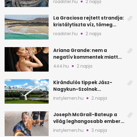
roadster.hu
2 napja
La Graciosa rejtett strandja:
kristálytiszta víz, tömeg
nélkül
roadster.hu
2 napja
Ariana Grande: nem a
negatív kommentek miatt
vonul vissza
444.hu
2 napja
Kirándulós tippek Jász-
Nagykun-Szolnok
megyében: 6 kihagyhatatlan
instylemen.hu
2 napja
hely
Joseph McGrail-Bateup a
világ leghangosabb embere
lett Ausztráliából
instylemen.hu
3 napja