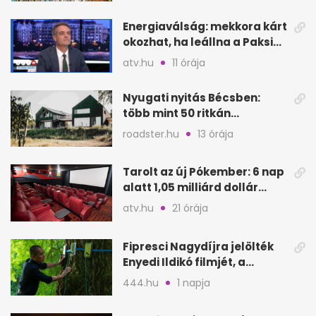
Energiaválság: mekkora kárt
okozhat, ha leállna a Paksi
Atomerőmű?
atv.hu
11 órája
Nyugati nyitás Bécsben:
több mint 50 ritkán
látogatható épület
roadster.hu
13 órája
megnyílik
Tarolt az új Pókember: 6 nap
alatt 1,05 milliárd dollár
bevétel
atv.hu
21 órája
Fipresci Nagydíjra jelölték
Enyedi Ildikó filmjét, a
Csendes barátot
444.hu
1 napja