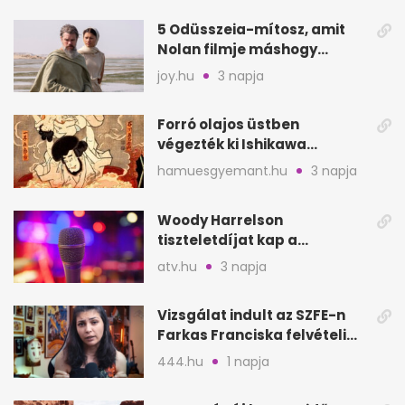
5 Odüsszeia-mítosz, amit
Nolan filmje máshogy
mutat, mint Homérosz
joy.hu
3 napja
Forró olajos üstben
végezték ki Ishikawa
Goemont, Japán Robin
hamuesgyemant.hu
3 napja
Hoodját
Woody Harrelson
tiszteletdíjat kap a
Szarajevói Filmfesztiválon
atv.hu
3 napja
Vizsgálat indult az SZFE-n
Farkas Franciska felvételi
videója után
444.hu
1 napja