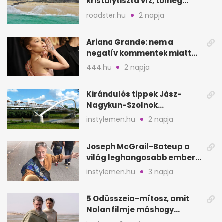
kristálytiszta víz, tömeg
nélkül
roadster.hu
2 napja
Ariana Grande: nem a
negatív kommentek miatt
vonul vissza
444.hu
2 napja
Kirándulós tippek Jász-
Nagykun-Szolnok
megyében: 6 kihagyhatatlan
instylemen.hu
2 napja
hely
Joseph McGrail-Bateup a
világ leghangosabb embere
lett Ausztráliából
instylemen.hu
3 napja
5 Odüsszeia-mítosz, amit
Nolan filmje máshogy
mutat, mint Homérosz