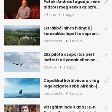
Pataki András tagadja: nem
alázott meg senkit az Szfe
felvételijén
444.hu
1 napja
Extrákból nincs hiány: új
korszakba lépett a soproni
Fagus Hotel
roadster.hu
1 napja
262 pilóta csoportos pert
indított a Ryanair ellen az
Egyesült Királyságban
drive.hu
1 napja
Cápákkal körülvéve: a világ
legelszigeteltebb Airbnb-je
a nyílt tengeren
roadster.hu
1 napja
Vizsgálat indult az SZFE-n