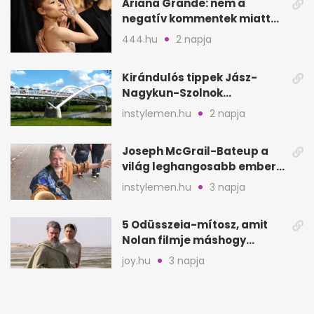
Ariana Grande: nem a
negatív kommentek miatt
vonul vissza
444.hu
2 napja
Kirándulós tippek Jász-
Nagykun-Szolnok
megyében: 6 kihagyhatatlan
instylemen.hu
2 napja
hely
Joseph McGrail-Bateup a
világ leghangosabb embere
lett Ausztráliából
instylemen.hu
3 napja
5 Odüsszeia-mítosz, amit
Nolan filmje máshogy
mutat, mint Homérosz
joy.hu
3 napja
Forró olajos üstben