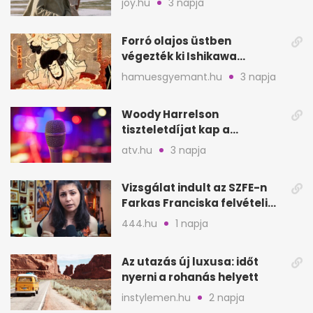
joy.hu
3 napja
Forró olajos üstben
végezték ki Ishikawa
Goemont, Japán Robin
hamuesgyemant.hu
3 napja
Hoodját
Woody Harrelson
tiszteletdíjat kap a
Szarajevói Filmfesztiválon
atv.hu
3 napja
Vizsgálat indult az SZFE-n
Farkas Franciska felvételi
videója után
444.hu
1 napja
Az utazás új luxusa: időt
nyerni a rohanás helyett
instylemen.hu
2 napja