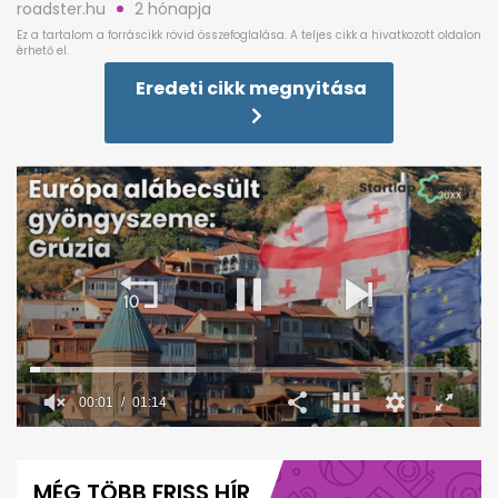
roadster.hu
2 hónapja
Eredeti cikk megnyitása
00:02
01:14
0
seconds
of
MÉG TÖBB FRISS HÍR
1