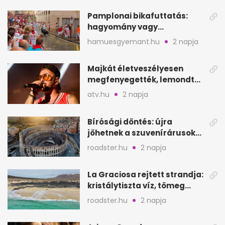
Pamplonai bikafuttatás:
hagyomány vagy
értelmetlen vérontás?
hamuesgyemant.hu
2 napja
Majkát életveszélyesen
megfenyegették, lemondta
a sepsiszentgyörgyi
atv.hu
2 napja
koncertet
Bírósági döntés: újra
jöhetnek a szuvenírárusok
Európa ikonikus helyére
roadster.hu
2 napja
La Graciosa rejtett strandja:
kristálytiszta víz, tömeg
nélkül
roadster.hu
2 napja