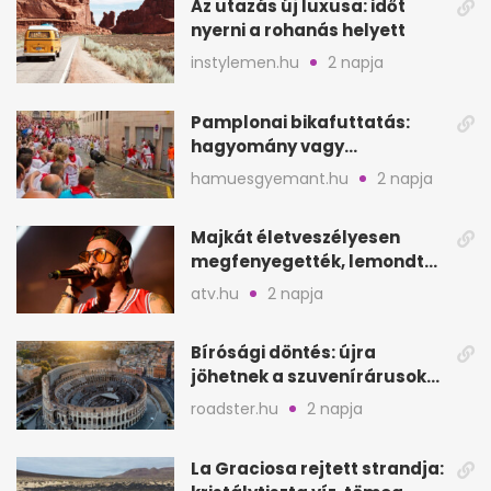
Az utazás új luxusa: időt
nyerni a rohanás helyett
instylemen.hu
2 napja
Pamplonai bikafuttatás:
hagyomány vagy
értelmetlen vérontás?
hamuesgyemant.hu
2 napja
Majkát életveszélyesen
megfenyegették, lemondta
a sepsiszentgyörgyi
atv.hu
2 napja
koncertet
Bírósági döntés: újra
jöhetnek a szuvenírárusok
Európa ikonikus helyére
roadster.hu
2 napja
La Graciosa rejtett strandja: