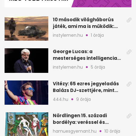
minute,
14
seconds
10 második világháborús
játék, ami ma is működik:
hangulat és játékmenet
instylemen.hu
1 órája
George Lucas: a
mesterséges intelligencia
lehet Hollywood következő
instylemen.hu
5 órája
lépése
Vitézy: 65 ezres jegyeladás
Balázs DJ-szettjére, mint
Puskás teltház metró nélkül
444.hu
9 órája
Nördlingen 15. századi
bordélya: veréssel és
éheztetéssel tartották
hamuesgyemant.hu
10 órája
fogva a nőket