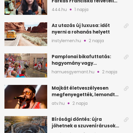
Farkas Franciska felvételi
videója után
444.hu
1 napja
Az utazás új luxusa: időt
nyerni a rohanás helyett
instylemen.hu
2 napja
Pamplonai bikafuttatás:
hagyomány vagy
értelmetlen vérontás?
hamuesgyemant.hu
2 napja
Majkát életveszélyesen
megfenyegették, lemondta
a sepsiszentgyörgyi
atv.hu
2 napja
koncertet
Bírósági döntés: újra
jöhetnek a szuvenírárusok
Európa ikonikus helyére