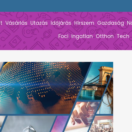
t
Vásárlás
Utazás
Időjárás
Hírszem
Gazdaság
N
Foci
Ingatlan
Otthon
Tech