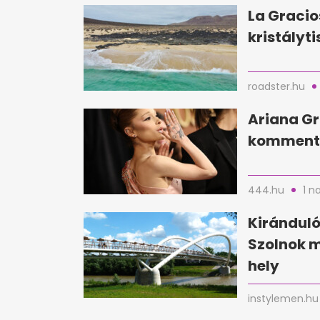
La Gracio
kristályti
roadster.hu
Ariana Gr
kommente
444.hu
1 n
Kirándul
Szolnok 
hely
instylemen.hu