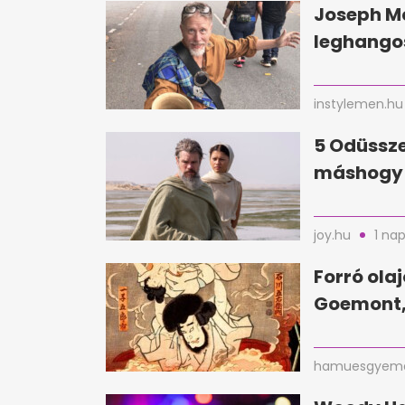
Joseph Mc
leghangos
instylemen.hu
5 Odüssze
máshogy 
joy.hu
1 nap
Forró ola
Goemont,
hamuesgyema