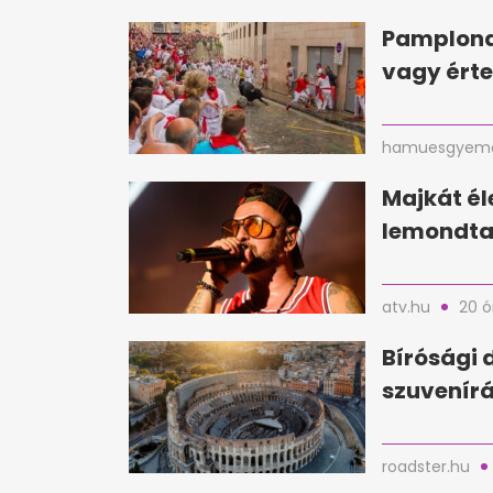
Pamplona
vagy érte
hamuesgyema
Majkát é
lemondta 
atv.hu
20 ó
Bírósági 
szuvenírá
roadster.hu