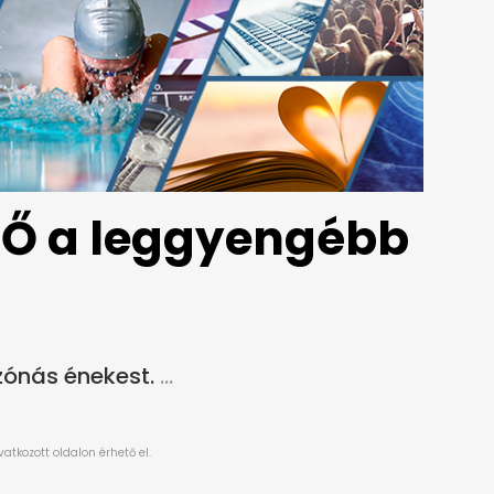
 Ő a leggyengébb
ónás énekest.