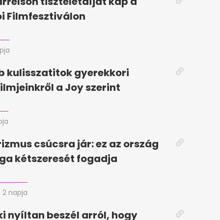
relson tiszteletdíjat kap a
i Filmfesztiválon
pja
b kulisszatitok gyerekkori
ilmjeinkről a Joy szerint
pja
zmus csúcsra jár: ez az ország
ga kétszeresét fogadja
2 napja
ki nyíltan beszél arról, hogy