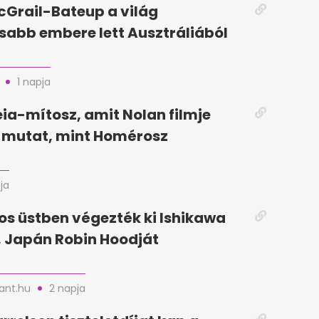
Grail-Bateup a világ
abb embere lett Ausztráliából
1 napja
ia-mítosz, amit Nolan filmje
mutat, mint Homérosz
ja
jos üstben végezték ki Ishikawa
 Japán Robin Hoodját
nt.hu
2 napja