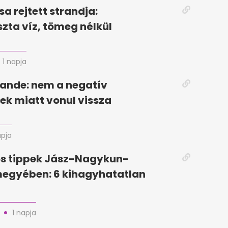
sa rejtett strandja:
szta víz, tömeg nélkül
1 napja
ande: nem a negatív
k miatt vonul vissza
apja
ós tippek Jász-Nagykun-
megyében: 6 kihagyhatatlan
1 napja