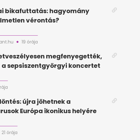
i bikafuttatás: hagyomány
lmetlen vérontás?
nt.hu
19 órája
letveszélyesen megfenyegették,
a sepsiszentgyörgyi koncertet
rája
döntés: újra jöhetnek a
rusok Európa ikonikus helyére
21 órája