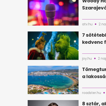
Woody Har
Szarajevó
atv.hu
2 na
7 sötéteb
kedvenc f
joy.hu
2 na
Tömegturi
a lakossá
roadster.hu
8 sztár, a