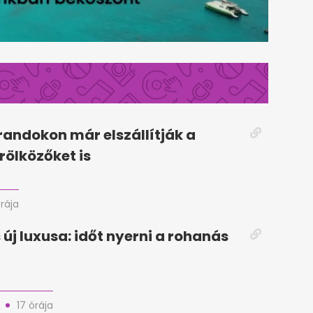
randokon már elszállítják a
rölközőket is
órája
 új luxusa: időt nyerni a rohanás
17 órája