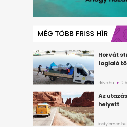
0
seconds
of
MÉG TÖBB FRISS HÍR
1
minute,
32
seconds
Volume
0%
Horvát st
foglaló tö
drive.hu
2 
Az utazás
helyett
instylemen.hu