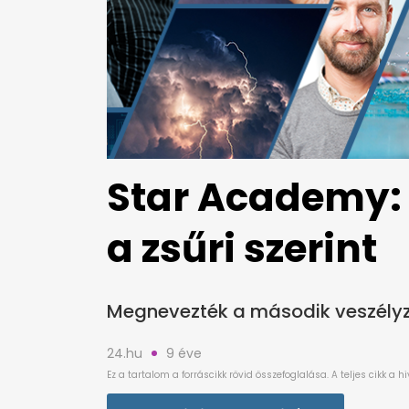
Star Academy:
a zsűri szerint
Megnevezték a második veszélyz
24.hu
9 éve