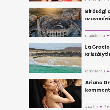
atv.hu
1 na
Bírósági 
szuvenírá
roadster.hu
La Gracio
kristályti
roadster.hu
Ariana Gr
kommente
444.hu
2 n