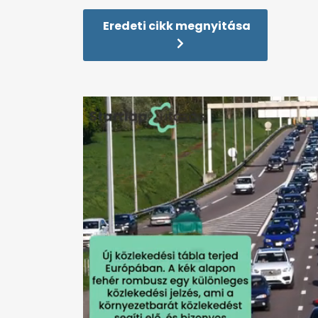
Eredeti cikk megnyitása