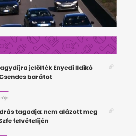
agydíjra jelölték Enyedi Ildikó
A Csendes barátot
órája
drás tagadja: nem alázott meg
Szfe felvételijén