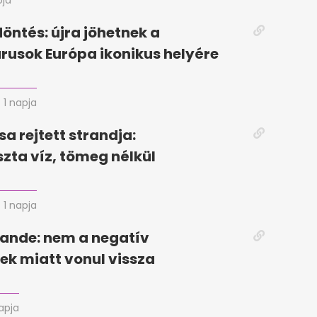
pja
döntés: újra jöhetnek a
rusok Európa ikonikus helyére
1 napja
sa rejtett strandja:
szta víz, tömeg nélkül
1 napja
ande: nem a negatív
k miatt vonul vissza
apja