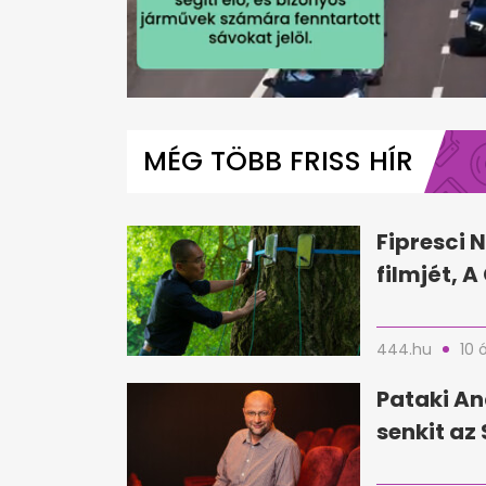
0
seconds
of
MÉG TÖBB FRISS HÍR
1
minute,
50
seconds
Volume
0%
Fipresci N
filmjét, 
444.hu
10 
Pataki An
senkit az 