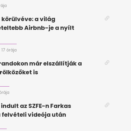
rája
körülvéve: a világ
eteltebb Airbnb-je a nyílt
17 órája
randokon már elszállítják a
rölközőket is
órája
 indult az SZFE-n Farkas
 felvételi videója után