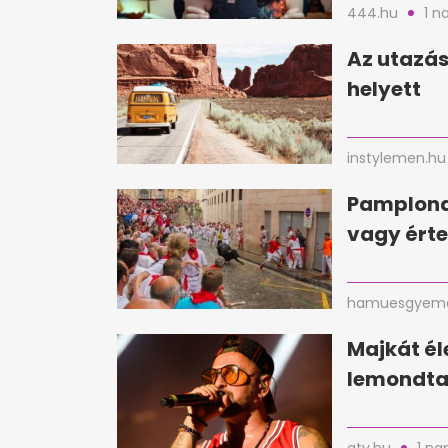
444.hu
1 n
Az utazás
helyett
instylemen.hu
Pamplona
vagy érte
hamuesgyema
Majkát é
lemondta 