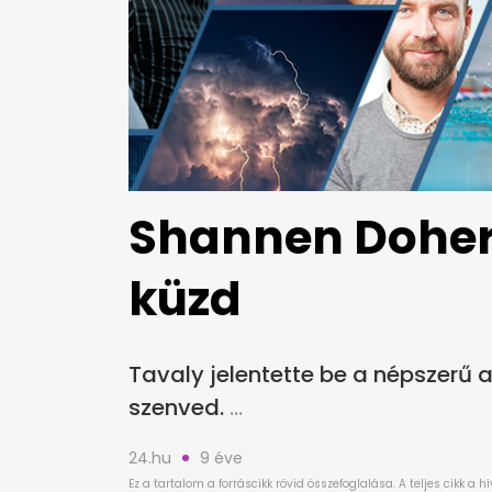
Shannen Dohert
küzd
Tavaly jelentette be a népszerű 
szenved.
24.hu
9 éve