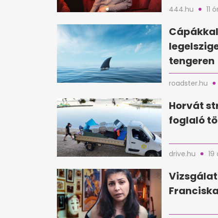
444.hu
11 ó
Cápákkal 
legelszig
tengeren
roadster.hu
Horvát st
foglaló tö
drive.hu
19 
Vizsgálat
Franciska