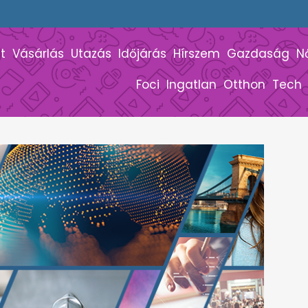
t
Vásárlás
Utazás
Időjárás
Hírszem
Gazdaság
N
Foci
Ingatlan
Otthon
Tech