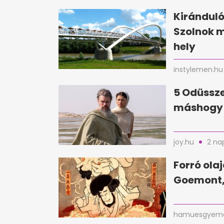
Kirándul
Szolnok 
hely
instylemen.hu
5 Odüssze
máshogy 
joy.hu
2 na
Forró ola
Goemont,
hamuesgyema