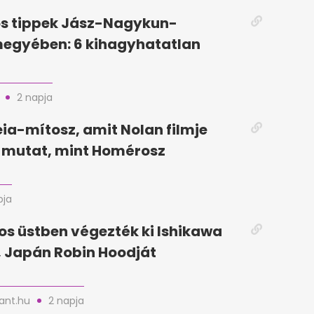
ós tippek Jász-Nagykun-
megyében: 6 kihagyhatatlan
2 napja
ia-mítosz, amit Nolan filmje
mutat, mint Homérosz
pja
jos üstben végezték ki Ishikawa
 Japán Robin Hoodját
nt.hu
2 napja