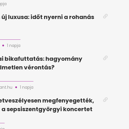
apja
 új luxusa: időt nyerni a rohanás
1 napja
i bikafuttatás: hagyomány
lmetlen vérontás?
nt.hu
1 napja
letveszélyesen megfenyegették,
a sepsiszentgyörgyi koncertet