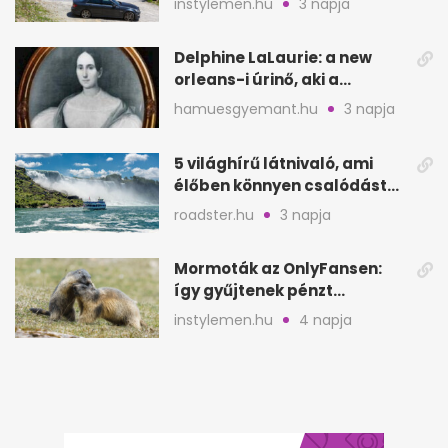
instylemen.hu
3 napja
Delphine LaLaurie: a new
orleans-i úrinő, aki a
padláson kínzott
hamuesgyemant.hu
3 napja
5 világhírű látnivaló, ami
élőben könnyen csalódást
okozhat
roadster.hu
3 napja
Mormoták az OnlyFansen:
így gyűjtenek pénzt
amerikai kutatók
instylemen.hu
4 napja