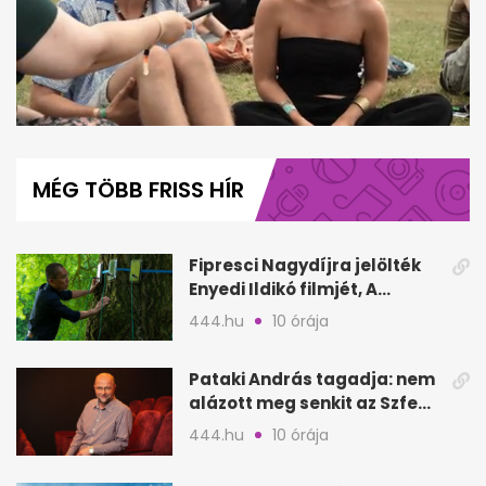
0
of
3
MÉG TÖBB FRISS HÍR
minutes,
11
seconds
Fipresci Nagydíjra jelölték
Enyedi Ildikó filmjét, A
Csendes barátot
444.hu
10 órája
Pataki András tagadja: nem
alázott meg senkit az Szfe
felvételijén
444.hu
10 órája