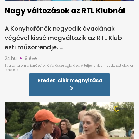
Nagy változások az RTL Klubnál
A Konyhafőnök negyedik évadának
végével kissé megváltozik az RTL Klub
esti műsorrendje.
24.hu
9 éve
Eredeti cikk megnyitása