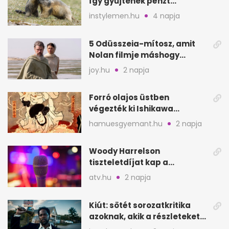
így gyűjtenek pénzt
amerikai kutatók
instylemen.hu
4 napja
5 Odüsszeia-mítosz, amit
Nolan filmje máshogy
mutat, mint Homérosz
joy.hu
2 napja
Forró olajos üstben
végezték ki Ishikawa
Goemont, Japán Robin
hamuesgyemant.hu
2 napja
Hoodját
Woody Harrelson
tiszteletdíjat kap a
Szarajevói Filmfesztiválon
atv.hu
2 napja
Kiút: sötét sorozatkritika
azoknak, akik a részleteket
keresik