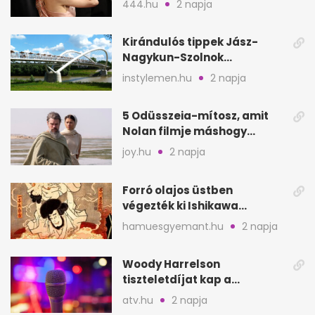
444.hu
2 napja
Kirándulós tippek Jász-
Nagykun-Szolnok
megyében: 6 kihagyhatatlan
instylemen.hu
2 napja
hely
5 Odüsszeia-mítosz, amit
Nolan filmje máshogy
mutat, mint Homérosz
joy.hu
2 napja
Forró olajos üstben
végezték ki Ishikawa
Goemont, Japán Robin
hamuesgyemant.hu
2 napja
Hoodját
Woody Harrelson
tiszteletdíjat kap a
Szarajevói Filmfesztiválon
atv.hu
2 napja