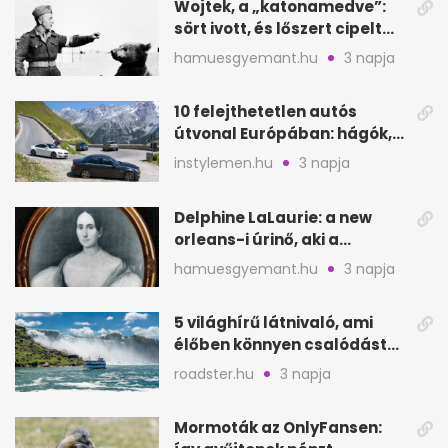
Wojtek, a „katonamedve”:
sört ivott, és lőszert cipelt
Monte Cassinónál
hamuesgyemant.hu
3 napja
10 felejthetetlen autós
útvonal Európában: hágók,
partok, fjordok
instylemen.hu
3 napja
Delphine LaLaurie: a new
orleans-i úrinő, aki a
padláson kínzott
hamuesgyemant.hu
3 napja
5 világhírű látnivaló, ami
élőben könnyen csalódást
okozhat
roadster.hu
3 napja
Mormoták az OnlyFansen: