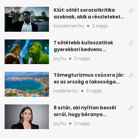
Kiút: sötét sorozatkritika
azoknak, akik a részleteket
keresik
instylemen.hu
3 napja
7 sötétebb kulisszatitok
gyerekkori kedvenc
filmjeinkről a Joy szerint
joy.hu
3 napja
Tömegturizmus csúcsra jár:
ez az ország a lakossága
kétszeresét fogadja
roadster.hu
3 napja
8 sztár, aki nyíltan beszél
arról, hogy béranya
segítette a családalapítást
joy.hu
3 napja