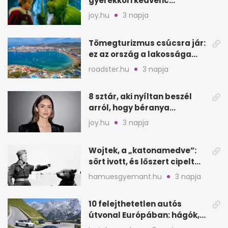
gyerekkori kedvenc
filmjeinkről a Joy szerint
joy.hu
3 napja
Tömegturizmus csúcsra jár:
ez az ország a lakossága
kétszeresét fogadja
roadster.hu
3 napja
8 sztár, aki nyíltan beszél
arról, hogy béranya
segítette a családalapítást
joy.hu
3 napja
Wojtek, a „katonamedve”:
sört ivott, és lőszert cipelt
Monte Cassinónál
hamuesgyemant.hu
3 napja
10 felejthetetlen autós
útvonal Európában: hágók,
partok, fjordok