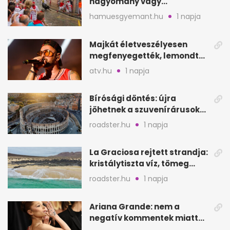
hagyomány vagy
értelmetlen vérontás?
hamuesgyemant.hu
1 napja
Majkát életveszélyesen
megfenyegették, lemondta
a sepsiszentgyörgyi
atv.hu
1 napja
koncertet
Bírósági döntés: újra
jöhetnek a szuvenírárusok
Európa ikonikus helyére
roadster.hu
1 napja
La Graciosa rejtett strandja:
kristálytiszta víz, tömeg
nélkül
roadster.hu
1 napja
Ariana Grande: nem a
negatív kommentek miatt
vonul vissza