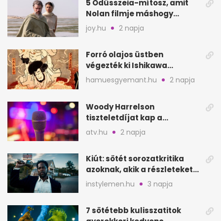
5 Odüsszeia-mítosz, amit
Nolan filmje máshogy
mutat, mint Homérosz
joy.hu
2 napja
Forró olajos üstben
végezték ki Ishikawa
Goemont, Japán Robin
hamuesgyemant.hu
2 napja
Hoodját
Woody Harrelson
tiszteletdíjat kap a
Szarajevói Filmfesztiválon
atv.hu
2 napja
Kiút: sötét sorozatkritika
azoknak, akik a részleteket
keresik
instylemen.hu
3 napja
7 sötétebb kulisszatitok