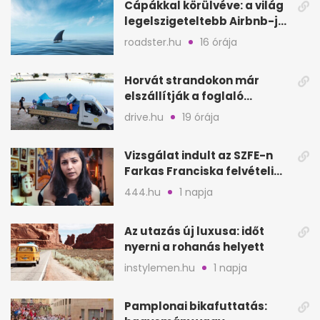
Cápákkal körülvéve: a világ
legelszigeteltebb Airbnb-je
a nyílt tengeren
roadster.hu
16 órája
Horvát strandokon már
elszállítják a foglaló
törölközőket is
drive.hu
19 órája
Vizsgálat indult az SZFE-n
Farkas Franciska felvételi
videója után
444.hu
1 napja
Az utazás új luxusa: időt
nyerni a rohanás helyett
instylemen.hu
1 napja
Pamplonai bikafuttatás: