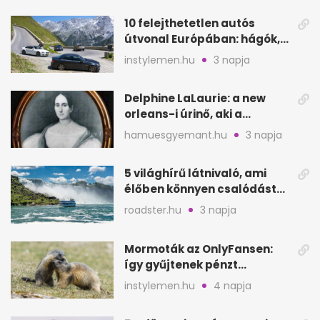
10 felejthetetlen autós
útvonal Európában: hágók,
partok, fjordok
instylemen.hu
3 napja
Delphine LaLaurie: a new
orleans-i úrinő, aki a
padláson kínzott
hamuesgyemant.hu
3 napja
5 világhírű látnivaló, ami
élőben könnyen csalódást
okozhat
roadster.hu
3 napja
Mormoták az OnlyFansen:
így gyűjtenek pénzt
amerikai kutatók
instylemen.hu
4 napja