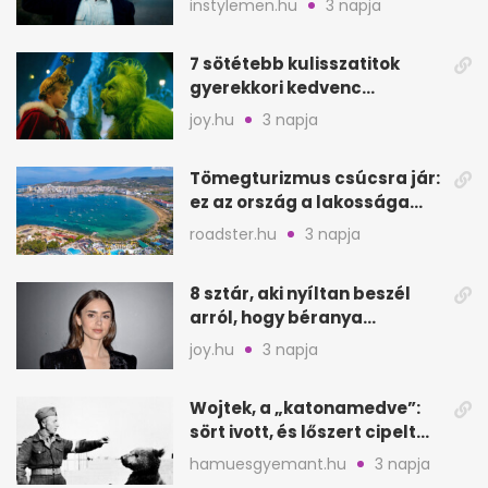
instylemen.hu
3 napja
7 sötétebb kulisszatitok
gyerekkori kedvenc
filmjeinkről a Joy szerint
joy.hu
3 napja
Tömegturizmus csúcsra jár:
ez az ország a lakossága
kétszeresét fogadja
roadster.hu
3 napja
8 sztár, aki nyíltan beszél
arról, hogy béranya
segítette a családalapítást
joy.hu
3 napja
Wojtek, a „katonamedve”:
sört ivott, és lőszert cipelt
Monte Cassinónál
hamuesgyemant.hu
3 napja