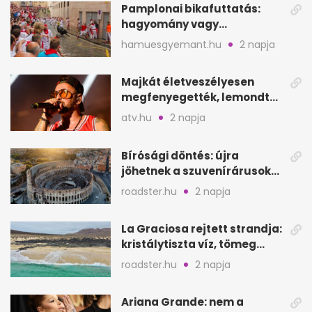
Pamplonai bikafuttatás:
hagyomány vagy
értelmetlen vérontás?
hamuesgyemant.hu
2 napja
Majkát életveszélyesen
megfenyegették, lemondta
a sepsiszentgyörgyi
atv.hu
2 napja
koncertet
Bírósági döntés: újra
jöhetnek a szuvenírárusok
Európa ikonikus helyére
roadster.hu
2 napja
La Graciosa rejtett strandja:
kristálytiszta víz, tömeg
nélkül
roadster.hu
2 napja
Ariana Grande: nem a