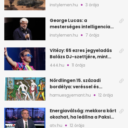
hangulat és játékmenet
instylemen.hu
3 órája
George Lucas: a
mesterséges intelligencia
lehet Hollywood következő
instylemen.hu
7 órája
lépése
Vitézy: 65 ezres jegyeladás
Balázs DJ-szettjére, mint
Puskás teltház metró nélkül
444.hu
11 órája
Nördlingen 15. századi
bordélya: veréssel és
éheztetéssel tartották
hamuesgyemant.hu
12 órája
fogva a nőket
Energiaválság: mekkora kárt
okozhat, ha leállna a Paksi
Atomerőmű?
atv.hu
12 órája