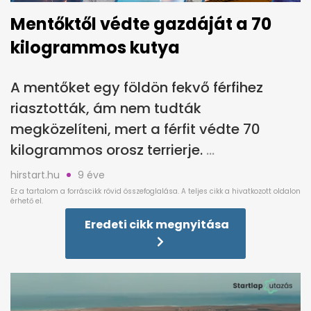
Mentőktől védte gazdáját a 70
kilogrammos kutya
A mentőket egy földön fekvő férfihez
riasztották, ám nem tudták
megközelíteni, mert a férfit védte 70
kilogrammos orosz terrierje.
hirstart.hu
9 éve
Eredeti cikk megnyitása