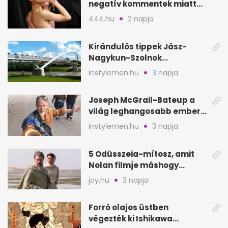
negatív kommentek miatt
vonul vissza
444.hu
2 napja
Kirándulós tippek Jász-
Nagykun-Szolnok
megyében: 6 kihagyhatatlan
instylemen.hu
3 napja
hely
Joseph McGrail-Bateup a
világ leghangosabb embere
lett Ausztráliából
instylemen.hu
3 napja
5 Odüsszeia-mítosz, amit
Nolan filmje máshogy
mutat, mint Homérosz
joy.hu
3 napja
Forró olajos üstben
végezték ki Ishikawa