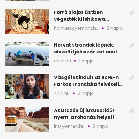
Forró olajos üstben
végezték ki Ishikawa
Goemont, Japán Robin
hamuesgyemant.hu
3 napja
Hoodját
Horvát strandok lépnek:
elszállítják az őrizetlenül
hagyott törölközőket
drive.hu
1 napja
Vizsgálat indult az SZFE-n
Farkas Franciska felvételi
videója után
444.hu
2 napja
Az utazás új luxusa: időt
nyerni a rohanás helyett
instylemen.hu
2 napja