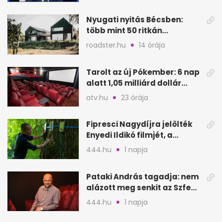
Nyugati nyitás Bécsben:
több mint 50 ritkán
látogatható épület
roadster.hu
14 órája
megnyílik
Tarolt az új Pókember: 6 nap
alatt 1,05 milliárd dollár
bevétel
atv.hu
23 órája
Fipresci Nagydíjra jelölték
Enyedi Ildikó filmjét, a
Csendes barátot
444.hu
1 napja
Pataki András tagadja: nem
alázott meg senkit az Szfe
felvételijén
444.hu
1 napja