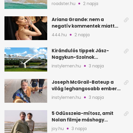
nélkül
roadster.hu
2 napja
Ariana Grande: nem a
negatív kommentek miatt
vonul vissza
444.hu
2 napja
Kirándulós tippek Jász-
Nagykun-Szolnok
megyében: 6 kihagyhatatlan
instylemen.hu
3 napja
hely
Joseph McGrail-Bateup a
világ leghangosabb embere
lett Ausztráliából
instylemen.hu
3 napja
5 Odüsszeia-mítosz, amit
Nolan filmje máshogy
mutat, mint Homérosz
joy.hu
3 napja