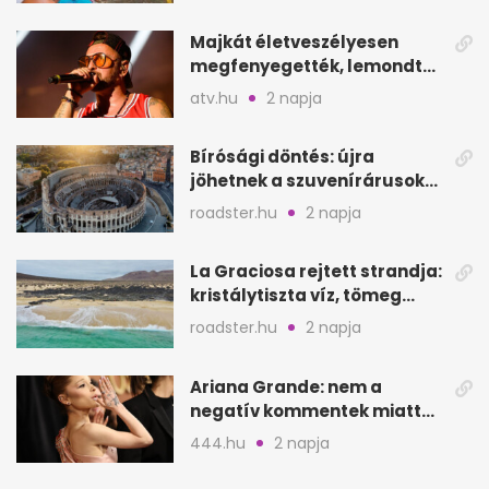
Majkát életveszélyesen
megfenyegették, lemondta
a sepsiszentgyörgyi
atv.hu
2 napja
koncertet
Bírósági döntés: újra
jöhetnek a szuvenírárusok
Európa ikonikus helyére
roadster.hu
2 napja
La Graciosa rejtett strandja:
kristálytiszta víz, tömeg
nélkül
roadster.hu
2 napja
Ariana Grande: nem a
negatív kommentek miatt
vonul vissza
444.hu
2 napja