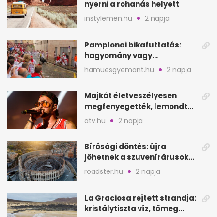
nyerni a rohanás helyett
instylemen.hu
2 napja
Pamplonai bikafuttatás:
hagyomány vagy
értelmetlen vérontás?
hamuesgyemant.hu
2 napja
Majkát életveszélyesen
megfenyegették, lemondta
a sepsiszentgyörgyi
atv.hu
2 napja
koncertet
Bírósági döntés: újra
jöhetnek a szuvenírárusok
Európa ikonikus helyére
roadster.hu
2 napja
La Graciosa rejtett strandja:
kristálytiszta víz, tömeg