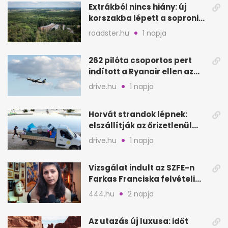
Extrákból nincs hiány: új
korszakba lépett a soproni
Fagus Hotel
roadster.hu
1 napja
262 pilóta csoportos pert
indított a Ryanair ellen az
Egyesült Királyságban
drive.hu
1 napja
Horvát strandok lépnek:
elszállítják az őrizetlenül
hagyott törölközőket
drive.hu
1 napja
Vizsgálat indult az SZFE-n
Farkas Franciska felvételi
videója után
444.hu
2 napja
Az utazás új luxusa: időt