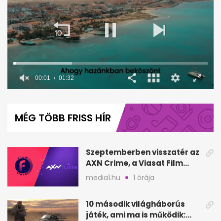
00:02
01:32
0
seconds
of
MÉG TÖBB FRISS HÍR
1
minute,
32
seconds
Szeptemberben visszatér az
AXN Crime, a Viasat Film
megszűnik
media1.hu
1 órája
10 második világháborús
játék, ami ma is működik: