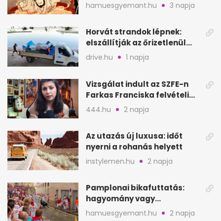
Goemont, Japán Robin
hamuesgyemant.hu
3 napja
Hoodját
Horvát strandok lépnek:
elszállítják az őrizetlenül
hagyott törölközőket
drive.hu
1 napja
Vizsgálat indult az SZFE-n
Farkas Franciska felvételi
videója után
444.hu
2 napja
Az utazás új luxusa: időt
nyerni a rohanás helyett
instylemen.hu
2 napja
Pamplonai bikafuttatás:
hagyomány vagy
értelmetlen vérontás?
hamuesgyemant.hu
2 napja