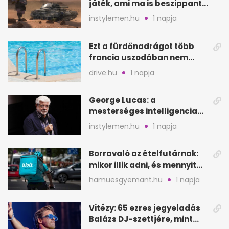
játék, ami ma is beszippant
a képernyő elé
instylemen.hu
1 napja
Ezt a fürdőnadrágot több
francia uszodában nem
fogadják el
drive.hu
1 napja
George Lucas: a
mesterséges intelligencia
lehet Hollywood következő
instylemen.hu
1 napja
lépése
Borravaló az ételfutárnak:
mikor illik adni, és mennyit
rendeléskor?
hamuesgyemant.hu
1 napja
Vitézy: 65 ezres jegyeladás
Balázs DJ-szettjére, mint