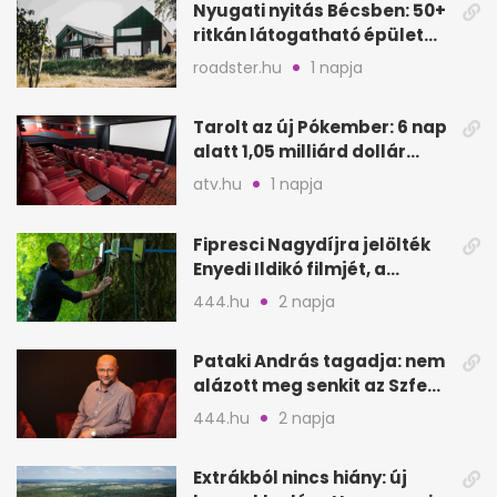
Nyugati nyitás Bécsben: 50+
ritkán látogatható épület
nyílik meg
roadster.hu
1 napja
Tarolt az új Pókember: 6 nap
alatt 1,05 milliárd dollár
bevétel
atv.hu
1 napja
Fipresci Nagydíjra jelölték
Enyedi Ildikó filmjét, a
Csendes barátot
444.hu
2 napja
Pataki András tagadja: nem
alázott meg senkit az Szfe
felvételijén
444.hu
2 napja
Extrákból nincs hiány: új