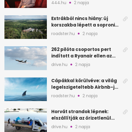
felvételijén
444.hu
2 napja
Extrákból nincs hiány: új
korszakba lépett a soproni
Fagus Hotel
roadster.hu
2 napja
262 pilóta csoportos pert
indított a Ryanair ellen az
Egyesült Királyságban
drive.hu
2 napja
Cápákkal körülvéve: a világ
legelszigeteltebb Airbnb-je
a nyílt tengeren
roadster.hu
2 napja
Horvát strandok lépnek:
elszállítják az őrizetlenül
hagyott törölközőket
drive.hu
2 napja