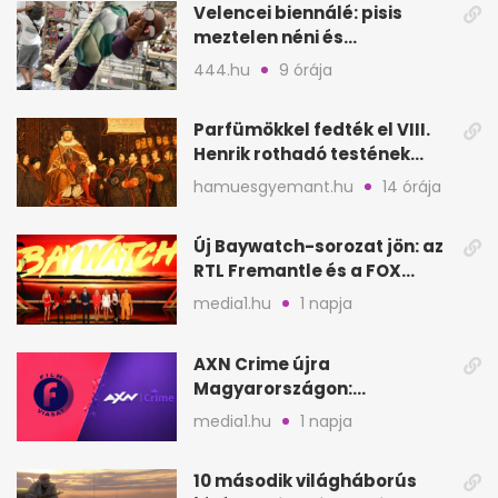
Velencei biennálé: pisis
meztelen néni és
kölcsönbabák, sirályok közt
444.hu
9 órája
Parfümökkel fedték el VIII.
Henrik rothadó testének
szagát
hamuesgyemant.hu
14 órája
Új Baywatch-sorozat jön: az
RTL Fremantle és a FOX
készíti
media1.hu
1 napja
AXN Crime újra
Magyarországon:
szeptembertől a Viasat Film
media1.hu
1 napja
helyén
10 második világháborús