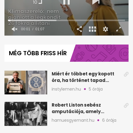
00:02
01:07
0
seconds
of
MÉG TÖBB FRISS HÍR
1
minute,
7
seconds
Miért ér többet egy kopott
óra, ha történet tapad
hozzá?
instylemen.hu
5 órája
Robert Liston sebész
amputációja, amely
állítólag három életet
hamuesgyemant.hu
6 órája
követelt