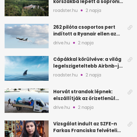
korszakba lépett a soproni
Fagus Hotel
roadster.hu
2 napja
262 pilóta csoportos pert
indított a Ryanair ellen az
Egyesült Királyságban
drive.hu
2 napja
Cápákkal körülvéve: a világ
legelszigeteltebb Airbnb-je
a nyílt tengeren
roadster.hu
2 napja
Horvát strandok lépnek:
elszállítják az őrizetlenül
hagyott törölközőket
drive.hu
2 napja
Vizsgálat indult az SZFE-n
Farkas Franciska felvételi