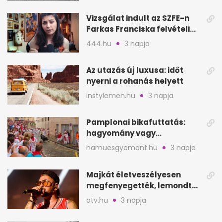
Vizsgálat indult az SZFE-n
Farkas Franciska felvételi
videója után
444.hu
3 napja
Az utazás új luxusa: időt
nyerni a rohanás helyett
instylemen.hu
3 napja
Pamplonai bikafuttatás:
hagyomány vagy
értelmetlen vérontás?
hamuesgyemant.hu
3 napja
Majkát életveszélyesen
megfenyegették, lemondta
a sepsiszentgyörgyi
atv.hu
3 napja
koncertet