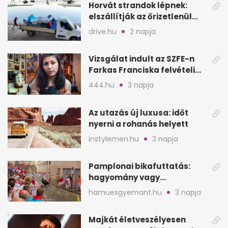
Horvát strandok lépnek:
elszállítják az őrizetlenül
hagyott törölközőket
drive.hu
2 napja
Vizsgálat indult az SZFE-n
Farkas Franciska felvételi
videója után
444.hu
3 napja
Az utazás új luxusa: időt
nyerni a rohanás helyett
instylemen.hu
3 napja
Pamplonai bikafuttatás:
hagyomány vagy
értelmetlen vérontás?
hamuesgyemant.hu
3 napja
Majkát életveszélyesen