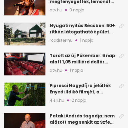
megfenyegették, lemondta
a sepsiszentgyörgyi
atv.hu
3 napja
koncertet
Nyugati nyitás Bécsben: 50+
ritkán látogatható épület
nyílik meg
roadster.hu
1 napja
Tarolt az új Pókember: 6 nap
alatt 1,05 milliárd dollár
bevétel
atv.hu
1 napja
Fipresci Nagydíjra jelölték
Enyedi Ildikó filmjét, a
Csendes barátot
444.hu
2 napja
Pataki András tagadja: nem
alázott meg senkit az Szfe