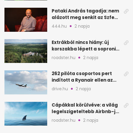
Pataki András tagadja: nem
alázott meg senkit az Szfe
felvételijén
444.hu
2 napja
Extrákból nincs hiány: új
korszakba lépett a soproni
Fagus Hotel
roadster.hu
2 napja
262 pilóta csoportos pert
indított a Ryanair ellen az
Egyesült Királyságban
drive.hu
2 napja
Cápákkal körülvéve: a világ
legelszigeteltebb Airbnb-je
a nyílt tengeren
roadster.hu
2 napja