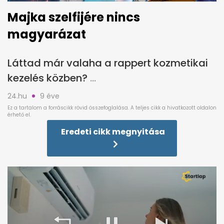
Majka szelfijére nincs
magyarázat
Láttad már valaha a rappert kozmetikai
kezelés közben?
24.hu
9 éve
Eredeti cikk megnyitása