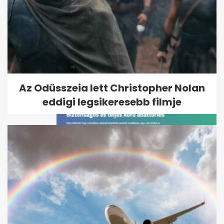
5+1 tipikus hiba, amiért
felmosás után is ragad a
padló
Az Odüsszeia lett Christopher Nolan
eddigi legsikeresebb filmje