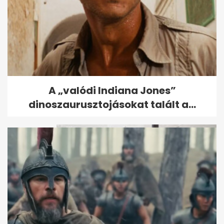
Tönkremegy a tuja? Kertészek
A „valódi Indiana Jones”
szárazságtűrő alternatívát...
dinoszaurusztojásokat talált a...