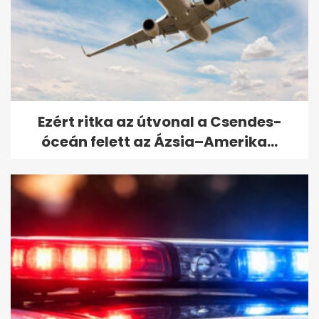
Az NNI nyomoz a
veglegestorles.hu ügyében: 40
milliárdos...
Ezért ritka az útvonal a Csendes-
óceán felett az Ázsia–Amerika...