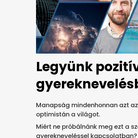
Legyünk pozití
gyereknevelés
Manapság mindenhonnan azt az i
optimistán a világot.
Miért ne próbálnánk meg ezt a sze
gyerekneveléssel kapcsolatban?