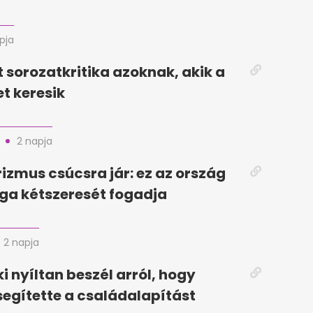
pja
t sorozatkritika azoknak, akik a
et keresik
2 napja
zmus csúcsra jár: ez az ország
ga kétszeresét fogadja
2 napja
ki nyíltan beszél arról, hogy
egítette a családalapítást