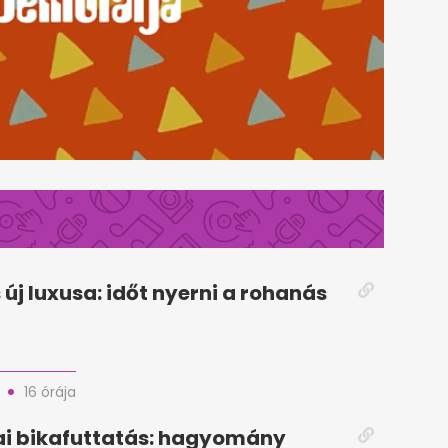
 új luxusa: időt nyerni a rohanás
16 órája
i bikafuttatás: hagyomány