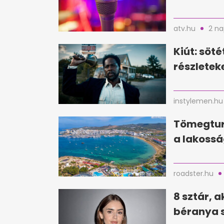
atv.hu
2 na
Kiút: söté
részletek
instylemen.hu
Tömegturi
a lakossá
roadster.hu
8 sztár, a
béranya s