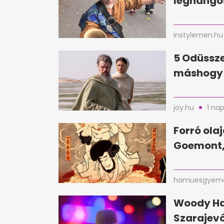
leghangos
instylemen.hu
5 Odüssze
máshogy 
joy.hu
1 nap
Forró ola
Goemont,
hamuesgyema
Woody Har
Szarajevó