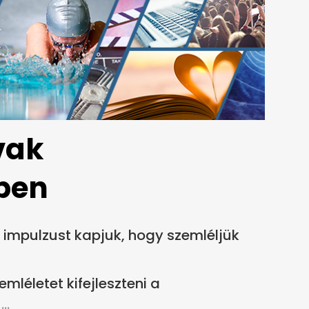
vak
ben
mpulzust kapjuk, hogy szemléljük
mléletet kifejleszteni a