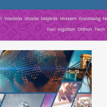
t
Vásárlás
Utazás
Időjárás
Hírszem
Gazdaság
N
Foci
Ingatlan
Otthon
Tech