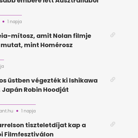
abb embere lett Ausztráliából
1 napja
ia-mítosz, amit Nolan filmje
mutat, mint Homérosz
ja
jos üstben végezték ki Ishikawa
 Japán Robin Hoodját
nt.hu
1 napja
relson tiszteletdíjat kap a
i Filmfesztiválon