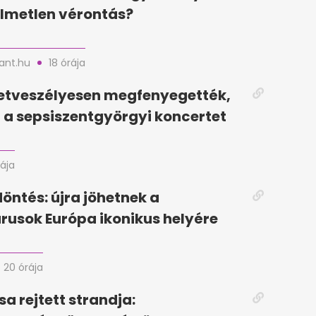
lmetlen vérontás?
nt.hu
18 órája
letveszélyesen megfenyegették,
a sepsiszentgyörgyi koncertet
rája
döntés: újra jöhetnek a
rusok Európa ikonikus helyére
20 órája
sa rejtett strandja: