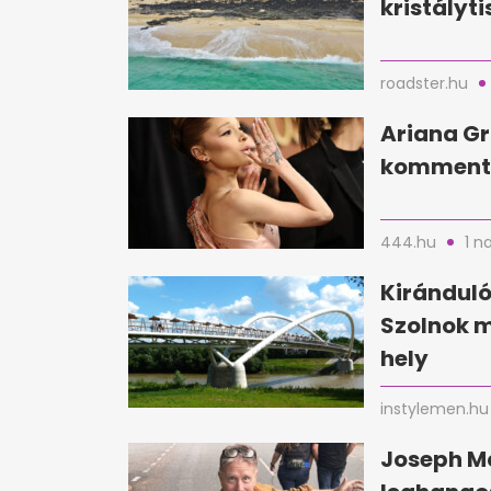
kristályti
roadster.hu
Ariana Gr
kommente
444.hu
1 n
Kirándul
Szolnok 
hely
instylemen.hu
Joseph Mc