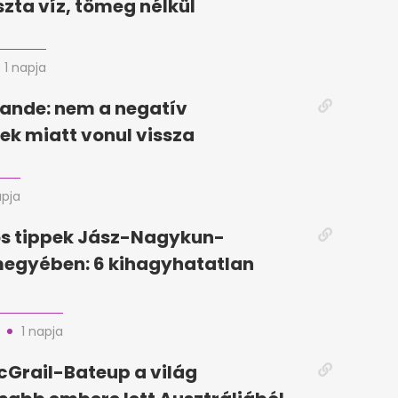
szta víz, tömeg nélkül
1 napja
ande: nem a negatív
k miatt vonul vissza
apja
ós tippek Jász-Nagykun-
megyében: 6 kihagyhatatlan
1 napja
Grail-Bateup a világ