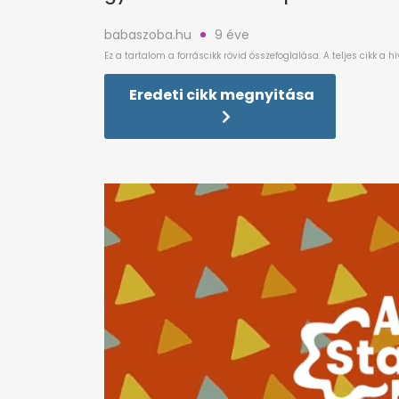
babaszoba.hu
9 éve
Eredeti cikk megnyitása