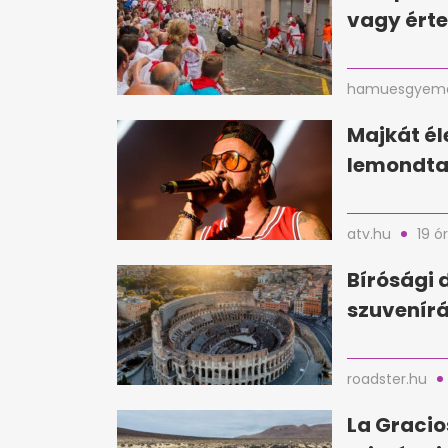
vagy érte
hamuesgyema
Majkát é
lemondta 
atv.hu
19 ó
Bírósági 
szuvenírá
roadster.hu
La Gracio