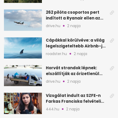
262 pilóta csoportos pert
indított a Ryanair ellen az
Egyesült Királyságban
drive.hu
2 napja
Cápákkal körülvéve: a világ
legelszigeteltebb Airbnb-je
a nyílt tengeren
roadster.hu
2 napja
Horvát strandok lépnek:
elszállítják az őrizetlenül
hagyott törölközőket
drive.hu
2 napja
Vizsgálat indult az SZFE-n
Farkas Franciska felvételi
videója után
444.hu
2 napja