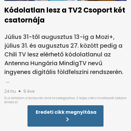
Kódolatlan lesz a TV2 Csoport két
csatornája
Július 31-től augusztus 13-ig a Mozi+,
július 31. és augusztus 27. között pedig a
Chili TV lesz elérhető kódolatlanul az
Antenna Hungária MindigTV nevű
ingyenes digitális földfelszíni rendszerén.
24.hu
9 éve
Eredeti cikk megnyitása