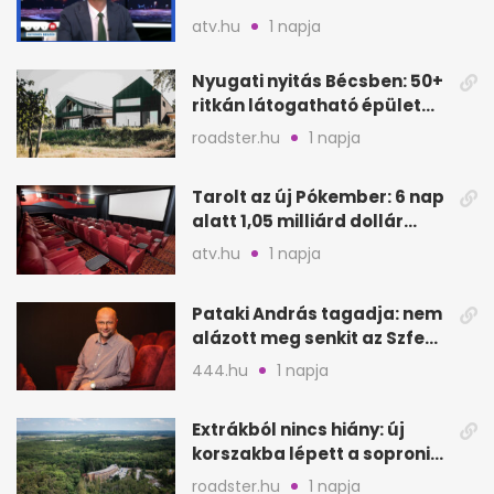
megütheti, int az
atv.hu
1 napja
Oeconomus
Nyugati nyitás Bécsben: 50+
ritkán látogatható épület
nyílik meg
roadster.hu
1 napja
Tarolt az új Pókember: 6 nap
alatt 1,05 milliárd dollár
bevétel
atv.hu
1 napja
Pataki András tagadja: nem
alázott meg senkit az Szfe
felvételijén
444.hu
1 napja
Extrákból nincs hiány: új
korszakba lépett a soproni
Fagus Hotel
roadster.hu
1 napja