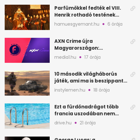
Parfümökkel fedték el VIII.
Henrik rothadó testének
szagát
hamuesgyemant.hu
6 órája
AXN Crime újra
Magyarországon:
szeptembertől a Viasat Film
media1.hu
17 órája
helyén
10 második világháborús
játék, ami ma is beszippant
a képernyő elé
instylemen.hu
18 órája
Ezt a fürdőnadrágot több
francia uszodában nem
fogadják el
drive.hu
21 órája
George Lucas: a