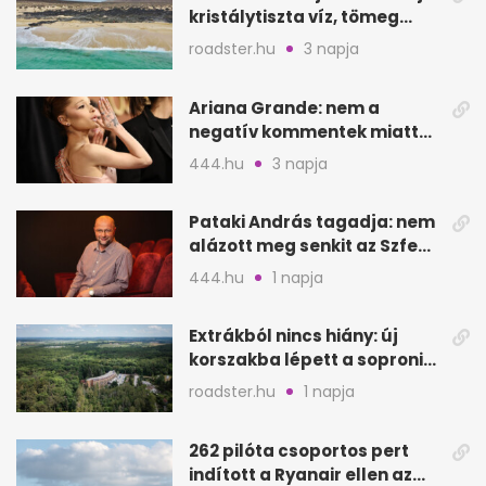
kristálytiszta víz, tömeg
nélkül
roadster.hu
3 napja
Ariana Grande: nem a
negatív kommentek miatt
vonul vissza
444.hu
3 napja
Pataki András tagadja: nem
alázott meg senkit az Szfe
felvételijén
444.hu
1 napja
Extrákból nincs hiány: új
korszakba lépett a soproni
Fagus Hotel
roadster.hu
1 napja
262 pilóta csoportos pert
indított a Ryanair ellen az