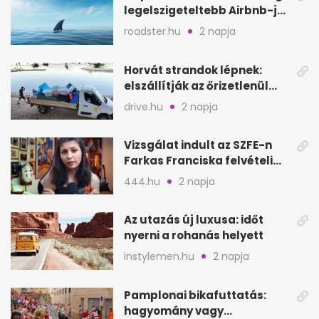
legelszigeteltebb Airbnb-je
a nyílt tengeren
roadster.hu
2 napja
Horvát strandok lépnek:
elszállítják az őrizetlenül
hagyott törölközőket
drive.hu
2 napja
Vizsgálat indult az SZFE-n
Farkas Franciska felvételi
videója után
444.hu
2 napja
Az utazás új luxusa: időt
nyerni a rohanás helyett
instylemen.hu
2 napja
Pamplonai bikafuttatás:
hagyomány vagy