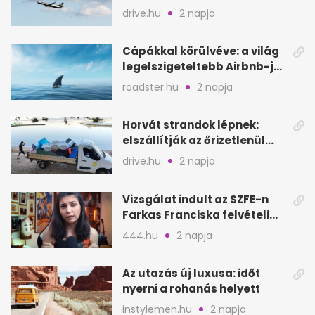
Egyesült Királyságban
drive.hu
2 napja
Cápákkal körülvéve: a világ
legelszigeteltebb Airbnb-je
a nyílt tengeren
roadster.hu
2 napja
Horvát strandok lépnek:
elszállítják az őrizetlenül
hagyott törölközőket
drive.hu
2 napja
Vizsgálat indult az SZFE-n
Farkas Franciska felvételi
videója után
444.hu
2 napja
Az utazás új luxusa: időt
nyerni a rohanás helyett
instylemen.hu
2 napja