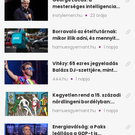
mesterséges intelligencia
lehet Hollywood következő
instylemen.hu
23 órája
lépése
Borravaló az ételfutárnak:
mikor illik adni, és mennyit
rendeléskor?
hamuesgyemant.hu
1 napja
Vitézy: 65 ezres jegyeladás
Balázs DJ-szettjére, mint
metró nélküli Puskás-meccs
444.hu
1 napja
Kegyetlen rend a 15. századi
nördlingeni bordélyban:
verés, éheztetés
hamuesgyemant.hu
1 napja
Energiaválság: a Paks
leállása a GDP-t is