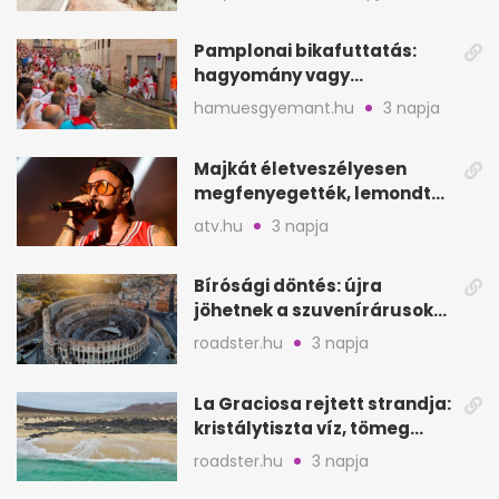
Pamplonai bikafuttatás:
hagyomány vagy
értelmetlen vérontás?
hamuesgyemant.hu
3 napja
Majkát életveszélyesen
megfenyegették, lemondta
a sepsiszentgyörgyi
atv.hu
3 napja
koncertet
Bírósági döntés: újra
jöhetnek a szuvenírárusok
Európa ikonikus helyére
roadster.hu
3 napja
La Graciosa rejtett strandja:
kristálytiszta víz, tömeg
nélkül
roadster.hu
3 napja