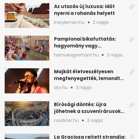
Az utazás új luxusa: időt
nyerni a rohanás helyett
instylemen.hu
2 napja
Pamplonai bikafuttatás:
hagyomány vagy
értelmetlen vérontás?
hamuesgyemant.hu
3 napja
Majkát életveszélyesen
megfenyegették, lemondta
a sepsiszentgyörgyi
atv.hu
3 napja
koncertet
Bírósági döntés: újra
jöhetnek a szuvenírárusok
Európa ikonikus helyére
roadster.hu
3 napja
La Graciosa rejtett strandja: