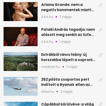
Ariana Grande: nem a
negatív kommentek miatt
vonul vissza
444.hu
3 napja
Pataki András tagadja: nem
alázott meg senkit az Szfe
felvételijén
444.hu
1 napja
Extrákból nincs hiány: új
korszakba lépett a soproni
Fagus Hotel
roadster.hu
1 napja
262 pilóta csoportos pert
indított a Ryanair ellen az
Egyesült Királyságban
drive.hu
2 napja
Cápákkal körülvéve: a világ