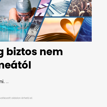
g biztos nem
meától
i.