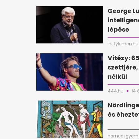
George Lu
intellige
lépése
instylemen.hu
Vitézy: 6
szettjére
nélkül
444.hu
14 
Nördlinge
és éhezte
hamuesgyema