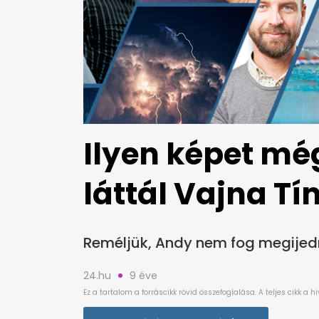
Ilyen képet mé
láttál Vajna Tí
Reméljük, Andy nem fog megijedn
24.hu
9 éve