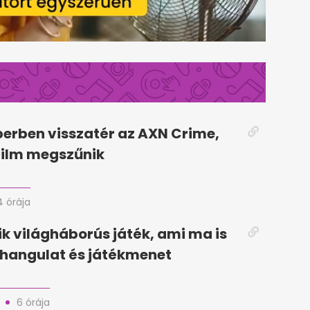
erben visszatér az AXN Crime,
Film megszűnik
4 órája
k világháborús játék, ami ma is
 hangulat és játékmenet
6 órája