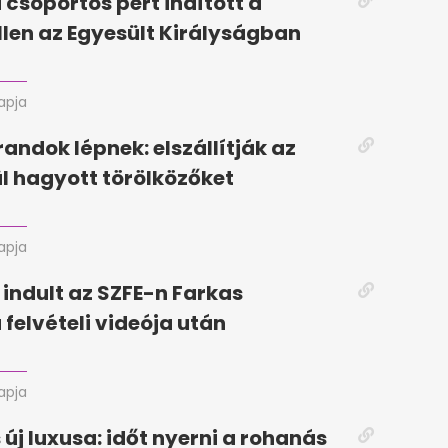
 csoportos pert indított a
llen az Egyesült Királyságban
napja
randok lépnek: elszállítják az
ül hagyott törölközőket
napja
 indult az SZFE-n Farkas
 felvételi videója után
apja
 új luxusa: időt nyerni a rohanás