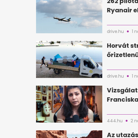
262 pilóta
Ryanair e
drive.hu
1 
Horvát st
őrizetlen
drive.hu
1 
Vizsgálat
Franciska
444.hu
2 n
Az utazás