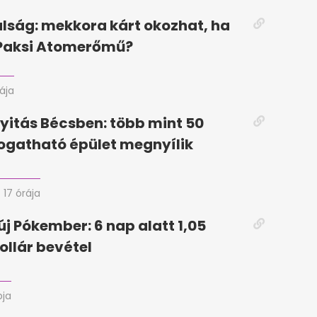
lság: mekkora kárt okozhat, ha
 Paksi Atomerőmű?
rája
yitás Bécsben: több mint 50
togatható épület megnyílik
17 órája
új Pókember: 6 nap alatt 1,05
ollár bevétel
pja