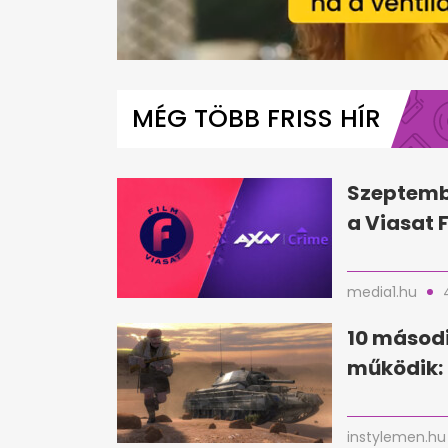
0
seconds
of
MÉG TÖBB FRISS HÍR
1
minute,
2
seconds
Volume
0%
Szeptemb
a Viasat 
media1.hu
10 másodi
működik:
instylemen.hu