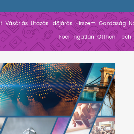
t
Vásárlás
Utazás
Időjárás
Hírszem
Gazdaság
N
Foci
Ingatlan
Otthon
Tech