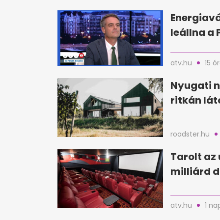
Energiavá
leállna a
atv.hu
15 ó
Nyugati n
ritkán lá
roadster.hu
Tarolt az 
milliárd d
atv.hu
1 na