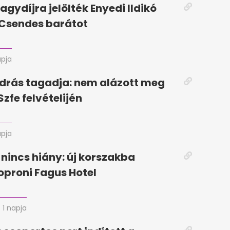
agydíjra jelölték Enyedi Ildikó
a Csendes barátot
apja
drás tagadja: nem alázott meg
Szfe felvételijén
apja
 nincs hiány: új korszakba
soproni Fagus Hotel
1 napja