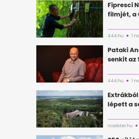
Fipresci N
filmjét, 
444.hu
1 n
Pataki An
senkit az 
444.hu
1 n
Extrákból
lépett a 
roadster.hu