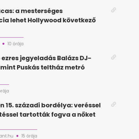
cas: a mesterséges
ncia lehet Hollywood következő
10 órája
5 ezres jegyeladás Balázs DJ-
, mint Puskás teltház metró
órája
n 15. századi bordélya: veréssel
téssel tartották fogva a nőket
nt.hu
15 órája