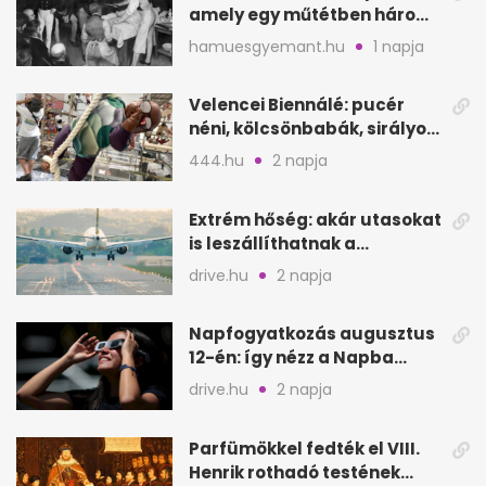
amely egy műtétben három
életet követelt
hamuesgyemant.hu
1 napja
Velencei Biennálé: pucér
néni, kölcsönbabák, sirályok,
és kész a családi program
444.hu
2 napja
Extrém hőség: akár utasokat
is leszállíthatnak a
repülőgépről
drive.hu
2 napja
Napfogyatkozás augusztus
12-én: így nézz a Napba
biztonságosan
drive.hu
2 napja
Parfümökkel fedték el VIII.
Henrik rothadó testének