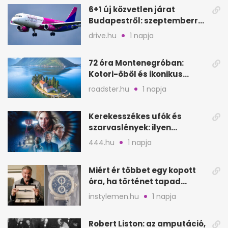
6+1 új közvetlen járat
Budapestről: szeptemberre
is jó úti célok
drive.hu
1 napja
72 óra Montenegróban:
Kotori-öböl és ikonikus
tengerpart 3 nap alatt
roadster.hu
1 napja
Kerekesszékes ufók és
szarvaslények: ilyen
Spielberg új filmje
444.hu
1 napja
Miért ér többet egy kopott
óra, ha történet tapad
hozzá?
instylemen.hu
1 napja
Robert Liston: az amputáció,