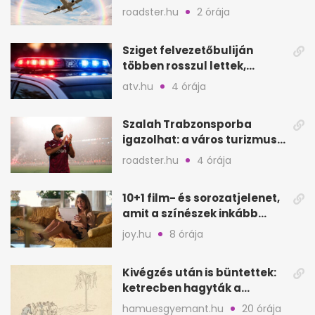
Ázsia–Amerika járatoknál
roadster.hu
2 órája
Sziget felvezetőbuliján
többen rosszul lettek,
reagáltak a szervezők
atv.hu
4 órája
Szalah Trabzonsporba
igazolhat: a város turizmusa
is rákapcsolhat
roadster.hu
4 órája
10+1 film- és sorozatjelenet,
amit a színészek inkább
visszautasítottak
joy.hu
8 órája
Kivégzés után is büntettek:
ketrecben hagyták a
holttesteket
hamuesgyemant.hu
20 órája