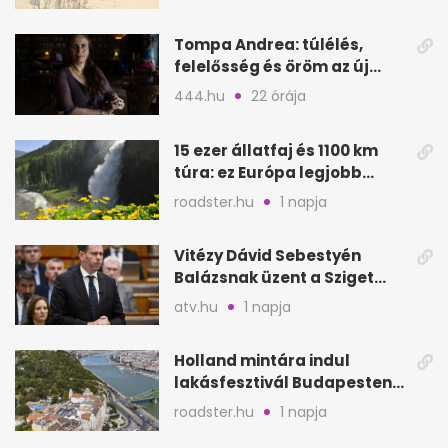
Tompa Andrea: túlélés,
felelősség és öröm az új
regény tükrében
444.hu
22 órája
15 ezer állatfaj és 1100 km
túra: ez Európa legjobb
nemzeti parkja
roadster.hu
1 napja
Vitézy Dávid Sebestyén
Balázsnak üzent a Sziget
után: Dj Oti megmozgatta a
atv.hu
1 napja
BKK-t
Holland mintára indul
lakásfesztivál Budapesten:
koncertek egy napig
roadster.hu
1 napja