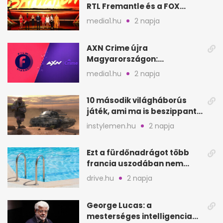
RTL Fremantle és a FOX
készíti
media1.hu
2 napja
AXN Crime újra
Magyarországon:
szeptembertől a Viasat Film
media1.hu
2 napja
helyén
10 második világháborús
játék, ami ma is beszippant
a képernyő elé
instylemen.hu
2 napja
Ezt a fürdőnadrágot több
francia uszodában nem
fogadják el
drive.hu
2 napja
George Lucas: a
mesterséges intelligencia