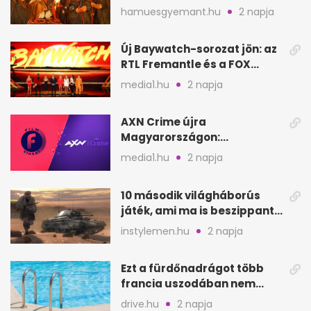
szagát
hamuesgyemant.hu
2 napja
Új Baywatch-sorozat jön: az
RTL Fremantle és a FOX
készíti
media1.hu
2 napja
AXN Crime újra
Magyarországon:
szeptembertől a Viasat Film
media1.hu
2 napja
helyén
10 második világháborús
játék, ami ma is beszippant
a képernyő elé
instylemen.hu
2 napja
Ezt a fürdőnadrágot több
francia uszodában nem
fogadják el
drive.hu
2 napja