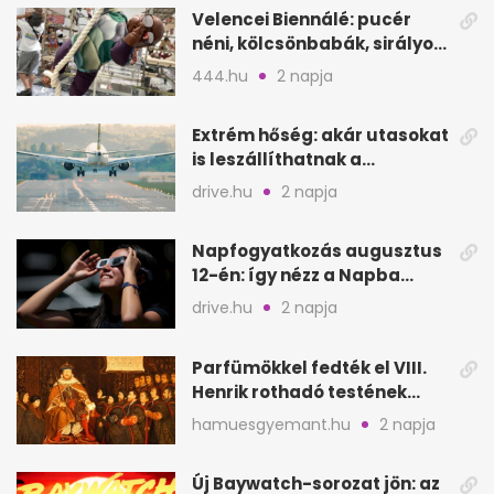
Velencei Biennálé: pucér
néni, kölcsönbabák, sirályok,
és kész a családi program
444.hu
2 napja
Extrém hőség: akár utasokat
is leszállíthatnak a
repülőgépről
drive.hu
2 napja
Napfogyatkozás augusztus
12-én: így nézz a Napba
biztonságosan
drive.hu
2 napja
Parfümökkel fedték el VIII.
Henrik rothadó testének
szagát
hamuesgyemant.hu
2 napja
Új Baywatch-sorozat jön: az