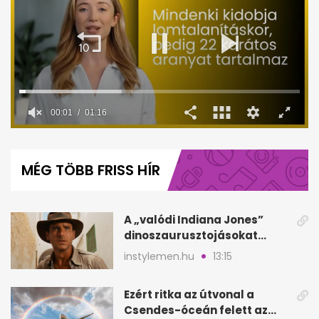
00:02
01:16
0
seconds
of
MÉG TÖBB FRISS HÍR
1
minute,
16
seconds
A „valódi Indiana Jones”
dinoszaurusztojásokat
talált a Góbi-sivatagban
instylemen.hu
13:15
Ezért ritka az útvonal a
Csendes-óceán felett az