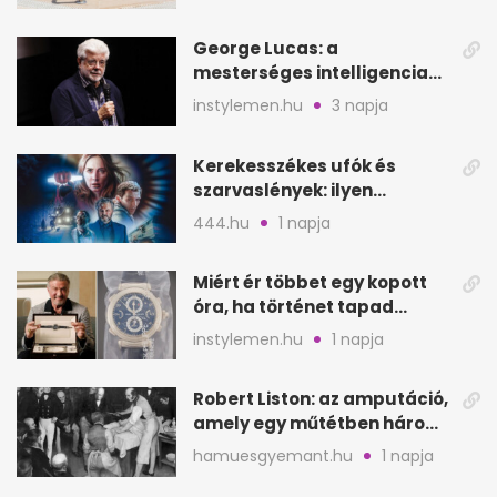
George Lucas: a
mesterséges intelligencia
lehet Hollywood következő
instylemen.hu
3 napja
lépése
Kerekesszékes ufók és
szarvaslények: ilyen
Spielberg új filmje
444.hu
1 napja
Miért ér többet egy kopott
óra, ha történet tapad
hozzá?
instylemen.hu
1 napja
Robert Liston: az amputáció,
amely egy műtétben három
életet követelt
hamuesgyemant.hu
1 napja