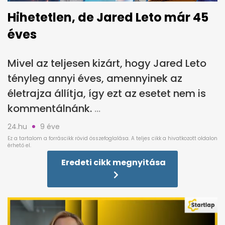
Hihetetlen, de Jared Leto már 45
éves
Mivel az teljesen kizárt, hogy Jared Leto
tényleg annyi éves, amennyinek az
életrajza állítja, így ezt az esetet nem is
kommentálnánk.
24.hu
9 éve
Eredeti cikk megnyitása