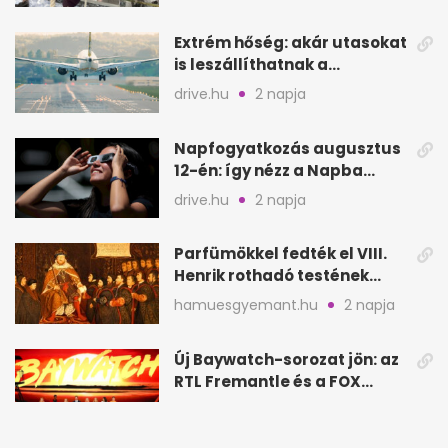
Extrém hőség: akár utasokat
is leszállíthatnak a
repülőgépről
drive.hu
2 napja
Napfogyatkozás augusztus
12-én: így nézz a Napba
biztonságosan
drive.hu
2 napja
Parfümökkel fedték el VIII.
Henrik rothadó testének
szagát
hamuesgyemant.hu
2 napja
Új Baywatch-sorozat jön: az
RTL Fremantle és a FOX
készíti
media1.hu
2 napja