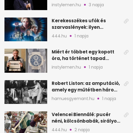
lehet Hollywood következő
instylemen.hu
3 napja
lépése
Kerekesszékes ufók és
szarvaslények: ilyen
Spielberg új filmje
444.hu
1 napja
Miért ér többet egy kopott
óra, ha történet tapad
hozzá?
instylemen.hu
1 napja
Robert Liston: az amputáció,
amely egy műtétben három
életet követelt
hamuesgyemant.hu
1 napja
Velencei Biennálé: pucér
néni, kölcsönbabák, sirályok,
és kész a családi program
444.hu
2 napja