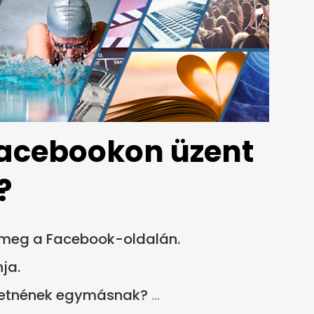
Facebookon üzent
?
t meg a Facebook-oldalán.
ja.
ngetnének egymásnak?