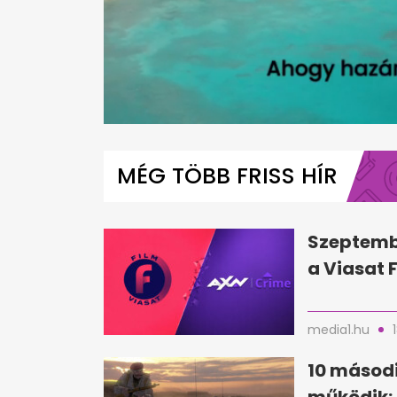
0
seconds
of
MÉG TÖBB FRISS HÍR
1
minute,
32
seconds
Volume
0%
Szeptemb
a Viasat 
media1.hu
10 másodi