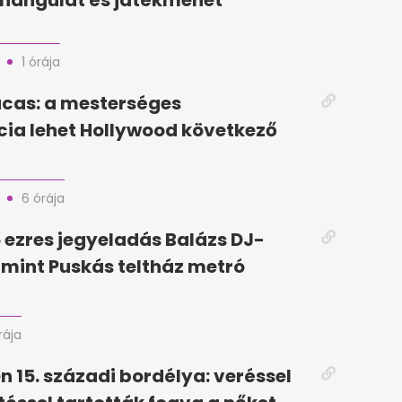
 hangulat és játékmenet
1 órája
cas: a mesterséges
ncia lehet Hollywood következő
6 órája
5 ezres jegyeladás Balázs DJ-
, mint Puskás teltház metró
rája
n 15. századi bordélya: veréssel