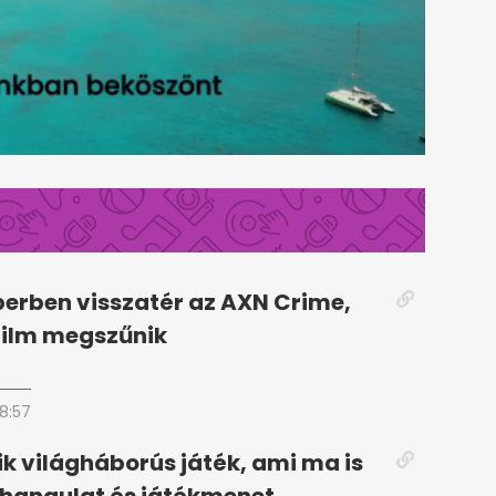
erben visszatér az AXN Crime,
Film megszűnik
18:57
k világháborús játék, ami ma is