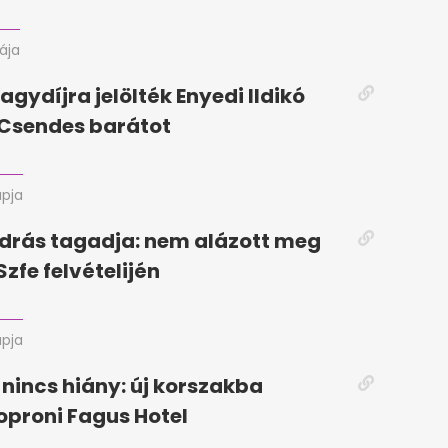
rája
agydíjra jelölték Enyedi Ildikó
a Csendes barátot
apja
drás tagadja: nem alázott meg
Szfe felvételijén
apja
 nincs hiány: új korszakba
soproni Fagus Hotel