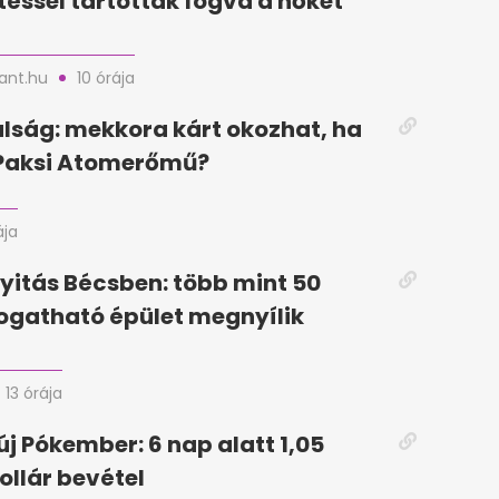
téssel tartották fogva a nőket
nt.hu
10 órája
lság: mekkora kárt okozhat, ha
 Paksi Atomerőmű?
ája
yitás Bécsben: több mint 50
togatható épület megnyílik
13 órája
új Pókember: 6 nap alatt 1,05
ollár bevétel