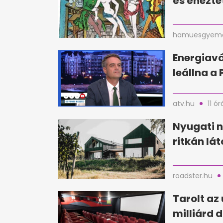
és éhezte
hamuesgyema
Energiavá
leállna a
atv.hu
11 ór
Nyugati n
ritkán lá
roadster.hu
Tarolt az 
milliárd d