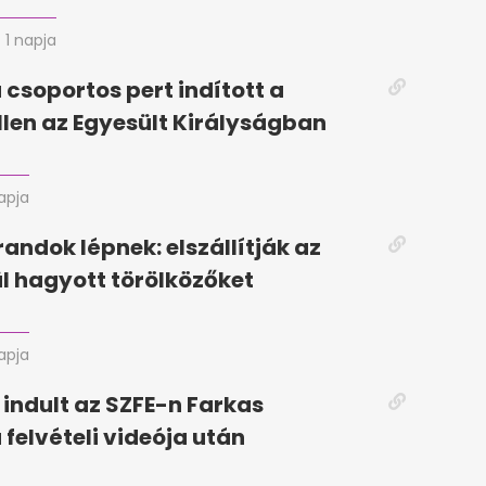
1 napja
 csoportos pert indított a
llen az Egyesült Királyságban
napja
randok lépnek: elszállítják az
ül hagyott törölközőket
napja
 indult az SZFE-n Farkas
 felvételi videója után