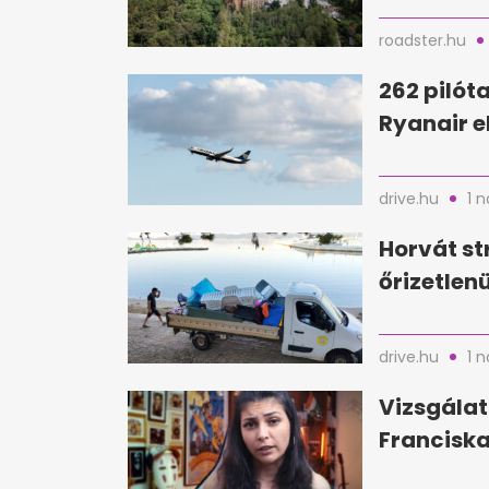
roadster.hu
262 pilóta
Ryanair e
drive.hu
1 
Horvát st
őrizetlen
drive.hu
1 
Vizsgálat
Franciska