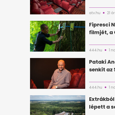
atv.hu
21 ó
Fipresci N
filmjét, 
444.hu
1 n
Pataki An
senkit az 
444.hu
1 n
Extrákból
lépett a 