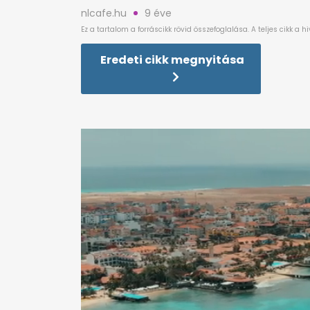
nlcafe.hu
9 éve
Eredeti cikk megnyitása