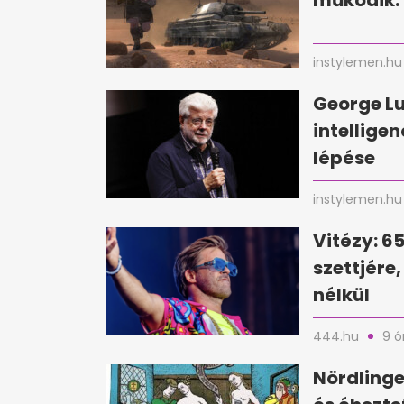
működik:
instylemen.hu
George Lu
intellige
lépése
instylemen.hu
Vitézy: 6
szettjére
nélkül
444.hu
9 ó
Nördlinge