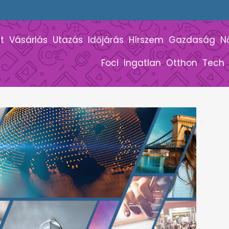
t
Vásárlás
Utazás
Időjárás
Hírszem
Gazdaság
N
Foci
Ingatlan
Otthon
Tech