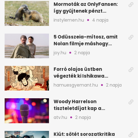
Mormoták az OnlyFansen:
így gyűjtenek pénzt
amerikai kutatók
instylemen.hu
4 napja
5 Odüsszeia-mítosz, amit
Nolan filmje máshogy
mutat, mint Homérosz
joy.hu
2 napja
Forró olajos üstben
végezték ki Ishikawa
Goemont, Japán Robin
hamuesgyemant.hu
2 napja
Hoodját
Woody Harrelson
tiszteletdíjat kap a
Szarajevói Filmfesztiválon
atv.hu
2 napja
Kiút: sötét sorozatkritika