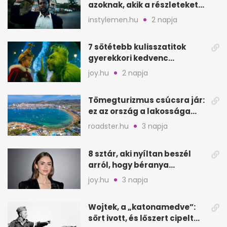
azoknak, akik a részleteket
keresik
instylemen.hu
2 napja
7 sötétebb kulisszatitok
gyerekkori kedvenc
filmjeinkről a Joy szerint
joy.hu
2 napja
Tömegturizmus csúcsra jár:
ez az ország a lakossága
kétszeresét fogadja
roadster.hu
3 napja
8 sztár, aki nyíltan beszél
arról, hogy béranya
segítette a családalapítást
joy.hu
3 napja
Wojtek, a „katonamedve”:
sört ivott, és lőszert cipelt