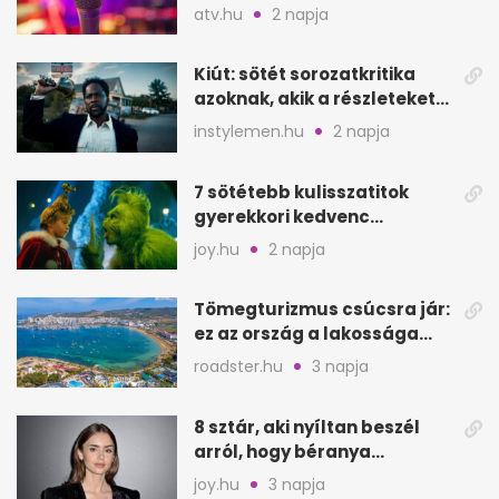
Szarajevói Filmfesztiválon
atv.hu
2 napja
Kiút: sötét sorozatkritika
azoknak, akik a részleteket
keresik
instylemen.hu
2 napja
7 sötétebb kulisszatitok
gyerekkori kedvenc
filmjeinkről a Joy szerint
joy.hu
2 napja
Tömegturizmus csúcsra jár:
ez az ország a lakossága
kétszeresét fogadja
roadster.hu
3 napja
8 sztár, aki nyíltan beszél
arról, hogy béranya
segítette a családalapítást
joy.hu
3 napja