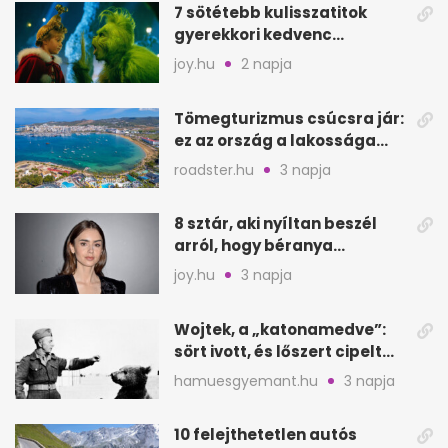
7 sötétebb kulisszatitok
gyerekkori kedvenc
filmjeinkről a Joy szerint
joy.hu
2 napja
Tömegturizmus csúcsra jár:
ez az ország a lakossága
kétszeresét fogadja
roadster.hu
3 napja
8 sztár, aki nyíltan beszél
arról, hogy béranya
segítette a családalapítást
joy.hu
3 napja
Wojtek, a „katonamedve”:
sört ivott, és lőszert cipelt
Monte Cassinónál
hamuesgyemant.hu
3 napja
10 felejthetetlen autós