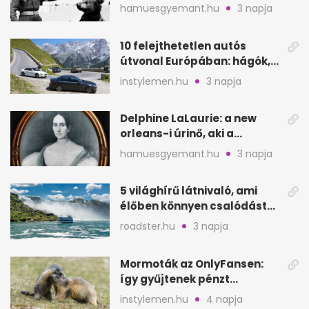
Monte Cassinónál
hamuesgyemant.hu
3 napja
10 felejthetetlen autós
útvonal Európában: hágók,
partok, fjordok
instylemen.hu
3 napja
Delphine LaLaurie: a new
orleans-i úrinő, aki a
padláson kínzott
hamuesgyemant.hu
3 napja
5 világhírű látnivaló, ami
élőben könnyen csalódást
okozhat
roadster.hu
3 napja
Mormoták az OnlyFansen:
így gyűjtenek pénzt
amerikai kutatók
instylemen.hu
4 napja