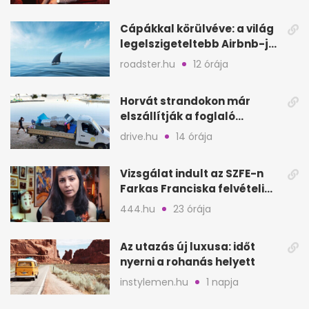
Cápákkal körülvéve: a világ
legelszigeteltebb Airbnb-je
a nyílt tengeren
roadster.hu
12 órája
Horvát strandokon már
elszállítják a foglaló
törölközőket is
drive.hu
14 órája
Vizsgálat indult az SZFE-n
Farkas Franciska felvételi
videója után
444.hu
23 órája
Az utazás új luxusa: időt
nyerni a rohanás helyett
instylemen.hu
1 napja