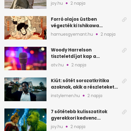
mutat, mint Homérosz
joy.hu
2 napja
Forró olajos üstben
végezték ki Ishikawa
Goemont, Japán Robin
hamuesgyemant.hu
2 napja
Hoodját
Woody Harrelson
tiszteletdíjat kap a
Szarajevói Filmfesztiválon
atv.hu
2 napja
Kiút: sötét sorozatkritika
azoknak, akik a részleteket
keresik
instylemen.hu
2 napja
7 sötétebb kulisszatitok
gyerekkori kedvenc
filmjeinkről a Joy szerint
joy.hu
2 napja