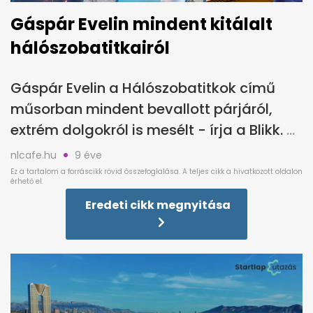
Gáspár Evelin mindent kitálalt
hálószobatitkairól
Gáspár Evelin a Hálószobatitkok című
műsorban mindent bevallott párjáról,
extrém dolgokról is mesélt - írja a Blikk.
nlcafe.hu
9 éve
Eredeti cikk megnyitása