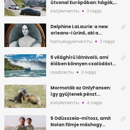
útvonal Európában: hágók,
partok, fjordok
instylemen.hu
3 napja
Delphine LaLaurie: a new
orleans-i úrinő, aki a
padláson kínzott
hamuesgyemant.hu
3 napja
5 világhírű látnivaló, ami
élőben könnyen csalódást
okozhat
roadster.hu
3 napja
Mormoták az OnlyFansen:
így gyűjtenek pénzt
amerikai kutatók
instylemen.hu
4 napja
5 Odüsszeia-mítosz, amit
Nolan filmje máshogy