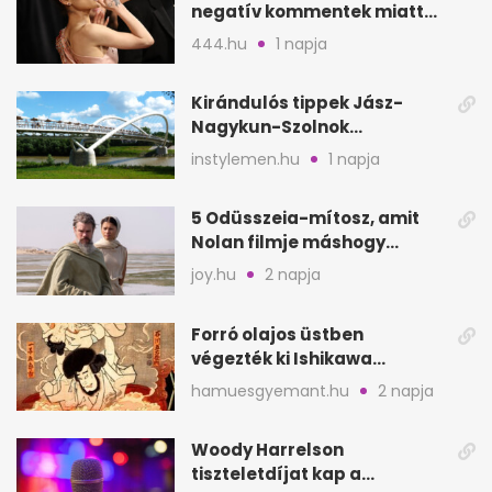
negatív kommentek miatt
vonul vissza
444.hu
1 napja
Kirándulós tippek Jász-
Nagykun-Szolnok
megyében: 6 kihagyhatatlan
instylemen.hu
1 napja
hely
5 Odüsszeia-mítosz, amit
Nolan filmje máshogy
mutat, mint Homérosz
joy.hu
2 napja
Forró olajos üstben
végezték ki Ishikawa
Goemont, Japán Robin
hamuesgyemant.hu
2 napja
Hoodját
Woody Harrelson
tiszteletdíjat kap a