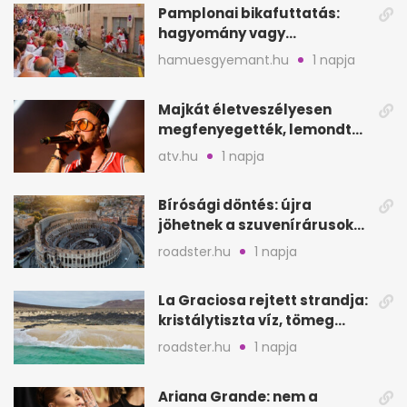
Pamplonai bikafuttatás:
hagyomány vagy
értelmetlen vérontás?
hamuesgyemant.hu
1 napja
Majkát életveszélyesen
megfenyegették, lemondta
a sepsiszentgyörgyi
atv.hu
1 napja
koncertet
Bírósági döntés: újra
jöhetnek a szuvenírárusok
Európa ikonikus helyére
roadster.hu
1 napja
La Graciosa rejtett strandja:
kristálytiszta víz, tömeg
nélkül
roadster.hu
1 napja
Ariana Grande: nem a