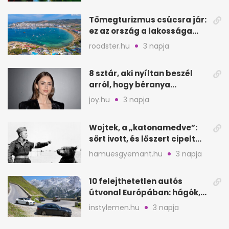
Tömegturizmus csúcsra jár:
ez az ország a lakossága
kétszeresét fogadja
roadster.hu
3 napja
8 sztár, aki nyíltan beszél
arról, hogy béranya
segítette a családalapítást
joy.hu
3 napja
Wojtek, a „katonamedve”:
sört ivott, és lőszert cipelt
Monte Cassinónál
hamuesgyemant.hu
3 napja
10 felejthetetlen autós
útvonal Európában: hágók,
partok, fjordok
instylemen.hu
3 napja