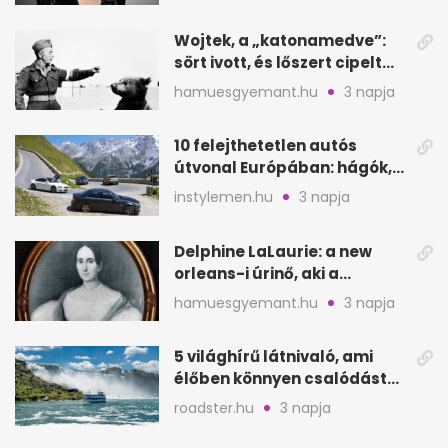
Wojtek, a „katonamedve”:
sört ivott, és lőszert cipelt
Monte Cassinónál
hamuesgyemant.hu
3 napja
10 felejthetetlen autós
útvonal Európában: hágók,
partok, fjordok
instylemen.hu
3 napja
Delphine LaLaurie: a new
orleans-i úrinő, aki a
padláson kínzott
hamuesgyemant.hu
3 napja
5 világhírű látnivaló, ami
élőben könnyen csalódást
okozhat
roadster.hu
3 napja