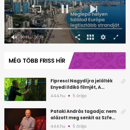
00:02
00:59
0
seconds
of
MÉG TÖBB FRISS HÍR
59
seconds
Fipresci Nagydíjra jelölték
Enyedi Ildikó filmjét, A
Csendes barátot
444.hu
5 órája
Pataki András tagadja: nem
alázott meg senkit az Szfe
felvételijén
444.hu
5 órája