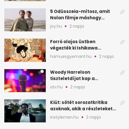
5 Odüsszeia-mítosz, amit
Nolan filmje máshogy
mutat, mint Homérosz
joy.hu
2 napja
Forró olajos üstben
végezték ki Ishikawa
Goemont, Japán Robin
hamuesgyemant.hu
2 napja
Hoodját
Woody Harrelson
tiszteletdíjat kap a
Szarajevói Filmfesztiválon
atv.hu
2 napja
Kiút: sötét sorozatkritika
azoknak, akik a részleteket
keresik
instylemen.hu
2 napja