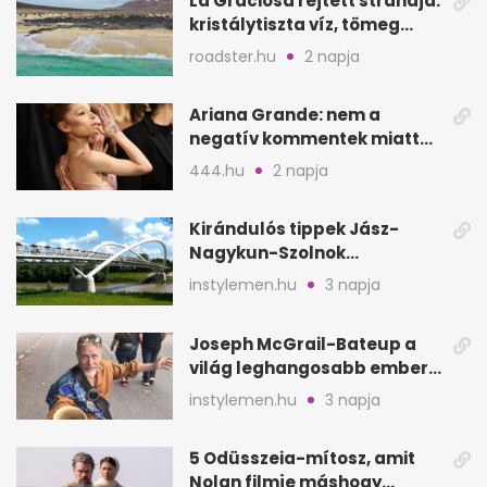
La Graciosa rejtett strandja:
kristálytiszta víz, tömeg
nélkül
roadster.hu
2 napja
Ariana Grande: nem a
negatív kommentek miatt
vonul vissza
444.hu
2 napja
Kirándulós tippek Jász-
Nagykun-Szolnok
megyében: 6 kihagyhatatlan
instylemen.hu
3 napja
hely
Joseph McGrail-Bateup a
világ leghangosabb embere
lett Ausztráliából
instylemen.hu
3 napja
5 Odüsszeia-mítosz, amit
Nolan filmje máshogy