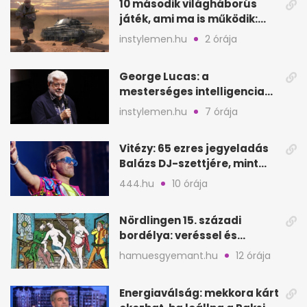
10 második világháborús
játék, ami ma is működik:
hangulat és játékmenet
instylemen.hu
2 órája
George Lucas: a
mesterséges intelligencia
lehet Hollywood következő
instylemen.hu
7 órája
lépése
Vitézy: 65 ezres jegyeladás
Balázs DJ-szettjére, mint
Puskás teltház metró nélkül
444.hu
10 órája
Nördlingen 15. századi
bordélya: veréssel és
éheztetéssel tartották
hamuesgyemant.hu
12 órája
fogva a nőket
Energiaválság: mekkora kárt