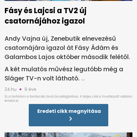
Fásy és Lajcsi a TV2 új
csatornájához igazol
Andy Vajna új, Zenebutik elnevezésű
csatornájára igazol át Fásy Ádám és
Galambos Lajos október második felétől.
A két mulatós művész legutóbb még a
Sláger TV-n volt látható.
24.hu
9 éve
Eredeti cikk megnyitása