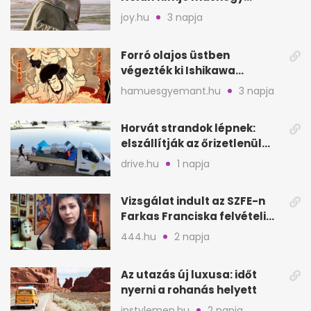
mutat, mint Homérosz
joy.hu
3 napja
Forró olajos üstben
végezték ki Ishikawa
Goemont, Japán Robin
hamuesgyemant.hu
3 napja
Hoodját
Horvát strandok lépnek:
elszállítják az őrizetlenül
hagyott törölközőket
drive.hu
1 napja
Vizsgálat indult az SZFE-n
Farkas Franciska felvételi
videója után
444.hu
2 napja
Az utazás új luxusa: időt
nyerni a rohanás helyett
instylemen.hu
2 napja