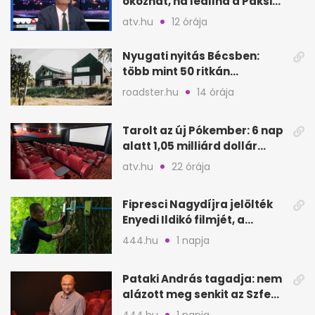
okozhat, ha leállna a Paksi
Atomerőmű?
atv.hu
12 órája
Nyugati nyitás Bécsben:
több mint 50 ritkán
látogatható épület
roadster.hu
14 órája
megnyílik
Tarolt az új Pókember: 6 nap
alatt 1,05 milliárd dollár
bevétel
atv.hu
22 órája
Fipresci Nagydíjra jelölték
Enyedi Ildikó filmjét, a
Csendes barátot
444.hu
1 napja
Pataki András tagadja: nem
alázott meg senkit az Szfe
felvételijén
444.hu
1 napja