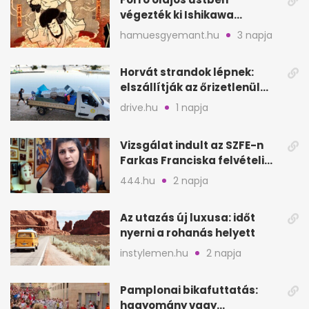
végezték ki Ishikawa
Goemont, Japán Robin
hamuesgyemant.hu
3 napja
Hoodját
Horvát strandok lépnek:
elszállítják az őrizetlenül
hagyott törölközőket
drive.hu
1 napja
Vizsgálat indult az SZFE-n
Farkas Franciska felvételi
videója után
444.hu
2 napja
Az utazás új luxusa: időt
nyerni a rohanás helyett
instylemen.hu
2 napja
Pamplonai bikafuttatás:
hagyomány vagy