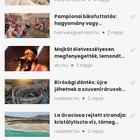
Pamplonai bikafuttatás:
hagyomány vagy
értelmetlen vérontás?
hamuesgyemant.hu
2 napja
Majkát életveszélyesen
megfenyegették, lemondta
a sepsiszentgyörgyi
atv.hu
2 napja
koncertet
Bírósági döntés: újra
jöhetnek a szuvenírárusok
Európa ikonikus helyére
roadster.hu
2 napja
La Graciosa rejtett strandja:
kristálytiszta víz, tömeg
nélkül
roadster.hu
2 napja