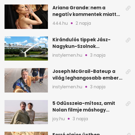
Ariana Grande: nem a
negatív kommentek miatt
vonul vissza
444.hu
2 napja
Kirándulós tippek Jász-
Nagykun-Szolnok
megyében: 6 kihagyhatatlan
instylemen.hu
3 napja
hely
Joseph McGrail-Bateup a
világ leghangosabb embere
lett Ausztráliából
instylemen.hu
3 napja
5 Odüsszeia-mítosz, amit
Nolan filmje máshogy
mutat, mint Homérosz
joy.hu
3 napja
Forró olajos üstben