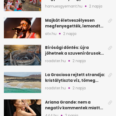
értelmetlen vérontás?
hamuesgyemant.hu
2 napja
Majkát életveszélyesen
megfenyegették, lemondta
a sepsiszentgyörgyi
atv.hu
2 napja
koncertet
Bírósági döntés: újra
jöhetnek a szuvenírárusok
Európa ikonikus helyére
roadster.hu
2 napja
La Graciosa rejtett strandja:
kristálytiszta víz, tömeg
nélkül
roadster.hu
2 napja
Ariana Grande: nem a
negatív kommentek miatt
vonul vissza
444.hu
2 napja