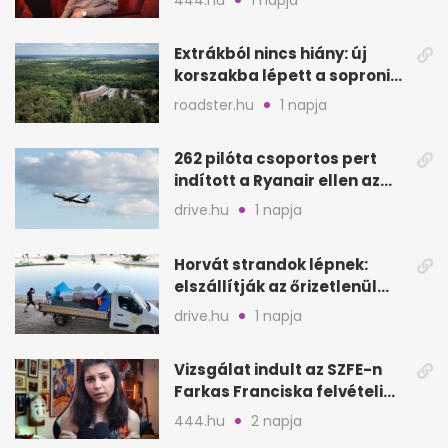
Extrákból nincs hiány: új
korszakba lépett a soproni
Fagus Hotel
roadster.hu
1 napja
262 pilóta csoportos pert
indított a Ryanair ellen az
Egyesült Királyságban
drive.hu
1 napja
Horvát strandok lépnek:
elszállítják az őrizetlenül
hagyott törölközőket
drive.hu
1 napja
Vizsgálat indult az SZFE-n
Farkas Franciska felvételi
videója után
444.hu
2 napja