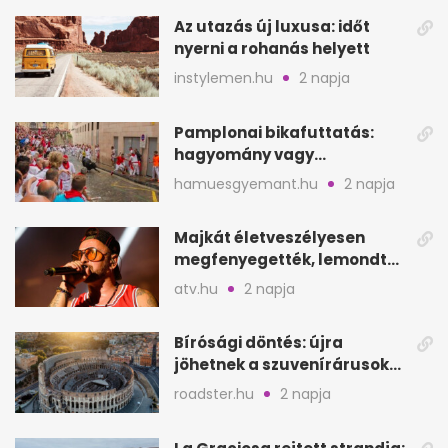
Az utazás új luxusa: időt
nyerni a rohanás helyett
instylemen.hu
2 napja
Pamplonai bikafuttatás:
hagyomány vagy
értelmetlen vérontás?
hamuesgyemant.hu
2 napja
Majkát életveszélyesen
megfenyegették, lemondta
a sepsiszentgyörgyi
atv.hu
2 napja
koncertet
Bírósági döntés: újra
jöhetnek a szuvenírárusok
Európa ikonikus helyére
roadster.hu
2 napja