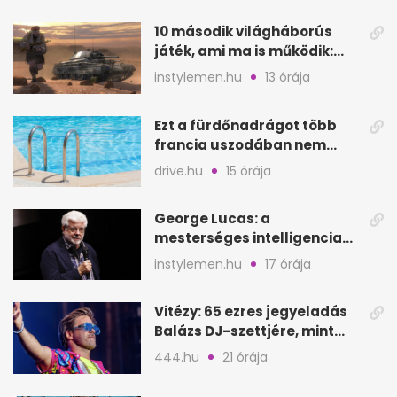
10 második világháborús
játék, ami ma is működik:
hangulat és játékmenet
instylemen.hu
13 órája
Ezt a fürdőnadrágot több
francia uszodában nem
fogadják el
drive.hu
15 órája
George Lucas: a
mesterséges intelligencia
lehet Hollywood következő
instylemen.hu
17 órája
lépése
Vitézy: 65 ezres jegyeladás
Balázs DJ-szettjére, mint
metró nélküli Puskás-meccs
444.hu
21 órája