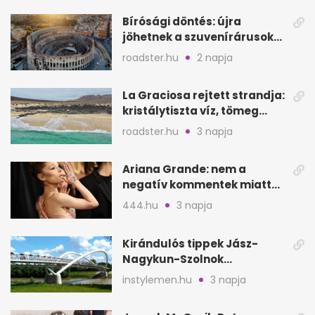
Bírósági döntés: újra
jöhetnek a szuvenírárusok
Európa ikonikus helyére
roadster.hu
2 napja
La Graciosa rejtett strandja:
kristálytiszta víz, tömeg
nélkül
roadster.hu
3 napja
Ariana Grande: nem a
negatív kommentek miatt
vonul vissza
444.hu
3 napja
Kirándulós tippek Jász-
Nagykun-Szolnok
megyében: 6 kihagyhatatlan
instylemen.hu
3 napja
hely