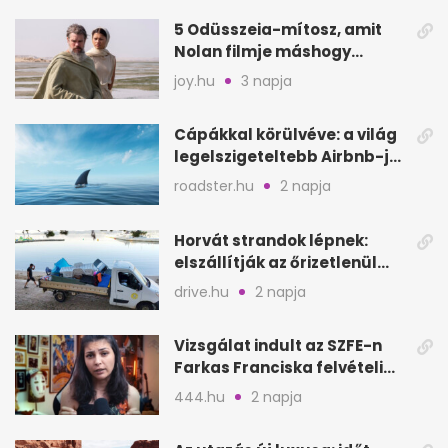
5 Odüsszeia-mítosz, amit
Nolan filmje máshogy
mutat, mint Homérosz
joy.hu
3 napja
Cápákkal körülvéve: a világ
legelszigeteltebb Airbnb-je
a nyílt tengeren
roadster.hu
2 napja
Horvát strandok lépnek:
elszállítják az őrizetlenül
hagyott törölközőket
drive.hu
2 napja
Vizsgálat indult az SZFE-n
Farkas Franciska felvételi
videója után
444.hu
2 napja