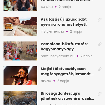
videója után
444.hu
2 napja
Az utazás új luxusa: időt
nyerni a rohanás helyett
instylemen.hu
2 napja
Pamplonai bikafuttatás:
hagyomány vagy
értelmetlen vérontás?
hamuesgyemant.hu
2 napja
Majkát életveszélyesen
megfenyegették, lemondta
a sepsiszentgyörgyi
atv.hu
2 napja
koncertet
Bírósági döntés: újra
jöhetnek a szuvenírárusok
Európa ikonikus helyére