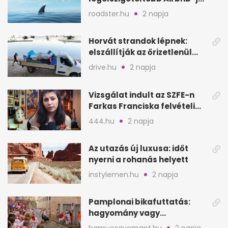
a nyílt tengeren
roadster.hu
2 napja
Horvát strandok lépnek:
elszállítják az őrizetlenül
hagyott törölközőket
drive.hu
2 napja
Vizsgálat indult az SZFE-n
Farkas Franciska felvételi
videója után
444.hu
2 napja
Az utazás új luxusa: időt
nyerni a rohanás helyett
instylemen.hu
2 napja
Pamplonai bikafuttatás:
hagyomány vagy
értelmetlen vérontás?