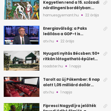
Kegyetlen rend a 15. századi
nördlingeni bordélyban:
verés, éheztetés
hamuesgyemant.hu
22 órája
Energiaválság: a Paks
leállása a GDP-t is
megütheti, int az
atv.hu
22 órája
Oeconomus
Nyugati nyitás Bécsben: 50+
ritkán látogatható épület
nyílik meg
roadster.hu
1 napja
Tarolt az új Pókember: 6 nap
alatt 1,05 milliárd dollár
bevétel
atv.hu
1 napja
Fipresci Nagydíjra jelölték