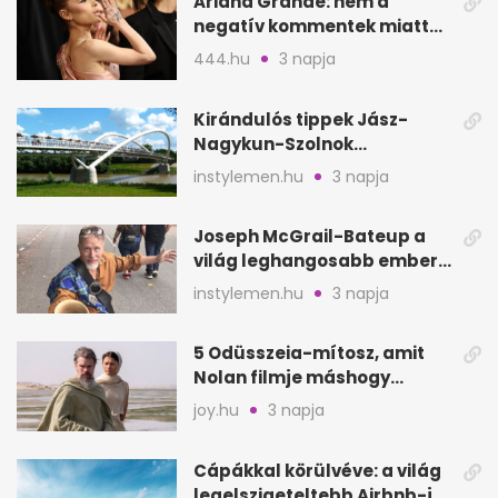
Ariana Grande: nem a
negatív kommentek miatt
vonul vissza
444.hu
3 napja
Kirándulós tippek Jász-
Nagykun-Szolnok
megyében: 6 kihagyhatatlan
instylemen.hu
3 napja
hely
Joseph McGrail-Bateup a
világ leghangosabb embere
lett Ausztráliából
instylemen.hu
3 napja
5 Odüsszeia-mítosz, amit
Nolan filmje máshogy
mutat, mint Homérosz
joy.hu
3 napja
Cápákkal körülvéve: a világ
legelszigeteltebb Airbnb-je