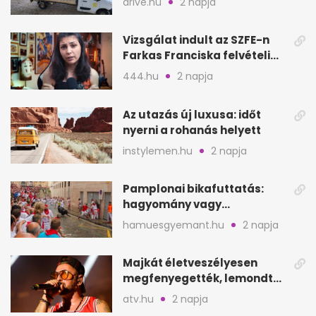
drive.hu
2 napja
Vizsgálat indult az SZFE-n
Farkas Franciska felvételi
videója után
444.hu
2 napja
Az utazás új luxusa: időt
nyerni a rohanás helyett
instylemen.hu
2 napja
Pamplonai bikafuttatás:
hagyomány vagy
értelmetlen vérontás?
hamuesgyemant.hu
2 napja
Majkát életveszélyesen
megfenyegették, lemondta
a sepsiszentgyörgyi
atv.hu
2 napja
koncertet