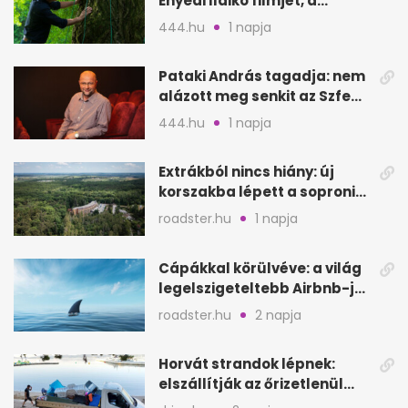
Enyedi Ildikó filmjét, a
Csendes barátot
444.hu
1 napja
Pataki András tagadja: nem
alázott meg senkit az Szfe
felvételijén
444.hu
1 napja
Extrákból nincs hiány: új
korszakba lépett a soproni
Fagus Hotel
roadster.hu
1 napja
Cápákkal körülvéve: a világ
legelszigeteltebb Airbnb-je
a nyílt tengeren
roadster.hu
2 napja
Horvát strandok lépnek:
elszállítják az őrizetlenül
hagyott törölközőket