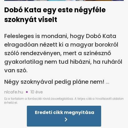
Dobó Kata egy este négyféle
szoknyát viselt
Felesleges is mondani, hogy Dobó Kata
elragadóan nézett ki a magyar borokról
szóló rendezvényen, mert a színésznő
gyakorlatilag nem tud hibázni, ha ruháról
van szó.
Négy szoknyával pedig pláne nem!
nlcafe.hu
10 éve
Eredeti cikk megnyitása