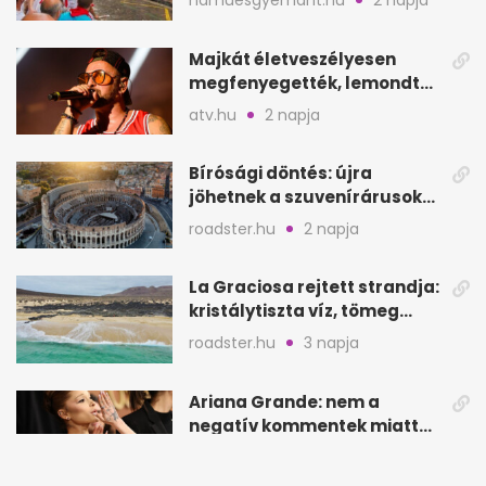
hamuesgyemant.hu
2 napja
Majkát életveszélyesen
megfenyegették, lemondta
a sepsiszentgyörgyi
atv.hu
2 napja
koncertet
Bírósági döntés: újra
jöhetnek a szuvenírárusok
Európa ikonikus helyére
roadster.hu
2 napja
La Graciosa rejtett strandja:
kristálytiszta víz, tömeg
nélkül
roadster.hu
3 napja
Ariana Grande: nem a
negatív kommentek miatt
vonul vissza
444.hu
3 napja