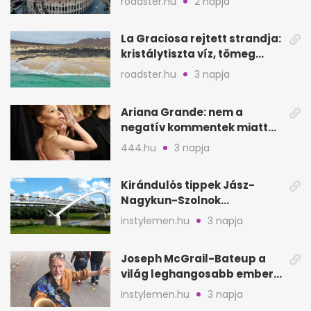
roadster.hu
2 napja
La Graciosa rejtett strandja:
kristálytiszta víz, tömeg
nélkül
roadster.hu
3 napja
Ariana Grande: nem a
negatív kommentek miatt
vonul vissza
444.hu
3 napja
Kirándulós tippek Jász-
Nagykun-Szolnok
megyében: 6 kihagyhatatlan
instylemen.hu
3 napja
hely
Joseph McGrail-Bateup a
világ leghangosabb embere
lett Ausztráliából
instylemen.hu
3 napja