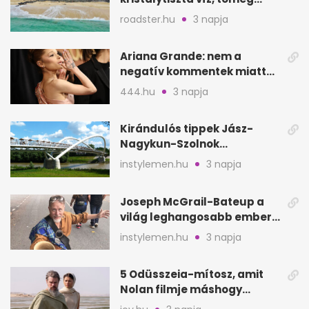
nélkül
roadster.hu
3 napja
Ariana Grande: nem a
negatív kommentek miatt
vonul vissza
444.hu
3 napja
Kirándulós tippek Jász-
Nagykun-Szolnok
megyében: 6 kihagyhatatlan
instylemen.hu
3 napja
hely
Joseph McGrail-Bateup a
világ leghangosabb embere
lett Ausztráliából
instylemen.hu
3 napja
5 Odüsszeia-mítosz, amit
Nolan filmje máshogy
mutat, mint Homérosz