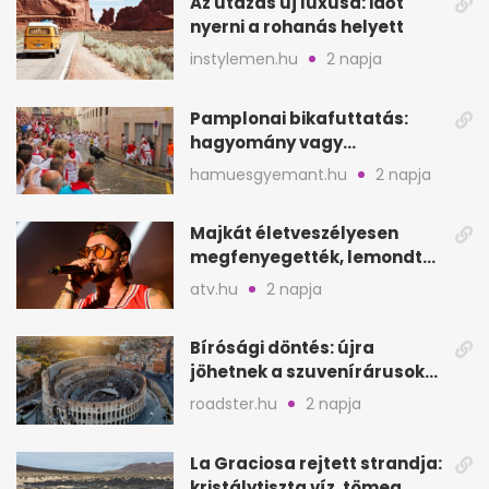
Az utazás új luxusa: időt
nyerni a rohanás helyett
instylemen.hu
2 napja
Pamplonai bikafuttatás:
hagyomány vagy
értelmetlen vérontás?
hamuesgyemant.hu
2 napja
Majkát életveszélyesen
megfenyegették, lemondta
a sepsiszentgyörgyi
atv.hu
2 napja
koncertet
Bírósági döntés: újra
jöhetnek a szuvenírárusok
Európa ikonikus helyére
roadster.hu
2 napja
La Graciosa rejtett strandja:
kristálytiszta víz, tömeg