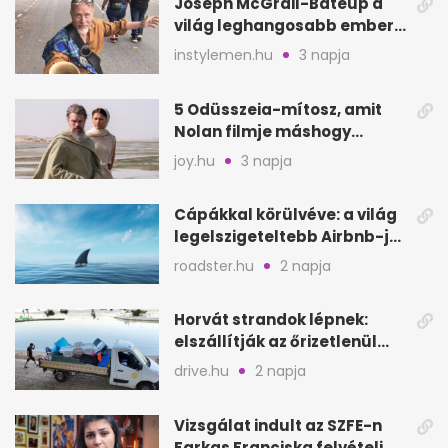
Joseph McGrail-Bateup a
világ leghangosabb embere
lett Ausztráliából
instylemen.hu
3 napja
5 Odüsszeia-mítosz, amit
Nolan filmje máshogy
mutat, mint Homérosz
joy.hu
3 napja
Cápákkal körülvéve: a világ
legelszigeteltebb Airbnb-je
a nyílt tengeren
roadster.hu
2 napja
Horvát strandok lépnek:
elszállítják az őrizetlenül
hagyott törölközőket
drive.hu
2 napja
Vizsgálat indult az SZFE-n
Farkas Franciska felvételi