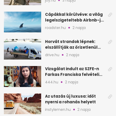
joy.hu
3 napja
Cápákkal körülvéve: a világ
legelszigeteltebb Airbnb-je
a nyílt tengeren
roadster.hu
2 napja
Horvát strandok lépnek:
elszállítják az őrizetlenül
hagyott törölközőket
drive.hu
2 napja
Vizsgálat indult az SZFE-n
Farkas Franciska felvételi
videója után
444.hu
2 napja
Az utazás új luxusa: időt
nyerni a rohanás helyett
instylemen.hu
2 napja