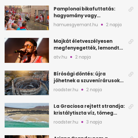
Pamplonai bikafuttatás:
hagyomány vagy
értelmetlen vérontás?
hamuesgyemant.hu
2 napja
Majkát életveszélyesen
megfenyegették, lemondta
a sepsiszentgyörgyi
atv.hu
2 napja
koncertet
Bírósági döntés: újra
jöhetnek a szuvenírárusok
Európa ikonikus helyére
roadster.hu
2 napja
La Graciosa rejtett strandja:
kristálytiszta víz, tömeg
nélkül
roadster.hu
3 napja