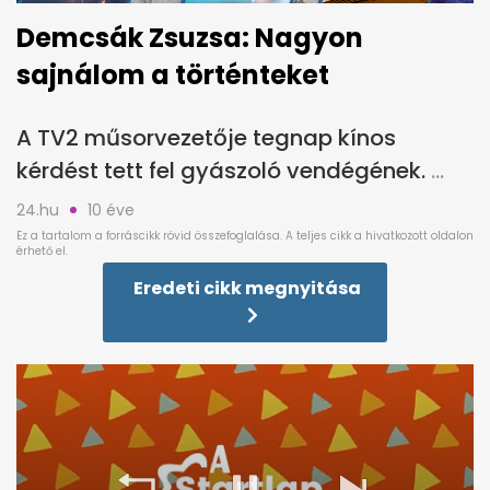
Demcsák Zsuzsa: Nagyon
sajnálom a történteket
A TV2 műsorvezetője tegnap kínos
kérdést tett fel gyászoló vendégének.
24.hu
10 éve
Eredeti cikk megnyitása