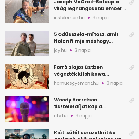
Joseph McGrail-Bateup a
világ leghangosabb embere
lett Ausztráliából
instylemen.hu
3 napja
5 Odüsszeia-mítosz, amit
Nolan filmje máshogy
mutat, mint Homérosz
joy.hu
3 napja
Forró olajos üstben
végezték ki Ishikawa
Goemont, Japán Robin
hamuesgyemant.hu
3 napja
Hoodját
Woody Harrelson
tiszteletdíjat kap a
Szarajevói Filmfesztiválon
atv.hu
3 napja
Kiút: sötét sorozatkritika