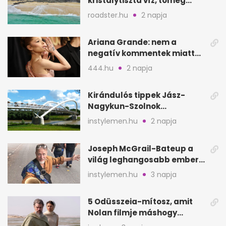
kristálytiszta víz, tömeg
nélkül
roadster.hu
2 napja
Ariana Grande: nem a
negatív kommentek miatt
vonul vissza
444.hu
2 napja
Kirándulós tippek Jász-
Nagykun-Szolnok
megyében: 6 kihagyhatatlan
instylemen.hu
2 napja
hely
Joseph McGrail-Bateup a
világ leghangosabb embere
lett Ausztráliából
instylemen.hu
3 napja
5 Odüsszeia-mítosz, amit
Nolan filmje máshogy
mutat, mint Homérosz