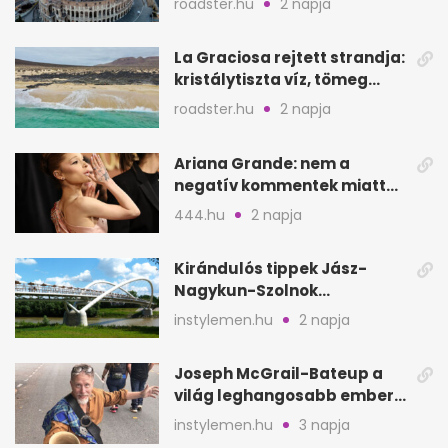
roadster.hu
2 napja
La Graciosa rejtett strandja:
kristálytiszta víz, tömeg
nélkül
roadster.hu
2 napja
Ariana Grande: nem a
negatív kommentek miatt
vonul vissza
444.hu
2 napja
Kirándulós tippek Jász-
Nagykun-Szolnok
megyében: 6 kihagyhatatlan
instylemen.hu
2 napja
hely
Joseph McGrail-Bateup a
világ leghangosabb embere
lett Ausztráliából
instylemen.hu
3 napja