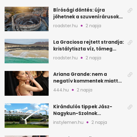
Bírósági döntés: újra
jöhetnek a szuvenírárusok
Európa ikonikus helyére
roadster.hu
2 napja
La Graciosa rejtett strandja:
kristálytiszta víz, tömeg
nélkül
roadster.hu
2 napja
Ariana Grande: nem a
negatív kommentek miatt
vonul vissza
444.hu
2 napja
Kirándulós tippek Jász-
Nagykun-Szolnok
megyében: 6 kihagyhatatlan
instylemen.hu
2 napja
hely