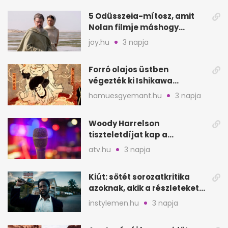
5 Odüsszeia-mítosz, amit
Nolan filmje máshogy
mutat, mint Homérosz
joy.hu
3 napja
Forró olajos üstben
végezték ki Ishikawa
Goemont, Japán Robin
hamuesgyemant.hu
3 napja
Hoodját
Woody Harrelson
tiszteletdíjat kap a
Szarajevói Filmfesztiválon
atv.hu
3 napja
Kiút: sötét sorozatkritika
azoknak, akik a részleteket
keresik
instylemen.hu
3 napja