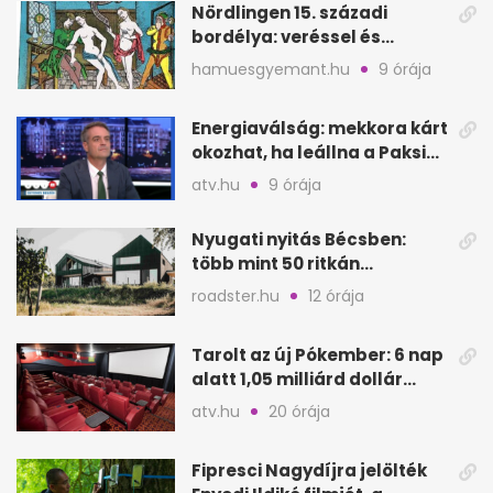
Nördlingen 15. századi
bordélya: veréssel és
éheztetéssel tartották
hamuesgyemant.hu
9 órája
fogva a nőket
Energiaválság: mekkora kárt
okozhat, ha leállna a Paksi
Atomerőmű?
atv.hu
9 órája
Nyugati nyitás Bécsben:
több mint 50 ritkán
látogatható épület
roadster.hu
12 órája
megnyílik
Tarolt az új Pókember: 6 nap
alatt 1,05 milliárd dollár
bevétel
atv.hu
20 órája
Fipresci Nagydíjra jelölték