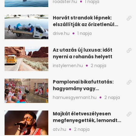
roadster.hu
1 napja
Horvát strandok lépnek:
elszállítják az őrizetlenül
hagyott törölközőket
drive.hu
1 napja
Az utazás új luxusa: időt
nyerni a rohanás helyett
instylemen.hu
2 napja
Pamplonai bikafuttatás:
hagyomány vagy
értelmetlen vérontás?
hamuesgyemant.hu
2 napja
Majkát életveszélyesen
megfenyegették, lemondta
a sepsiszentgyörgyi
atv.hu
2 napja
koncertet