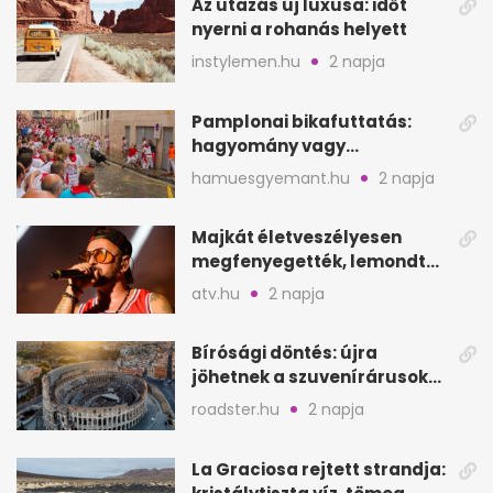
Az utazás új luxusa: időt
nyerni a rohanás helyett
instylemen.hu
2 napja
Pamplonai bikafuttatás:
hagyomány vagy
értelmetlen vérontás?
hamuesgyemant.hu
2 napja
Majkát életveszélyesen
megfenyegették, lemondta
a sepsiszentgyörgyi
atv.hu
2 napja
koncertet
Bírósági döntés: újra
jöhetnek a szuvenírárusok
Európa ikonikus helyére
roadster.hu
2 napja
La Graciosa rejtett strandja: