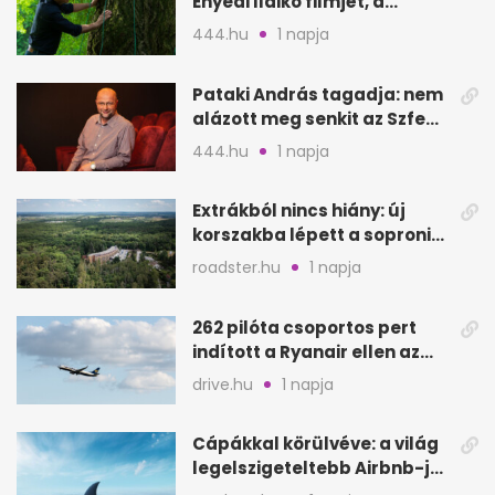
Enyedi Ildikó filmjét, a
Csendes barátot
444.hu
1 napja
Pataki András tagadja: nem
alázott meg senkit az Szfe
felvételijén
444.hu
1 napja
Extrákból nincs hiány: új
korszakba lépett a soproni
Fagus Hotel
roadster.hu
1 napja
262 pilóta csoportos pert
indított a Ryanair ellen az
Egyesült Királyságban
drive.hu
1 napja
Cápákkal körülvéve: a világ
legelszigeteltebb Airbnb-je
a nyílt tengeren