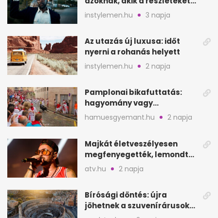
azoknak, akik a részleteket
keresik
instylemen.hu
3 napja
Az utazás új luxusa: időt
nyerni a rohanás helyett
instylemen.hu
2 napja
Pamplonai bikafuttatás:
hagyomány vagy
értelmetlen vérontás?
hamuesgyemant.hu
2 napja
Majkát életveszélyesen
megfenyegették, lemondta
a sepsiszentgyörgyi
atv.hu
2 napja
koncertet
Bírósági döntés: újra
jöhetnek a szuvenírárusok
Európa ikonikus helyére