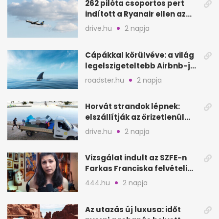
262 pilóta csoportos pert
indított a Ryanair ellen az
Egyesült Királyságban
drive.hu
2 napja
Cápákkal körülvéve: a világ
legelszigeteltebb Airbnb-je
a nyílt tengeren
roadster.hu
2 napja
Horvát strandok lépnek:
elszállítják az őrizetlenül
hagyott törölközőket
drive.hu
2 napja
Vizsgálat indult az SZFE-n
Farkas Franciska felvételi
videója után
444.hu
2 napja
Az utazás új luxusa: időt