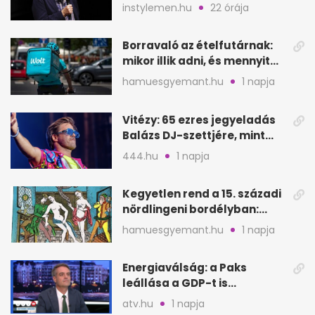
lehet Hollywood következő
instylemen.hu
22 órája
lépése
Borravaló az ételfutárnak:
mikor illik adni, és mennyit
rendeléskor?
hamuesgyemant.hu
1 napja
Vitézy: 65 ezres jegyeladás
Balázs DJ-szettjére, mint
metró nélküli Puskás-meccs
444.hu
1 napja
Kegyetlen rend a 15. századi
nördlingeni bordélyban:
verés, éheztetés
hamuesgyemant.hu
1 napja
Energiaválság: a Paks
leállása a GDP-t is
megütheti, int az
atv.hu
1 napja
Oeconomus