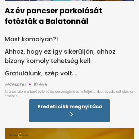
Az év pancser parkolását
fotózták a Balatonnál
Most komolyan?!
Ahhoz, hogy ez így sikerüljön, ahhoz
bizony komoly tehetség kell.
Gratulálunk, szép volt.
vezess.hu
10 éve
Eredeti cikk megnyitása