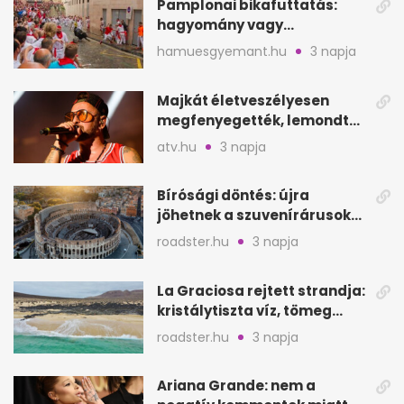
Pamplonai bikafuttatás:
hagyomány vagy
értelmetlen vérontás?
hamuesgyemant.hu
3 napja
Majkát életveszélyesen
megfenyegették, lemondta
a sepsiszentgyörgyi
atv.hu
3 napja
koncertet
Bírósági döntés: újra
jöhetnek a szuvenírárusok
Európa ikonikus helyére
roadster.hu
3 napja
La Graciosa rejtett strandja:
kristálytiszta víz, tömeg
nélkül
roadster.hu
3 napja
Ariana Grande: nem a