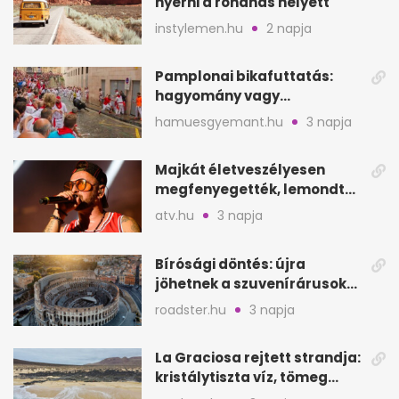
nyerni a rohanás helyett
instylemen.hu
2 napja
Pamplonai bikafuttatás:
hagyomány vagy
értelmetlen vérontás?
hamuesgyemant.hu
3 napja
Majkát életveszélyesen
megfenyegették, lemondta
a sepsiszentgyörgyi
atv.hu
3 napja
koncertet
Bírósági döntés: újra
jöhetnek a szuvenírárusok
Európa ikonikus helyére
roadster.hu
3 napja
La Graciosa rejtett strandja:
kristálytiszta víz, tömeg
nélkül