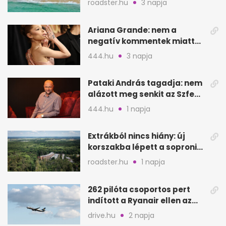
roadster.hu
3 napja
Ariana Grande: nem a
negatív kommentek miatt
vonul vissza
444.hu
3 napja
Pataki András tagadja: nem
alázott meg senkit az Szfe
felvételijén
444.hu
1 napja
Extrákból nincs hiány: új
korszakba lépett a soproni
Fagus Hotel
roadster.hu
1 napja
262 pilóta csoportos pert
indított a Ryanair ellen az
Egyesült Királyságban
drive.hu
2 napja