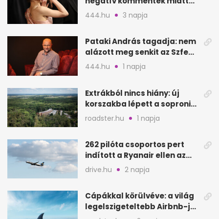
negatív kommentek miatt
vonul vissza
444.hu
3 napja
Pataki András tagadja: nem
alázott meg senkit az Szfe
felvételijén
444.hu
1 napja
Extrákból nincs hiány: új
korszakba lépett a soproni
Fagus Hotel
roadster.hu
1 napja
262 pilóta csoportos pert
indított a Ryanair ellen az
Egyesült Királyságban
drive.hu
2 napja
Cápákkal körülvéve: a világ
legelszigeteltebb Airbnb-je
a nyílt tengeren