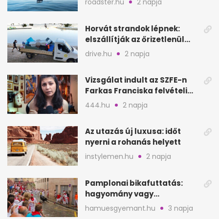
roadster.hu
2 napja
Horvát strandok lépnek:
elszállítják az őrizetlenül
hagyott törölközőket
drive.hu
2 napja
Vizsgálat indult az SZFE-n
Farkas Franciska felvételi
videója után
444.hu
2 napja
Az utazás új luxusa: időt
nyerni a rohanás helyett
instylemen.hu
2 napja
Pamplonai bikafuttatás:
hagyomány vagy
értelmetlen vérontás?
hamuesgyemant.hu
3 napja