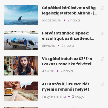
Cápákkal körülvéve: a világ
legelszigeteltebb Airbnb-je
a nyílt tengeren
roadster.hu
2 napja
Horvát strandok lépnek:
elszállítják az őrizetlenül
hagyott törölközőket
drive.hu
2 napja
Vizsgálat indult az SZFE-n
Farkas Franciska felvételi
videója után
444.hu
2 napja
Az utazás új luxusa: időt
nyerni a rohanás helyett
instylemen.hu
2 napja