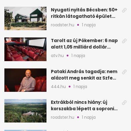
Nyugati nyitás Bécsben: 50+
ritkán látogatható épület
nyílik meg
roadster.hu
1 napja
Tarolt az új Pókember: 6 nap
alatt 1,05 milliárd dollár
bevétel
atv.hu
1 napja
Pataki András tagadja: nem
alázott meg senkit az Szfe
felvételijén
444.hu
1 napja
Extrákból nincs hiány: új
korszakba lépett a soproni
Fagus Hotel
roadster.hu
1 napja