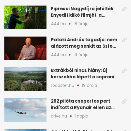
Fipresci Nagydíjra jelölték
Enyedi Ildikó filmjét, a
Csendes barátot
444.hu
18 órája
Pataki András tagadja: nem
alázott meg senkit az Szfe
felvételijén
444.hu
19 órája
Extrákból nincs hiány: új
korszakba lépett a soproni
Fagus Hotel
roadster.hu
19 órája
262 pilóta csoportos pert
indított a Ryanair ellen az
Egyesült Királyságban
drive.hu
1 napja