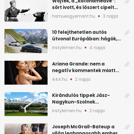
Wojtek, a „katonamedve”:
sört ivott, és lőszert cipelt
Monte Cassinónál
hamuesgyemant.hu
3 napja
10 felejthetetlen autós
útvonal Európában: hágók,
partok, fjordok
instylemen.hu
4 napja
Ariana Grande: nem a
negatív kommentek miatt
vonul vissza
444.hu
2 napja
Kirándulós tippek Jász-
Nagykun-Szolnok
megyében: 6 kihagyhatatlan
instylemen.hu
2 napja
hely
Joseph McGrail-Bateup a
világ leghangosabb embere