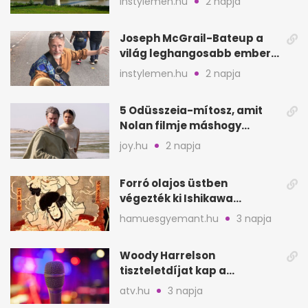
instylemen.hu
2 napja
hely
Joseph McGrail-Bateup a
világ leghangosabb embere
lett Ausztráliából
instylemen.hu
2 napja
5 Odüsszeia-mítosz, amit
Nolan filmje máshogy
mutat, mint Homérosz
joy.hu
2 napja
Forró olajos üstben
végezték ki Ishikawa
Goemont, Japán Robin
hamuesgyemant.hu
3 napja
Hoodját
Woody Harrelson
tiszteletdíjat kap a
Szarajevói Filmfesztiválon
atv.hu
3 napja