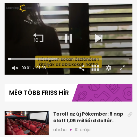
00:02
01:08
0
seconds
of
MÉG TÖBB FRISS HÍR
1
minute,
8
seconds
Tarolt az új Pókember: 6 nap
alatt 1,05 milliárd dollár
bevétel
atv.hu
10 órája