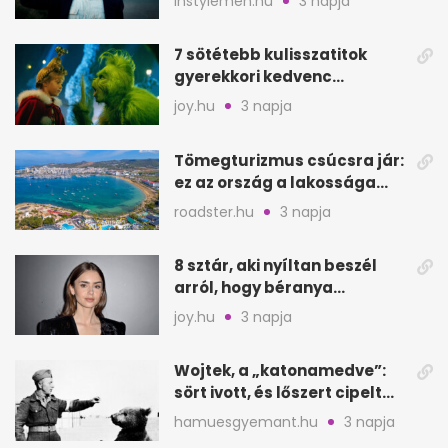
instylemen.hu
3 napja
7 sötétebb kulisszatitok
gyerekkori kedvenc
filmjeinkről a Joy szerint
joy.hu
3 napja
Tömegturizmus csúcsra jár:
ez az ország a lakossága
kétszeresét fogadja
roadster.hu
3 napja
8 sztár, aki nyíltan beszél
arról, hogy béranya
segítette a családalapítást
joy.hu
3 napja
Wojtek, a „katonamedve”:
sört ivott, és lőszert cipelt
Monte Cassinónál
hamuesgyemant.hu
3 napja