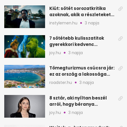
Kiút: sötét sorozatkritika
azoknak, akik a részleteket
keresik
instylemen.hu
3 napja
7 sötétebb kulisszatitok
gyerekkori kedvenc
filmjeinkről a Joy szerint
joy.hu
3 napja
Tömegturizmus csúcsra jár:
ez az ország a lakossága
kétszeresét fogadja
roadster.hu
3 napja
8 sztár, aki nyíltan beszél
arról, hogy béranya
segítette a családalapítást
joy.hu
3 napja