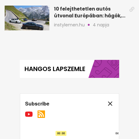
10 felejthetetlen autós
útvonal Európában: hágók,
partok, fjordok
instylemen.hu
4 napja
HANGOS LAPSZEMLE