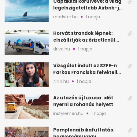
Cápákkal körülvéve: a világ
legelszigeteltebb Airbnb-je
a nyílt tengeren
roadster.hu
1 napja
Horvát strandok lépnek:
elszállítják az őrizetlenül
hagyott törölközőket
drive.hu
1 napja
Vizsgálat indult az SZFE-n
Farkas Franciska felvételi
videója után
444.hu
1 napja
Az utazás új luxusa: időt
nyerni a rohanás helyett
instylemen.hu
1 napja
Pamplonai bikafuttatás:
hagyomány vagy