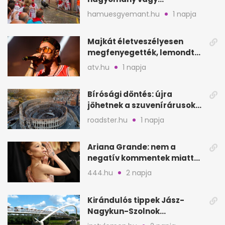
értelmetlen vérontás?
hamuesgyemant.hu
1 napja
Majkát életveszélyesen
megfenyegették, lemondta
a sepsiszentgyörgyi
atv.hu
1 napja
koncertet
Bírósági döntés: újra
jöhetnek a szuvenírárusok
Európa ikonikus helyére
roadster.hu
1 napja
Ariana Grande: nem a
negatív kommentek miatt
vonul vissza
444.hu
2 napja
Kirándulós tippek Jász-
Nagykun-Szolnok
megyében: 6 kihagyhatatlan