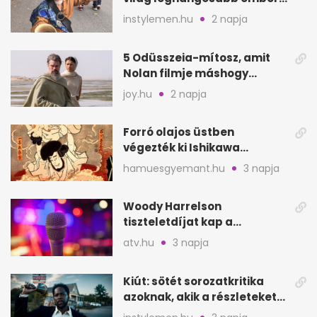
lett Ausztráliából
instylemen.hu
2 napja
5 Odüsszeia-mítosz, amit
Nolan filmje máshogy
mutat, mint Homérosz
joy.hu
2 napja
Forró olajos üstben
végezték ki Ishikawa
Goemont, Japán Robin
hamuesgyemant.hu
3 napja
Hoodját
Woody Harrelson
tiszteletdíjat kap a
Szarajevói Filmfesztiválon
atv.hu
3 napja
Kiút: sötét sorozatkritika
azoknak, akik a részleteket
keresik