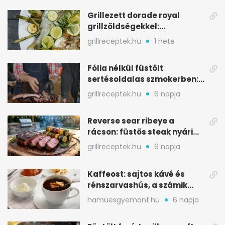
Grillezett dorade royal
grillzöldségekkel:
mediterrán ízek a rostélyról
grillreceptek.hu
1 hete
Fólia nélkül füstölt
sertésoldalas szmokerben:
ropogós bark, 6 óra
grillreceptek.hu
6 napja
Reverse sear ribeye a
rácson: füstös steak nyári
tökkebabbal
grillreceptek.hu
6 napja
Kaffeost: sajtos kávé és
rénszarvashús, a számik
melegítő itala
hamuesgyemant.hu
6 napja