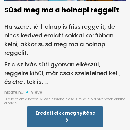
Süsd meg ma a holnapi reggelit
Ha szeretnél holnap is friss reggelit, de
nincs kedved emiatt sokkal korábban
kelni, akkor süsd meg ma a holnapi
reggelit.
Ez a szilvás süti gyorsan elkészül,
reggelre kihűl, már csak szeletelned kell,
és ehetitek is.
nlcafe.hu
9 éve
Eredeti cikk megnyitása