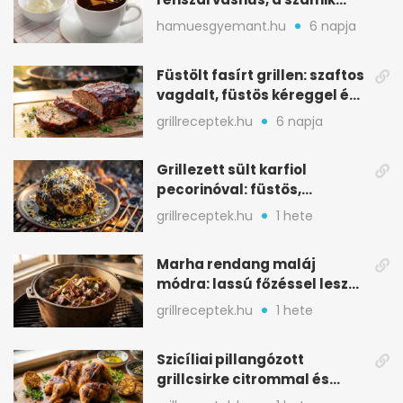
melegítő itala
hamuesgyemant.hu
6 napja
Füstölt fasírt grillen: szaftos
vagdalt, füstös kéreggel és
BBQ mázzal
grillreceptek.hu
6 napja
Grillezett sült karfiol
pecorinóval: füstös,
karamellizált nyári kedvenc
grillreceptek.hu
1 hete
Marha rendang maláj
módra: lassú főzéssel lesz
igazán szaftos
grillreceptek.hu
1 hete
Szicíliai pillangózott
grillcsirke citrommal és
oregánóval