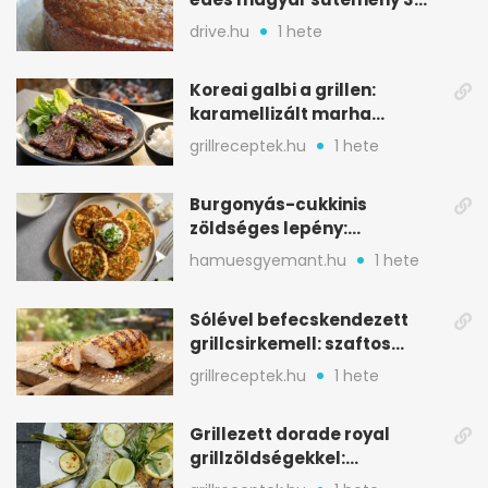
alapanyagból
drive.hu
1 hete
Koreai galbi a grillen:
karamellizált marha
rövidborda gyorsan
grillreceptek.hu
1 hete
Burgonyás-cukkinis
zöldséges lepény:
aranybarna, szaftos, hús
hamuesgyemant.hu
1 hete
nélkül is
Sólével befecskendezett
grillcsirkemell: szaftos
marad, nem szárad ki
grillreceptek.hu
1 hete
Grillezett dorade royal
grillzöldségekkel:
mediterrán ízek a rostélyról