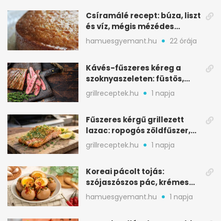
Csíramálé recept: búza, liszt
és víz, mégis mézédes
sütemény
hamuesgyemant.hu
22 órája
Kávés-fűszeres kéreg a
szoknyaszeleten: füstös,
csokoládés mélység
grillreceptek.hu
1 napja
Fűszeres kérgű grillezett
lazac: ropogós zöldfűszer,
szaftos belső
grillreceptek.hu
1 napja
Koreai pácolt tojás:
szójaszószos pác, krémes
sárgája, pár óra alatt
hamuesgyemant.hu
1 napja