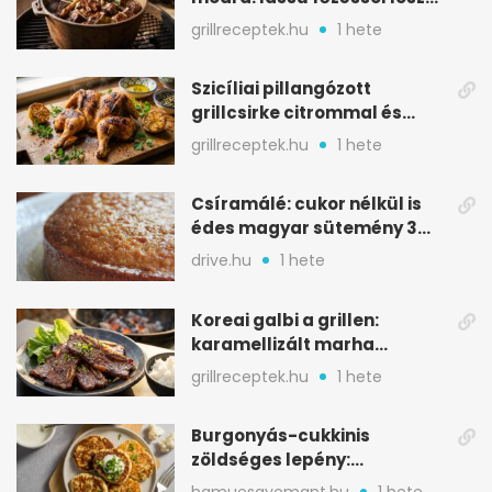
igazán szaftos
grillreceptek.hu
1 hete
Szicíliai pillangózott
grillcsirke citrommal és
oregánóval
grillreceptek.hu
1 hete
Csíramálé: cukor nélkül is
édes magyar sütemény 3
alapanyagból
drive.hu
1 hete
Koreai galbi a grillen:
karamellizált marha
rövidborda gyorsan
grillreceptek.hu
1 hete
Burgonyás-cukkinis
zöldséges lepény:
aranybarna, szaftos, hús