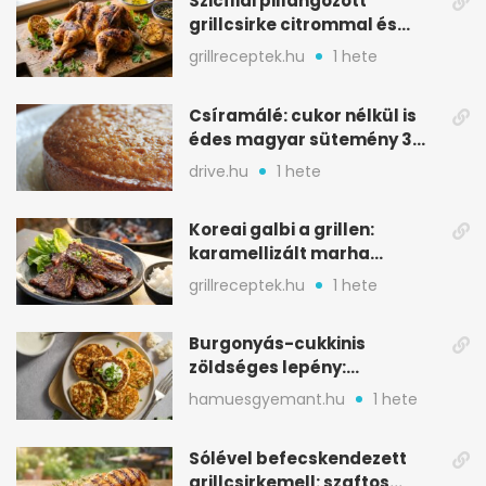
Szicíliai pillangózott
grillcsirke citrommal és
oregánóval
grillreceptek.hu
1 hete
Csíramálé: cukor nélkül is
édes magyar sütemény 3
alapanyagból
drive.hu
1 hete
Koreai galbi a grillen:
karamellizált marha
rövidborda gyorsan
grillreceptek.hu
1 hete
Burgonyás-cukkinis
zöldséges lepény:
aranybarna, szaftos, hús
hamuesgyemant.hu
1 hete
nélkül is
Sólével befecskendezett
grillcsirkemell: szaftos