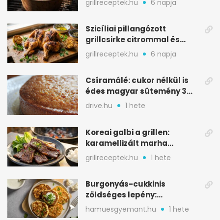
grillreceptek.hu
6 napja
Szicíliai pillangózott
grillcsirke citrommal és
oregánóval
grillreceptek.hu
6 napja
Csíramálé: cukor nélkül is
édes magyar sütemény 3
alapanyagból
drive.hu
1 hete
Koreai galbi a grillen:
karamellizált marha
rövidborda gyorsan
grillreceptek.hu
1 hete
Burgonyás-cukkinis
zöldséges lepény:
aranybarna, szaftos, hús
hamuesgyemant.hu
1 hete
nélkül is