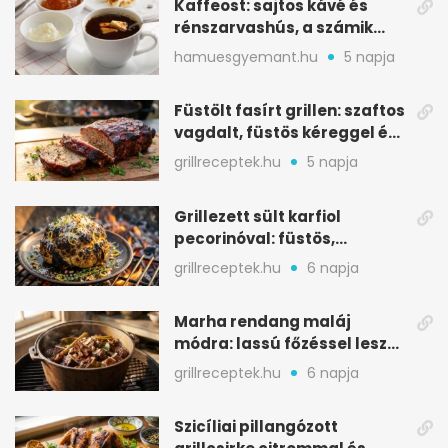
Kaffeost: sajtos kávé és
rénszarvashús, a számik
melegítő itala
hamuesgyemant.hu
5 napja
Füstölt fasírt grillen: szaftos
vagdalt, füstös kéreggel és
BBQ mázzal
grillreceptek.hu
5 napja
Grillezett sült karfiol
pecorinóval: füstös,
karamellizált nyári kedvenc
grillreceptek.hu
6 napja
Marha rendang maláj
módra: lassú főzéssel lesz
igazán szaftos
grillreceptek.hu
6 napja
Szicíliai pillangózott