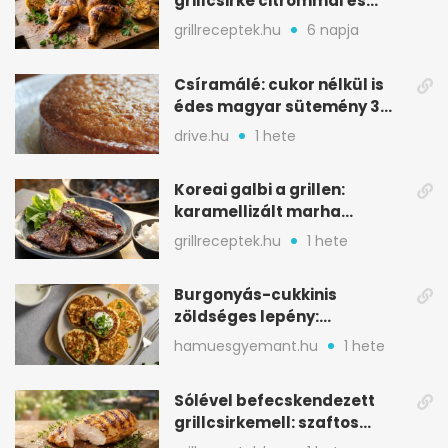
grillcsirke citrommal és
oregánóval
grillreceptek.hu
6 napja
Csíramálé: cukor nélkül is
édes magyar sütemény 3
alapanyagból
drive.hu
1 hete
Koreai galbi a grillen:
karamellizált marha
rövidborda gyorsan
grillreceptek.hu
1 hete
Burgonyás-cukkinis
zöldséges lepény:
aranybarna, szaftos, hús
hamuesgyemant.hu
1 hete
nélkül is
Sólével befecskendezett
grillcsirkemell: szaftos
marad, nem szárad ki