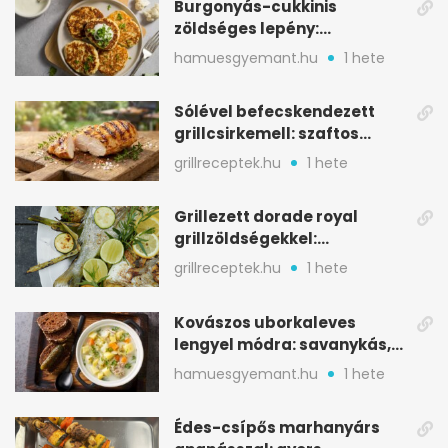
Burgonyás-cukkinis
zöldséges lepény:
aranybarna, szaftos, hús
hamuesgyemant.hu
1 hete
nélkül is
Sólével befecskendezett
grillcsirkemell: szaftos
marad, nem szárad ki
grillreceptek.hu
1 hete
Grillezett dorade royal
grillzöldségekkel:
mediterrán ízek a rostélyról
grillreceptek.hu
1 hete
Kovászos uborkaleves
lengyel módra: savanykás,
kapros, meglepően
hamuesgyemant.hu
1 hete
tartalmas
Édes-csípős marhanyárs