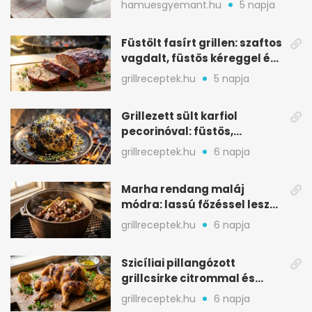
hamuesgyemant.hu
5 napja
Füstölt fasírt grillen: szaftos
vagdalt, füstös kéreggel és
BBQ mázzal
grillreceptek.hu
5 napja
Grillezett sült karfiol
pecorinóval: füstös,
karamellizált nyári kedvenc
grillreceptek.hu
6 napja
Marha rendang maláj
módra: lassú főzéssel lesz
igazán szaftos
grillreceptek.hu
6 napja
Szicíliai pillangózott
grillcsirke citrommal és
oregánóval
grillreceptek.hu
6 napja