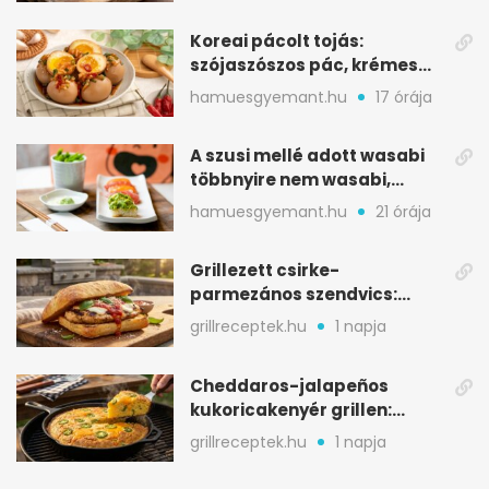
Koreai pácolt tojás:
szójaszószos pác, krémes
sárgája, pár óra alatt
hamuesgyemant.hu
17 órája
A szusi mellé adott wasabi
többnyire nem wasabi,
hanem fűszerkeverék
hamuesgyemant.hu
21 órája
Grillezett csirke-
parmezános szendvics:
ropogós csirke, olvadó sajt
grillreceptek.hu
1 napja
Cheddaros-jalapeños
kukoricakenyér grillen:
ropogós alj, puha belső
grillreceptek.hu
1 napja