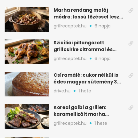
Marha rendang maláj
módra: lassú főzéssel lesz
igazán szaftos
grillreceptek.hu
6 napja
Szicíliai pillangózott
grillcsirke citrommal és
oregánóval
grillreceptek.hu
6 napja
Csíramálé: cukor nélkül is
édes magyar sütemény 3
alapanyagból
drive.hu
1 hete
Koreai galbi a grillen:
karamellizált marha
rövidborda gyorsan
grillreceptek.hu
1 hete