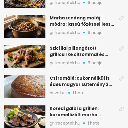
karamellizált nyári kedvenc
grillreceptek.hu
6 napja
Marha rendang maláj
módra: lassú főzéssel lesz
igazán szaftos
grillreceptek.hu
6 napja
Szicíliai pillangózott
grillcsirke citrommal és
oregánóval
grillreceptek.hu
6 napja
Csíramálé: cukor nélkül is
édes magyar sütemény 3
alapanyagból
drive.hu
1 hete
Koreai galbi a grillen:
karamellizált marha
rövidborda gyorsan
grillreceptek.hu
1 hete