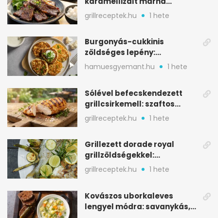
karamellizált marha
rövidborda gyorsan
grillreceptek.hu
1 hete
Burgonyás-cukkinis
zöldséges lepény:
aranybarna, szaftos, hús
hamuesgyemant.hu
1 hete
nélkül is
Sólével befecskendezett
grillcsirkemell: szaftos
marad, nem szárad ki
grillreceptek.hu
1 hete
Grillezett dorade royal
grillzöldségekkel:
mediterrán ízek a rostélyról
grillreceptek.hu
1 hete
Kovászos uborkaleves
lengyel módra: savanykás,
kapros, meglepően