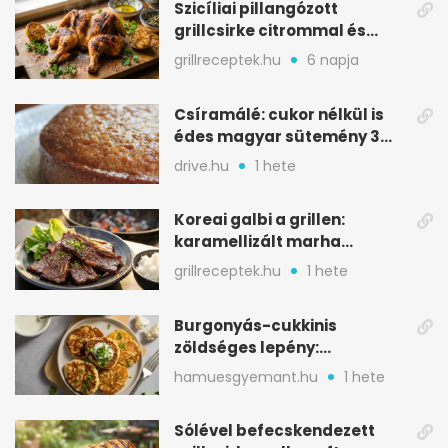
Szicíliai pillangózott
grillcsirke citrommal és
oregánóval
grillreceptek.hu
6 napja
Csíramálé: cukor nélkül is
édes magyar sütemény 3
alapanyagból
drive.hu
1 hete
Koreai galbi a grillen:
karamellizált marha
rövidborda gyorsan
grillreceptek.hu
1 hete
Burgonyás-cukkinis
zöldséges lepény:
aranybarna, szaftos, hús
hamuesgyemant.hu
1 hete
nélkül is
Sólével befecskendezett