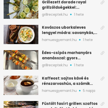
Grillezett dorade royal
grillzöldségekkel:
mediterrán ízek a rostélyról
grillreceptek.hu
1 hete
Kovászos uborkaleves
lengyel módra: savanykás,
kapros, meglepően
hamuesgyemant.hu
1 hete
tartalmas
Édes-csípős marhanyárs
ananásszal: gyors
grillrecept jalapeñóval
grillreceptek.hu
1 hete
Kaffeost: sajtos kávé és
rénszarvashús, a számik
melegítő itala
hamuesgyemant.hu
5 napja
Füstölt fasírt grillen: szaftos