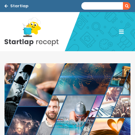
Startlap