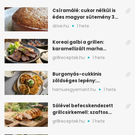
Csíramálé: cukor nélkül is
édes magyar sütemény 3
alapanyagból
drive.hu
1 hete
Koreai galbi a grillen:
karamellizált marha
rövidborda gyorsan
grillreceptek.hu
1 hete
Burgonyás-cukkinis
zöldséges lepény:
aranybarna, szaftos, hús
hamuesgyemant.hu
1 hete
nélkül is
Sólével befecskendezett
grillcsirkemell: szaftos
marad, nem szárad ki
grillreceptek.hu
1 hete