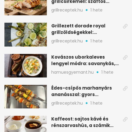
grillcsirkemell: szaftos
marad, nem szárad ki
grillreceptek.hu
1 hete
Grillezett dorade royal
grillzöldségekkel:
mediterrán ízek a rostélyról
grillreceptek.hu
1 hete
Kovászos uborkaleves
lengyel módra: savanykás,
kapros, meglepően
hamuesgyemant.hu
1 hete
tartalmas
Édes-csípős marhanyárs
ananásszal: gyors
grillrecept jalapeñóval
grillreceptek.hu
1 hete
Kaffeost: sajtos kávé és
rénszarvashús, a számik
melegítő itala