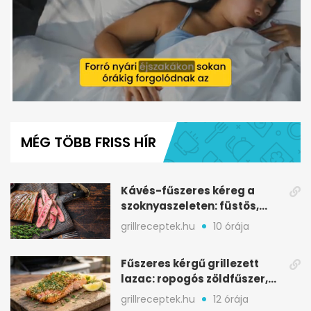
0
seconds
of
MÉG TÖBB FRISS HÍR
1
minute,
12
seconds
Kávés-fűszeres kéreg a
szoknyaszeleten: füstös,
csokoládés mélység
grillreceptek.hu
10 órája
Fűszeres kérgű grillezett
lazac: ropogós zöldfűszer,
szaftos belső
grillreceptek.hu
12 órája