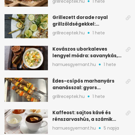
grillreceptek.hu
1 hete
Grillezett dorade royal
grillzöldségekkel:
mediterrán ízek a rostélyról
grillreceptek.hu
1 hete
Kovászos uborkaleves
lengyel módra: savanykás,
kapros, meglepően
hamuesgyemant.hu
1 hete
tartalmas
Édes-csípős marhanyárs
ananásszal: gyors
grillrecept jalapeñóval
grillreceptek.hu
1 hete
Kaffeost: sajtos kávé és
rénszarvashús, a számik
melegítő itala
hamuesgyemant.hu
5 napja