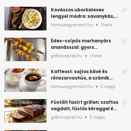
Kovászos uborkaleves
lengyel módra: savanykás,
kapros, meglepően
hamuesgyemant.hu
1 hete
tartalmas
Édes-csípős marhanyárs
ananásszal: gyors
grillrecept jalapeñóval
grillreceptek.hu
1 hete
Kaffeost: sajtos kávé és
rénszarvashús, a számik
melegítő itala
hamuesgyemant.hu
5 napja
Füstölt fasírt grillen: szaftos
vagdalt, füstös kéreggel és
BBQ mázzal
grillreceptek.hu
5 napja