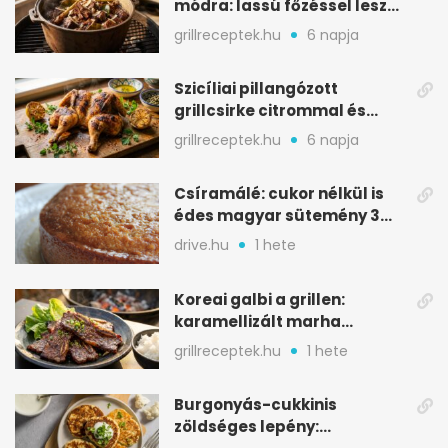
módra: lassú főzéssel lesz
igazán szaftos
grillreceptek.hu
6 napja
Szicíliai pillangózott
grillcsirke citrommal és
oregánóval
grillreceptek.hu
6 napja
Csíramálé: cukor nélkül is
édes magyar sütemény 3
alapanyagból
drive.hu
1 hete
Koreai galbi a grillen:
karamellizált marha
rövidborda gyorsan
grillreceptek.hu
1 hete
Burgonyás-cukkinis
zöldséges lepény: