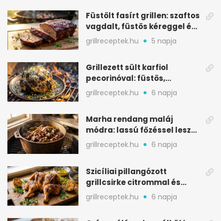
Füstölt fasírt grillen: szaftos
vagdalt, füstös kéreggel és
BBQ mázzal
grillreceptek.hu
5 napja
Grillezett sült karfiol
pecorinóval: füstös,
karamellizált nyári kedvenc
grillreceptek.hu
6 napja
Marha rendang maláj
módra: lassú főzéssel lesz
igazán szaftos
grillreceptek.hu
6 napja
Szicíliai pillangózott
grillcsirke citrommal és
oregánóval
grillreceptek.hu
6 napja