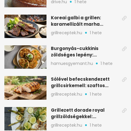
drive.hu
1 hete
Koreai galbi a grillen:
karamellizált marha
rövidborda gyorsan
grillreceptek.hu
1 hete
Burgonyás-cukkinis
zöldséges lepény:
aranybarna, szaftos, hús
hamuesgyemant.hu
1 hete
nélkül is
Sólével befecskendezett
grillcsirkemell: szaftos
marad, nem szárad ki
grillreceptek.hu
1 hete
Grillezett dorade royal
grillzöldségekkel:
mediterrán ízek a rostélyról
grillreceptek.hu
1 hete