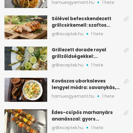
aranybarna, szaftos, hús
hamuesgyemant.hu
1 hete
nélkül is
Sólével befecskendezett
grillcsirkemell: szaftos
marad, nem szárad ki
grillreceptek.hu
1 hete
Grillezett dorade royal
grillzöldségekkel:
mediterrán ízek a rostélyról
grillreceptek.hu
1 hete
Kovászos uborkaleves
lengyel módra: savanykás,
kapros, meglepően
hamuesgyemant.hu
1 hete
tartalmas
Édes-csípős marhanyárs
ananásszal: gyors
grillrecept jalapeñóval
grillreceptek.hu
1 hete