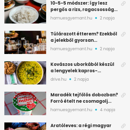
10-5-5 módszer: így lesz
pergős a rizs, ragacsosság
nélkül
hamuesgyemant.hu
2 napja
Túlárazott étterem? Ezekből
a jelekből gyorsan
észreveheted
hamuesgyemant.hu
2 napja
Kovászos uborkából készül
a lengyelek kapros-
savanykás levese
drive.hu
2 napja
Maradék tejfölös dobozban?
Forró ételt ne csomagolj
ilyen tégelybe
hamuesgyemant.hu
4 napja
Aratóleves: a régi magyar