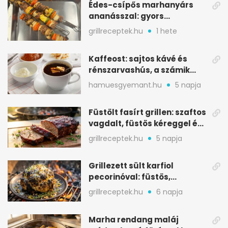
Édes-csípős marhanyárs
ananásszal: gyors
grillrecept jalapeñóval
grillreceptek.hu
1 hete
Kaffeost: sajtos kávé és
rénszarvashús, a számik
melegítő itala
hamuesgyemant.hu
5 napja
Füstölt fasírt grillen: szaftos
vagdalt, füstös kéreggel és
BBQ mázzal
grillreceptek.hu
5 napja
Grillezett sült karfiol
pecorinóval: füstös,
karamellizált nyári kedvenc
grillreceptek.hu
6 napja
Marha rendang maláj