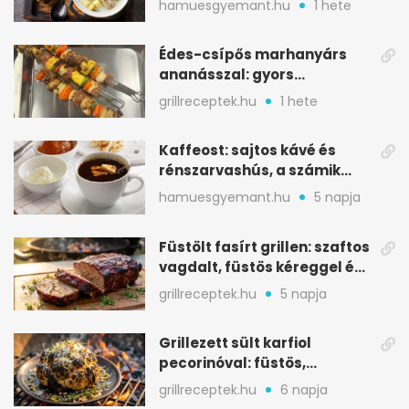
hamuesgyemant.hu
1 hete
tartalmas
Édes-csípős marhanyárs
ananásszal: gyors
grillrecept jalapeñóval
grillreceptek.hu
1 hete
Kaffeost: sajtos kávé és
rénszarvashús, a számik
melegítő itala
hamuesgyemant.hu
5 napja
Füstölt fasírt grillen: szaftos
vagdalt, füstös kéreggel és
BBQ mázzal
grillreceptek.hu
5 napja
Grillezett sült karfiol
pecorinóval: füstös,
karamellizált nyári kedvenc
grillreceptek.hu
6 napja