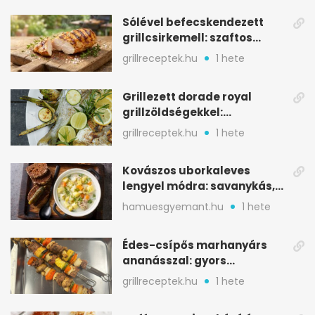
Sólével befecskendezett
grillcsirkemell: szaftos
marad, nem szárad ki
grillreceptek.hu
1 hete
Grillezett dorade royal
grillzöldségekkel:
mediterrán ízek a rostélyról
grillreceptek.hu
1 hete
Kovászos uborkaleves
lengyel módra: savanykás,
kapros, meglepően
hamuesgyemant.hu
1 hete
tartalmas
Édes-csípős marhanyárs
ananásszal: gyors
grillrecept jalapeñóval
grillreceptek.hu
1 hete