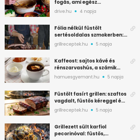
fogás, ami egész
csapatokat jóllakatott
drive.hu
4 napja
Fólia nélkül füstölt
sertésoldalas szmokerben:
ropogós bark, 6 óra
grillreceptek.hu
5 napja
Kaffeost: sajtos kávé és
rénszarvashús, a számik
melegítő itala
hamuesgyemant.hu
5 napja
Füstölt fasírt grillen: szaftos
vagdalt, füstös kéreggel és
BBQ mázzal
grillreceptek.hu
5 napja
Grillezett sült karfiol
pecorinóval: füstös,