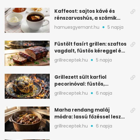
Kaffeost: sajtos kávé és
rénszarvashús, a számik
melegítő itala
hamuesgyemant.hu
5 napja
Füstölt fasírt grillen: szaftos
vagdalt, füstös kéreggel és
BBQ mázzal
grillreceptek.hu
5 napja
Grillezett sült karfiol
pecorinóval: füstös,
karamellizált nyári kedvenc
grillreceptek.hu
6 napja
Marha rendang maláj
módra: lassú főzéssel lesz
igazán szaftos
grillreceptek.hu
6 napja