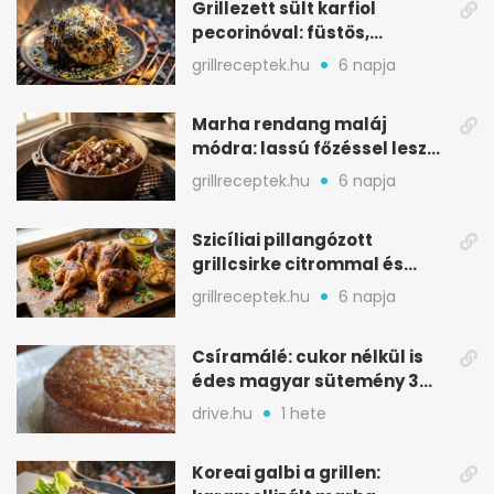
Grillezett sült karfiol
pecorinóval: füstös,
karamellizált nyári kedvenc
grillreceptek.hu
6 napja
Marha rendang maláj
módra: lassú főzéssel lesz
igazán szaftos
grillreceptek.hu
6 napja
Szicíliai pillangózott
grillcsirke citrommal és
oregánóval
grillreceptek.hu
6 napja
Csíramálé: cukor nélkül is
édes magyar sütemény 3
alapanyagból
drive.hu
1 hete
Koreai galbi a grillen: