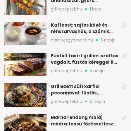
ananásszal: gyors
grillrecept jalapeñóval
grillreceptek.hu
1 hete
Kaffeost: sajtos kávé és
rénszarvashús, a számik
melegítő itala
hamuesgyemant.hu
5 napja
Füstölt fasírt grillen: szaftos
vagdalt, füstös kéreggel és
BBQ mázzal
grillreceptek.hu
5 napja
Grillezett sült karfiol
pecorinóval: füstös,
karamellizált nyári kedvenc
grillreceptek.hu
6 napja
Marha rendang maláj
módra: lassú főzéssel lesz
igazán szaftos