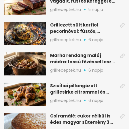
vagdalt, füstös kéreggel és
BBQ mázzal
grillreceptek.hu
5 napja
Grillezett sült karfiol
pecorinóval: füstös,
karamellizált nyári kedvenc
grillreceptek.hu
6 napja
Marha rendang maláj
módra: lassú főzéssel lesz
igazán szaftos
grillreceptek.hu
6 napja
Szicíliai pillangózott
grillcsirke citrommal és
oregánóval
grillreceptek.hu
6 napja
Csíramálé: cukor nélkül is
édes magyar sütemény 3
alapanyagból