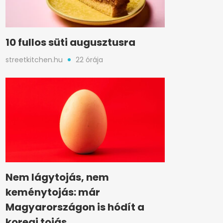
10 fullos süti augusztusra
streetkitchen.hu
22 órája
Nem lágytojás, nem
keménytojás: már
Magyarországon is hódít a
koreai tojás