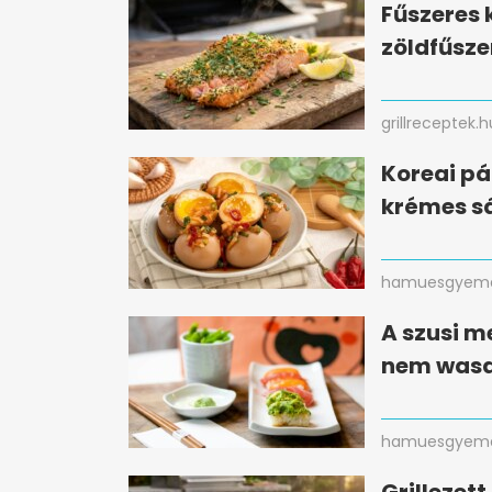
Fűszeres 
zöldfűsze
grillreceptek.h
Koreai pá
krémes sá
hamuesgyema
A szusi m
nem wasa
hamuesgyema