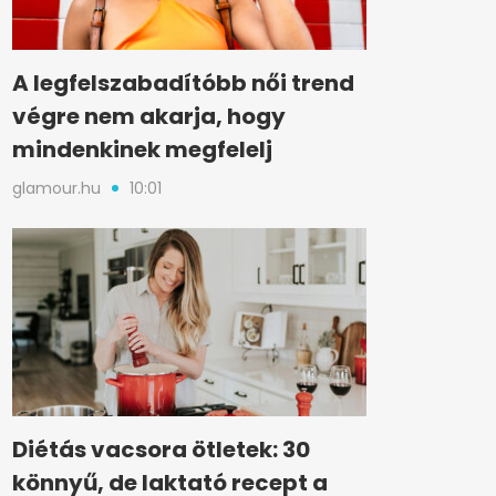
A legfelszabadítóbb női trend
végre nem akarja, hogy
mindenkinek megfelelj
glamour.hu
10:01
Diétás vacsora ötletek: 30
könnyű, de laktató recept a