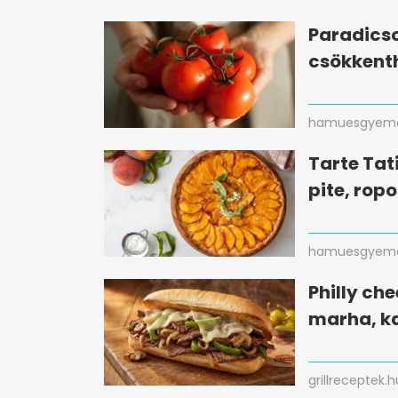
Paradicso
csökkent
hamuesgyema
Tarte Tati
pite, ropo
hamuesgyema
Philly che
marha, k
grillreceptek.h