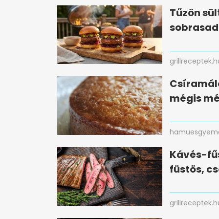
Tűzön sül
sobrasad
grillreceptek.h
Csíramálé 
mégis mé
hamuesgyema
Kávés-fűs
füstös, c
grillreceptek.h