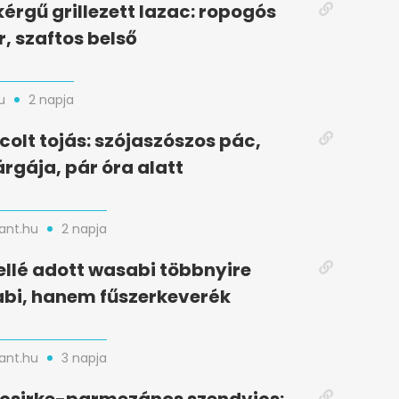
kérgű grillezett lazac: ropogós
r, szaftos belső
u
2 napja
colt tojás: szójaszószos pác,
rgája, pár óra alatt
nt.hu
2 napja
ellé adott wasabi többnyire
bi, hanem fűszerkeverék
nt.hu
3 napja