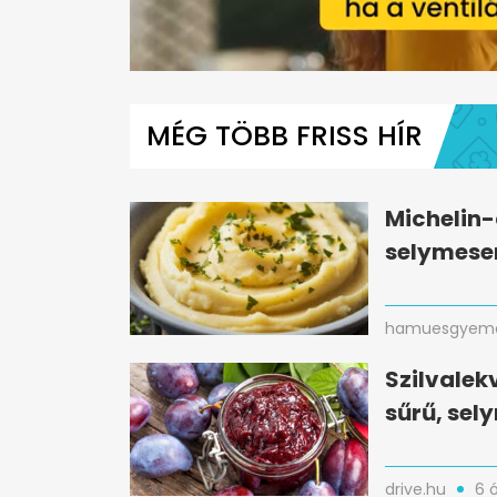
0
seconds
of
MÉG TÖBB FRISS HÍR
1
minute,
2
seconds
Volume
0%
Michelin-
selymese
hamuesgyema
Szilvalek
sűrű, se
drive.hu
6 