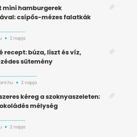
t mini hamburgerek
ával: csípős-mézes falatkák
u
2 napja
recept: búza, liszt és víz,
zédes sütemény
nt.hu
2 napja
zeres kéreg a szoknyaszeleten:
sokoládés mélység
u
2 napja