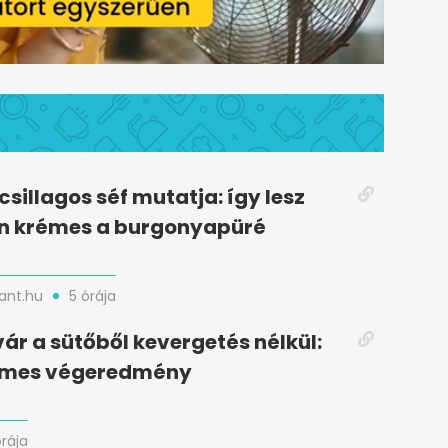
csillagos séf mutatja: így lesz
n krémes a burgonyapüré
nt.hu
5 órája
vár a sütőből kevergetés nélkül:
lymes végeredmény
órája