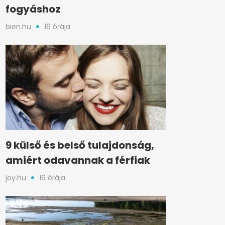
fogyáshoz
bien.hu
16 órája
9 külső és belső tulajdonság,
amiért odavannak a férfiak
joy.hu
16 órája