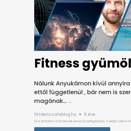
Fitness gyümöl
Nálunk Anyukámon kívül annyira 
ettől függetlenül , bár nem is sze
magának...
fittdieta.cafeblog.hu
9 éve