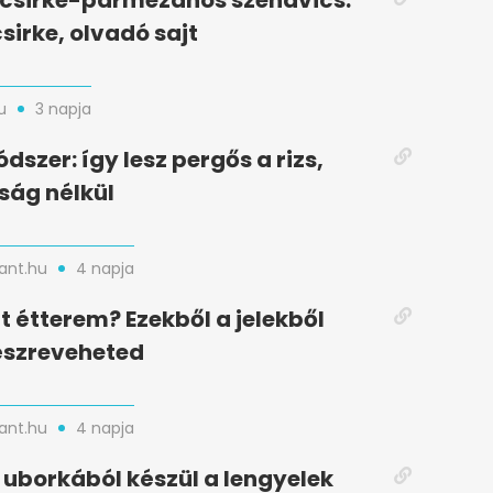
t csirke-parmezános szendvics:
sirke, olvadó sajt
u
3 napja
dszer: így lesz pergős a rizs,
ság nélkül
nt.hu
4 napja
t étterem? Ezekből a jelekből
észreveheted
nt.hu
4 napja
uborkából készül a lengyelek