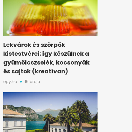
Lekvárok és szörpök
kistestvérei: így készülnek a
gyümölcszselék, kocsonyák
és sajtok (kreatívan)
egy.hu
16 órája