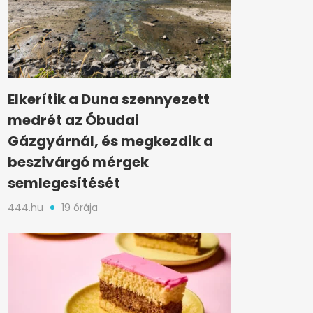
Elkerítik a Duna szennyezett
medrét az Óbudai
Gázgyárnál, és megkezdik a
beszivárgó mérgek
semlegesítését
444.hu
19 órája