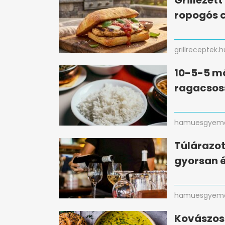
Grillezet
ropogós c
grillreceptek.h
10-5-5 mó
ragacsos
hamuesgyema
Túlárazot
gyorsan 
hamuesgyema
Kovászos 