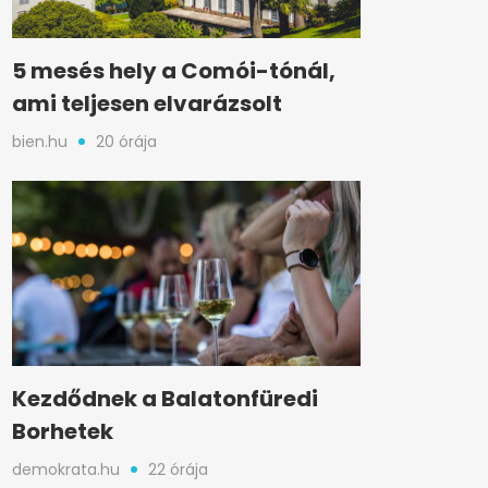
5 mesés hely a Comói-tónál,
ami teljesen elvarázsolt
bien.hu
20 órája
Kezdődnek a Balatonfüredi
Borhetek
demokrata.hu
22 órája