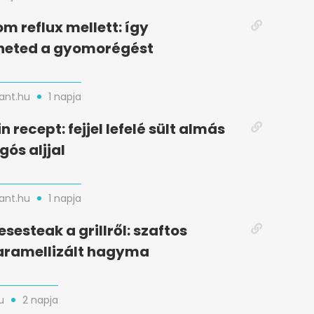
m reflux mellett: így
heted a gyomorégést
nt.hu
1 napja
n recept: fejjel lefelé sült almás
gós aljjal
nt.hu
1 napja
esesteak a grillről: szaftos
aramellizált hagyma
u
2 napja