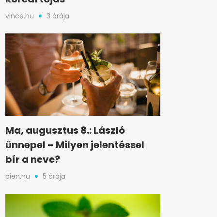
vince.hu
3 órája
Ma, augusztus 8.: László
ünnepel – Milyen jelentéssel
bír a neve?
bien.hu
5 órája