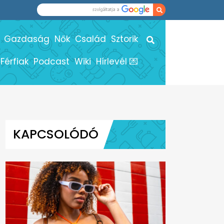
Gazdaság
Nők
Család
Sztorik
Férfiak
Podcast
Wiki
Hírlevél 💌
KAPCSOLÓDÓ