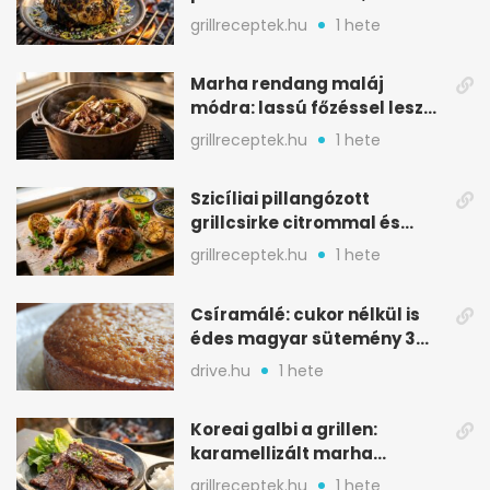
karamellizált nyári kedvenc
grillreceptek.hu
1 hete
Marha rendang maláj
módra: lassú főzéssel lesz
igazán szaftos
grillreceptek.hu
1 hete
Szicíliai pillangózott
grillcsirke citrommal és
oregánóval
grillreceptek.hu
1 hete
Csíramálé: cukor nélkül is
édes magyar sütemény 3
alapanyagból
drive.hu
1 hete
Koreai galbi a grillen:
karamellizált marha
rövidborda gyorsan
grillreceptek.hu
1 hete