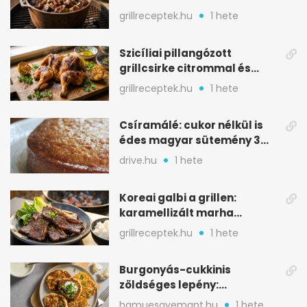
módra: lassú főzéssel lesz
igazán szaftos
grillreceptek.hu
1 hete
Szicíliai pillangózott
grillcsirke citrommal és
oregánóval
grillreceptek.hu
1 hete
Csíramálé: cukor nélkül is
édes magyar sütemény 3
alapanyagból
drive.hu
1 hete
Koreai galbi a grillen:
karamellizált marha
rövidborda gyorsan
grillreceptek.hu
1 hete
Burgonyás-cukkinis
zöldséges lepény: