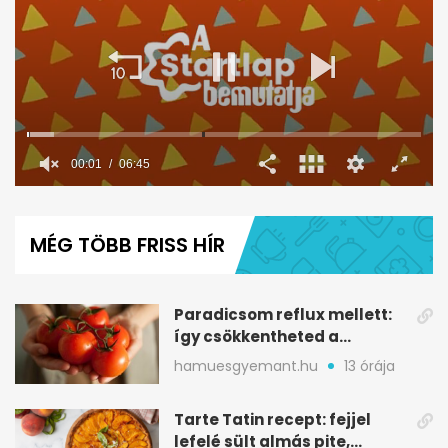
0
seconds
of
MÉG TÖBB FRISS HÍR
6
minutes,
45
seconds
Paradicsom reflux mellett:
így csökkentheted a
gyomorégést
hamuesgyemant.hu
13 órája
Tarte Tatin recept: fejjel
lefelé sült almás pite,