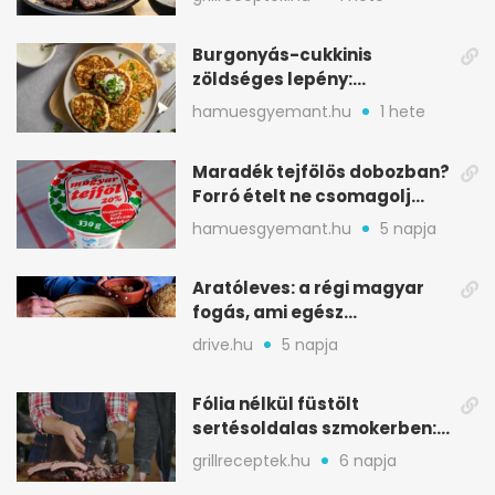
Burgonyás-cukkinis
zöldséges lepény:
aranybarna, szaftos, hús
hamuesgyemant.hu
1 hete
nélkül is
Maradék tejfölös dobozban?
Forró ételt ne csomagolj
ilyen tégelybe
hamuesgyemant.hu
5 napja
Aratóleves: a régi magyar
fogás, ami egész
csapatokat jóllakatott
drive.hu
5 napja
Fólia nélkül füstölt
sertésoldalas szmokerben:
ropogós bark, 6 óra
grillreceptek.hu
6 napja