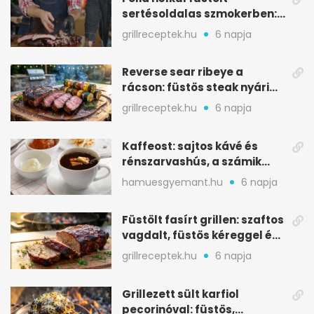
sertésoldalas szmokerben:
ropogós bark, 6 óra
grillreceptek.hu
6 napja
Reverse sear ribeye a
rácson: füstös steak nyári
tökkebabbal
grillreceptek.hu
6 napja
Kaffeost: sajtos kávé és
rénszarvashús, a számik
melegítő itala
hamuesgyemant.hu
6 napja
Füstölt fasírt grillen: szaftos
vagdalt, füstös kéreggel és
BBQ mázzal
grillreceptek.hu
6 napja
Grillezett sült karfiol
pecorinóval: füstös,