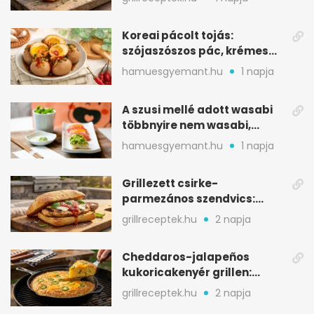
Koreai pácolt tojás:
szójaszószos pác, krémes
sárgája, pár óra alatt
hamuesgyemant.hu
1 napja
A szusi mellé adott wasabi
többnyire nem wasabi,
hanem fűszerkeverék
hamuesgyemant.hu
1 napja
Grillezett csirke-
parmezános szendvics:
ropogós csirke, olvadó sajt
grillreceptek.hu
2 napja
Cheddaros-jalapeños
kukoricakenyér grillen:
ropogós alj, puha belső
grillreceptek.hu
2 napja