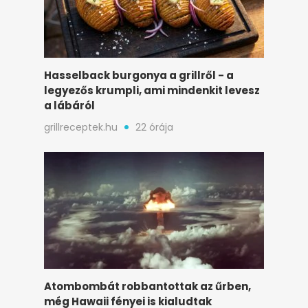
Hasselback burgonya a grillről - a
legyezős krumpli, ami mindenkit levesz
a lábáról
grillreceptek.hu
22 órája
Atombombát robbantottak az űrben,