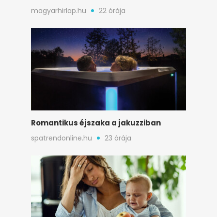
még Hawaii fényei is kialudtak
magyarhirlap.hu
22 órája
Romantikus éjszaka a jakuzziban
spatrendonline.hu
23 órája