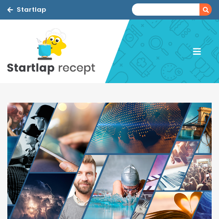
Startlap