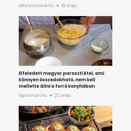
bicikliért Szlovákiában
villanyautosok.hu
18 órája
Elfeledett magyar paraszti étel, ami
könnyen összedobható, nem kell
mellette állni a forró konyhában
agroforum.hu
22 órája