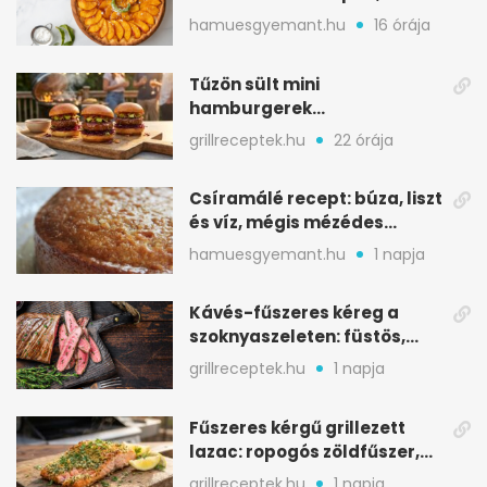
ropogós aljjal
hamuesgyemant.hu
16 órája
Tűzön sült mini
hamburgerek
sobrasadával: csípős-
grillreceptek.hu
22 órája
mézes falatkák
Csíramálé recept: búza, liszt
és víz, mégis mézédes
sütemény
hamuesgyemant.hu
1 napja
Kávés-fűszeres kéreg a
szoknyaszeleten: füstös,
csokoládés mélység
grillreceptek.hu
1 napja
Fűszeres kérgű grillezett
lazac: ropogós zöldfűszer,
szaftos belső
grillreceptek.hu
1 napja