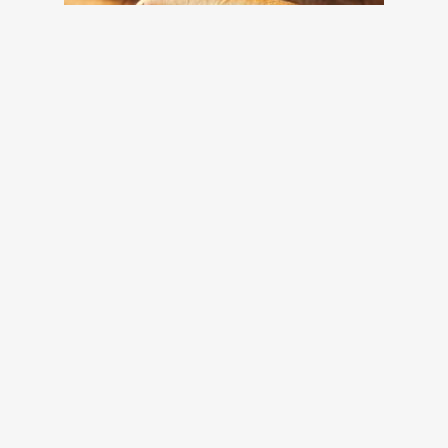
Philly cheesesteak szendvics a grillről
grillreceptek.hu
20 órája
Baconba tekert grillezett retek - a