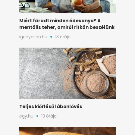
Miért fáradt minden édesanya? A
mentális teher, amiről ritkán beszélünk
igenyesno.hu
13 órája
Teljes kiőrlésű lábonlövés
egy.hu
13 órája