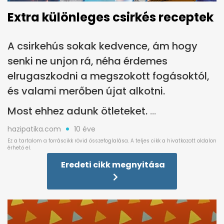
Extra különleges csirkés receptek
A csirkehús sokak kedvence, ám hogy
senki ne unjon rá, néha érdemes
elrugaszkodni a megszokott fogásoktól,
és valami merőben újat alkotni.
Most ehhez adunk ötleteket.
hazipatika.com
10 éve
Eredeti cikk megnyitása