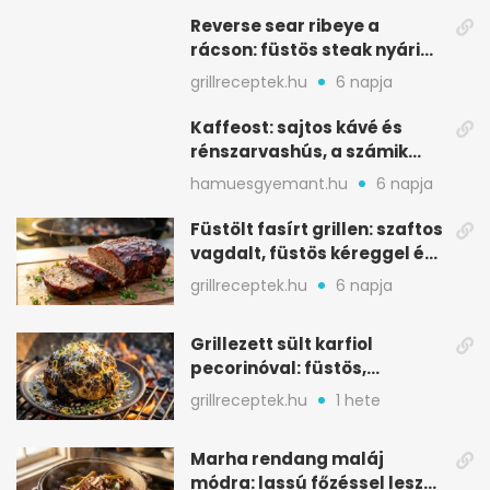
Reverse sear ribeye a
rácson: füstös steak nyári
tökkebabbal
grillreceptek.hu
6 napja
Kaffeost: sajtos kávé és
rénszarvashús, a számik
melegítő itala
hamuesgyemant.hu
6 napja
Füstölt fasírt grillen: szaftos
vagdalt, füstös kéreggel és
BBQ mázzal
grillreceptek.hu
6 napja
Grillezett sült karfiol
pecorinóval: füstös,
karamellizált nyári kedvenc
grillreceptek.hu
1 hete
Marha rendang maláj