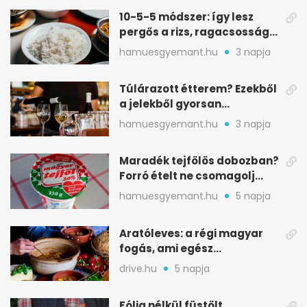
10-5-5 módszer: így lesz
pergős a rizs, ragacsosság
nélkül
hamuesgyemant.hu
3 napja
Túlárazott étterem? Ezekből
a jelekből gyorsan
észreveheted
hamuesgyemant.hu
3 napja
Maradék tejfölös dobozban?
Forró ételt ne csomagolj
ilyen tégelybe
hamuesgyemant.hu
5 napja
Aratóleves: a régi magyar
fogás, ami egész
csapatokat jóllakatott
drive.hu
5 napja
Fólia nélkül füstölt