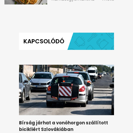
aranybarna, szaftos, hús
hamuesgyemant.hu
1 hete
nélkül is
KAPCSOLÓDÓ
Bírság járhat a vonóhorgon szállított