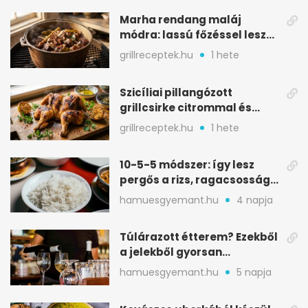
Marha rendang maláj
módra: lassú főzéssel lesz
igazán szaftos
grillreceptek.hu
1 hete
Szicíliai pillangózott
grillcsirke citrommal és
oregánóval
grillreceptek.hu
1 hete
10-5-5 módszer: így lesz
pergős a rizs, ragacsosság
nélkül
hamuesgyemant.hu
4 napja
Túlárazott étterem? Ezekből
a jelekből gyorsan
észreveheted
hamuesgyemant.hu
5 napja