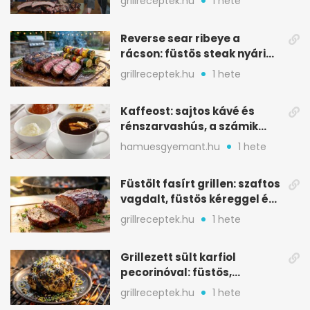
grillreceptek.hu
1 hete
Reverse sear ribeye a
rácson: füstös steak nyári
tökkebabbal
grillreceptek.hu
1 hete
Kaffeost: sajtos kávé és
rénszarvashús, a számik
melegítő itala
hamuesgyemant.hu
1 hete
Füstölt fasírt grillen: szaftos
vagdalt, füstös kéreggel és
BBQ mázzal
grillreceptek.hu
1 hete
Grillezett sült karfiol
pecorinóval: füstös,
karamellizált nyári kedvenc
grillreceptek.hu
1 hete