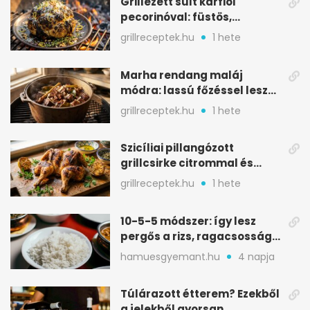
Grillezett sült karfiol
pecorinóval: füstös,
karamellizált nyári kedvenc
grillreceptek.hu
1 hete
Marha rendang maláj
módra: lassú főzéssel lesz
igazán szaftos
grillreceptek.hu
1 hete
Szicíliai pillangózott
grillcsirke citrommal és
oregánóval
grillreceptek.hu
1 hete
10-5-5 módszer: így lesz
pergős a rizs, ragacsosság
nélkül
hamuesgyemant.hu
4 napja
Túlárazott étterem? Ezekből
a jelekből gyorsan