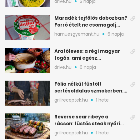
drive.hu
5 napja
Maradék tejfölös dobozban?
Forró ételt ne csomagolj
ilyen tégelybe
hamuesgyemant.hu
6 napja
Aratóleves: a régi magyar
fogás, ami egész
csapatokat jóllakatott
drive.hu
6 napja
Fólia nélkül füstölt
sertésoldalas szmokerben:
ropogós bark, 6 óra
grillreceptek.hu
1 hete
Reverse sear ribeye a
rácson: füstös steak nyári
tökkebabbal
grillreceptek.hu
1 hete