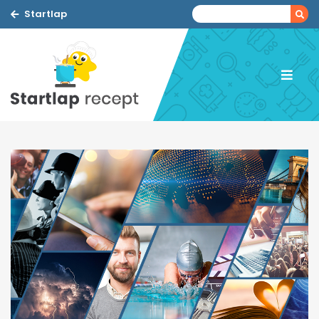
Startlap