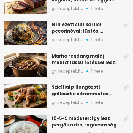
BBQ mázzal
grillreceptek.hu
1 hete
Grillezett sült karfiol
pecorinóval: füstös,
karamellizált nyári kedvenc
grillreceptek.hu
1 hete
Marha rendang maláj
módra: lassú főzéssel lesz
igazán szaftos
grillreceptek.hu
1 hete
Szicíliai pillangózott
grillcsirke citrommal és
oregánóval
grillreceptek.hu
1 hete
10-5-5 módszer: így lesz
pergős a rizs, ragacsosság
nélkül