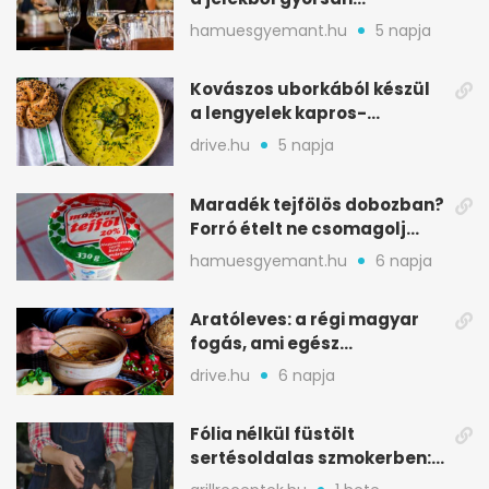
észreveheted
hamuesgyemant.hu
5 napja
Kovászos uborkából készül
a lengyelek kapros-
savanykás levese
drive.hu
5 napja
Maradék tejfölös dobozban?
Forró ételt ne csomagolj
ilyen tégelybe
hamuesgyemant.hu
6 napja
Aratóleves: a régi magyar
fogás, ami egész
csapatokat jóllakatott
drive.hu
6 napja
Fólia nélkül füstölt
sertésoldalas szmokerben:
ropogós bark, 6 óra