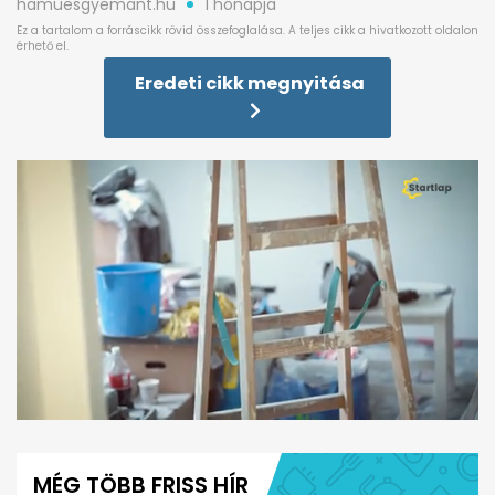
hamuesgyemant.hu
1 hónapja
Eredeti cikk megnyitása
0
seconds
of
MÉG TÖBB FRISS HÍR
4