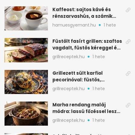
Kaffeost: sajtos kávé és
rénszarvashús, a számik
melegítő itala
hamuesgyemant.hu
1 hete
Füstölt fasírt grillen: szaftos
vagdalt, füstös kéreggel és
BBQ mázzal
grillreceptek.hu
1 hete
Grillezett sült karfiol
pecorinóval: füstös,
karamellizált nyári kedvenc
grillreceptek.hu
1 hete
Marha rendang maláj
módra: lassú főzéssel lesz
igazán szaftos
grillreceptek.hu
1 hete