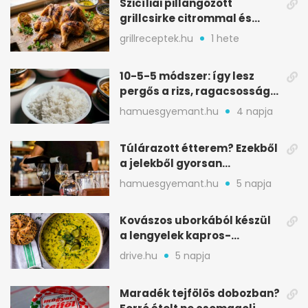
Szicíliai pillangózott
grillcsirke citrommal és
oregánóval
grillreceptek.hu
1 hete
10-5-5 módszer: így lesz
pergős a rizs, ragacsosság
nélkül
hamuesgyemant.hu
4 napja
Túlárazott étterem? Ezekből
a jelekből gyorsan
észreveheted
hamuesgyemant.hu
5 napja
Kovászos uborkából készül
a lengyelek kapros-
savanykás levese
drive.hu
5 napja
Maradék tejfölös dobozban?