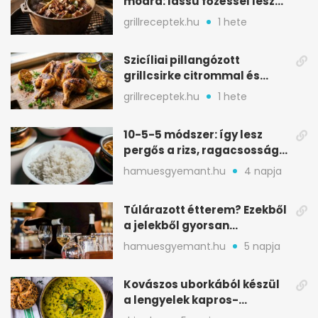
módra: lassú főzéssel lesz
igazán szaftos
grillreceptek.hu
1 hete
Szicíliai pillangózott
grillcsirke citrommal és
oregánóval
grillreceptek.hu
1 hete
10-5-5 módszer: így lesz
pergős a rizs, ragacsosság
nélkül
hamuesgyemant.hu
4 napja
Túlárazott étterem? Ezekből
a jelekből gyorsan
észreveheted
hamuesgyemant.hu
5 napja
Kovászos uborkából készül
a lengyelek kapros-
savanykás levese