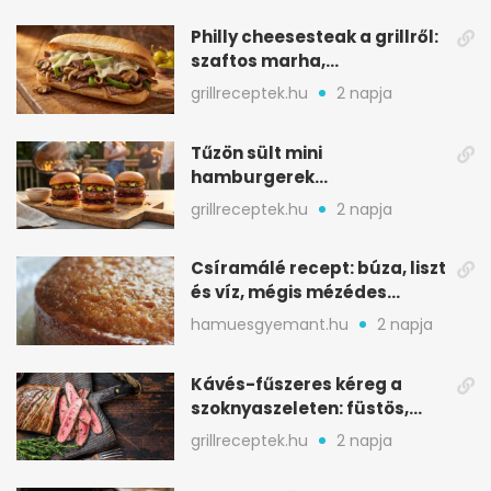
Philly cheesesteak a grillről:
szaftos marha,
karamellizált hagyma
grillreceptek.hu
2 napja
Tűzön sült mini
hamburgerek
sobrasadával: csípős-
grillreceptek.hu
2 napja
mézes falatkák
Csíramálé recept: búza, liszt
és víz, mégis mézédes
sütemény
hamuesgyemant.hu
2 napja
Kávés-fűszeres kéreg a
szoknyaszeleten: füstös,
csokoládés mélység
grillreceptek.hu
2 napja