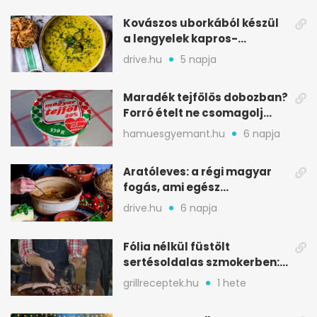
Kovászos uborkából készül
a lengyelek kapros-
savanykás levese
drive.hu
5 napja
Maradék tejfölös dobozban?
Forró ételt ne csomagolj
ilyen tégelybe
hamuesgyemant.hu
6 napja
Aratóleves: a régi magyar
fogás, ami egész
csapatokat jóllakatott
drive.hu
6 napja
Fólia nélkül füstölt
sertésoldalas szmokerben:
ropogós bark, 6 óra
grillreceptek.hu
1 hete