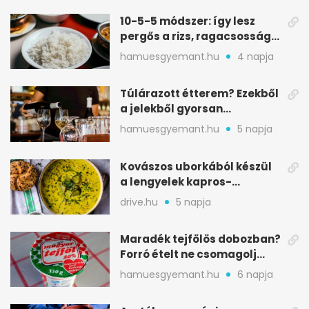
10-5-5 módszer: így lesz
pergős a rizs, ragacsosság
nélkül
hamuesgyemant.hu
4 napja
Túlárazott étterem? Ezekből
a jelekből gyorsan
észreveheted
hamuesgyemant.hu
5 napja
Kovászos uborkából készül
a lengyelek kapros-
savanykás levese
drive.hu
5 napja
Maradék tejfölös dobozban?
Forró ételt ne csomagolj
ilyen tégelybe
hamuesgyemant.hu
6 napja