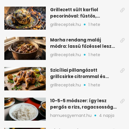
Grillezett sült karfiol
pecorinóval: füstös,
karamellizált nyári kedvenc
grillreceptek.hu
1 hete
Marha rendang maláj
módra: lassú főzéssel lesz
igazán szaftos
grillreceptek.hu
1 hete
Szicíliai pillangózott
grillcsirke citrommal és
oregánóval
grillreceptek.hu
1 hete
10-5-5 módszer: így lesz
pergős a rizs, ragacsosság
nélkül
hamuesgyemant.hu
4 napja