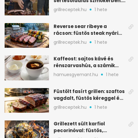
sertésoldalas szmokerben:
ropogós bark, 6 óra
grillreceptek.hu
1 hete
Reverse sear ribeye a
rácson: füstös steak nyári
tökkebabbal
grillreceptek.hu
1 hete
Kaffeost: sajtos kávé és
rénszarvashús, a számik
melegítő itala
hamuesgyemant.hu
1 hete
Füstölt fasírt grillen: szaftos
vagdalt, füstös kéreggel és
BBQ mázzal
grillreceptek.hu
1 hete
Grillezett sült karfiol
pecorinóval: füstös,
karamellizált nyári kedvenc