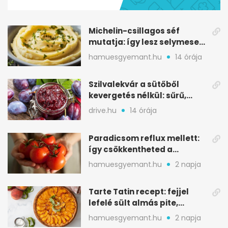
minutes,
28
seconds
Michelin-csillagos séf
mutatja: így lesz selymesen
krémes a burgonyapüré
hamuesgyemant.hu
14 órája
Szilvalekvár a sütőből
kevergetés nélkül: sűrű,
selymes végeredmény
drive.hu
14 órája
Paradicsom reflux mellett:
így csökkentheted a
gyomorégést
hamuesgyemant.hu
2 napja
Tarte Tatin recept: fejjel
lefelé sült almás pite,
ropogós aljjal
hamuesgyemant.hu
2 napja