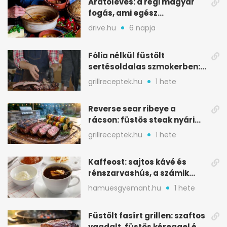
Aratóleves: a régi magyar
fogás, ami egész
csapatokat jóllakatott
drive.hu
6 napja
Fólia nélkül füstölt
sertésoldalas szmokerben:
ropogós bark, 6 óra
grillreceptek.hu
1 hete
Reverse sear ribeye a
rácson: füstös steak nyári
tökkebabbal
grillreceptek.hu
1 hete
Kaffeost: sajtos kávé és
rénszarvashús, a számik
melegítő itala
hamuesgyemant.hu
1 hete
Füstölt fasírt grillen: szaftos
vagdalt, füstös kéreggel és