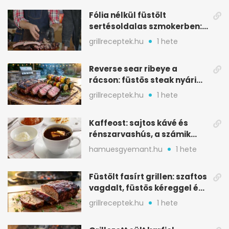
Fólia nélkül füstölt
sertésoldalas szmokerben:
ropogós bark, 6 óra
grillreceptek.hu
1 hete
Reverse sear ribeye a
rácson: füstös steak nyári
tökkebabbal
grillreceptek.hu
1 hete
Kaffeost: sajtos kávé és
rénszarvashús, a számik
melegítő itala
hamuesgyemant.hu
1 hete
Füstölt fasírt grillen: szaftos
vagdalt, füstös kéreggel és
BBQ mázzal
grillreceptek.hu
1 hete