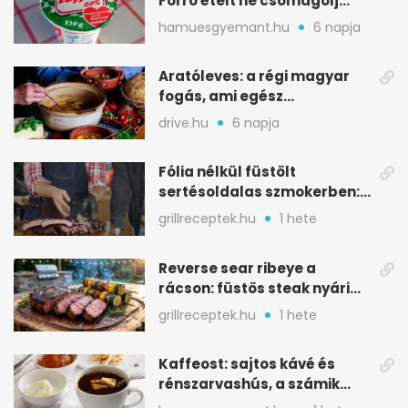
Forró ételt ne csomagolj
ilyen tégelybe
hamuesgyemant.hu
6 napja
Aratóleves: a régi magyar
fogás, ami egész
csapatokat jóllakatott
drive.hu
6 napja
Fólia nélkül füstölt
sertésoldalas szmokerben:
ropogós bark, 6 óra
grillreceptek.hu
1 hete
Reverse sear ribeye a
rácson: füstös steak nyári
tökkebabbal
grillreceptek.hu
1 hete
Kaffeost: sajtos kávé és
rénszarvashús, a számik
melegítő itala