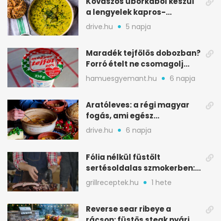
Kovászos uborkából készül
a lengyelek kapros-
savanykás levese
drive.hu
5 napja
Maradék tejfölös dobozban?
Forró ételt ne csomagolj
ilyen tégelybe
hamuesgyemant.hu
6 napja
Aratóleves: a régi magyar
fogás, ami egész
csapatokat jóllakatott
drive.hu
6 napja
Fólia nélkül füstölt
sertésoldalas szmokerben:
ropogós bark, 6 óra
grillreceptek.hu
1 hete
Reverse sear ribeye a
rácson: füstös steak nyári