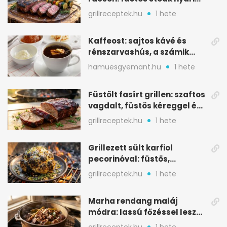
tökkebabbal
grillreceptek.hu
1 hete
Kaffeost: sajtos kávé és
rénszarvashús, a számik
melegítő itala
hamuesgyemant.hu
1 hete
Füstölt fasírt grillen: szaftos
vagdalt, füstös kéreggel és
BBQ mázzal
grillreceptek.hu
1 hete
Grillezett sült karfiol
pecorinóval: füstös,
karamellizált nyári kedvenc
grillreceptek.hu
1 hete
Marha rendang maláj
módra: lassú főzéssel lesz
igazán szaftos