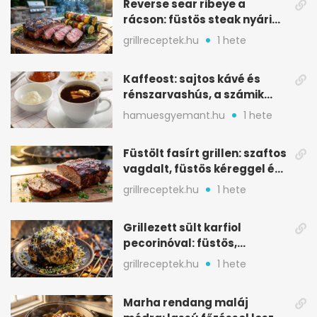
Reverse sear ribeye a
rácson: füstös steak nyári
tökkebabbal
grillreceptek.hu
1 hete
Kaffeost: sajtos kávé és
rénszarvashús, a számik
melegítő itala
hamuesgyemant.hu
1 hete
Füstölt fasírt grillen: szaftos
vagdalt, füstös kéreggel és
BBQ mázzal
grillreceptek.hu
1 hete
Grillezett sült karfiol
pecorinóval: füstös,
karamellizált nyári kedvenc
grillreceptek.hu
1 hete
Marha rendang maláj