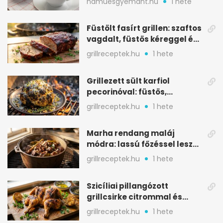
hamuesgyemant.hu
1 hete
Füstölt fasírt grillen: szaftos
vagdalt, füstös kéreggel és
BBQ mázzal
grillreceptek.hu
1 hete
Grillezett sült karfiol
pecorinóval: füstös,
karamellizált nyári kedvenc
grillreceptek.hu
1 hete
Marha rendang maláj
módra: lassú főzéssel lesz
igazán szaftos
grillreceptek.hu
1 hete
Szicíliai pillangózott
grillcsirke citrommal és
oregánóval
grillreceptek.hu
1 hete