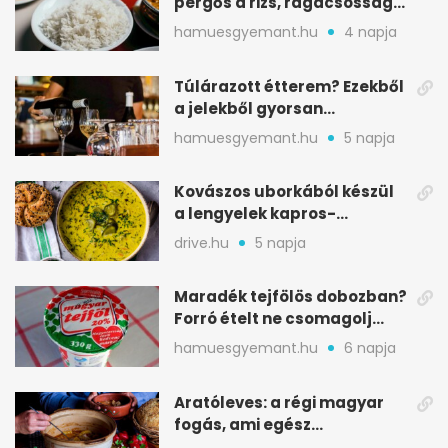
pergős a rizs, ragacsosság
nélkül
hamuesgyemant.hu
4 napja
Túlárazott étterem? Ezekből
a jelekből gyorsan
észreveheted
hamuesgyemant.hu
5 napja
Kovászos uborkából készül
a lengyelek kapros-
savanykás levese
drive.hu
5 napja
Maradék tejfölös dobozban?
Forró ételt ne csomagolj
ilyen tégelybe
hamuesgyemant.hu
6 napja
Aratóleves: a régi magyar
fogás, ami egész
csapatokat jóllakatott