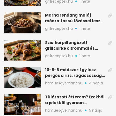
grillreceptek.hu
1 hete
Marha rendang maláj
módra: lassú főzéssel lesz
igazán szaftos
grillreceptek.hu
1 hete
Szicíliai pillangózott
grillcsirke citrommal és
oregánóval
grillreceptek.hu
1 hete
10-5-5 módszer: így lesz
pergős a rizs, ragacsosság
nélkül
hamuesgyemant.hu
4 napja
Túlárazott étterem? Ezekből
a jelekből gyorsan
észreveheted
hamuesgyemant.hu
5 napja