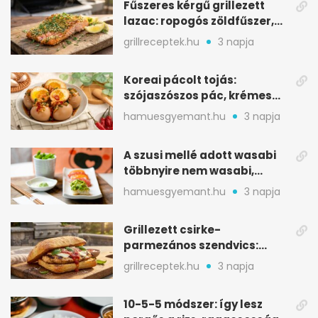
Fűszeres kérgű grillezett
lazac: ropogós zöldfűszer,
szaftos belső
grillreceptek.hu
3 napja
Koreai pácolt tojás:
szójaszószos pác, krémes
sárgája, pár óra alatt
hamuesgyemant.hu
3 napja
A szusi mellé adott wasabi
többnyire nem wasabi,
hanem fűszerkeverék
hamuesgyemant.hu
3 napja
Grillezett csirke-
parmezános szendvics:
ropogós csirke, olvadó sajt
grillreceptek.hu
3 napja
10-5-5 módszer: így lesz