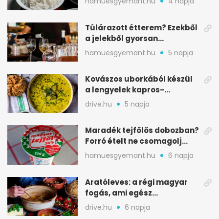
hamuesgyemant.hu
4 napja
Túlárazott étterem? Ezekből
a jelekből gyorsan
észreveheted
hamuesgyemant.hu
5 napja
Kovászos uborkából készül
a lengyelek kapros-
savanykás levese
drive.hu
5 napja
Maradék tejfölös dobozban?
Forró ételt ne csomagolj
ilyen tégelybe
hamuesgyemant.hu
6 napja
Aratóleves: a régi magyar
fogás, ami egész
csapatokat jóllakatott
drive.hu
6 napja