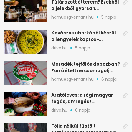
Túlárazott étterem? Ezekből
a jelekből gyorsan
észreveheted
hamuesgyemant.hu
5 napja
Kovászos uborkából készül
a lengyelek kapros-
savanykás levese
drive.hu
5 napja
Maradék tejfölös dobozban?
Forró ételt ne csomagolj
ilyen tégelybe
hamuesgyemant.hu
6 napja
Aratóleves: a régi magyar
fogás, ami egész
csapatokat jóllakatott
drive.hu
6 napja
Fólia nélkül füstölt