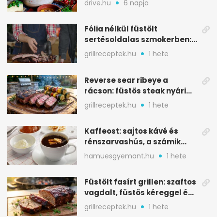
drive.hu
6 napja
Fólia nélkül füstölt
sertésoldalas szmokerben:
ropogós bark, 6 óra
grillreceptek.hu
1 hete
Reverse sear ribeye a
rácson: füstös steak nyári
tökkebabbal
grillreceptek.hu
1 hete
Kaffeost: sajtos kávé és
rénszarvashús, a számik
melegítő itala
hamuesgyemant.hu
1 hete
Füstölt fasírt grillen: szaftos
vagdalt, füstös kéreggel és
BBQ mázzal
grillreceptek.hu
1 hete