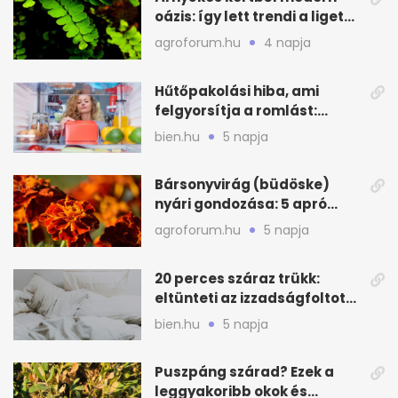
oázis: így lett trendi a ligetes
zöld
agroforum.hu
4 napja
Hűtőpakolási hiba, ami
felgyorsítja a romlást:
zónákra figyelj
bien.hu
5 napja
Bársonyvirág (büdöske)
nyári gondozása: 5 apró
lépés a dús virágzásért
agroforum.hu
5 napja
20 perces száraz trükk:
eltünteti az izzadságfoltot
és a szagot a matracról
bien.hu
5 napja
Puszpáng szárad? Ezek a
leggyakoribb okok és