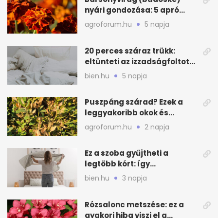
nyári gondozása: 5 apró
lépés a dús virágzásért
agroforum.hu
5 napja
20 perces száraz trükk:
eltünteti az izzadságfoltot
és a szagot a matracról
bien.hu
5 napja
Puszpáng szárad? Ezek a
leggyakoribb okok és
teendők
agroforum.hu
2 napja
Ez a szoba gyűjtheti a
legtöbb kórt: így
mélytisztítsd otthon
bien.hu
3 napja
Rózsalonc metszése: ez a
gyakori hiba viszi el a