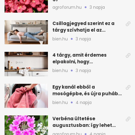
virágzást
agroforum.hu
3 napja
Csillagjegyed szerint ez a
tárgy szívhatja el az
otthonod energiáját
bien.hu
3 napja
4 tárgy, amit érdemes
elpakolni, hogy
hűvösebbnek tűnjön a lakás
bien.hu
3 napja
Egy kanál ebből a
mosógépbe, és újra puhább
lesz a törölköző
bien.hu
4 napja
Verbéna ültetése
augusztusban: így lehet
még idén virágos a kert
agroforum.hu
4 napja