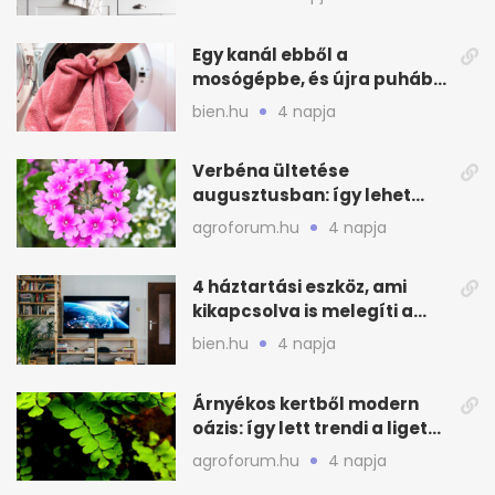
Egy kanál ebből a
mosógépbe, és újra puhább
lesz a törölköző
bien.hu
4 napja
Verbéna ültetése
augusztusban: így lehet
még idén virágos a kert
agroforum.hu
4 napja
4 háztartási eszköz, ami
kikapcsolva is melegíti a
lakást
bien.hu
4 napja
Árnyékos kertből modern
oázis: így lett trendi a ligetes
zöld
agroforum.hu
4 napja