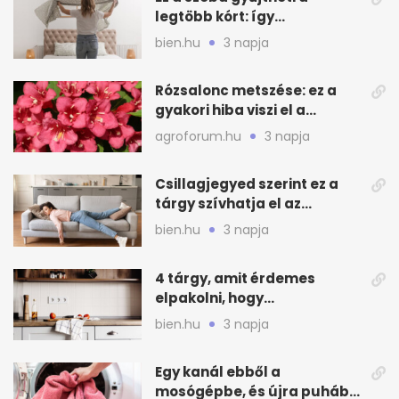
legtöbb kórt: így
mélytisztítsd otthon
bien.hu
3 napja
Rózsalonc metszése: ez a
gyakori hiba viszi el a
virágzást
agroforum.hu
3 napja
Csillagjegyed szerint ez a
tárgy szívhatja el az
otthonod energiáját
bien.hu
3 napja
4 tárgy, amit érdemes
elpakolni, hogy
hűvösebbnek tűnjön a lakás
bien.hu
3 napja
Egy kanál ebből a
mosógépbe, és újra puhább