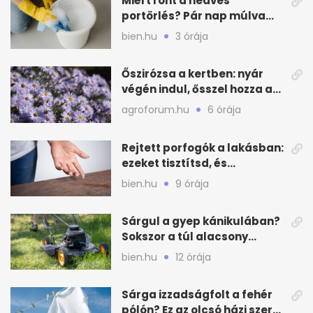
Miért ront a nedves
portörlés? Pár nap múlva
újra szürke lesz a bútor
bien.hu
3 órája
Őszirózsa a kertben: nyár
végén indul, ősszel hozza a
színét
agroforum.hu
6 órája
Rejtett porfogók a lakásban:
ezeket tisztítsd, és
ritkábban porolhatsz
bien.hu
9 órája
Sárgul a gyep kánikulában?
Sokszor a túl alacsony
fűnyírás a gond
bien.hu
12 órája
Sárga izzadságfolt a fehér
pólón? Ez az olcsó házi szer