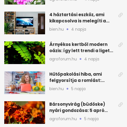
4 háztartási eszköz, ami
kikapcsolva is melegíti a
lakást
bien.hu
4 napja
Árnyékos kertből modern
oázis: így lett trendi a ligetes
zöld
agroforum.hu
4 napja
Hűtőpakolási hiba, ami
felgyorsítja a romlást:
zónákra figyelj
bien.hu
5 napja
Bársonyvirág (büdöske)
nyári gondozása: 5 apró
lépés a dús virágzásért
agroforum.hu
5 napja