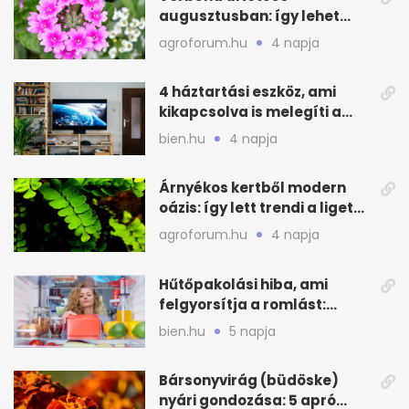
augusztusban: így lehet
még idén virágos a kert
agroforum.hu
4 napja
4 háztartási eszköz, ami
kikapcsolva is melegíti a
lakást
bien.hu
4 napja
Árnyékos kertből modern
oázis: így lett trendi a ligetes
zöld
agroforum.hu
4 napja
Hűtőpakolási hiba, ami
felgyorsítja a romlást:
zónákra figyelj
bien.hu
5 napja
Bársonyvirág (büdöske)
nyári gondozása: 5 apró