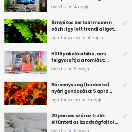
lakást
bien.hu
4 napja
Árnyékos kertből modern
oázis: így lett trendi a ligetes
zöld
agroforum.hu
4 napja
Hűtőpakolási hiba, ami
felgyorsítja a romlást:
zónákra figyelj
bien.hu
5 napja
Bársonyvirág (büdöske)
nyári gondozása: 5 apró
lépés a dús virágzásért
agroforum.hu
5 napja
20 perces száraz trükk:
eltünteti az izzadságfoltot
és a szagot a matracról
bien.hu
5 napja