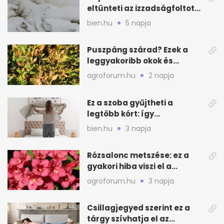
eltünteti az izzadságfoltot
és a szagot a matracról
bien.hu
5 napja
Puszpáng szárad? Ezek a
leggyakoribb okok és
teendők
agroforum.hu
2 napja
Ez a szoba gyűjtheti a
legtöbb kórt: így
mélytisztítsd otthon
bien.hu
3 napja
Rózsalonc metszése: ez a
gyakori hiba viszi el a
virágzást
agroforum.hu
3 napja
Csillagjegyed szerint ez a
tárgy szívhatja el az