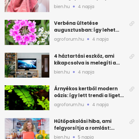
lesz a törölköző
bien.hu
4 napja
Verbéna ültetése
augusztusban: így lehet
még idén virágos a kert
agroforum.hu
4 napja
4 háztartási eszköz, ami
kikapcsolva is melegíti a
lakást
bien.hu
4 napja
Árnyékos kertből modern
oázis: így lett trendi a ligetes
zöld
agroforum.hu
4 napja
Hűtőpakolási hiba, ami
felgyorsítja a romlást:
zónákra figyelj
bien.hu
5 napja