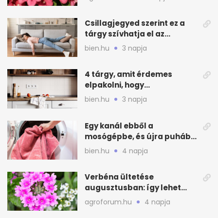
Csillagjegyed szerint ez a
tárgy szívhatja el az
otthonod energiáját
bien.hu
3 napja
4 tárgy, amit érdemes
elpakolni, hogy
hűvösebbnek tűnjön a lakás
bien.hu
3 napja
Egy kanál ebből a
mosógépbe, és újra puhább
lesz a törölköző
bien.hu
4 napja
Verbéna ültetése
augusztusban: így lehet
még idén virágos a kert
agroforum.hu
4 napja