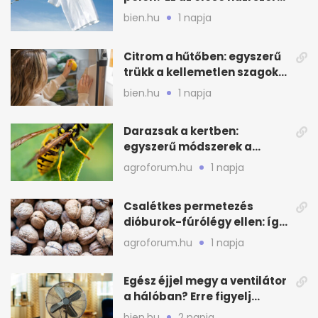
beválhat
bien.hu
1 napja
Citrom a hűtőben: egyszerű
trükk a kellemetlen szagok
ellen
bien.hu
1 napja
Darazsak a kertben:
egyszerű módszerek a
távoltartásukra nyáron
agroforum.hu
1 napja
Csalétkes permetezés
dióburok-fúrólégy ellen: így
csináld a kertben
agroforum.hu
1 napja
Egész éjjel megy a ventilátor
a hálóban? Erre figyelj
alvásnál nyáron
bien.hu
2 napja