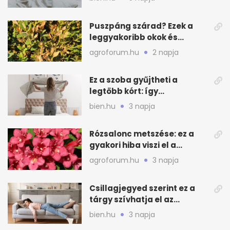
Puszpáng szárad? Ezek a
leggyakoribb okok és
teendők
agroforum.hu
2 napja
Ez a szoba gyűjtheti a
legtöbb kórt: így
mélytisztítsd otthon
bien.hu
3 napja
Rózsalonc metszése: ez a
gyakori hiba viszi el a
virágzást
agroforum.hu
3 napja
Csillagjegyed szerint ez a
tárgy szívhatja el az
otthonod energiáját
bien.hu
3 napja