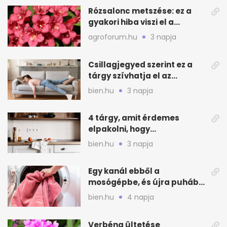
Rózsalonc metszése: ez a
gyakori hiba viszi el a
virágzást
agroforum.hu
3 napja
Csillagjegyed szerint ez a
tárgy szívhatja el az
otthonod energiáját
bien.hu
3 napja
4 tárgy, amit érdemes
elpakolni, hogy
hűvösebbnek tűnjön a lakás
bien.hu
3 napja
Egy kanál ebből a
mosógépbe, és újra puhább
lesz a törölköző
bien.hu
4 napja
Verbéna ültetése