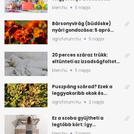
zónákra figyelj
bien.hu
5 napja
Bársonyvirág (büdöske)
nyári gondozása: 5 apró
lépés a dús virágzásért
agroforum.hu
5 napja
20 perces száraz trükk:
eltünteti az izzadságfoltot
és a szagot a matracról
bien.hu
5 napja
Puszpáng szárad? Ezek a
leggyakoribb okok és
teendők
agroforum.hu
2 napja
Ez a szoba gyűjtheti a
legtöbb kórt: így
mélytisztítsd otthon
bien.hu
3 napja