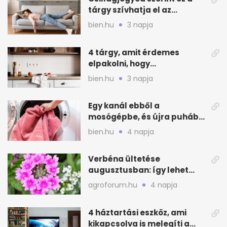
tárgy szívhatja el az
otthonod energiáját
bien.hu
3 napja
4 tárgy, amit érdemes
elpakolni, hogy
hűvösebbnek tűnjön a lakás
bien.hu
3 napja
Egy kanál ebből a
mosógépbe, és újra puhább
lesz a törölköző
bien.hu
4 napja
Verbéna ültetése
augusztusban: így lehet
még idén virágos a kert
agroforum.hu
4 napja
4 háztartási eszköz, ami
kikapcsolva is melegíti a