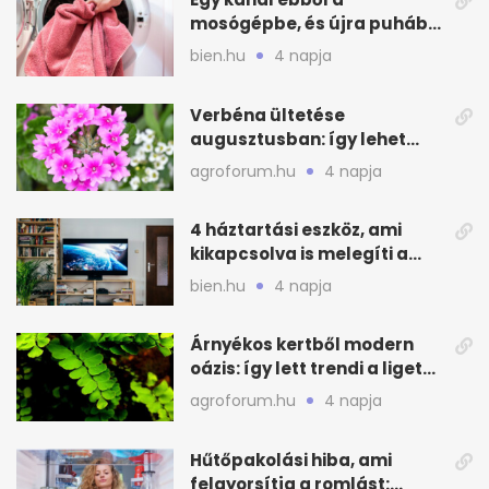
mosógépbe, és újra puhább
lesz a törölköző
bien.hu
4 napja
Verbéna ültetése
augusztusban: így lehet
még idén virágos a kert
agroforum.hu
4 napja
4 háztartási eszköz, ami
kikapcsolva is melegíti a
lakást
bien.hu
4 napja
Árnyékos kertből modern
oázis: így lett trendi a ligetes
zöld
agroforum.hu
4 napja
Hűtőpakolási hiba, ami
felgyorsítja a romlást: