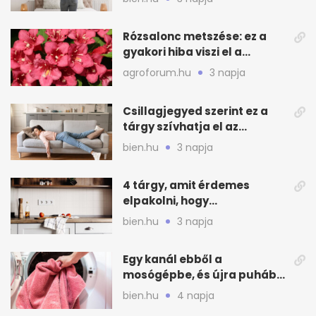
Rózsalonc metszése: ez a
gyakori hiba viszi el a
virágzást
agroforum.hu
3 napja
Csillagjegyed szerint ez a
tárgy szívhatja el az
otthonod energiáját
bien.hu
3 napja
4 tárgy, amit érdemes
elpakolni, hogy
hűvösebbnek tűnjön a lakás
bien.hu
3 napja
Egy kanál ebből a
mosógépbe, és újra puhább
lesz a törölköző
bien.hu
4 napja