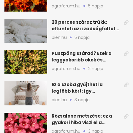
lépés a dús virágzásért
agroforum.hu
5 napja
20 perces száraz trükk:
eltünteti az izzadságfoltot
és a szagot a matracról
bien.hu
5 napja
Puszpáng szárad? Ezek a
leggyakoribb okok és
teendők
agroforum.hu
2 napja
Ez a szoba gyűjtheti a
legtöbb kórt: így
mélytisztítsd otthon
bien.hu
3 napja
Rózsalonc metszése: ez a
gyakori hiba viszi el a
virágzást
agroforum.hu
3 napja