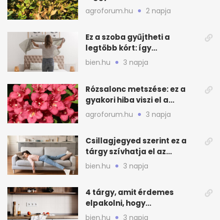
teendők
agroforum.hu
2 napja
Ez a szoba gyűjtheti a
legtöbb kórt: így
mélytisztítsd otthon
bien.hu
3 napja
Rózsalonc metszése: ez a
gyakori hiba viszi el a
virágzást
agroforum.hu
3 napja
Csillagjegyed szerint ez a
tárgy szívhatja el az
otthonod energiáját
bien.hu
3 napja
4 tárgy, amit érdemes
elpakolni, hogy
hűvösebbnek tűnjön a lakás
bien.hu
3 napja