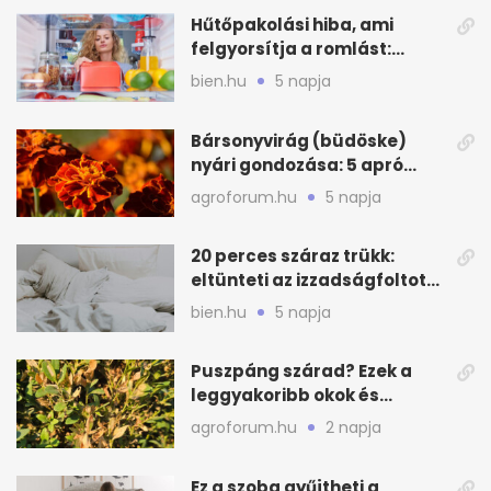
Hűtőpakolási hiba, ami
felgyorsítja a romlást:
zónákra figyelj
bien.hu
5 napja
Bársonyvirág (büdöske)
nyári gondozása: 5 apró
lépés a dús virágzásért
agroforum.hu
5 napja
20 perces száraz trükk:
eltünteti az izzadságfoltot
és a szagot a matracról
bien.hu
5 napja
Puszpáng szárad? Ezek a
leggyakoribb okok és
teendők
agroforum.hu
2 napja
Ez a szoba gyűjtheti a