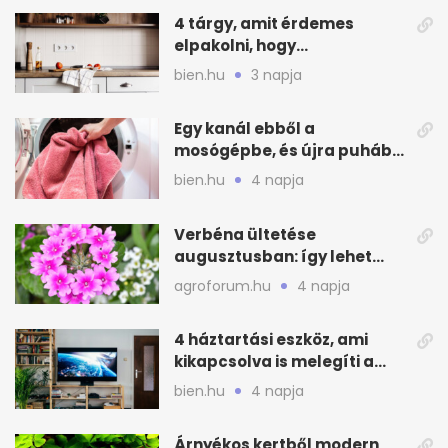
4 tárgy, amit érdemes
elpakolni, hogy
hűvösebbnek tűnjön a lakás
bien.hu
3 napja
Egy kanál ebből a
mosógépbe, és újra puhább
lesz a törölköző
bien.hu
4 napja
Verbéna ültetése
augusztusban: így lehet
még idén virágos a kert
agroforum.hu
4 napja
4 háztartási eszköz, ami
kikapcsolva is melegíti a
lakást
bien.hu
4 napja
Árnyékos kertből modern