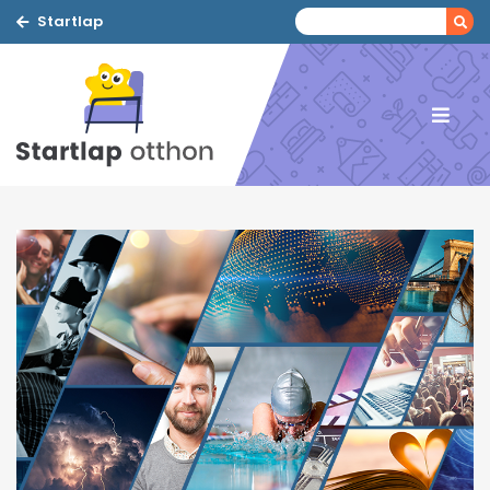
Startlap