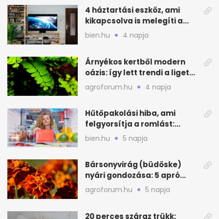
4 háztartási eszköz, ami
kikapcsolva is melegíti a
lakást
bien.hu
4 napja
Árnyékos kertből modern
oázis: így lett trendi a ligetes
zöld
agroforum.hu
4 napja
Hűtőpakolási hiba, ami
felgyorsítja a romlást:
zónákra figyelj
bien.hu
5 napja
Bársonyvirág (büdöske)
nyári gondozása: 5 apró
lépés a dús virágzásért
agroforum.hu
5 napja
20 perces száraz trükk: