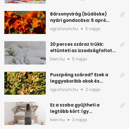
Bársonyvirág (büdöske)
nyári gondozása: 5 apró
lépés a dús virágzásért
agroforum.hu
5 napja
20 perces száraz trükk:
eltünteti az izzadságfoltot
és a szagot a matracról
bien.hu
5 napja
Puszpáng szárad? Ezek a
leggyakoribb okok és
teendők
agroforum.hu
2 napja
Ez a szoba gyűjtheti a
legtöbb kórt: így
mélytisztítsd otthon
bien.hu
3 napja