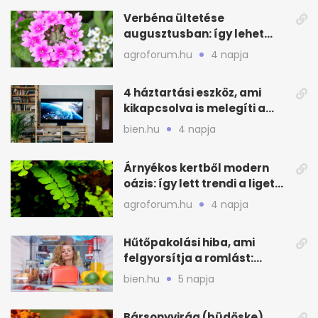
Verbéna ültetése
augusztusban: így lehet
még idén virágos a kert
agroforum.hu
4 napja
4 háztartási eszköz, ami
kikapcsolva is melegíti a
lakást
bien.hu
4 napja
Árnyékos kertből modern
oázis: így lett trendi a ligetes
zöld
agroforum.hu
4 napja
Hűtőpakolási hiba, ami
felgyorsítja a romlást:
zónákra figyelj
bien.hu
5 napja
Bársonyvirág (büdöske)