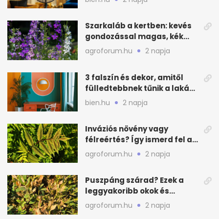
Szarkaláb a kertben: kevés
gondozással magas, kék
virágfalat ad
agroforum.hu
2 napja
3 falszín és dekor, amitől
fülledtebbnek tűnik a lakás
nyáron
bien.hu
2 napja
Inváziós növény vagy
félreértés? Így ismerd fel a
valódi kockázatot
agroforum.hu
2 napja
Puszpáng szárad? Ezek a
leggyakoribb okok és
teendők
agroforum.hu
2 napja