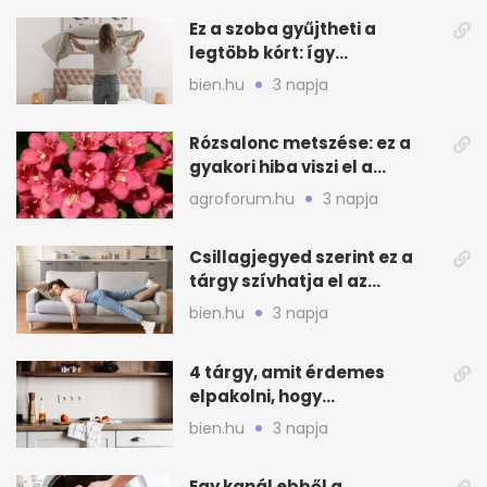
Ez a szoba gyűjtheti a
legtöbb kórt: így
mélytisztítsd otthon
bien.hu
3 napja
Rózsalonc metszése: ez a
gyakori hiba viszi el a
virágzást
agroforum.hu
3 napja
Csillagjegyed szerint ez a
tárgy szívhatja el az
otthonod energiáját
bien.hu
3 napja
4 tárgy, amit érdemes
elpakolni, hogy
hűvösebbnek tűnjön a lakás
bien.hu
3 napja
Egy kanál ebből a