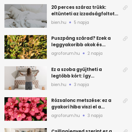
20 perces száraz trükk:
eltünteti az izzadságfoltot
és a szagot a matracról
bien.hu
5 napja
Puszpáng szárad? Ezek a
leggyakoribb okok és
teendők
agroforum.hu
2 napja
Ez a szoba gyűjtheti a
legtöbb kórt: így
mélytisztítsd otthon
bien.hu
3 napja
Rózsalonc metszése: ez a
gyakori hiba viszi el a
virágzást
agroforum.hu
3 napja
Csillagjegyed szerint ez a