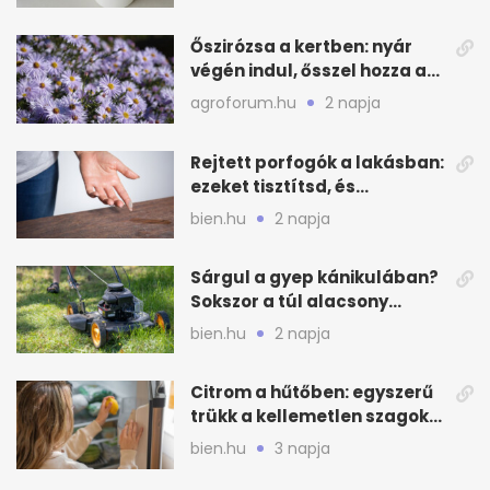
bútor
Őszirózsa a kertben: nyár
végén indul, ősszel hozza a
színét
agroforum.hu
2 napja
Rejtett porfogók a lakásban:
ezeket tisztítsd, és
ritkábban porolhatsz
bien.hu
2 napja
Sárgul a gyep kánikulában?
Sokszor a túl alacsony
fűnyírás a gond
bien.hu
2 napja
Citrom a hűtőben: egyszerű
trükk a kellemetlen szagok
ellen
bien.hu
3 napja