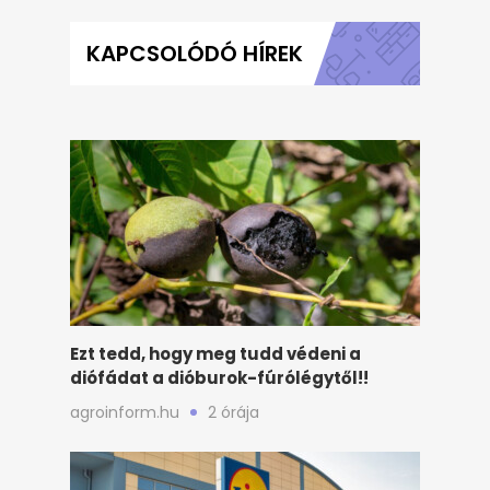
KAPCSOLÓDÓ HÍREK
Ezt tedd, hogy meg tudd védeni a
diófádat a dióburok-fúrólégytől!!
agroinform.hu
2 órája