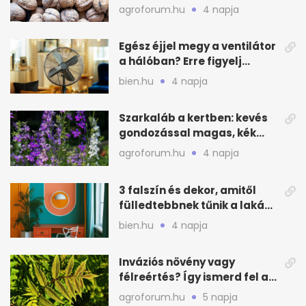
csináld a kertben
agroforum.hu
4 napja
Egész éjjel megy a ventilátor
a hálóban? Erre figyelj
alvásnál nyáron
bien.hu
4 napja
Szarkaláb a kertben: kevés
gondozással magas, kék
virágfalat ad
agroforum.hu
4 napja
3 falszín és dekor, amitől
fülledtebbnek tűnik a lakás
nyáron
bien.hu
4 napja
Inváziós növény vagy
félreértés? Így ismerd fel a
valódi kockázatot
agroforum.hu
5 napja