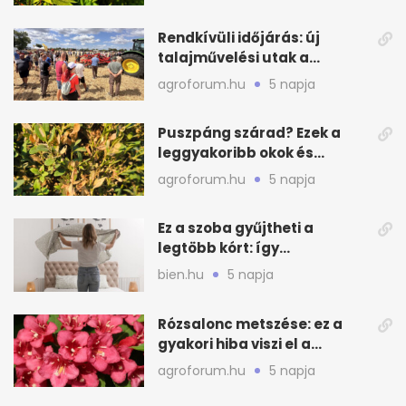
Rendkívüli időjárás: új
talajművelési utak a
gazdáknak
agroforum.hu
5 napja
Puszpáng szárad? Ezek a
leggyakoribb okok és
teendők
agroforum.hu
5 napja
Ez a szoba gyűjtheti a
legtöbb kórt: így
mélytisztítsd otthon
bien.hu
5 napja
Rózsalonc metszése: ez a
gyakori hiba viszi el a
virágzást
agroforum.hu
5 napja