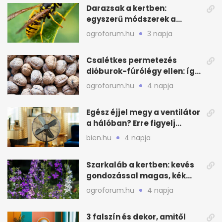
Darazsak a kertben:
egyszerű módszerek a
távoltartásukra nyáron
agroforum.hu
3 napja
Csalétkes permetezés
dióburok-fúrólégy ellen: így
csináld a kertben
agroforum.hu
4 napja
Egész éjjel megy a ventilátor
a hálóban? Erre figyelj
alvásnál nyáron
bien.hu
4 napja
Szarkaláb a kertben: kevés
gondozással magas, kék
virágfalat ad
agroforum.hu
4 napja
3 falszín és dekor, amitől