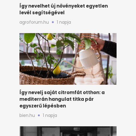
Így nevelhet új növényeket egyetlen
levél segítségével
agroforum.hu
1 napja
Így nevelj saját citromfát otthon: a
mediterrán hangulat titka pár
egyszerű lépésben
bien.hu
1 napja