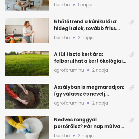
kagylós, homokszínű trend
bien.hu
1 napja
5 hűtőtrend a kánikulára:
hideg italok, tovább friss
alapanyagok
bien.hu
2 napja
A túl tiszta kert ára:
felborulhat a kert ökológiai
egyensúlya
agroforum.hu
2 napja
Aszályban is megmaradjon:
így válassz és nevelj
gyümölcsfát
agroforum.hu
2 napja
Nedves ronggyal
portörölsz? Pár nap múlva
ezért porosodik vissza a
bien.hu
2 napja