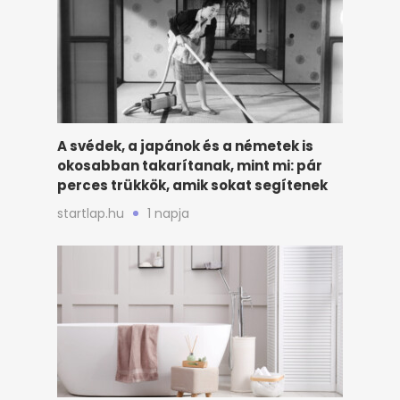
A svédek, a japánok és a németek is
okosabban takarítanak, mint mi: pár
perces trükkök, amik sokat segítenek
startlap.hu
1 napja