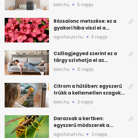
mélytisztítsd otthon
bien.hu
5 napja
Rózsalonc metszése: ez a
gyakori hiba viszi el a
virágzást
agroforum.hu
5 napja
Csillagjegyed szerint ez a
tárgy szívhatja el az
otthonod energiáját
bien.hu
6 napja
Citrom a hűtőben: egyszerű
trükk a kellemetlen szagok
ellen
bien.hu
3 napja
Darazsak a kertben:
egyszerű módszerek a
távoltartásukra nyáron
agroforum.hu
3 napja