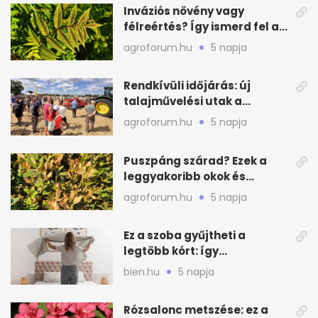
Inváziós növény vagy
félreértés? Így ismerd fel a
valódi kockázatot
agroforum.hu
5 napja
Rendkívüli időjárás: új
talajművelési utak a
gazdáknak
agroforum.hu
5 napja
Puszpáng szárad? Ezek a
leggyakoribb okok és
teendők
agroforum.hu
5 napja
Ez a szoba gyűjtheti a
legtöbb kórt: így
mélytisztítsd otthon
bien.hu
5 napja
Rózsalonc metszése: ez a