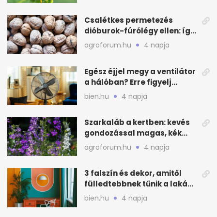
Csalétkes permetezés
dióburok-fúrólégy ellen: így
csináld a kertben
agroforum.hu
4 napja
Egész éjjel megy a ventilátor
a hálóban? Erre figyelj
alvásnál nyáron
bien.hu
4 napja
Szarkaláb a kertben: kevés
gondozással magas, kék
virágfalat ad
agroforum.hu
4 napja
3 falszín és dekor, amitől
fülledtebbnek tűnik a lakás
nyáron
bien.hu
4 napja