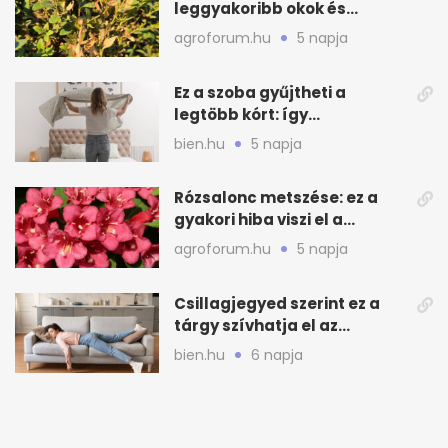
leggyakoribb okok és
teendők
agroforum.hu
5 napja
Ez a szoba gyűjtheti a
legtöbb kórt: így
mélytisztítsd otthon
bien.hu
5 napja
Rózsalonc metszése: ez a
gyakori hiba viszi el a
virágzást
agroforum.hu
5 napja
Csillagjegyed szerint ez a
tárgy szívhatja el az
otthonod energiáját
bien.hu
6 napja