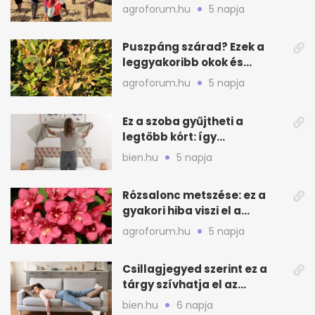
gazdáknak
agroforum.hu
5 napja
Puszpáng szárad? Ezek a
leggyakoribb okok és
teendők
agroforum.hu
5 napja
Ez a szoba gyűjtheti a
legtöbb kórt: így
mélytisztítsd otthon
bien.hu
5 napja
Rózsalonc metszése: ez a
gyakori hiba viszi el a
virágzást
agroforum.hu
5 napja
Csillagjegyed szerint ez a
tárgy szívhatja el az
otthonod energiáját
bien.hu
6 napja