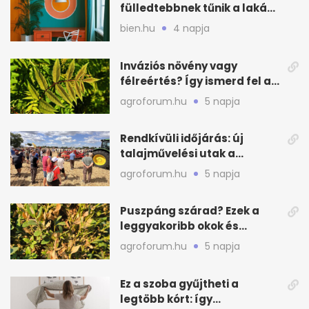
fülledtebbnek tűnik a lakás
nyáron
bien.hu
4 napja
Inváziós növény vagy
félreértés? Így ismerd fel a
valódi kockázatot
agroforum.hu
5 napja
Rendkívüli időjárás: új
talajművelési utak a
gazdáknak
agroforum.hu
5 napja
Puszpáng szárad? Ezek a
leggyakoribb okok és
teendők
agroforum.hu
5 napja
Ez a szoba gyűjtheti a
legtöbb kórt: így