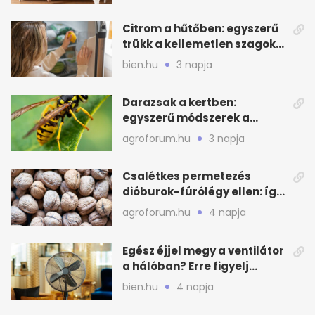
Citrom a hűtőben: egyszerű
trükk a kellemetlen szagok
ellen
bien.hu
3 napja
Darazsak a kertben:
egyszerű módszerek a
távoltartásukra nyáron
agroforum.hu
3 napja
Csalétkes permetezés
dióburok-fúrólégy ellen: így
csináld a kertben
agroforum.hu
4 napja
Egész éjjel megy a ventilátor
a hálóban? Erre figyelj
alvásnál nyáron
bien.hu
4 napja