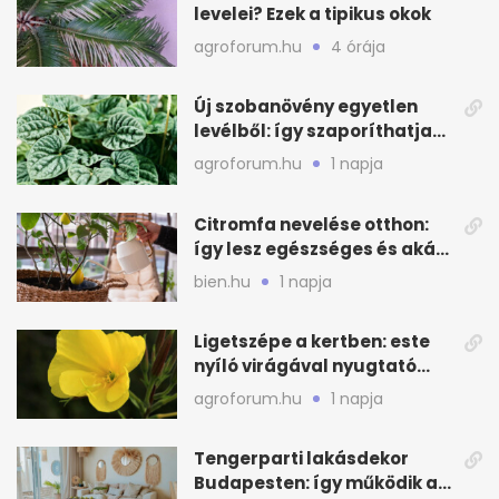
levelei? Ezek a tipikus okok
agroforum.hu
4 órája
Új szobanövény egyetlen
levélből: így szaporíthatja
egyszerűen
agroforum.hu
1 napja
Citromfa nevelése otthon:
így lesz egészséges és akár
termő is
bien.hu
1 napja
Ligetszépe a kertben: este
nyíló virágával nyugtató
látvány
agroforum.hu
1 napja
Tengerparti lakásdekor
Budapesten: így működik a