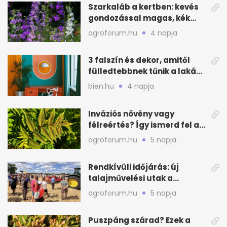
Szarkaláb a kertben: kevés
gondozással magas, kék
virágfalat ad
agroforum.hu
4 napja
3 falszín és dekor, amitől
fülledtebbnek tűnik a lakás
nyáron
bien.hu
4 napja
Inváziós növény vagy
félreértés? Így ismerd fel a
valódi kockázatot
agroforum.hu
5 napja
Rendkívüli időjárás: új
talajművelési utak a
gazdáknak
agroforum.hu
5 napja
Puszpáng szárad? Ezek a