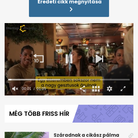
Eredeti cikk megnyitása
0
seconds
of
MÉG TÖBB FRISS HÍR
1
minute,
5
seconds
Száradnak a cikász pálma