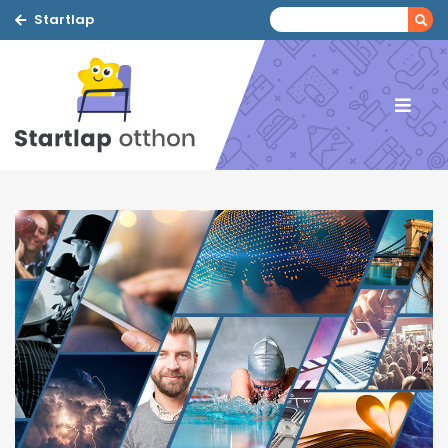
Startlap