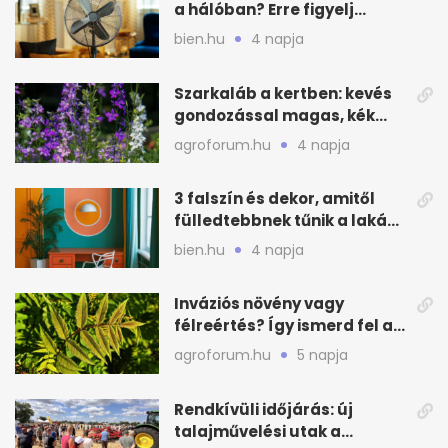
a hálóban? Erre figyelj
alvásnál nyáron
bien.hu
4 napja
Szarkaláb a kertben: kevés
gondozással magas, kék
virágfalat ad
agroforum.hu
4 napja
3 falszín és dekor, amitől
fülledtebbnek tűnik a lakás
nyáron
bien.hu
4 napja
Inváziós növény vagy
félreértés? Így ismerd fel a
valódi kockázatot
agroforum.hu
5 napja
Rendkívüli időjárás: új
talajművelési utak a