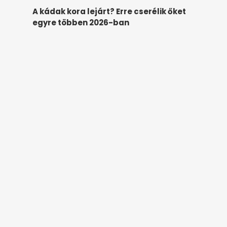
A kádak kora lejárt? Erre cserélik őket
egyre többen 2026-ban
femcafe.hu
1 napja
Miként tudom megelőzni, hogy a
paradicsom felrepedjen?
agroforum.hu
1 napja