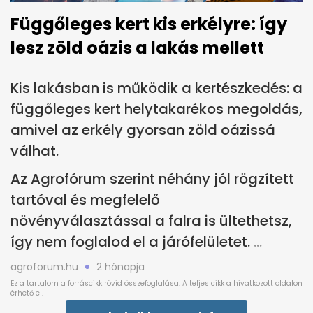
Függőleges kert kis erkélyre: így
lesz zöld oázis a lakás mellett
Kis lakásban is működik a kertészkedés: a
függőleges kert helytakarékos megoldás,
amivel az erkély gyorsan zöld oázissá
válhat.
Az Agrofórum szerint néhány jól rögzített
tartóval és megfelelő
növényválasztással a falra is ültethetsz,
így nem foglalod el a járófelületet.
agroforum.hu
2 hónapja