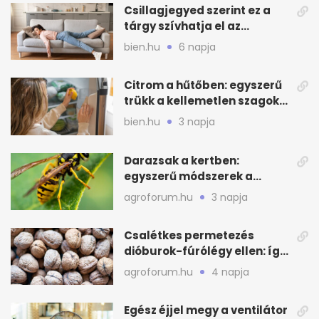
Csillagjegyed szerint ez a
tárgy szívhatja el az
otthonod energiáját
bien.hu
6 napja
Citrom a hűtőben: egyszerű
trükk a kellemetlen szagok
ellen
bien.hu
3 napja
Darazsak a kertben:
egyszerű módszerek a
távoltartásukra nyáron
agroforum.hu
3 napja
Csalétkes permetezés
dióburok-fúrólégy ellen: így
csináld a kertben
agroforum.hu
4 napja
Egész éjjel megy a ventilátor