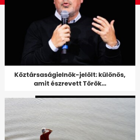
Változik egy nyugdíjszabály
Köztársaságielnök-jelölt: különös,
szeptembertől
amit észrevett Török...