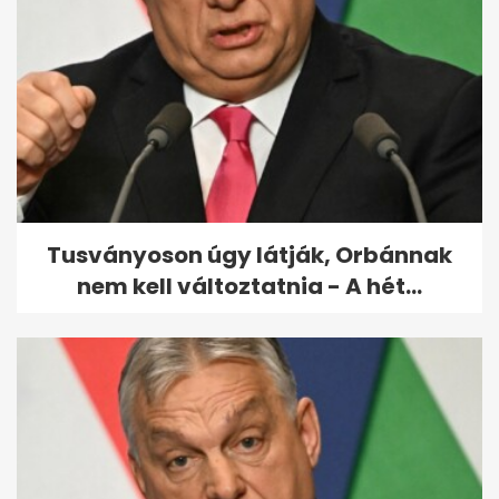
Stohl András ezt üzente
Gáspár Evelinnek
Tusványoson úgy látják, Orbánnak
nem kell változtatnia - A hét...