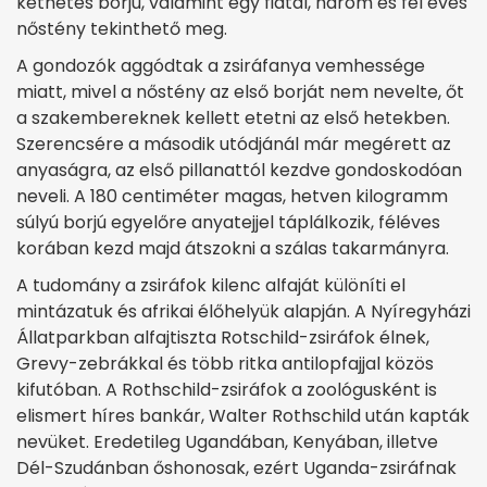
kéthetes borjú, valamint egy fiatal, három és fél éves
nőstény tekinthető meg.
A gondozók aggódtak a zsiráfanya vemhessége
miatt, mivel a nőstény az első borját nem nevelte, őt
a szakembereknek kellett etetni az első hetekben.
Szerencsére a második utódjánál már megérett az
anyaságra, az első pillanattól kezdve gondoskodóan
neveli. A 180 centiméter magas, hetven kilogramm
súlyú borjú egyelőre anyatejjel táplálkozik, féléves
korában kezd majd átszokni a szálas takarmányra.
A tudomány a zsiráfok kilenc alfaját különíti el
mintázatuk és afrikai élőhelyük alapján. A Nyíregyházi
Állatparkban alfajtiszta Rotschild-zsiráfok élnek,
Grevy-zebrákkal és több ritka antilopfajjal közös
kifutóban. A Rothschild-zsiráfok a zoológusként is
elismert híres bankár, Walter Rothschild után kapták
nevüket. Eredetileg Ugandában, Kenyában, illetve
Dél-Szudánban őshonosak, ezért Uganda-zsiráfnak