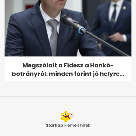
Megszólalt a Fidesz a Hankó-
botrányról: minden forint jó helyre...