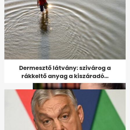
"Léteznek tehát ilyen hasznos
idióta írók és olvasók" -...
Dermesztő látvány: szivárog a
rákkeltő anyag a kiszáradó...