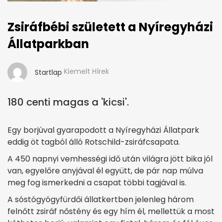
Zsiráfbébi született a Nyíregyházi
Állatparkban
Kiemelt Hírek
Startlap
180 centi magas a 'kicsi'.
Egy borjúval gyarapodott a Nyíregyházi Állatpark
eddig öt tagból álló Rotschild-zsiráfcsapata.
A 450 napnyi vemhességi idő után világra jött bika jól
van, egyelőre anyjával él együtt, de pár nap múlva
meg fog ismerkedni a csapat többi tagjával is.
A sóstógyógyfürdői állatkertben jelenleg három
felnőtt zsiráf nőstény és egy hím él, mellettük a most