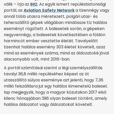
válik – írja az
IHO
. Az egyik ismert repülésbiztonsági
portál, az
Aviation Safety Network
a tizennégy vagy
annál több utasra méretezett, polgári utas- és
teherszállító gépek világában mindössze tíz halálos
eseményt rögzített. A balesetek során, a gépeken
negyvennégy, a balesetek következtében a földön
harmincöt ember vesztette életét. Tavalyelőtt
tizenhat halálos esemény 303 életet követelt, azaz
mind az események száma, mind az áldozatoké jóval
alacsonyabb volt, mint 2016-ban.
A portál számításai szerint a légi személyszállítás
tavalyi 36,8 millió repüléséhez képest az öt
utasszállító súlyos eseménye azt jelenti, hogy 7,36
millió felszállásra jut egy halálos kimenetelű baleset.
lap megjegyzik, hogy a magyar közutakon 2017 első
kilenc hónapjában 396 olyan baleset történt, amely
halálos áldozatot vagy áldozatokat követelt.