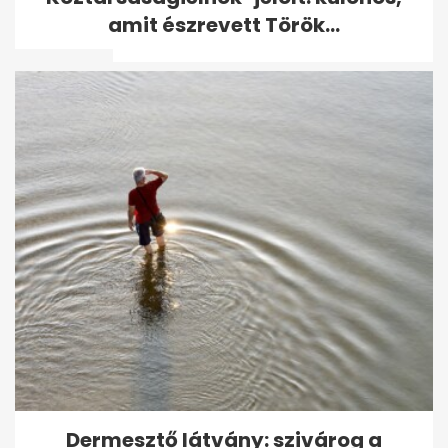
zuhant le egy repülő
amit észrevett Török...
Brazíliában
Turbulenciába került a
Singapore Airlines gépe, egy
ember meghalt
Dermesztő látvány: szivárog a