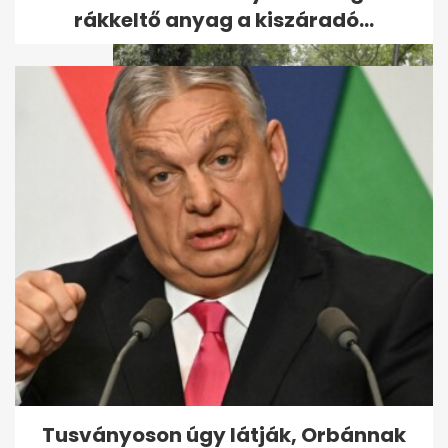
rákkeltő anyag a kiszáradó...
Keddi vihar: országszerte
nagy a kár
Tusványoson úgy látják, Orbánnak