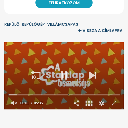
REPÜLŐ
REPÜLŐGÉP
VILLÁMCSAPÁS
VISSZA A CÍMLAPRA
00:02
05:35
0
seconds
of
5