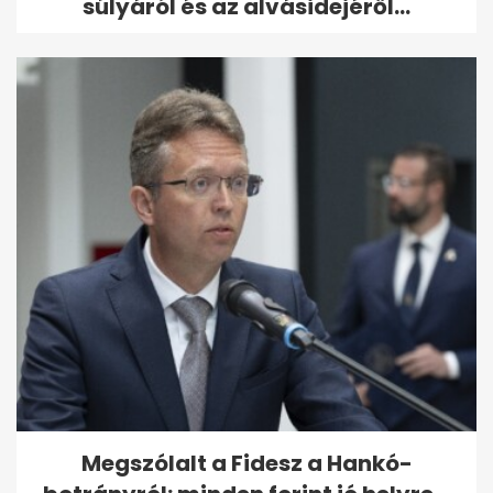
súlyáról és az alvásidejéről...
Megszólalt a Fidesz a Hankó-