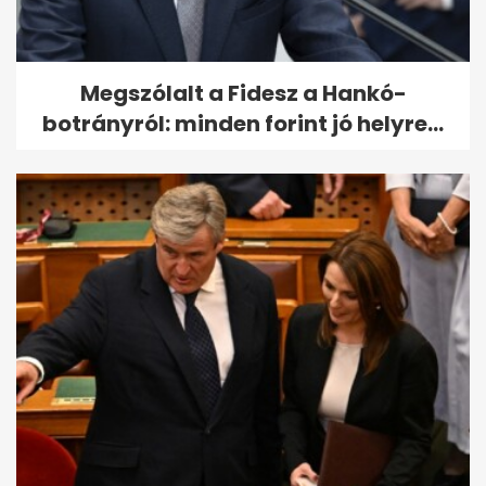
Megszólalt a Fidesz a Hankó-
botrányról: minden forint jó helyre...