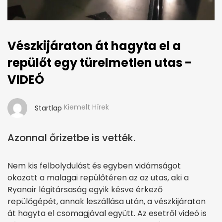
Vészkijáraton át hagyta el a
repülőt egy türelmetlen utas -
VIDEÓ
Kiemelt Hírek
Startlap
Azonnal őrizetbe is vették.
Nem kis felbolydulást és egyben vidámságot
okozott a malagai repülőtéren az az utas, aki a
Ryanair légitársaság egyik késve érkező
repülőgépét, annak leszállása után, a vészkijáraton
át hagyta el csomagjával együtt. Az esetről videó is