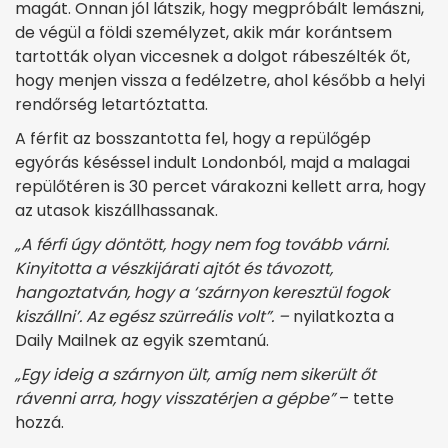
magát. Onnan jól látszik, hogy megpróbált lemászni,
de végül a földi személyzet, akik már korántsem
tartották olyan viccesnek a dolgot rábeszélték őt,
hogy menjen vissza a fedélzetre, ahol később a helyi
rendőrség letartóztatta.
A férfit az bosszantotta fel, hogy a repülőgép
egyórás késéssel indult Londonból, majd a malagai
repülőtéren is 30 percet várakozni kellett arra, hogy
az utasok kiszállhassanak.
„A férfi úgy döntött, hogy nem fog tovább várni.
Kinyitotta a vészkijárati ajtót és távozott,
hangoztatván, hogy a ‘szárnyon keresztül fogok
kiszállni’. Az egész szürreális volt”. –
nyilatkozta a
Daily Mailnek az egyik szemtanú.
„Egy ideig a szárnyon ült, amíg nem sikerült őt
rávenni arra, hogy visszatérjen a gépbe”
– tette
hozzá.