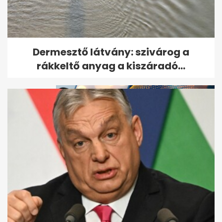
Megszökött a több száz állatot
Dermesztő látvány: szivárog a
brutálisan megkínzó nő
rákkeltő anyag a kiszáradó...