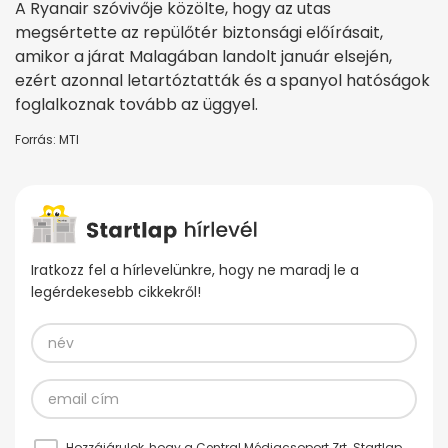
A Ryanair szóvivője közölte, hogy az utas
megsértette az repülőtér biztonsági előírásait,
amikor a járat Malagában landolt január elsején,
ezért azonnal letartóztatták és a spanyol hatóságok
foglalkoznak tovább az üggyel.
Forrás: MTI
Iratkozz fel a hírlevelünkre, hogy ne maradj le a
legérdekesebb cikkekről!
Hozzájárulok, hogy a Central Médiacsoport Zrt. Startlap