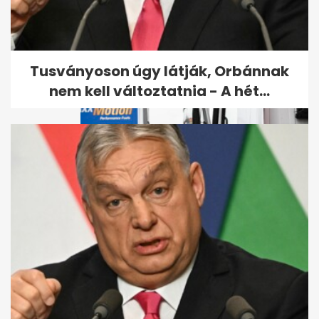
Kiderült, hogyan végzett
gyilkosa a Budapesten eltűnt
amerikai...
Tusványoson úgy látják, Orbánnak
nem kell változtatnia - A hét...
Egy hétig országos rendőrségi
ellenőrzést tartanak a