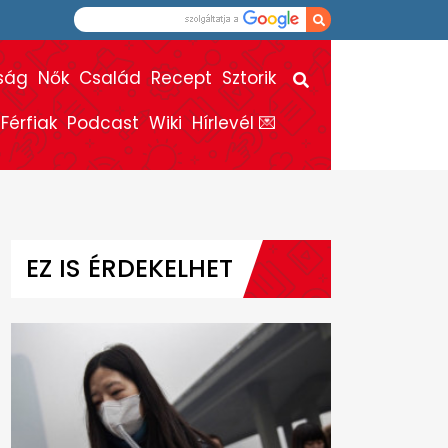
ság
Nők
Család
Recept
Sztorik
Férfiak
Podcast
Wiki
Hírlevél 💌
EZ IS ÉRDEKELHET