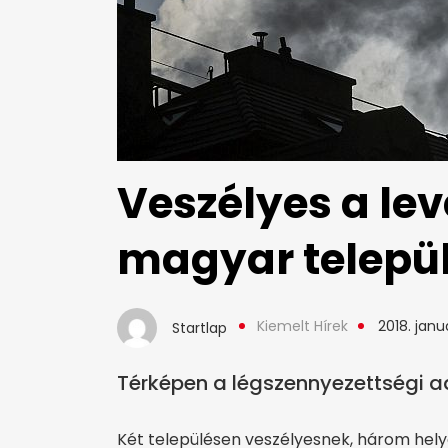
Veszélyes a le
magyar telepü
Kiemelt Hírek
2018. janu
Startlap
Térképen a légszennyezettségi a
Két településen veszélyesnek, három hel