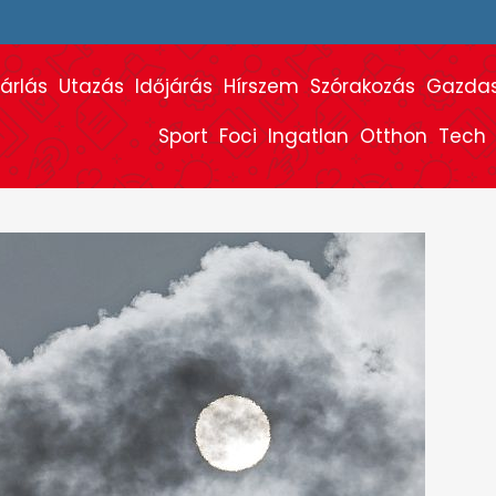
árlás
Utazás
Időjárás
Hírszem
Szórakozás
Gazda
Sport
Foci
Ingatlan
Otthon
Tech