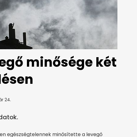
vegő minősége két
lésen
ár 24.
datok.
yen egészségtelennek minősítette a levegő