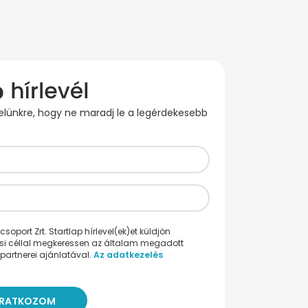
evelünkre, hogy ne maradj le a legérdekesebb
oport Zrt. Startlap hírlevel(ek)et küldjön
ési céllal megkeressen az általam megadott
partnerei ajánlatával.
Az adatkezelés