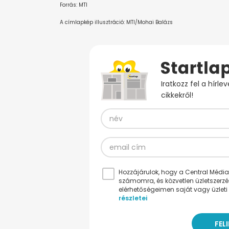
Forrás: MTI
A címlapkép illusztráció: MTI/Mohai Balázs
Iratkozz fel a hírl
cikkekről!
Hozzájárulok, hogy a Central Médiacs
számomra, és közvetlen üzletszerz
elérhetőségeimen saját vagy üzleti 
részletei