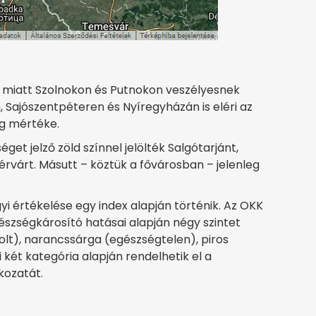
a miatt Szolnokon és Putnokon veszélyesnek
, Sajószentpéteren és Nyíregyházán is eléri az
ég mértéke.
et jelző zöld színnel jelölték Salgótarjánt,
rvárt. Másutt – köztük a fővárosban – jelenleg
 értékelése egy index alapján történik. Az OKK
szségkárosító hatásai alapján négy szintet
ásolt), narancssárga (egészségtelen), piros
két kategória alapján rendelhetik el a
kozatát.