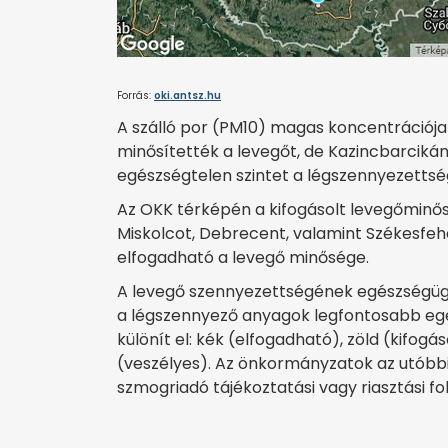
Forrás:
oki.antsz.hu
A szálló por (PM10) magas koncentrációj
minősítették a levegőt, de Kazincbarcikán
egészségtelen szintet a légszennyezetts
Az OKK térképén a kifogásolt levegőminőség
Miskolcot, Debrecent, valamint Székesfehé
elfogadható a levegő minősége.
A levegő szennyezettségének egészségügyi
a légszennyező anyagok legfontosabb egé
különít el: kék (elfogadható), zöld (kifog
(veszélyes). Az önkormányzatok az utóbbi 
szmogriadó tájékoztatási vagy riasztási fo