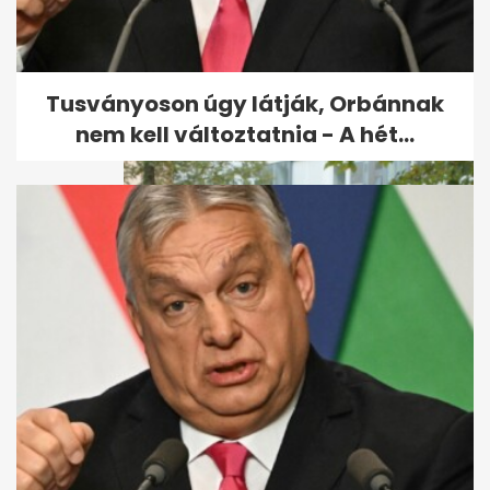
Az államtitkár szerint Magyar
Péter neki is üzengetett,
mikor...
Tusványoson úgy látják, Orbánnak
nem kell változtatnia - A hét...
Magyar Péter: Míg az