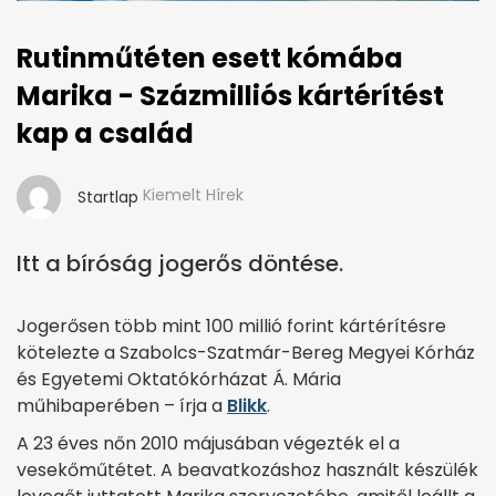
Rutinműtéten esett kómába
Marika - Százmilliós kártérítést
kap a család
Kiemelt Hírek
Startlap
Itt a bíróság jogerős döntése.
Jogerősen több mint 100 millió forint kártérítésre
kötelezte a Szabolcs-Szatmár-Bereg Megyei Kórház
és Egyetemi Oktatókórházat Á. Mária
műhibaperében – írja a
Blikk
.
A 23 éves nőn 2010 májusában végezték el a
vesekőműtétet. A beavatkozáshoz használt készülék