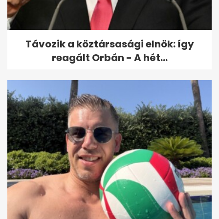
államtitkár a fejlődésről
magyarázott a...
Távozik a köztársasági elnök: így
reagált Orbán - A hét...