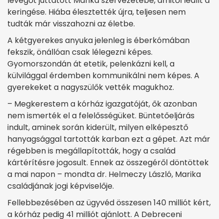
levegőt juttatott Marika szervezetébe, amitől leállt a
keringése. Hiába élesztették újra, teljesen nem
tudták már visszahozni az életbe.
A kétgyerekes anyuka jelenleg is éberkómában
fekszik, önállóan csak lélegezni képes.
Gyomorszondán át etetik, pelenkázni kell, a
külvilággal érdemben kommunikálni nem képes. A
gyerekeket a nagyszülők vették magukhoz.
– Megkerestem a kórház igazgatóját, ők azonban
nem ismerték el a felelősségüket. Büntetőeljárás
indult, aminek során kiderült, milyen elképesztő
hanyagsággal tartották karban ezt a gépet. Azt már
régebben is megállapították, hogy a család
kártérítésre jogosult. Ennek az összegéről döntöttek
a mai napon – mondta dr. Helmeczy László, Marika
családjának jogi képviselője.
Fellebbezésében az ügyvéd összesen 140 milliót kért,
a kórház pedig 41 milliót ajánlott. A Debreceni