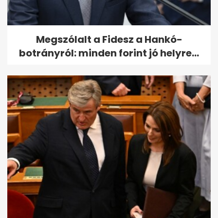
Megszólalt a Fidesz a Hankó-
botrányról: minden forint jó helyre...