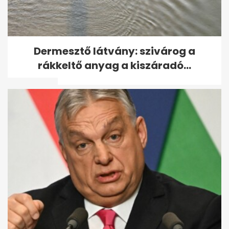
Az államtitkár elrendelte,
Dermesztő látvány: szivárog a
hogy Magyar Pétert csak
rákkeltő anyag a kiszáradó...
munkaidőben...