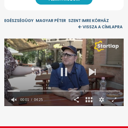
EGÉSZSÉGÜGY
MAGYAR PÉTER
SZENT IMRE KÓRHÁZ
VISSZA A CÍMLAPRA
0
seconds
of
4
minutes,