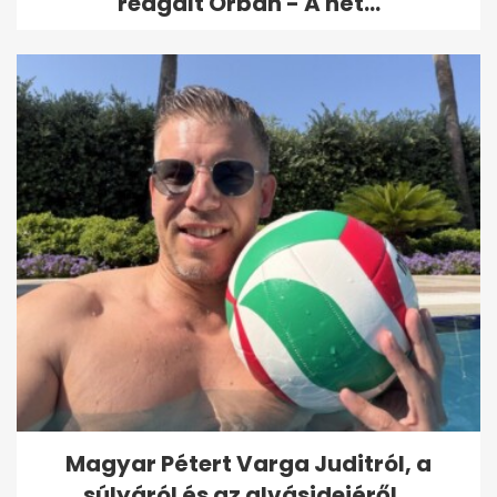
reagált Orbán - A hét...
Magyar Pétert Varga Juditról, a
súlyáról és az alvásidejéről...