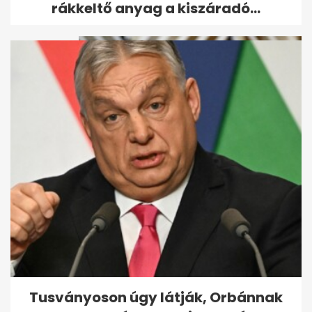
rákkeltő anyag a kiszáradó...
Kiderült, mikor állhat fel a
Vagyonvisszaszerzési Hivatal
- A hét...
Tusványoson úgy látják, Orbánnak