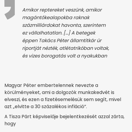
Amikor reptereket veszünk, amikor
magántőkealapokba raknak
százmilliárdokat havonta, szerintem
ez vállalhatatlan. […] A betegek
éppen Takács Péter államtitkár úr
riportját nézték, atlétatrikóban voltak,
és vizes borogatás volt a nyakukban
Magyar Péter embertelennek nevezte a
körülményeket, ami a dolgozók munkakedvét is
elveszi, és ezen a fizetésemelésük sem segít, mivel
azt „elvitte a 30 százalékos infláció”.
A Tisza Párt képviselője bejelentkezését azzal zárta,
hogy