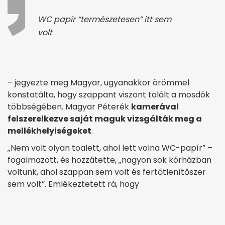
WC papír “természetesen” itt sem
volt
– jegyezte meg Magyar, ugyanakkor örömmel
konstatálta, hogy szappant viszont talált a mosdók
többségében. Magyar Péterék
kamerával
felszerelkezve saját maguk vizsgálták meg a
mellékhelyiségeket
.
„Nem volt olyan toalett, ahol lett volna WC-papír” –
fogalmazott, és hozzátette, „nagyon sok kórházban
voltunk, ahol szappan sem volt és fertőtlenítőszer
sem volt”. Emlékeztetett rá, hogy