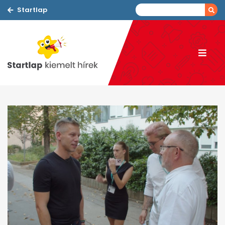
Startlap