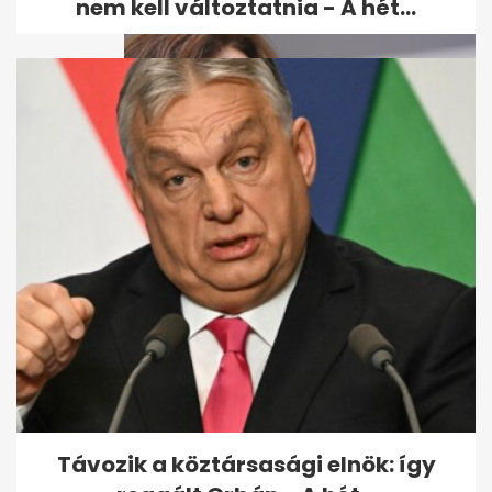
nem kell változtatnia - A hét...
Varga Judit reagált: Orbán
bántalmazással
kapcsolatban emlegette...
Távozik a köztársasági elnök: így