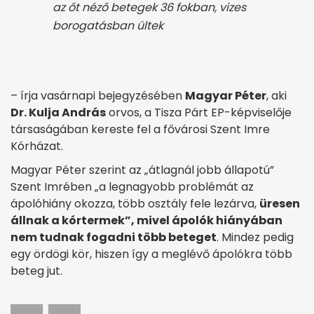
az őt néző betegek 36 fokban, vizes
borogatásban ültek
– írja vasárnapi bejegyzésében
Magyar Péter
, aki
Dr. Kulja András
orvos, a Tisza Párt EP-képviselője
társaságában kereste fel a fővárosi Szent Imre
Kórházat.
Magyar Péter szerint az „átlagnál jobb állapotú”
Szent Imrében „a legnagyobb problémát az
ápolóhiány okozza, több osztály fele lezárva,
üresen
állnak a kórtermek”, mivel ápolók hiányában
nem tudnak fogadni több beteget
. Mindez pedig
egy ördögi kör, hiszen így a meglévő ápolókra több
beteg jut.