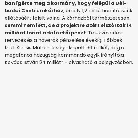
ban ígérte meg a kormány, hogy felépül a Dél-
budai Centrumkórház
, amely 1,2 millió honfitársunk
ellátásáért felelt volna. A kórházból természetesen
semmi nem lett, de a projektre azért elszórtak 14
milliárd forint adófizetői pénzt
. Telekvásárlás,
tervezés és a haverok pénzelése évekig. Többek
közt Kocsis Máté felesége kapott 36 milliót, míg a
megafonos hazugság kommandó egyik irányítója,
Kovács István 24 milliót” – olvasható a bejegyzésben.