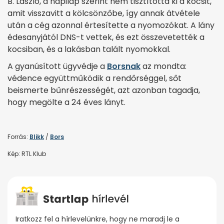
B. László, a napilap szerint nem tisztította ki a kocsit,
amit visszavitt a kölcsönzőbe, így annak átvétele
után a cég azonnal értesítette a nyomozókat. A lány
édesanyjától DNS-t vettek, és ezt összevetették a
kocsiban, és a lakásban talált nyomokkal.
A gyanúsított ügyvédje a
Borsnak
az mondta:
védence együttműködik a rendőrséggel, sőt
beismerte bűnrészességét, azt azonban tagadja,
hogy megölte a 24 éves lányt.
Forrás:
Blikk
/
Bors
Kép: RTL Klub
Iratkozz fel a hírlevelünkre, hogy ne maradj le a