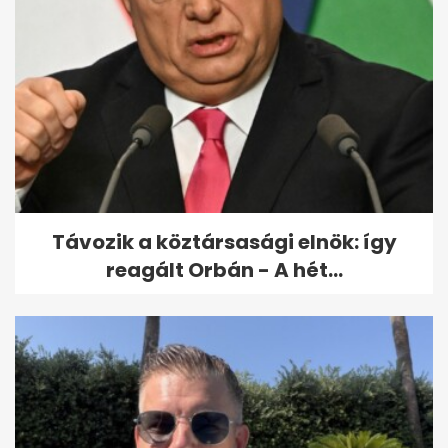
Kiderült, hogyan végzett
gyilkosa a Budapesten eltűnt
amerikai...
Távozik a köztársasági elnök: így
reagált Orbán - A hét...