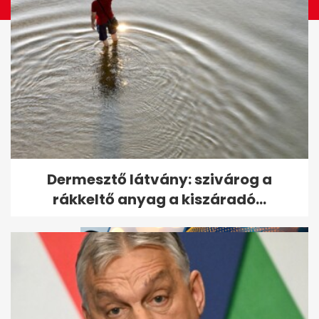
Döntött a bíróság Till Tamás
Dermesztő látvány: szivárog a
gyilkosáról
rákkeltő anyag a kiszáradó...