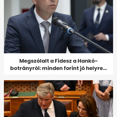
Megszólalt a Fidesz a Hankó-
botrányról: minden forint jó helyre...