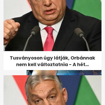
Kiderült, ki ölte meg Till
Tamást, de a gyilkos
szabadon...
Tusványoson úgy látják, Orbánnak
nem kell változtatnia - A hét...