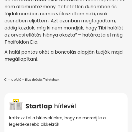
nem állami intézmény. Tehetetlen dühömben és
fájdalmamban nem is válaszoltam neki, csak
csendben eljöttem. Azt azonban megfogadtam,
addig küzdök, míg ki nem mondják, hogy Tibi halálát
az orvosi ellátás hiánya okozta” – határozta el még
Thaiföldön Dia.
A halál pontos okát a boncolás alapján tudják majd
megállapítani.
Címlapfotó – illusztráció: Thinkstock
Iratkozz fel a hírlevelünkre, hogy ne maradj le a
legérdekesebb cikkekről!