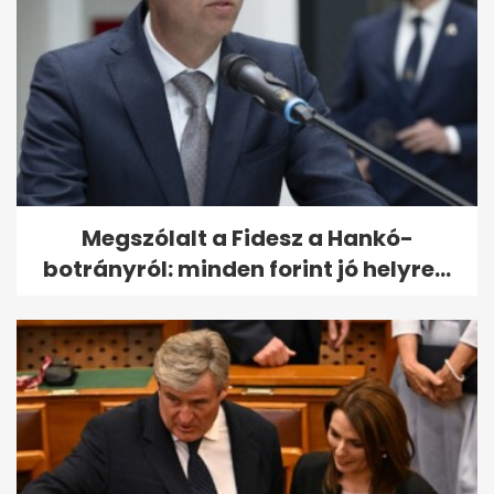
Megszólalt a Fidesz a Hankó-
botrányról: minden forint jó helyre...