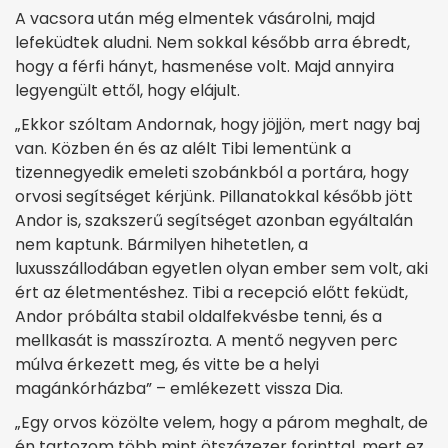
A vacsora után még elmentek vásárolni, majd
lefeküdtek aludni. Nem sokkal később arra ébredt,
hogy a férfi hányt, hasmenése volt. Majd annyira
legyengült ettől, hogy elájult.
„Ekkor szóltam Andornak, hogy jöjjön, mert nagy baj
van. Közben én és az alélt Tibi lementünk a
tizennegyedik emeleti szobánkból a portára, hogy
orvosi segítséget kérjünk. Pillanatokkal később jött
Andor is, szakszerű segítséget azonban egyáltalán
nem kaptunk. Bármilyen hihetetlen, a
luxusszállodában egyetlen olyan ember sem volt, aki
ért az életmentéshez. Tibi a recepció előtt feküdt,
Andor próbálta stabil oldalfekvésbe tenni, és a
mellkasát is masszírozta. A mentő negyven perc
múlva érkezett meg, és vitte be a helyi
magánkórházba” – emlékezett vissza Dia.
„Egy orvos közölte velem, hogy a párom meghalt, de
én tartozom több mint ötszázezer forinttal, mert ez