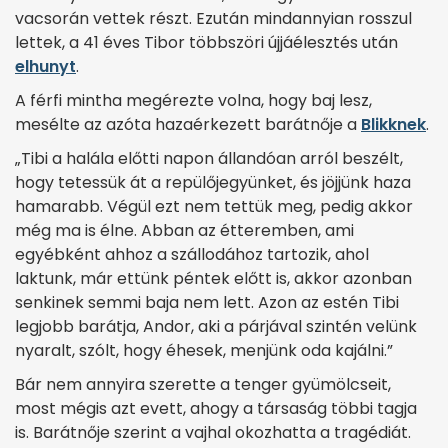
vacsorán vettek részt. Ezután mindannyian rosszul
lettek, a 41 éves Tibor többszöri újjáélesztés után
elhunyt
.
A férfi mintha megérezte volna, hogy baj lesz,
mesélte az azóta hazaérkezett barátnője a
Blikknek
.
„Tibi a halála előtti napon állan­dóan arról beszélt,
hogy tetessük át a repülőjegyünket, és jöjjünk haza
hamarabb. Végül ezt nem tettük meg, pedig akkor
még ma is élne. Abban az étteremben, ami
egyébként ahhoz a szállodához tartozik, ahol
laktunk, már ettünk péntek előtt is, akkor azonban
senkinek semmi baja nem lett. Azon az estén Tibi
legjobb barátja, Andor, aki a párjával szintén velünk
nyaralt, szólt, hogy éhesek, menjünk oda kajálni.”
Bár nem annyira szerette a tenger gyümölcseit,
most mégis azt evett, ahogy a társaság többi tagja
is. Barátnője szerint a vajhal okozhatta a tragédiát.