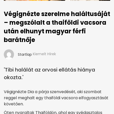
Végignézte szerelme haláltusáját
– megszólalt a thaiföldi vacsora
után elhunyt magyar férfi
barátnője
Kiemelt Hírek
Startlap
'Tibi halálát az orvosi ellátás hiánya
okozta.'
Végignézte Dia a párja szenvedését, aki szombat
reggel meghalt egy thaiföldi vacsora elfogyasztását
követően.
Öten nyaraltak Thaiföldön, ahol egy svédasztalos