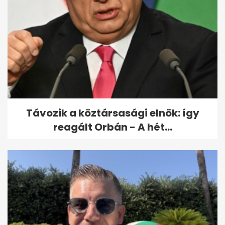
Cipőtalpat töröltek a sajttal
és a földről vették fel a húst...
Távozik a köztársasági elnök: így
reagált Orbán - A hét...