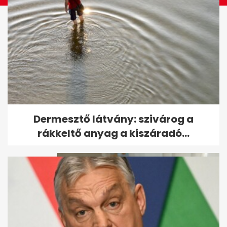
Turistákat szállító kisrepülő
Dermesztő látvány: szivárog a
zuhant le Thaiföldön, utasai...
rákkeltő anyag a kiszáradó...