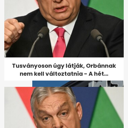
Tömeges ételmérgezés egy
budapesti kórházban
Tusványoson úgy látják, Orbánnak
nem kell változtatnia - A hét...