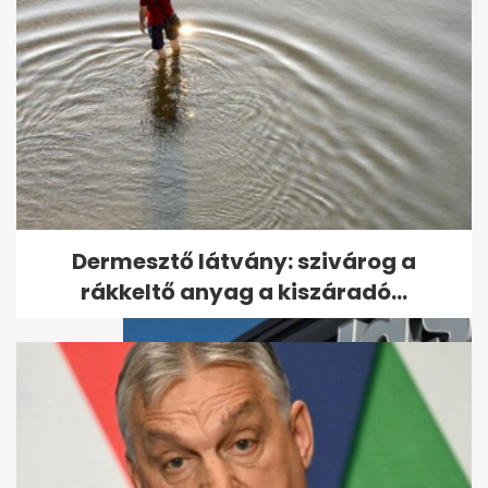
Tömeges ételmérgezés egy
budapesti kórházban
Dermesztő látvány: szivárog a
rákkeltő anyag a kiszáradó...