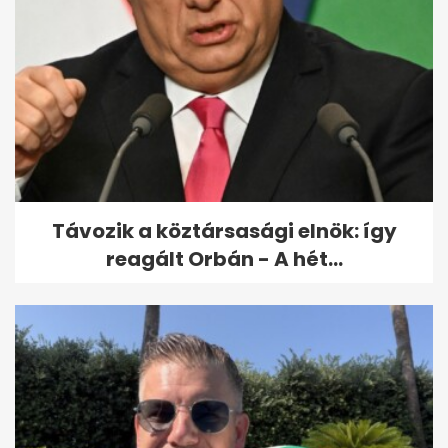
Távozik a köztársasági elnök: így
reagált Orbán - A hét...