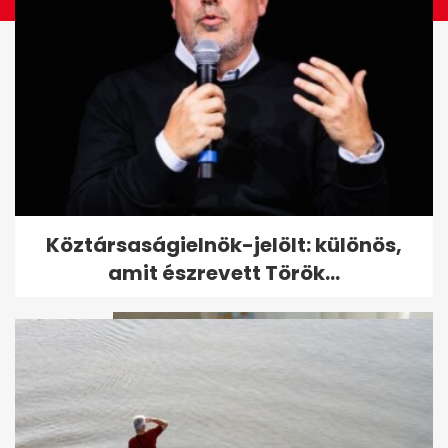
Turistákat szállító kisrepülő
Köztársaságielnök-jelölt: különös,
zuhant le Thaiföldön, utasai...
amit észrevett Török...