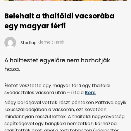
Belehalt a thaiföldi vacsorába
egy magyar férfi
Kiemelt Hírek
Startlap
A holttestet egyelőre nem hozhatják
haza.
Életét vesztette egy magyar férfi egy thaiföldi
svédasztalos vacsora után – írta a
Bors
.
Négy barátjával vettek részt pénteken Pattaya egyik
luxusszállodájában a vacsorán, ezt követően
mindannyian rosszul lettek. A thaiföldi nagykövetség
segítségével egy bangkoki nemzetközi kórházba
szállították őket, ahol a férfi többszöri újjáélesztés