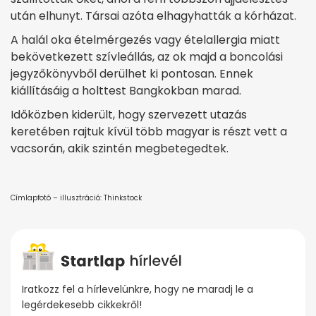
után elhunyt. Társai azóta elhagyhatták a kórházat.
A halál oka ételmérgezés vagy ételallergia miatt
bekövetkezett szívleállás, az ok majd a boncolási
jegyzőkönyvből derülhet ki pontosan. Ennek
kiállításáig a holttest Bangkokban marad.
Időközben kiderült, hogy szervezett utazás
keretében rajtuk kívül több magyar is részt vett a
vacsorán, akik szintén megbetegedtek.
Címlapfotó – illusztráció: Thinkstock
Iratkozz fel a hírlevelünkre, hogy ne maradj le a
legérdekesebb cikkekről!