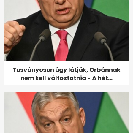
Cipőtalpat töröltek a sajttal
és a földről vették fel a húst...
Tusványoson úgy látják, Orbánnak
nem kell változtatnia - A hét...