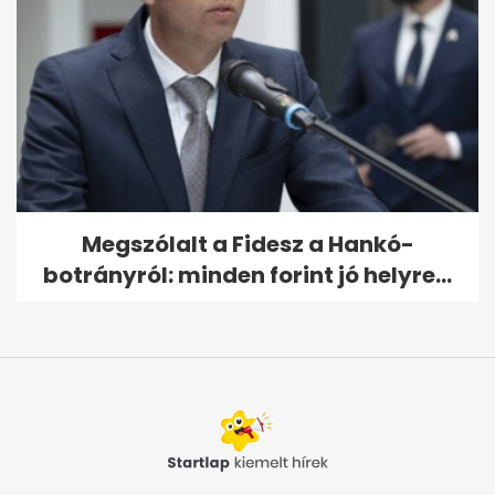
Megszólalt a Fidesz a Hankó-
botrányról: minden forint jó helyre...