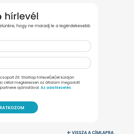
evelünkre, hogy ne maradj le a legérdekesebb
oport Zrt. Startlap hírlevel(ek)et küldjön
ési céllal megkeressen az általam megadott
partnerei ajánlatával.
Az adatkezelés
VISSZA A CÍMLAPRA