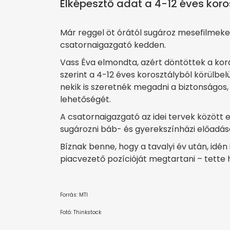
Elképesztő adat a 4-12 éves koros
Már reggel öt órától sugároz mesefilmek
csatornaigazgató kedden.
Vass Éva elmondta, azért döntöttek a kor
szerint a 4-12 éves korosztályból körülbelül
nekik is szeretnék megadni a biztonságos
lehetőségét.
A csatornaigazgató az idei tervek között 
sugározni báb- és gyerekszínházi előadás
Bíznak benne, hogy a tavalyi év után, idén
piacvezető pozícióját megtartani – tette 
Forrás: MTI
Fotó: Thinkstock