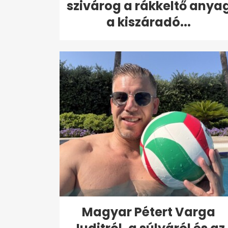
szivárog a rákkeltő anya
a kiszáradó...
Magyar Pétert Varga