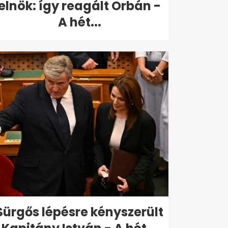
elnök: így reagált Orbán -
A hét...
Sürgős lépésre kényszerült