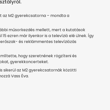
ztályról.
et az M2 gyerekcsatorna – mondta a
ábbi műsorkezdés mellett, mert a kutatások
 15 ezren már ilyenkor is a televízió elé ülnek. Így
, erőszak- és reklámmentes televíziózás
említette, hogy szeretnének rögzíteni és
okat, gyerekkoncerteket.
 is sikerül az M2 gyerekcsatornák közötti
hozzá Vass Éva.