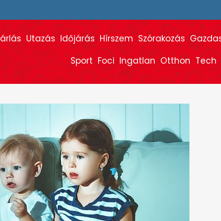
árlás
Utazás
Időjárás
Hírszem
Szórakozás
Gazda
Sport
Foci
Ingatlan
Otthon
Tech