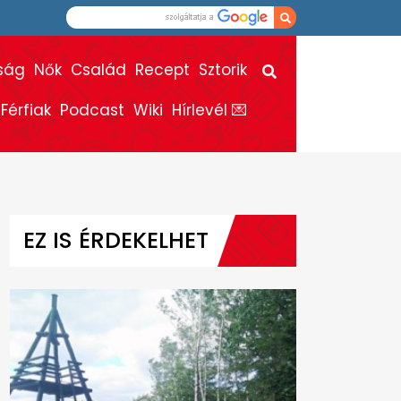
ság
Nők
Család
Recept
Sztorik
Férfiak
Podcast
Wiki
Hírlevél 💌
EZ IS ÉRDEKELHET