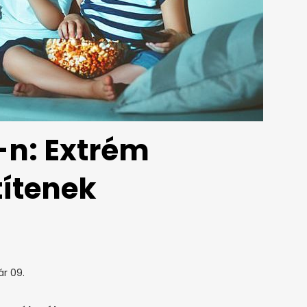
-n: Extrém
ítenek
ár 09.