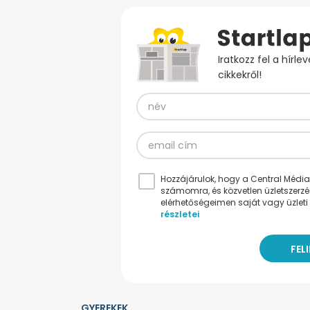
Iratkozz fel a hírl
cikkekről!
Hozzájárulok, hogy a Central Médiacs
számomra, és közvetlen üzletszerz
elérhetőségeimen saját vagy üzleti 
részletei
GYEREKEK